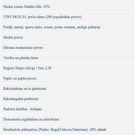
Skolas somas Atlaides līdz -55%
VISS SKOLAI -preču izlase (260 populārākās preces)
Penāļi, maciņi, apavu maisi, somas, jostas somiņas, atslēgu piekariņi
Skolas preces
Dāvanu iesaiņošanas preces
Viesību un piknika lietas
Reģistri Mapes Akcija ! Eiro 2,59
Papīrs un papīra preces
Rakstāmlietas un to piederumi
Rakstāmgalda piederumi
Radošai darbībai - hobijam
Dokumentu uzglabāšana un arhivēšana
Ekskluzīvās pildspalvas (Parker, Regal,Fuliwen,Waterman) -20% atlaide