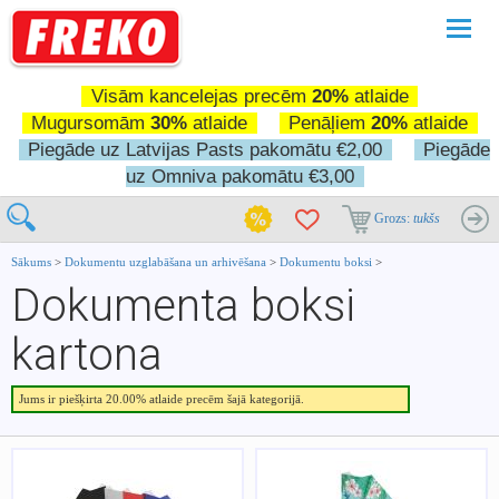
Pārslē
navigā
Visām kancelejas precēm
20%
atlaide
Mugursomām
30%
atlaide
Penāļiem
20%
atlaide
Piegāde uz Latvijas Pasts pakomātu €2,00
Piegāde
uz Omniva pakomātu €3,00
Grozs:
tukšs
Sākums
>
Dokumentu uzglabāšana un arhivēšana
>
Dokumentu boksi
>
Dokumenta boksi
kartona
Jums ir piešķirta 20.00% atlaide precēm šajā kategorijā.