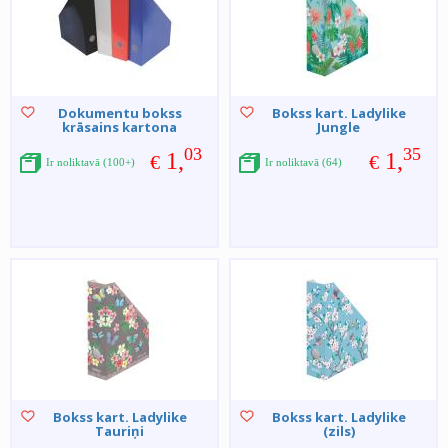
Dokumentu bokss
Bokss kart. Ladylike
krāsains kartona
Jungle
03
35
1,
1,
€
€
Ir noliktavā (100+)
Ir noliktavā (64)
Bokss kart. Ladylike
Bokss kart. Ladylike
Tauriņi
(zils)