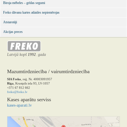
Biroja mēbeles – grīdas segumi
Freko dāvanu kartes atlaides nepiemērojas
Atstarotāji
Akcijas preces
Latvijā kopš
1992
. gada
Mazumtirdzniecība / vairumtirdzniecība
SIA Freko
, reģ. Nr. 40003091957
Rīga
, Krustpils iela 93, LV-1057
+371 67 812 662
freko@freko.lv
Kases aparātu serviss
kases-aparati.lv