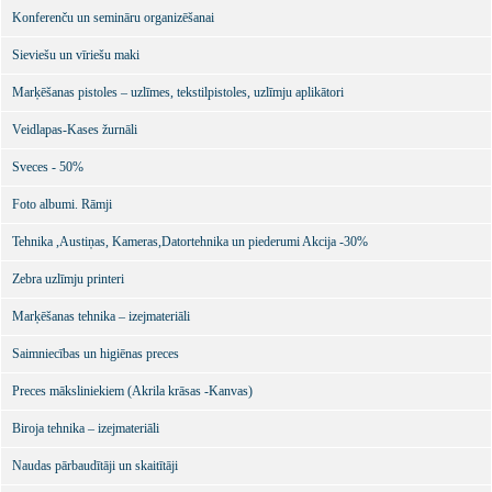
Konferenču un semināru organizēšanai
Sieviešu un vīriešu maki
Marķēšanas pistoles – uzlīmes, tekstilpistoles, uzlīmju aplikātori
Veidlapas-Kases žurnāli
Sveces - 50%
Foto albumi. Rāmji
Tehnika ,Austiņas, Kameras,Datortehnika un piederumi Akcija -30%
Zebra uzlīmju printeri
Marķēšanas tehnika – izejmateriāli
Saimniecības un higiēnas preces
Preces māksliniekiem (Akrila krāsas -Kanvas)
Biroja tehnika – izejmateriāli
Naudas pārbaudītāji un skaitītāji