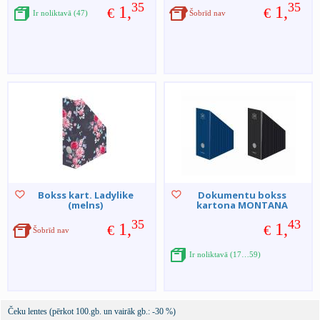
35
35
1,
1,
€
€
Ir noliktavā (47)
Šobrīd nav
Bokss kart. Ladylike
Dokumentu bokss
(melns)
kartona MONTANA
35
43
1,
1,
€
€
Šobrīd nav
Ir noliktavā (17…59)
Čeku lentes (pērkot 100.gb. un vairāk gb.: -30 %)