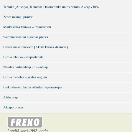
Tehnika ,Austiņas, Kameras,Datortehnika un piederumi Akcija -30%
Zebra uzlīmju printeri
Marķēšanas tehnika – izejmateriāli
Saimniecības un higiēnas preces
Preces māksliniekiem (Akrila krāsas -Kanvas)
Biroja tehnika – izejmateriāli
Naudas pārbaudītāji un skaitītāji
Biroja mēbeles – grīdas segumi
Freko dāvanu kartes atlaides nepiemērojas
Atstarotāji
Akcijas preces
Latvijā kopš
1992
. gada