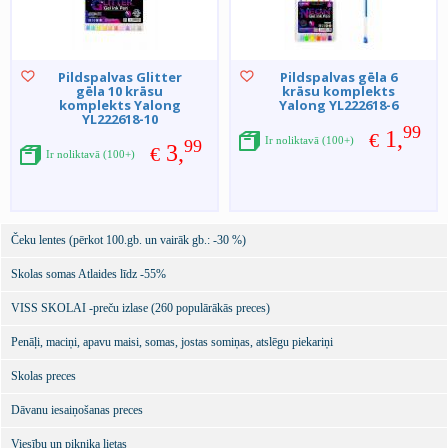
Pildspalvas Glitter
Pildspalvas gēla 6
gēla 10 krāsu
krāsu komplekts
komplekts Yalong
Yalong YL222618-6
YL222618-10
99
1,
€
Ir noliktavā (100+)
99
3,
€
Ir noliktavā (100+)
Čeku lentes (pērkot 100.gb. un vairāk gb.: -30 %)
Skolas somas Atlaides līdz -55%
VISS SKOLAI -preču izlase (260 populārākās preces)
Penāļi, maciņi, apavu maisi, somas, jostas somiņas, atslēgu piekariņi
Skolas preces
Dāvanu iesaiņošanas preces
Viesību un piknika lietas