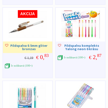
AKCIJA
Pildspalva 0.5mm gliter
Pildspalvu komplekts
bronzas
Yalong neon 6 krāsu
83
87
0,
2,
€
€
Ir noliktavā (100+)
€ 1,19
Ir noliktavā (100+)