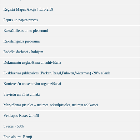
Reģistri Mapes Akcija ! Eiro 2,59
Papīrs un papīra preces
Rakstāmlietas un to piederumi
Rakstāmgalda piederumi
Radošai darbībai - hobijam
Dokumentu uzglabāšana un arhivēšana
Ekskluzīvās pildspalvas (Parker, Regal,Fuliwen,Waterman) -20% atlaide
Konferenču un semināru organizēšanai
Sieviešu un vīriešu maki
Marķēšanas pistoles – uzlīmes, tekstilpistoles, uzlīmju aplikātori
Veidlapas-Kases žurnāli
Sveces - 50%
Foto albumi. Rāmji