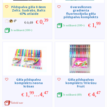
Pildspalva gēla 0.6mm
6 varavīksnes
Zelts. Sudrabs, Balts
gradienta
-67% atlaide
fluorescējošu gēlu
pildspalvu komplekts
39
0,
€
€ 1,19
99
1,
€
Ir noliktavā (100+)
Ir noliktavā (100+)
Gēla pildspalvu
Gēla pildspalvas
komplekts neona
komplekts 10 krāsu
krāsas
Fruit
99
47
47
1,
…4,
4,
€
€
Ir noliktavā (69)
Šobrīd nav