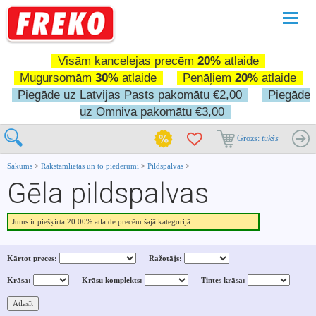
Pārslē
navigā
Visām kancelejas precēm
20%
atlaide
Mugursomām
30%
atlaide
Penāļiem
20%
atlaide
Piegāde uz Latvijas Pasts pakomātu €2,00
Piegāde
uz Omniva pakomātu €3,00
Grozs:
tukšs
Sākums
>
Rakstāmlietas un to piederumi
>
Pildspalvas
>
Gēla pildspalvas
Jums ir piešķirta 20.00% atlaide precēm šajā kategorijā.
Kārtot preces:
Ražotājs:
Krāsa:
Krāsu komplekts:
Tintes krāsa: