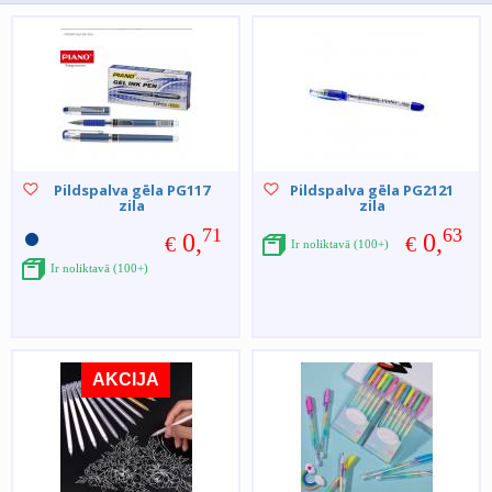
Pildspalva gēla PG117
Pildspalva gēla PG2121
zila
zila
71
63
0,
0,
€
€
Ir noliktavā (100+)
Ir noliktavā (100+)
AKCIJA