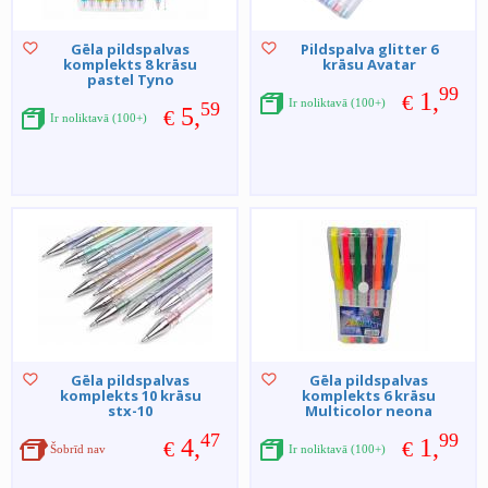
Gēla pildspalvas
Pildspalva glitter 6
komplekts 8 krāsu
krāsu Avatar
pastel Tyno
99
1,
€
Ir noliktavā (100+)
59
5,
€
Ir noliktavā (100+)
Gēla pildspalvas
Gēla pildspalvas
komplekts 10 krāsu
komplekts 6 krāsu
stx-10
Multicolor neona
47
99
4,
1,
€
€
Šobrīd nav
Ir noliktavā (100+)