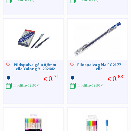
Ir noliktavā (1)
Ir noliktavā (1)
Pildspalva gēla 0,5mm
Pildspalva gēla PG2177
zila Yalong YL202642
zila
71
63
0,
0,
€
€
Ir noliktavā (100+)
Ir noliktavā (100+)