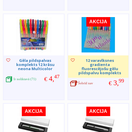
AKCIJA
Gēla pildspalvas
12 varavīksnes
komplekts 12 krāsu
gradienta
neona Multicolor
fluorescējošu gēlu
pildspalvu komplekts
47
4,
€
Ir noliktavā (71)
99
3,
€
Šobrīd nav
AKCIJA
AKCIJA