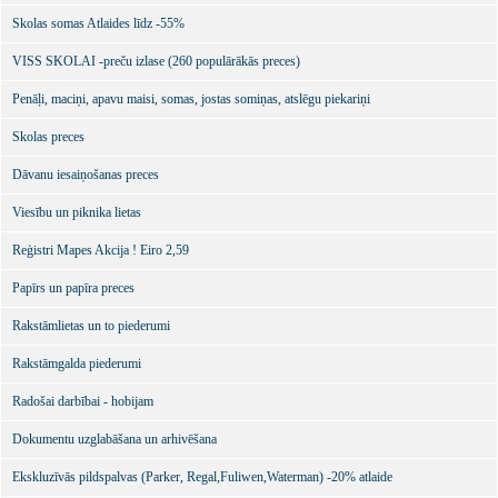
Skolas somas Atlaides līdz -55%
VISS SKOLAI -preču izlase (260 populārākās preces)
Penāļi, maciņi, apavu maisi, somas, jostas somiņas, atslēgu piekariņi
Skolas preces
Dāvanu iesaiņošanas preces
Viesību un piknika lietas
Reģistri Mapes Akcija ! Eiro 2,59
Papīrs un papīra preces
Rakstāmlietas un to piederumi
Rakstāmgalda piederumi
Radošai darbībai - hobijam
Dokumentu uzglabāšana un arhivēšana
Ekskluzīvās pildspalvas (Parker, Regal,Fuliwen,Waterman) -20% atlaide