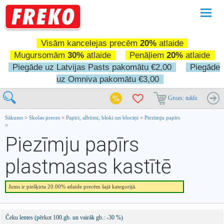
Pārslē
navigā
Visām kancelejas precēm
20%
atlaide
Mugursomām
30%
atlaide
Penāļiem
20%
atlaide
Piegāde uz Latvijas Pasts pakomātu €2,00
Piegāde
uz Omniva pakomātu €3,00
Grozs:
tukšs
Sākums
>
Skolas preces
>
Papīri, albūmi, bloki un blociņi
>
Piezīmju papīrs
>
Piezīmju papīrs
plastmasas kastītē
Jums ir piešķirta 20.00% atlaide precēm šajā kategorijā.
Čeku lentes (pērkot 100.gb. un vairāk gb.: -30 %)