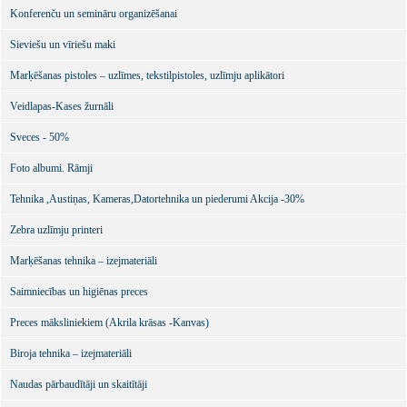
Konferenču un semināru organizēšanai
Sieviešu un vīriešu maki
Marķēšanas pistoles – uzlīmes, tekstilpistoles, uzlīmju aplikātori
Veidlapas-Kases žurnāli
Sveces - 50%
Foto albumi. Rāmji
Tehnika ,Austiņas, Kameras,Datortehnika un piederumi Akcija -30%
Zebra uzlīmju printeri
Marķēšanas tehnika – izejmateriāli
Saimniecības un higiēnas preces
Preces māksliniekiem (Akrila krāsas -Kanvas)
Biroja tehnika – izejmateriāli
Naudas pārbaudītāji un skaitītāji