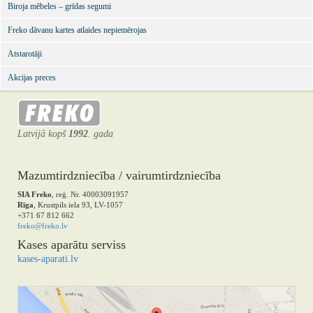
Biroja mēbeles – grīdas segumi
Freko dāvanu kartes atlaides nepiemērojas
Atstarotāji
Akcijas preces
Latvijā kopš
1992
. gada
Mazumtirdzniecība / vairumtirdzniecība
SIA Freko
, reģ. Nr. 40003091957
Rīga
, Krustpils iela 93, LV-1057
+371 67 812 662
freko@freko.lv
Kases aparātu serviss
kases-aparati.lv