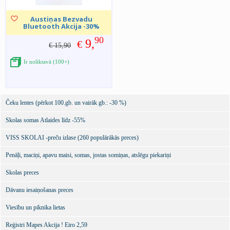
Austiņas Bezvadu
Bluetooth Akcija -30%
90
9,
€
€ 15,90
Ir noliktavā (100+)
Čeku lentes (pērkot 100.gb. un vairāk gb.: -30 %)
Skolas somas Atlaides līdz -55%
VISS SKOLAI -preču izlase (260 populārākās preces)
Penāļi, maciņi, apavu maisi, somas, jostas somiņas, atslēgu piekariņi
Skolas preces
Dāvanu iesaiņošanas preces
Viesību un piknika lietas
Reģistri Mapes Akcija ! Eiro 2,59