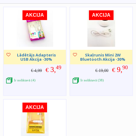
AKCIJA
AKCIJA
Lādētājs Adapteris
Skaļrunis Mini 2W
USB Akcija -30%
Bluetooth Akcija -30%
49
90
3,
9,
€
€
€ 4,99
€ 19,00
Ir noliktavā (4)
Ir noliktavā (38)
AKCIJA