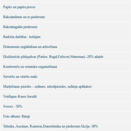
Papīrs un papīra preces
Rakstāmlietas un to piederumi
Rakstāmgalda piederumi
Radošai darbībai - hobijam
Dokumentu uzglabāšana un arhivēšana
Ekskluzīvās pildspalvas (Parker, Regal,Fuliwen,Waterman) -20% atlaide
Konferenču un semināru organizēšanai
Sieviešu un vīriešu maki
Marķēšanas pistoles – uzlīmes, tekstilpistoles, uzlīmju aplikātori
Veidlapas-Kases žurnāli
Sveces - 50%
Foto albumi. Rāmji
Tehnika ,Austiņas, Kameras,Datortehnika un piederumi Akcija -30%