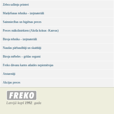
Zebra uzlīmju printeri
Marķēšanas tehnika – izejmateriāli
Saimniecības un higiēnas preces
Preces māksliniekiem (Akrila krāsas -Kanvas)
Biroja tehnika – izejmateriāli
Naudas pārbaudītāji un skaitītāji
Biroja mēbeles – grīdas segumi
Freko dāvanu kartes atlaides nepiemērojas
Atstarotāji
Akcijas preces
Latvijā kopš
1992
. gada