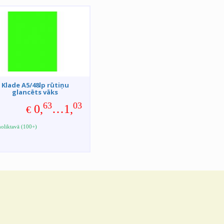
Klade A5/48lp rūtiņu
glancēts vāks
63
03
0,
…1,
€
noliktavā (100+)