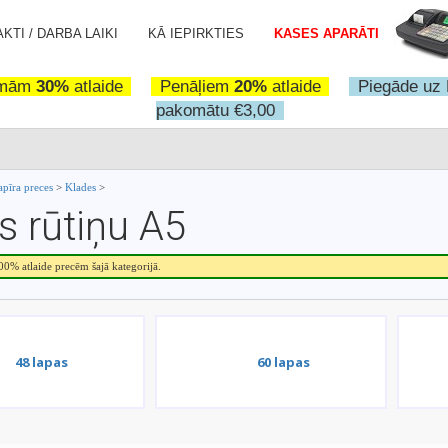
KTI / DARBA LAIKI
KĀ IEPIRKTIES
KASES APARĀTI
omām
30%
atlaide
Penāļiem
20%
atlaide
Piegāde uz 
pakomātu €3,00
apīra preces
>
Klades
>
s rūtiņu A5
.00% atlaide precēm šajā kategorijā.
48 lapas
60 lapas