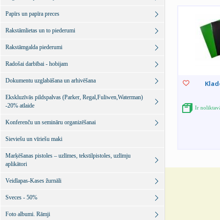
Papīrs un papīra preces
Rakstāmlietas un to piederumi
Rakstāmgalda piederumi
Radošai darbībai - hobijam
Dokumentu uzglabāšana un arhivēšana
Klade
Ekskluzīvās pildspalvas (Parker, Regal,Fuliwen,Waterman)
-20% atlaide
Ir noliktav
Konferenču un semināru organizēšanai
Sieviešu un vīriešu maki
Marķēšanas pistoles – uzlīmes, tekstilpistoles, uzlīmju
aplikātori
Veidlapas-Kases žurnāli
Sveces - 50%
Foto albumi. Rāmji