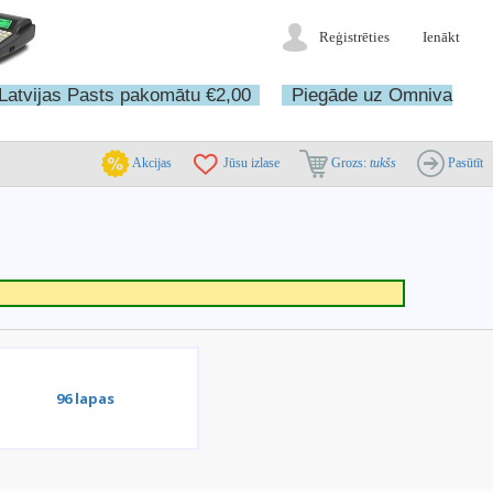
Reģistrēties
Ienākt
Latvijas Pasts pakomātu €2,00
Piegāde uz Omniva
Akcijas
Jūsu izlase
Grozs:
tukšs
Pasūtīt
96 lapas