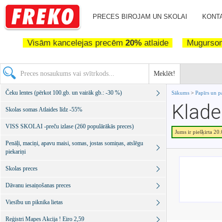
PRECES BIROJAM UN SKOLAI
KONTA
Visām kancelejas precēm
20%
atlaide
Mugurs
Meklēt!
Čeku lentes (pērkot 100.gb. un vairāk gb.: -30 %)
Sākums
>
Papīrs un p
Klade
Skolas somas Atlaides līdz -55%
VISS SKOLAI -preču izlase (260 populārākās preces)
Jums ir piešķirta 20
Penāļi, maciņi, apavu maisi, somas, jostas somiņas, atslēgu
piekariņi
Skolas preces
Dāvanu iesaiņošanas preces
Viesību un piknika lietas
Reģistri Mapes Akcija ! Eiro 2,59