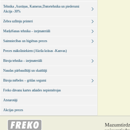
Tehnika ,Austiņas, Kameras,Datortehnika un piederumi
Akcija -30%
Zebra uzlīmju printeri
Marķēšanas tehnika – izejmateriāli
Saimniecības un higiēnas preces
Preces māksliniekiem (Akrila krāsas -Kanvas)
Biroja tehnika – izejmateriāli
Naudas pārbaudītāji un skaitītāji
Biroja mēbeles – grīdas segumi
Freko dāvanu kartes atlaides nepiemērojas
Atstarotāji
Akcijas preces
Mazumtirdzn