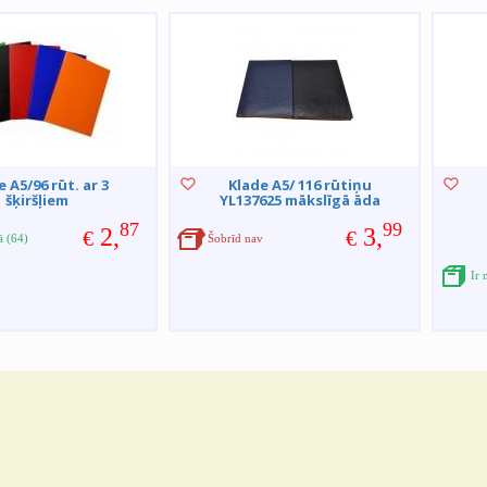
 A5/96 rūt. ar 3
Klade A5/ 116 rūtiņu
šķiršļiem
YL137625 mākslīgā āda
87
99
2,
3,
€
€
ā (64)
Šobrīd nav
Ir 