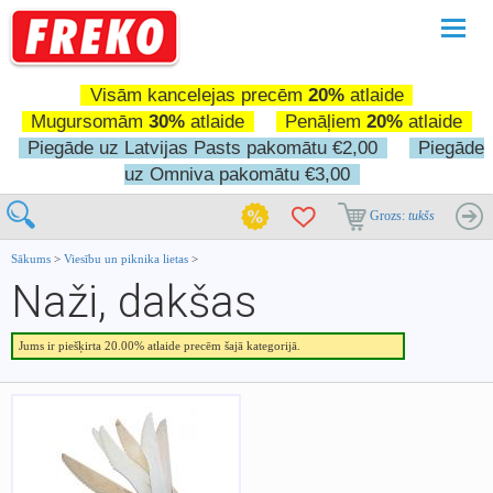
Pārslē
navigā
Visām kancelejas precēm
20%
atlaide
Mugursomām
30%
atlaide
Penāļiem
20%
atlaide
Piegāde uz Latvijas Pasts pakomātu €2,00
Piegāde
uz Omniva pakomātu €3,00
Grozs:
tukšs
Sākums
>
Viesību un piknika lietas
>
Naži, dakšas
Jums ir piešķirta 20.00% atlaide precēm šajā kategorijā.