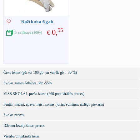
Naži koka 6 gab
55
0,
€
Ir noliktavā (100+)
Čeku lentes (pērkot 100.gb. un vairāk gb.: -30 %)
Skolas somas Atlaides līdz -55%
VISS SKOLAI -preču izlase (260 populārākās preces)
Penāļi, maciņi, apavu maisi, somas, jostas somiņas, atslēgu piekariņi
Skolas preces
Dāvanu iesaiņošanas preces
Viesību un piknika lietas