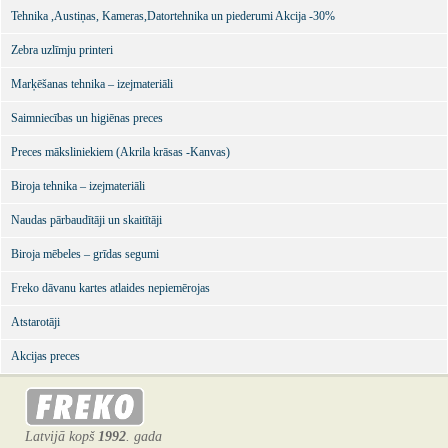
Tehnika ,Austiņas, Kameras,Datortehnika un piederumi Akcija -30%
Zebra uzlīmju printeri
Marķēšanas tehnika – izejmateriāli
Saimniecības un higiēnas preces
Preces māksliniekiem (Akrila krāsas -Kanvas)
Biroja tehnika – izejmateriāli
Naudas pārbaudītāji un skaitītāji
Biroja mēbeles – grīdas segumi
Freko dāvanu kartes atlaides nepiemērojas
Atstarotāji
Akcijas preces
Latvijā kopš
1992
. gada