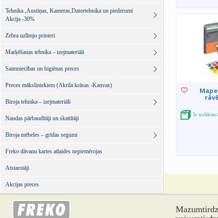
Tehnika ,Austiņas, Kameras,Datortehnika un piederumi
Akcija -30%
Zebra uzlīmju printeri
Marķēšanas tehnika – izejmateriāli
Saimniecības un higiēnas preces
Preces māksliniekiem (Akrila krāsas -Kanvas)
Mape 
rāvē
Biroja tehnika – izejmateriāli
Ir noliktav
Naudas pārbaudītāji un skaitītāji
Biroja mēbeles – grīdas segumi
Freko dāvanu kartes atlaides nepiemērojas
Atstarotāji
Akcijas preces
Mazumtirdzn