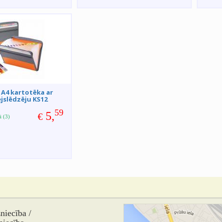
A4 kartotēka ar
jslēdzēju KS12
59
5,
€
ā (3)
iecība /