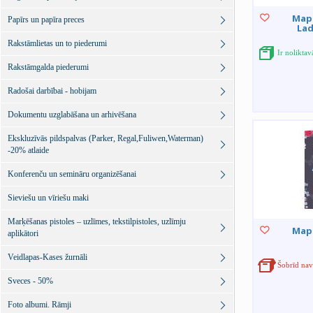
Map
Papīrs un papīra preces
Lad
Rakstāmlietas un to piederumi
Ir noliktav
Rakstāmgalda piederumi
Radošai darbībai - hobijam
Dokumentu uzglabāšana un arhivēšana
Ekskluzīvās pildspalvas (Parker, Regal,Fuliwen,Waterman)
-20% atlaide
Konferenču un semināru organizēšanai
Sieviešu un vīriešu maki
Marķēšanas pistoles – uzlīmes, tekstilpistoles, uzlīmju
Map
aplikātori
Veidlapas-Kases žurnāli
Šobrīd nav
Sveces - 50%
Foto albumi. Rāmji