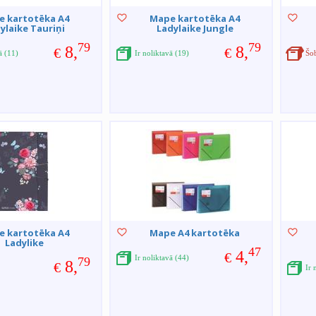
e kartotēka A4
Mape kartotēka A4
ylaike Tauriņi
Ladylaike Jungle
79
79
8,
8,
€
€
ā (11)
Ir noliktavā (19)
Šo
e kartotēka A4
Mape A4 kartotēka
Ladylike
47
4,
€
Ir noliktavā (44)
79
8,
€
Ir 