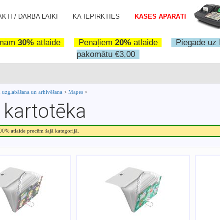
KTI / DARBA LAIKI
KĀ IEPIRKTIES
KASES APARĀTI
omām
30%
atlaide
Penāļiem
20%
atlaide
Piegāde uz 
pakomātu €3,00
uzglabāšana un arhivēšana
>
Mapes
>
kartotēka
.00% atlaide precēm šajā kategorijā.