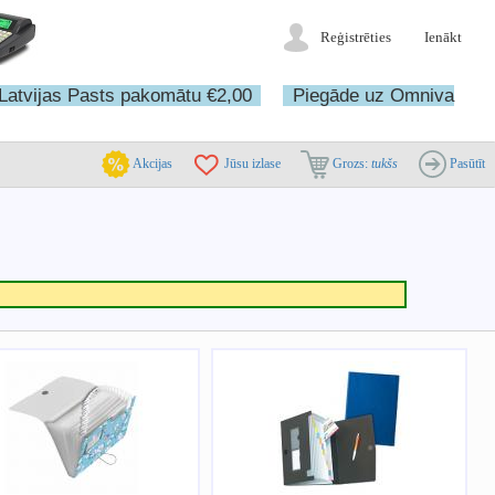
Reģistrēties
Ienākt
Latvijas Pasts pakomātu €2,00
Piegāde uz Omniva
Akcijas
Jūsu izlase
Grozs:
tukšs
Pasūtīt