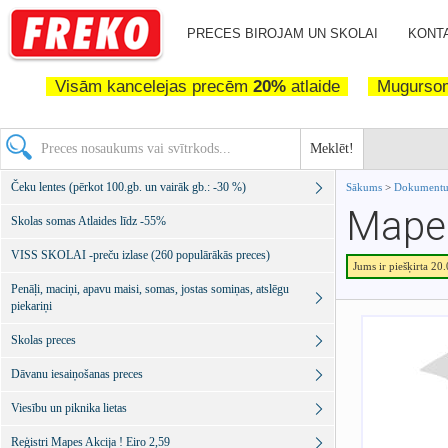
PRECES BIROJAM UN SKOLAI
KONTA
Visām kancelejas precēm
20%
atlaide
Mugurs
Meklēt!
Čeku lentes (pērkot 100.gb. un vairāk gb.: -30 %)
Sākums
>
Dokumentu 
Mape 
Skolas somas Atlaides līdz -55%
VISS SKOLAI -preču izlase (260 populārākās preces)
Jums ir piešķirta 20
Penāļi, maciņi, apavu maisi, somas, jostas somiņas, atslēgu
piekariņi
Skolas preces
Dāvanu iesaiņošanas preces
Viesību un piknika lietas
Reģistri Mapes Akcija ! Eiro 2,59