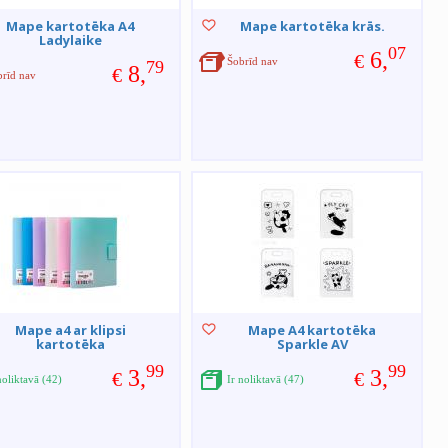
Mape kartotēka A4
Mape kartotēka krās.
Ladylaike
07
6,
€
Šobrīd nav
79
8,
€
brīd nav
Mape a4 ar klipsi
Mape A4 kartotēka
kartotēka
Sparkle AV
99
99
3,
3,
€
€
noliktavā (42)
Ir noliktavā (47)