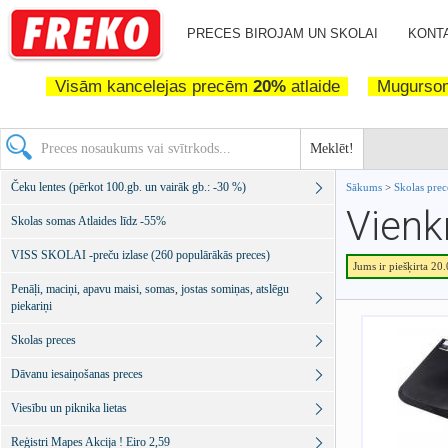
PRECES BIROJAM UN SKOLAI
KONTA
Visām kancelejas precēm
20%
atlaide
Mugurs
Meklēt!
Čeku lentes (pērkot 100.gb. un vairāk gb.: -30 %)
Sākums
>
Skolas pre
Vienk
Skolas somas Atlaides līdz -55%
VISS SKOLAI -preču izlase (260 populārākās preces)
Jums ir piešķirta 20
Penāļi, maciņi, apavu maisi, somas, jostas somiņas, atslēgu
piekariņi
Skolas preces
Dāvanu iesaiņošanas preces
Viesību un piknika lietas
Reģistri Mapes Akcija ! Eiro 2,59