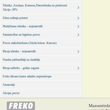
Tehnika ,Austiņas, Kameras,Datortehnika un piederumi
Akcija -30%
Zebra uzlīmju printeri
Marķēšanas tehnika – izejmateriāli
Saimniecības un higiēnas preces
Preces māksliniekiem (Akrila krāsas -Kanvas)
Biroja tehnika – izejmateriāli
Naudas pārbaudītāji un skaitītāji
Biroja mēbeles – grīdas segumi
Freko dāvanu kartes atlaides nepiemērojas
Atstarotāji
Akcijas preces
Mazumtirdzn