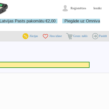
Reģistrēties
Ienākt
Latvijas Pasts pakomātu €2,00
Piegāde uz Omniva
Akcijas
Jūsu izlase
Grozs:
tukšs
Pasūtīt