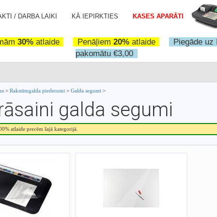
KTI / DARBA LAIKI
KĀ IEPIRKTIES
KASES APARĀTI
omām
30%
atlaide
Penāļiem
20%
atlaide
Piegāde uz 
pakomātu €3,00
ces
>
Rakstāmgalda piederumi
>
Galda segumi
>
rāsaini galda segumi
.00% atlaide precēm šajā kategorijā.