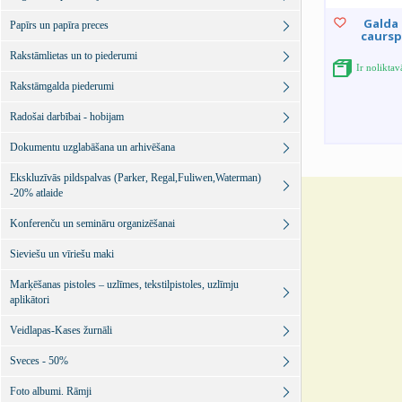
Galda
Papīrs un papīra preces
caursp
Rakstāmlietas un to piederumi
Ir noliktav
Rakstāmgalda piederumi
Radošai darbībai - hobijam
Dokumentu uzglabāšana un arhivēšana
Ekskluzīvās pildspalvas (Parker, Regal,Fuliwen,Waterman)
-20% atlaide
Konferenču un semināru organizēšanai
Sieviešu un vīriešu maki
Marķēšanas pistoles – uzlīmes, tekstilpistoles, uzlīmju
aplikātori
Veidlapas-Kases žurnāli
Sveces - 50%
Foto albumi. Rāmji