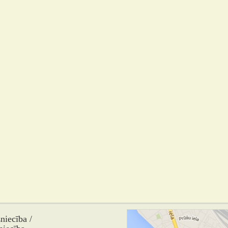
iecība /