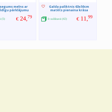
 segums melns ar
Galda paliktnis 63x50cm
īdīgu pārklājumu
matēts pienaina krāsa
79
99
24,
11,
€
€
ā (5)
Ir noliktavā (42)