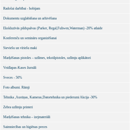
Radošai darbībai - hobijam
Dokumentu uzglabāšana un arhivēšana
Ekskluzīvās pildspalvas (Parker, Regal,Fuliwen,Waterman) -20% atlaide
Konferenču un semināru organizēšanai
Sieviešu un vīriešu maki
Marķēšanas pistoles – uzlīmes, tekstilpistoles, uzlīmju aplikātori
Veidlapas-Kases žurnāli
Sveces - 50%
Foto albumi. Rāmji
Tehnika ,Austiņas, Kameras,Datortehnika un piederumi Akcija -30%
Zebra uzlīmju printeri
Marķēšanas tehnika – izejmateriāli
Saimniecības un higiēnas preces