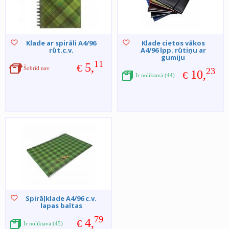
Klade ar spirāli A4/96
Klade cietos vākos
rūt.c.v.
A4/96 lpp. rūtiņu ar
gumiju
11
5,
€
Šobrīd nav
23
10,
€
Ir noliktavā (44)
Spirāļklade A4/96 c.v.
lapas baltas
79
4,
€
Ir noliktavā (45)