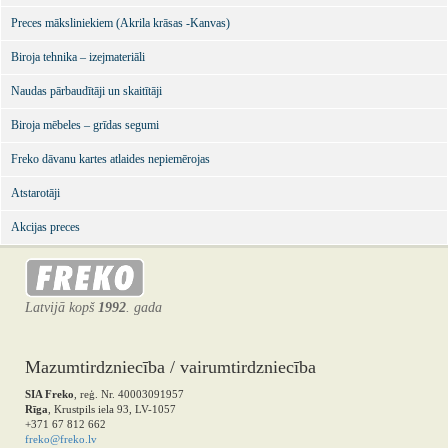
Preces māksliniekiem (Akrila krāsas -Kanvas)
Biroja tehnika – izejmateriāli
Naudas pārbaudītāji un skaitītāji
Biroja mēbeles – grīdas segumi
Freko dāvanu kartes atlaides nepiemērojas
Atstarotāji
Akcijas preces
Latvijā kopš
1992
. gada
Mazumtirdzniecība / vairumtirdzniecība
SIA Freko
, reģ. Nr. 40003091957
Rīga
, Krustpils iela 93, LV-1057
+371 67 812 662
freko@freko.lv