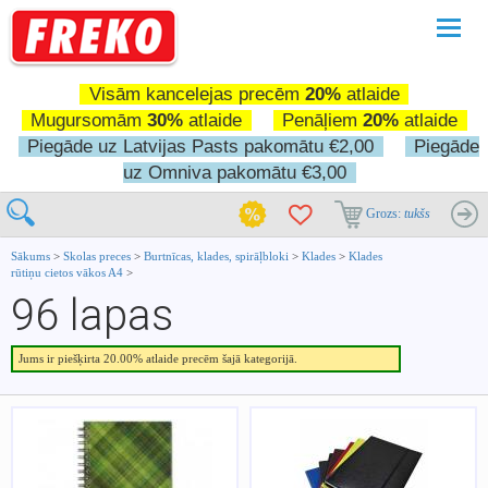
Pārslē
navigā
Visām kancelejas precēm
20%
atlaide
Mugursomām
30%
atlaide
Penāļiem
20%
atlaide
Piegāde uz Latvijas Pasts pakomātu €2,00
Piegāde
uz Omniva pakomātu €3,00
Grozs:
tukšs
Sākums
>
Skolas preces
>
Burtnīcas, klades, spirāļbloki
>
Klades
>
Klades
rūtiņu cietos vākos A4
>
96 lapas
Jums ir piešķirta 20.00% atlaide precēm šajā kategorijā.