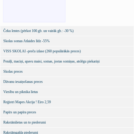
Čeku lentes (pērkot 100.gb. un vairāk gb.: -30 %)
Skolas somas Atlaides līdz -55%
VISS SKOLAI -preču izlase (260 populārākās preces)
Penāļi, maciņi, apavu maisi, somas, jostas somiņas, atslēgu piekariņi
Skolas preces
Dāvanu iesaiņošanas preces
Viesību un piknika lietas
Reģistri Mapes Akcija ! Eiro 2,59
Papīrs un papīra preces
Rakstāmlietas un to piederumi
Rakstāmgalda piederumi