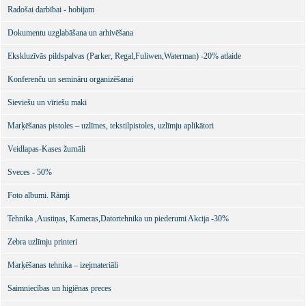
Radošai darbībai - hobijam
Dokumentu uzglabāšana un arhivēšana
Ekskluzīvās pildspalvas (Parker, Regal,Fuliwen,Waterman) -20% atlaide
Konferenču un semināru organizēšanai
Sieviešu un vīriešu maki
Marķēšanas pistoles – uzlīmes, tekstilpistoles, uzlīmju aplikātori
Veidlapas-Kases žurnāli
Sveces - 50%
Foto albumi. Rāmji
Tehnika ,Austiņas, Kameras,Datortehnika un piederumi Akcija -30%
Zebra uzlīmju printeri
Marķēšanas tehnika – izejmateriāli
Saimniecības un higiēnas preces