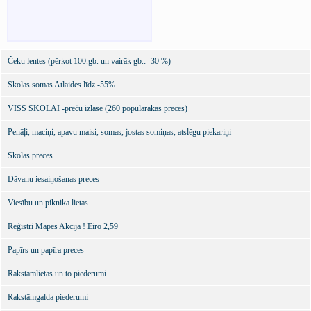
Čeku lentes (pērkot 100.gb. un vairāk gb.: -30 %)
Skolas somas Atlaides līdz -55%
VISS SKOLAI -preču izlase (260 populārākās preces)
Penāļi, maciņi, apavu maisi, somas, jostas somiņas, atslēgu piekariņi
Skolas preces
Dāvanu iesaiņošanas preces
Viesību un piknika lietas
Reģistri Mapes Akcija ! Eiro 2,59
Papīrs un papīra preces
Rakstāmlietas un to piederumi
Rakstāmgalda piederumi