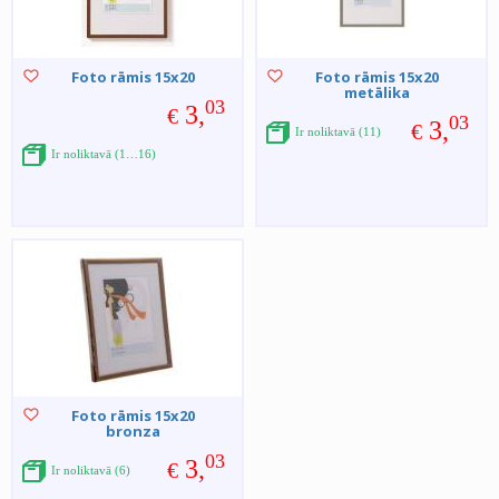
Foto rāmis 15x20
Foto rāmis 15x20
metālika
03
3,
€
03
3,
€
Ir noliktavā (11)
Ir noliktavā (1…16)
Foto rāmis 15x20
bronza
03
3,
€
Ir noliktavā (6)