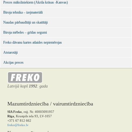
Preces māksliniekiem (Akrila krāsas -Kanvas)
Biroja tehnika – izejmateriāli
Naudas pārbaudītāji un skaitītāji
Biroja mēbeles – grīdas segumi
Freko dāvanu kartes atlaides nepiemērojas
Atstarotāji
Akcijas preces
Latvijā kopš
1992
. gada
Mazumtirdzniecība / vairumtirdzniecība
SIA Freko
, reģ. Nr. 40003091957
Rīga
, Krustpils iela 93, LV-1057
+371 67 812 662
freko@freko.lv