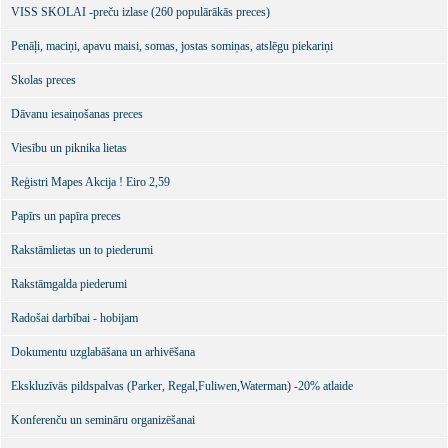
VISS SKOLAI -preču izlase (260 populārākās preces)
Penāļi, maciņi, apavu maisi, somas, jostas somiņas, atslēgu piekariņi
Skolas preces
Dāvanu iesaiņošanas preces
Viesību un piknika lietas
Reģistri Mapes Akcija ! Eiro 2,59
Papīrs un papīra preces
Rakstāmlietas un to piederumi
Rakstāmgalda piederumi
Radošai darbībai - hobijam
Dokumentu uzglabāšana un arhivēšana
Ekskluzīvās pildspalvas (Parker, Regal,Fuliwen,Waterman) -20% atlaide
Konferenču un semināru organizēšanai