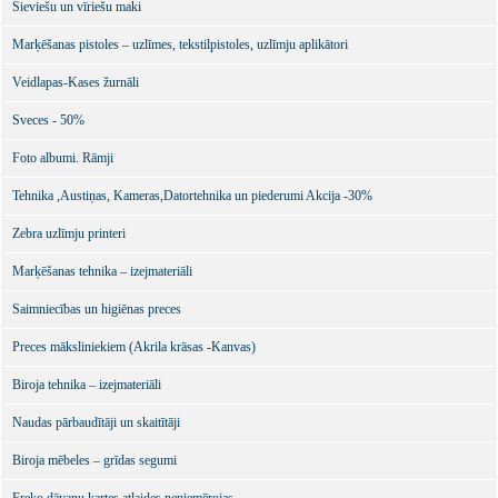
Sieviešu un vīriešu maki
Marķēšanas pistoles – uzlīmes, tekstilpistoles, uzlīmju aplikātori
Veidlapas-Kases žurnāli
Sveces - 50%
Foto albumi. Rāmji
Tehnika ,Austiņas, Kameras,Datortehnika un piederumi Akcija -30%
Zebra uzlīmju printeri
Marķēšanas tehnika – izejmateriāli
Saimniecības un higiēnas preces
Preces māksliniekiem (Akrila krāsas -Kanvas)
Biroja tehnika – izejmateriāli
Naudas pārbaudītāji un skaitītāji
Biroja mēbeles – grīdas segumi