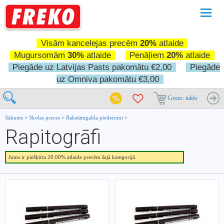
Pārslē
navigā
Visām kancelejas precēm
20%
atlaide
Mugursomām
30%
atlaide
Penāļiem
20%
atlaide
Piegāde uz Latvijas Pasts pakomātu €2,00
Piegāde
uz Omniva pakomātu €3,00
Grozs:
tukšs
Sākums
>
Skolas preces
>
Rakstāmgalda piederumi
>
Rapitogrāfi
Jums ir piešķirta 20.00% atlaide precēm šajā kategorijā.