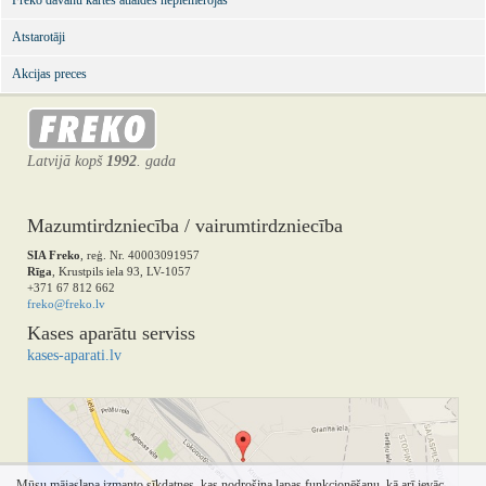
Freko dāvanu kartes atlaides nepiemērojas
Atstarotāji
Akcijas preces
Latvijā kopš
1992
. gada
Mazumtirdzniecība / vairumtirdzniecība
SIA Freko
, reģ. Nr. 40003091957
Rīga
, Krustpils iela 93, LV-1057
+371 67 812 662
freko@freko.lv
Kases aparātu serviss
kases-aparati.lv
Mūsu mājaslapa izmanto sīkdatnes, kas nodrošina lapas funkcionēšanu, kā arī ievāc