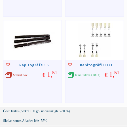
Rapitogrāfs 0.5
Rapitogrāfi LETO
51
51
1,
1,
€
€
Šobrīd nav
Ir noliktavā (100+)
Čeku lentes (pērkot 100.gb. un vairāk gb.: -30 %)
Skolas somas Atlaides līdz -55%