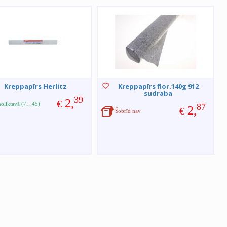
Kreppapīrs Herlitz
Kreppapīrs flor.140g 912
sudraba
39
2,
€
noliktavā (7…45)
87
2,
€
Šobrīd nav