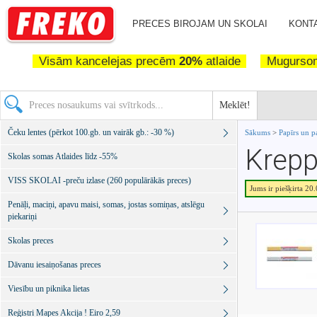
PRECES BIROJAM UN SKOLAI
KONTA
Visām kancelejas precēm
20%
atlaide
Mugurs
Meklēt!
Čeku lentes (pērkot 100.gb. un vairāk gb.: -30 %)
Sākums
>
Papīrs un p
Krepp
Skolas somas Atlaides līdz -55%
VISS SKOLAI -preču izlase (260 populārākās preces)
Jums ir piešķirta 20
Penāļi, maciņi, apavu maisi, somas, jostas somiņas, atslēgu
piekariņi
Skolas preces
Dāvanu iesaiņošanas preces
Viesību un piknika lietas
Reģistri Mapes Akcija ! Eiro 2,59