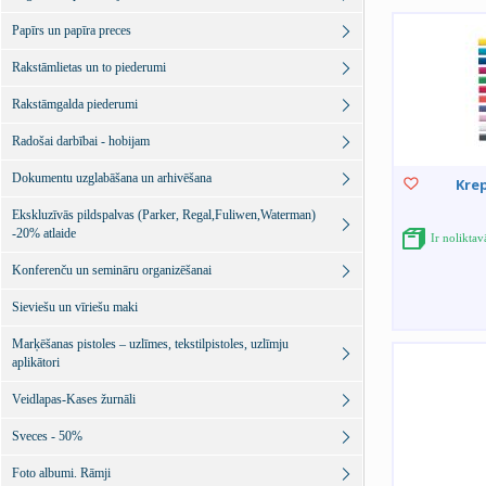
Papīrs un papīra preces
Rakstāmlietas un to piederumi
Rakstāmgalda piederumi
Radošai darbībai - hobijam
Dokumentu uzglabāšana un arhivēšana
Krep
Ekskluzīvās pildspalvas (Parker, Regal,Fuliwen,Waterman)
-20% atlaide
Ir nolikta
Konferenču un semināru organizēšanai
Sieviešu un vīriešu maki
Marķēšanas pistoles – uzlīmes, tekstilpistoles, uzlīmju
aplikātori
Veidlapas-Kases žurnāli
Sveces - 50%
Foto albumi. Rāmji