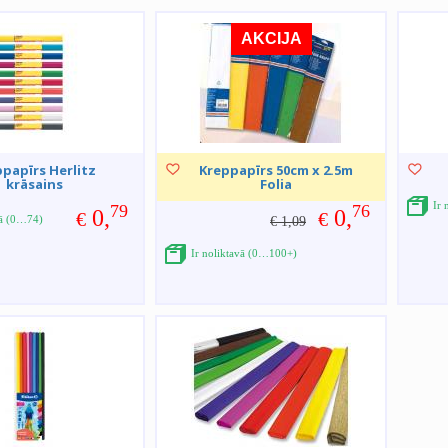
AKCIJA
papīrs Herlitz
Kreppapīrs 50cm x 2.5m
krāsains
Folia
Ir 
79
76
0,
0,
€
€
vā (0…74)
€ 1,09
Ir noliktavā (0…100+)