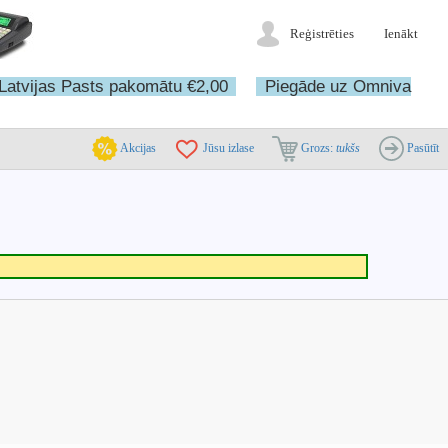
Reģistrēties
Ienākt
Latvijas Pasts pakomātu €2,00
Piegāde uz Omniva
Akcijas
Jūsu izlase
Grozs:
tukšs
Pasūtīt