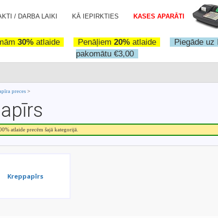
KTI / DARBA LAIKI
KĀ IEPIRKTIES
KASES APARĀTI
omām
30%
atlaide
Penāļiem
20%
atlaide
Piegāde uz 
pakomātu €3,00
apīra preces
>
apīrs
.00% atlaide precēm šajā kategorijā.
Kreppapīrs