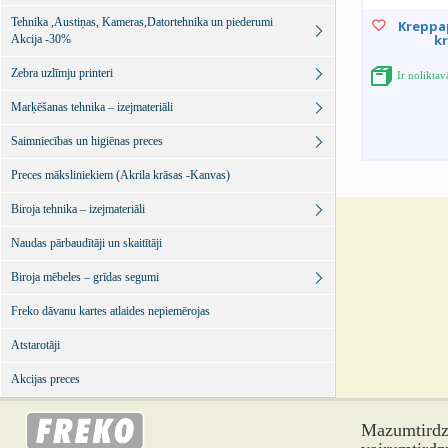
Tehnika ,Austiņas, Kameras,Datortehnika un piederumi
Kreppa
kr
Akcija -30%
Zebra uzlīmju printeri
Ir noliktav
Marķēšanas tehnika – izejmateriāli
Saimniecības un higiēnas preces
Preces māksliniekiem (Akrila krāsas -Kanvas)
Biroja tehnika – izejmateriāli
Naudas pārbaudītāji un skaitītāji
Biroja mēbeles – grīdas segumi
Freko dāvanu kartes atlaides nepiemērojas
Atstarotāji
Akcijas preces
Mazumtirdzn