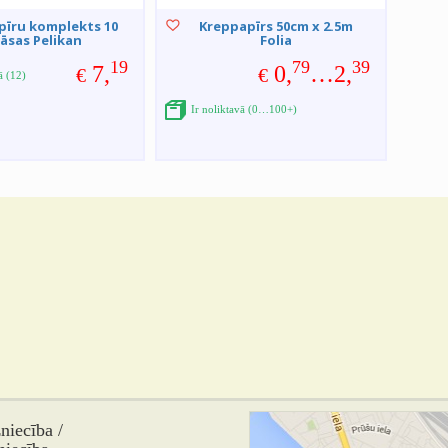
pīru komplekts 10
Kreppapīrs 50cm x 2.5m
āsas Pelikan
Folia
19
79
39
7,
0,
…2,
€
€
ā (12)
Ir noliktavā (0…100+)
iecība /