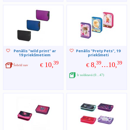
Penālis "wild print" ar
Penālis "Prety Pets", 19
19 priekšmetiem
priekšmeti
39
39
39
10,
8,
…10,
€
€
Šobrīd nav
Ir noliktavā (0…47)