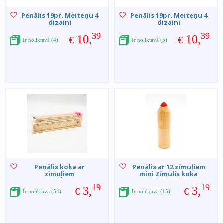
Penālis 19pr. Meiteņu 4
Penālis 19pr. Meiteņu 4
dizaini
dizaini
39
39
10,
10,
€
€
Ir noliktavā (4)
Ir noliktavā (5)
Penālis koka ar
Penālis ar 12 zīmuļiem
zīmuļiem
mini Zīmulis koka
19
19
3,
3,
€
€
Ir noliktavā (54)
Ir noliktavā (15)