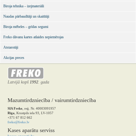
Biroja tehnika – izejmateriāli
Naudas pārbaudītāji un skaitītāji
Biroja mēbeles – grīdas segumi
Freko dāvanu kartes atlaides nepiemērojas
Atstarotāji
Akcijas preces
Latvijā kopš
1992
. gada
Mazumtirdzniecība / vairumtirdzniecība
SIA Freko
, reģ. Nr. 40003091957
Rīga
, Krustpils iela 93, LV-1057
+371 67 812 662
freko@freko.lv
Kases aparātu serviss