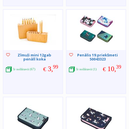
Zīmuļi mini 12gab
Penālis 19.priekšmeti
penālī koka
50043323
99
39
3,
10,
€
€
Ir noliktavā (67)
Ir noliktavā (1)