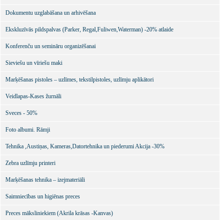
Dokumentu uzglabāšana un arhivēšana
Ekskluzīvās pildspalvas (Parker, Regal,Fuliwen,Waterman) -20% atlaide
Konferenču un semināru organizēšanai
Sieviešu un vīriešu maki
Marķēšanas pistoles – uzlīmes, tekstilpistoles, uzlīmju aplikātori
Veidlapas-Kases žurnāli
Sveces - 50%
Foto albumi. Rāmji
Tehnika ,Austiņas, Kameras,Datortehnika un piederumi Akcija -30%
Zebra uzlīmju printeri
Marķēšanas tehnika – izejmateriāli
Saimniecības un higiēnas preces
Preces māksliniekiem (Akrila krāsas -Kanvas)