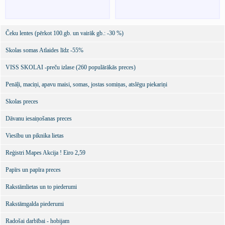
Čeku lentes (pērkot 100.gb. un vairāk gb.: -30 %)
Skolas somas Atlaides līdz -55%
VISS SKOLAI -preču izlase (260 populārākās preces)
Penāļi, maciņi, apavu maisi, somas, jostas somiņas, atslēgu piekariņi
Skolas preces
Dāvanu iesaiņošanas preces
Viesību un piknika lietas
Reģistri Mapes Akcija ! Eiro 2,59
Papīrs un papīra preces
Rakstāmlietas un to piederumi
Rakstāmgalda piederumi
Radošai darbībai - hobijam