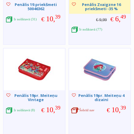
Penālis 19.priekšmeti
Penālis Zvaigzne 16
50046362
priekšmeti -35 %
39
49
10,
6,
€
€
Ir noliktavā (31)
€ 9,99
Ir noliktavā (77)
Penālis 19pr. Meiteņu
Penālis 19pr. Meiteņu 4
Vintage
dizaini
39
39
10,
10,
€
€
Ir noliktavā (8)
Šobrīd nav