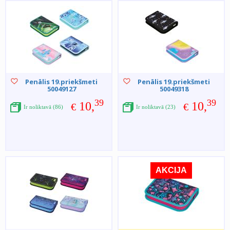
Penālis 19.priekšmeti
Penālis 19.priekšmeti
50049127
50049318
39
39
10,
10,
€
€
Ir noliktavā (86)
Ir noliktavā (23)
AKCIJA