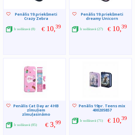
Penālis 19.priekšmeti
Penālis 19.priekšmeti
Crazy Zebra
dreamy Unicorn
39
39
10,
10,
€
€
Ir noliktavā (8)
Ir noliktavā (27)
Penālis Cat Day ar 4 HB
Penālis 19pr. Teens mix
zīmuļiem
400205857
zīmuļasināmo
39
10,
€
Ir noliktavā (71)
99
3,
€
Ir noliktavā (85)