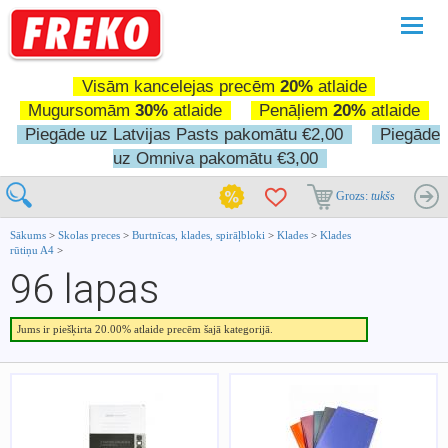
Pārslē
navigā
Visām kancelejas precēm
20%
atlaide
Mugursomām
30%
atlaide
Penāļiem
20%
atlaide
Piegāde uz Latvijas Pasts pakomātu €2,00
Piegāde
uz Omniva pakomātu €3,00
Grozs:
tukšs
Sākums
>
Skolas preces
>
Burtnīcas, klades, spirāļbloki
>
Klades
>
Klades
rūtiņu A4
>
96 lapas
Jums ir piešķirta 20.00% atlaide precēm šajā kategorijā.