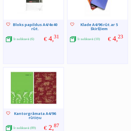
Bloks papildus A4/4x40
Klade A4/96 rūt.ar 5
rūt.
škiršļiem
31
23
4,
4,
€
€
Ir noliktavā (6)
Ir noliktavā (10)
Kantorgrāmata A4/96
rūtiņu
87
2,
€
Ir noliktavā (89)