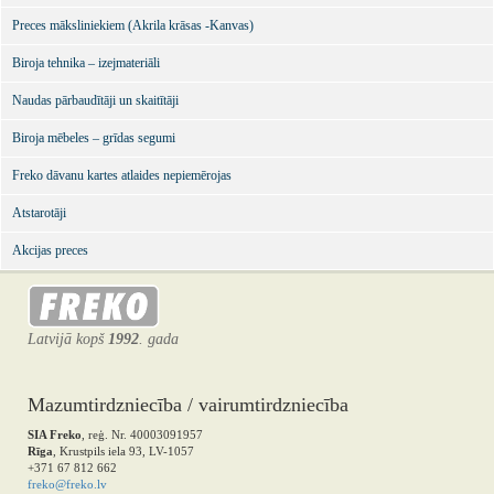
Preces māksliniekiem (Akrila krāsas -Kanvas)
Biroja tehnika – izejmateriāli
Naudas pārbaudītāji un skaitītāji
Biroja mēbeles – grīdas segumi
Freko dāvanu kartes atlaides nepiemērojas
Atstarotāji
Akcijas preces
Latvijā kopš
1992
. gada
Mazumtirdzniecība / vairumtirdzniecība
SIA Freko
, reģ. Nr. 40003091957
Rīga
, Krustpils iela 93, LV-1057
+371 67 812 662
freko@freko.lv