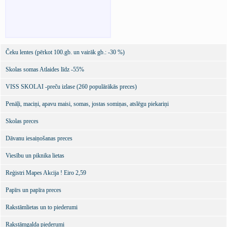
Čeku lentes (pērkot 100.gb. un vairāk gb.: -30 %)
Skolas somas Atlaides līdz -55%
VISS SKOLAI -preču izlase (260 populārākās preces)
Penāļi, maciņi, apavu maisi, somas, jostas somiņas, atslēgu piekariņi
Skolas preces
Dāvanu iesaiņošanas preces
Viesību un piknika lietas
Reģistri Mapes Akcija ! Eiro 2,59
Papīrs un papīra preces
Rakstāmlietas un to piederumi
Rakstāmgalda piederumi