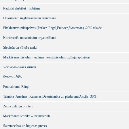
Radošai darbībai - hobijam
Dokumentu uzglabāšana un arhivēšana
Ekskluzīvās pildspalvas (Parker, Regal,Fuliwen,Waterman) -20% atlaide
Konferenču un semināru organizēšanai
Sieviešu un vīriešu maki
Marķēšanas pistoles – uzlīmes, tekstilpistoles, uzlīmju aplikātori
Veidlapas-Kases žurnāli
Sveces - 50%
Foto albumi. Rāmji
Tehnika ,Austiņas, Kameras,Datortehnika un piederumi Akcija -30%
Zebra uzlīmju printeri
Marķēšanas tehnika – izejmateriāli
Saimniecības un higiēnas preces