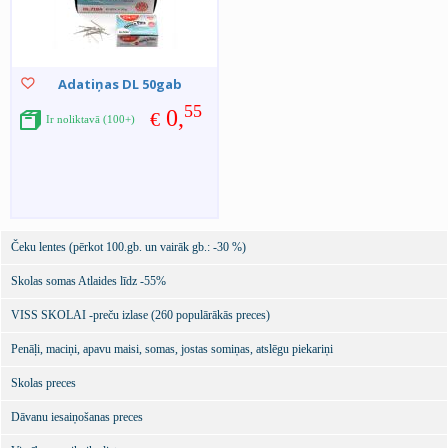
Adatiņas DL 50gab
55
0,
€
Ir noliktavā (100+)
Čeku lentes (pērkot 100.gb. un vairāk gb.: -30 %)
Skolas somas Atlaides līdz -55%
VISS SKOLAI -preču izlase (260 populārākās preces)
Penāļi, maciņi, apavu maisi, somas, jostas somiņas, atslēgu piekariņi
Skolas preces
Dāvanu iesaiņošanas preces