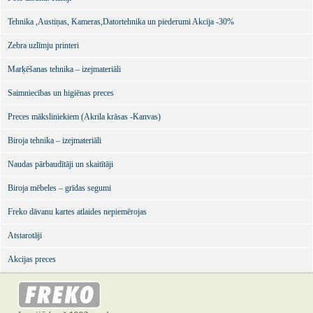
Tehnika ,Austiņas, Kameras,Datortehnika un piederumi Akcija -30%
Zebra uzlīmju printeri
Marķēšanas tehnika – izejmateriāli
Saimniecības un higiēnas preces
Preces māksliniekiem (Akrila krāsas -Kanvas)
Biroja tehnika – izejmateriāli
Naudas pārbaudītāji un skaitītāji
Biroja mēbeles – grīdas segumi
Freko dāvanu kartes atlaides nepiemērojas
Atstarotāji
Akcijas preces