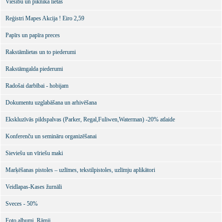
Viesību un piknika lietas
Reģistri Mapes Akcija ! Eiro 2,59
Papīrs un papīra preces
Rakstāmlietas un to piederumi
Rakstāmgalda piederumi
Radošai darbībai - hobijam
Dokumentu uzglabāšana un arhivēšana
Ekskluzīvās pildspalvas (Parker, Regal,Fuliwen,Waterman) -20% atlaide
Konferenču un semināru organizēšanai
Sieviešu un vīriešu maki
Marķēšanas pistoles – uzlīmes, tekstilpistoles, uzlīmju aplikātori
Veidlapas-Kases žurnāli
Sveces - 50%
Foto albumi. Rāmji