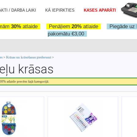
KTI / DARBA LAIKI
KĀ IEPIRKTIES
KASES APARĀTI
omām
30%
atlaide
Penāļiem
20%
atlaide
Piegāde uz 
pakomātu €3,00
ces
>
Krāsas un krāsošanas piederumi
>
eļu krāsas
.00% atlaide precēm šajā kategorijā.