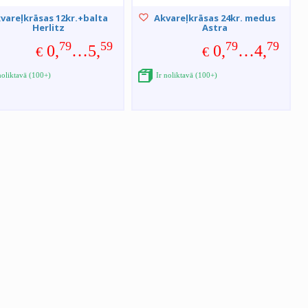
vareļkrāsas 12kr.+balta
Akvareļkrāsas 24kr. medus
Herlitz
Astra
79
59
79
79
0,
…5,
0,
…4,
€
€
noliktavā (100+)
Ir noliktavā (100+)