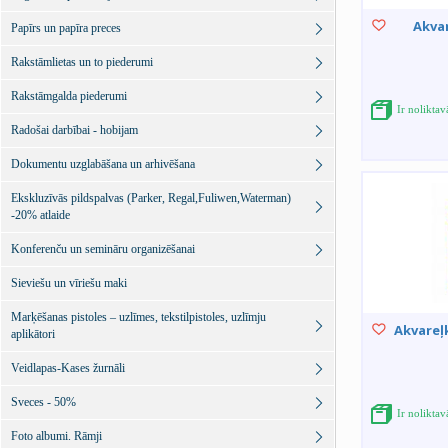
Akvar
Papīrs un papīra preces
Rakstāmlietas un to piederumi
Rakstāmgalda piederumi
Ir nolikta
Radošai darbībai - hobijam
Dokumentu uzglabāšana un arhivēšana
Ekskluzīvās pildspalvas (Parker, Regal,Fuliwen,Waterman)
-20% atlaide
Konferenču un semināru organizēšanai
Sieviešu un vīriešu maki
Marķēšanas pistoles – uzlīmes, tekstilpistoles, uzlīmju
Akvareļ
aplikātori
Veidlapas-Kases žurnāli
Sveces - 50%
Ir nolikta
Foto albumi. Rāmji