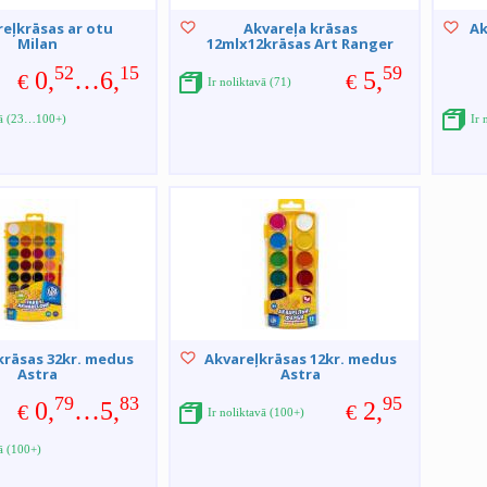
eļkrāsas ar otu
Akvareļa krāsas
Ak
Milan
12mlx12krāsas Art Ranger
52
15
59
0,
…6,
5,
€
€
Ir noliktavā (71)
vā (23…100+)
Ir 
krāsas 32kr. medus
Akvareļkrāsas 12kr. medus
Astra
Astra
79
83
95
0,
…5,
2,
€
€
Ir noliktavā (100+)
vā (100+)