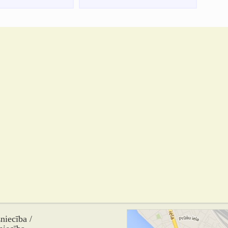
iecība /