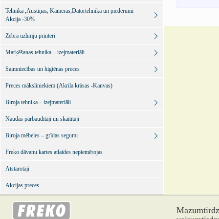
Tehnika ,Austiņas, Kameras,Datortehnika un piederumi
Akcija -30%
Zebra uzlīmju printeri
Marķēšanas tehnika – izejmateriāli
Saimniecības un higiēnas preces
Preces māksliniekiem (Akrila krāsas -Kanvas)
Biroja tehnika – izejmateriāli
Naudas pārbaudītāji un skaitītāji
Biroja mēbeles – grīdas segumi
Freko dāvanu kartes atlaides nepiemērojas
Atstarotāji
Akcijas preces
Mazumtirdzn