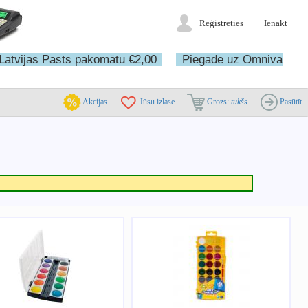
Reģistrēties
Ienākt
Latvijas Pasts pakomātu €2,00
Piegāde uz Omniva
Akcijas
Jūsu izlase
Grozs:
tukšs
Pasūtīt