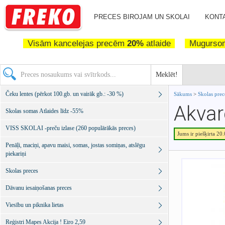
PRECES BIROJAM UN SKOLAI
KONTA
Visām kancelejas precēm
20%
atlaide
Mugurs
Meklēt!
Čeku lentes (pērkot 100.gb. un vairāk gb.: -30 %)
Sākums
>
Skolas pre
Akvar
Skolas somas Atlaides līdz -55%
VISS SKOLAI -preču izlase (260 populārākās preces)
Jums ir piešķirta 20
Penāļi, maciņi, apavu maisi, somas, jostas somiņas, atslēgu
piekariņi
Skolas preces
Dāvanu iesaiņošanas preces
Viesību un piknika lietas
Reģistri Mapes Akcija ! Eiro 2,59