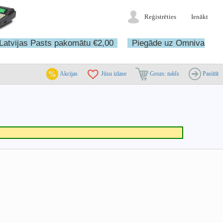
Reģistrēties
Ienākt
Latvijas Pasts pakomātu €2,00
Piegāde uz Omniva
Akcijas
Jūsu izlase
Grozs:
tukšs
Pasūtīt