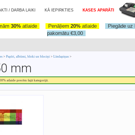
KTI / DARBA LAIKI
KĀ IEPIRKTIES
KASES APARĀTI
omām
30%
atlaide
Penāļiem
20%
atlaide
Piegāde uz 
pakomātu €3,00
ces
>
Papīri, albūmi, bloki un blociņi
>
Līmlapiņas
>
 50 mm
.00% atlaide precēm šajā kategorijā.