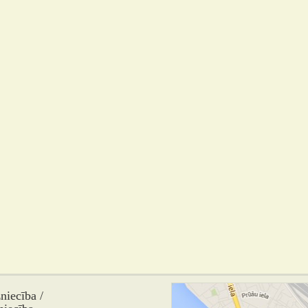
iecība /