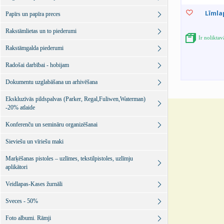
Līmla
Papīrs un papīra preces
Rakstāmlietas un to piederumi
Ir nolikta
Rakstāmgalda piederumi
Radošai darbībai - hobijam
Dokumentu uzglabāšana un arhivēšana
Ekskluzīvās pildspalvas (Parker, Regal,Fuliwen,Waterman)
-20% atlaide
Konferenču un semināru organizēšanai
Sieviešu un vīriešu maki
Marķēšanas pistoles – uzlīmes, tekstilpistoles, uzlīmju
aplikātori
Veidlapas-Kases žurnāli
Sveces - 50%
Foto albumi. Rāmji