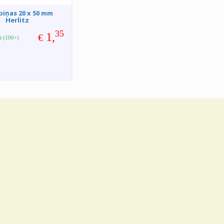
piņas 20 x 50 mm
Herlitz
35
1,
€
vā (100+)