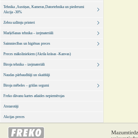
Tehnika ,Austiņas, Kameras,Datortehnika un piederumi
Akcija -30%
Zebra uzlīmju printeri
Marķēšanas tehnika – izejmateriāli
Saimniecības un higiēnas preces
Preces māksliniekiem (Akrila krāsas -Kanvas)
Biroja tehnika – izejmateriāli
Naudas pārbaudītāji un skaitītāji
Biroja mēbeles – grīdas segumi
Freko dāvanu kartes atlaides nepiemērojas
Atstarotāji
Akcijas preces
Mazumtirdzn