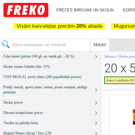
PRECES BIROJAM UN SKOLAI
KONTA
Visām kancelejas precēm
20%
atlaide
Mugurs
Meklēt!
Čeku lentes (pērkot 100.gb. un vairāk gb.: -30 %)
Sākums
>
Skolas pre
20 x
Skolas somas Atlaides līdz -55%
VISS SKOLAI -preču izlase (260 populārākās preces)
Jums ir piešķirta 20
Penāļi, maciņi, apavu maisi, somas, jostas somiņas, atslēgu
piekariņi
Skolas preces
Dāvanu iesaiņošanas preces
Viesību un piknika lietas
Reģistri Mapes Akcija ! Eiro 2,59