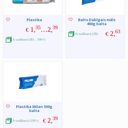
Plastika
Balts Dabīgais māls
400g balta
35
39
1,
…2,
€
63
2,
€
Ir noliktavā (28)
Ir noliktavā (83…100+)
Plastika Milan 500g
balta
39
2,
€
Ir noliktavā (100+)