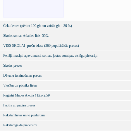
Čeku lentes (pērkot 100.gb. un vairāk gb.: -30 %)
Skolas somas Atlaides līdz -55%
VISS SKOLAI -preču izlase (260 populārākās preces)
Penāļi, maciņi, apavu maisi, somas, jostas somiņas, atslēgu piekariņi
Skolas preces
Dāvanu iesaiņošanas preces
Viesību un piknika lietas
Reģistri Mapes Akcija ! Eiro 2,59
Papīrs un papīra preces
Rakstāmlietas un to piederumi
Rakstāmgalda piederumi