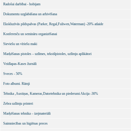
Radošai darbībai - hobijam
Dokumentu uzglabāšana un arhivēšana
Ekskluzīvās pildspalvas (Parker, Regal,Fuliwen,Waterman) -20% atlaide
Konferenču un semināru organizēšanai
Sieviešu un vīriešu maki
Marķēšanas pistoles – uzlīmes, tekstilpistoles, uzlīmju aplikātori
Veidlapas-Kases žurnāli
Sveces - 50%
Foto albumi. Rāmji
Tehnika ,Austiņas, Kameras,Datortehnika un piederumi Akcija -30%
Zebra uzlīmju printeri
Marķēšanas tehnika – izejmateriāli
Saimniecības un higiēnas preces