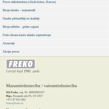
Preces māksliniekiem (Akrila krāsas -Kanvas)
Biroja tehnika – izejmateriāli
Naudas pārbaudītāji un skaitītāji
Biroja mēbeles – grīdas segumi
Freko dāvanu kartes atlaides nepiemērojas
Atstarotāji
Akcijas preces
Latvijā kopš
1992
. gada
Mazumtirdzniecība / vairumtirdzniecība
SIA Freko
, reģ. Nr. 40003091957
Rīga
, Krustpils iela 93, LV-1057
+371 67 812 662
freko@freko.lv