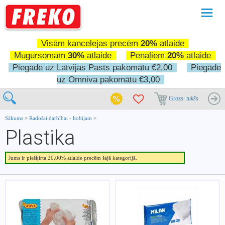
Pārslē
navigā
Visām kancelejas precēm
20%
atlaide
Mugursomām
30%
atlaide
Penāļiem
20%
atlaide
Piegāde uz Latvijas Pasts pakomātu €2,00
Piegāde
uz Omniva pakomātu €3,00
Grozs:
tukšs
Sākums
>
Radošai darbībai - hobijam
>
Plastika
Jums ir piešķirta 20.00% atlaide precēm šajā kategorijā.