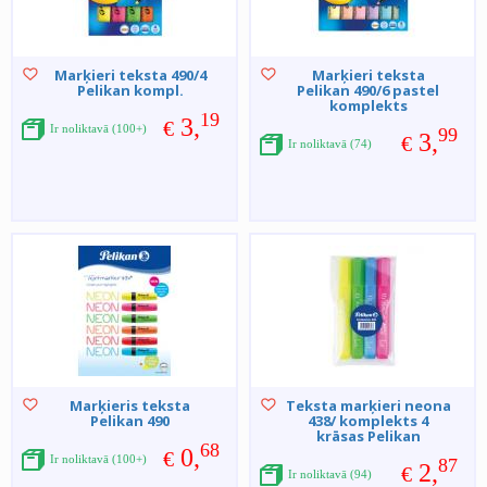
Marķieri teksta 490/4
Marķieri teksta
Pelikan kompl.
Pelikan 490/6 pastel
komplekts
19
3,
€
Ir noliktavā (100+)
99
3,
€
Ir noliktavā (74)
Marķieris teksta
Teksta marķieri neona
Pelikan 490
438/ komplekts 4
krāsas Pelikan
68
0,
€
Ir noliktavā (100+)
87
2,
€
Ir noliktavā (94)