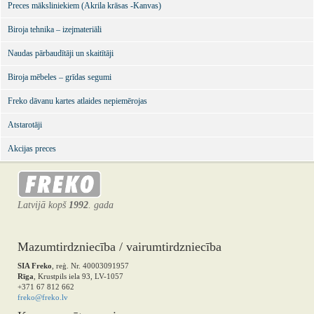
Preces māksliniekiem (Akrila krāsas -Kanvas)
Biroja tehnika – izejmateriāli
Naudas pārbaudītāji un skaitītāji
Biroja mēbeles – grīdas segumi
Freko dāvanu kartes atlaides nepiemērojas
Atstarotāji
Akcijas preces
Latvijā kopš
1992
. gada
Mazumtirdzniecība / vairumtirdzniecība
SIA Freko
, reģ. Nr. 40003091957
Rīga
, Krustpils iela 93, LV-1057
+371 67 812 662
freko@freko.lv