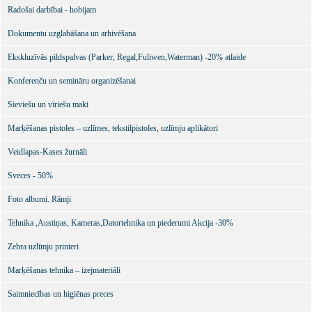
Radošai darbībai - hobijam
Dokumentu uzglabāšana un arhivēšana
Ekskluzīvās pildspalvas (Parker, Regal,Fuliwen,Waterman) -20% atlaide
Konferenču un semināru organizēšanai
Sieviešu un vīriešu maki
Marķēšanas pistoles – uzlīmes, tekstilpistoles, uzlīmju aplikātori
Veidlapas-Kases žurnāli
Sveces - 50%
Foto albumi. Rāmji
Tehnika ,Austiņas, Kameras,Datortehnika un piederumi Akcija -30%
Zebra uzlīmju printeri
Marķēšanas tehnika – izejmateriāli
Saimniecības un higiēnas preces