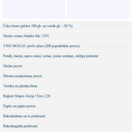
Čeku lentes (pērkot 100.gb. un vairāk gb.: -30 %)
Skolas somas Atlaides līdz -55%
VISS SKOLAI -preču izlase (260 populārākās preces)
Penāļi, maciņi, apavu maisi, somas, jostas somiņas, atslēgu piekariņi
Skolas preces
Dāvanu iesaiņošanas preces
Viesību un piknika lietas
Reģistri Mapes Akcija ! Eiro 2,59
Papīrs un papīra preces
Rakstāmlietas un to piederumi
Rakstāmgalda piederumi