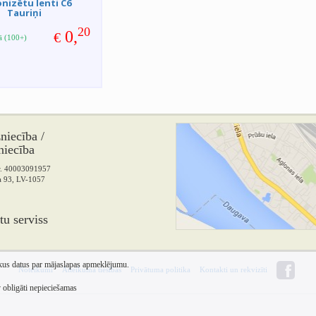
onizētu lenti C6
Tauriņi
20
0,
€
vā (100+)
iecība /
niecība
Nr. 40003091957
la 93, LV-1057
tu serviss
skus datus par mājaslapas apmeklējumu.
Noteikumi
Atteikuma tiesības
Privātuma politika
Kontakti un rekvizīti
v obligāti nepieciešamas