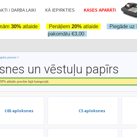
KTI / DARBA LAIKI
KĀ IEPIRKTIES
KASES APARĀTI
omām
30%
atlaide
Penāļiem
20%
atlaide
Piegāde uz 
pakomātu €3,00
apīra preces
>
snes un vēstuļu papīrs
.00% atlaide precēm šajā kategorijā.
C65 aploksnes
C5 aploksnes