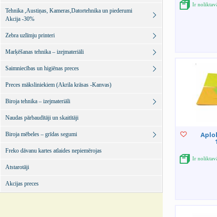
Ir nolikta
Tehnika ,Austiņas, Kameras,Datortehnika un piederumi
Akcija -30%
Zebra uzlīmju printeri
Marķēšanas tehnika – izejmateriāli
Saimniecības un higiēnas preces
Preces māksliniekiem (Akrila krāsas -Kanvas)
Biroja tehnika – izejmateriāli
Naudas pārbaudītāji un skaitītāji
Aplo
Biroja mēbeles – grīdas segumi
Freko dāvanu kartes atlaides nepiemērojas
Ir nolikta
Atstarotāji
Akcijas preces