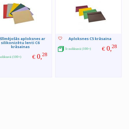
šlīmējošās aploksnes ar
Aploksnes C5 krāsaina
silikonizētu lenti C6
28
krāsainas
0,
€
Ir noliktavā (100+)
28
0,
€
noliktavā (100+)