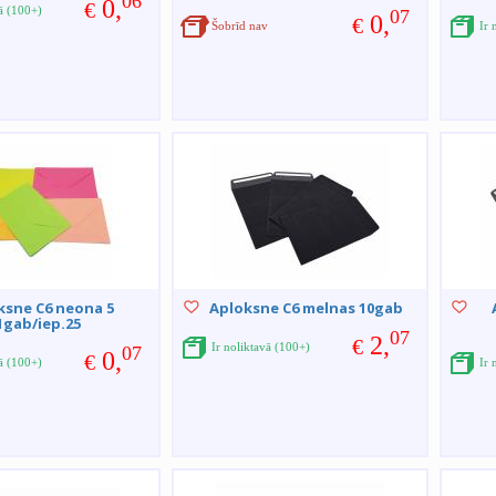
06
0,
€
vā (100+)
07
0,
€
Šobrīd nav
Ir 
ksne C6 neona 5
Aploksne C6 melnas 10gab
1gab/iep.25
07
2,
€
Ir noliktavā (100+)
07
0,
€
vā (100+)
Ir 