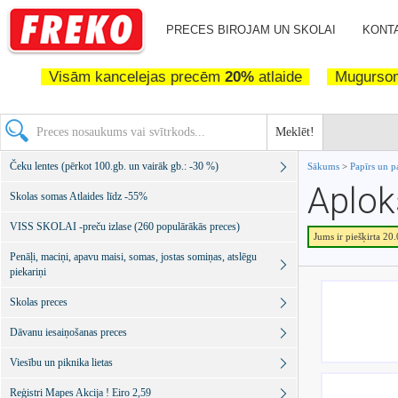
PRECES BIROJAM UN SKOLAI
KONTA
Visām kancelejas precēm
20%
atlaide
Mugurs
Meklēt!
Čeku lentes (pērkot 100.gb. un vairāk gb.: -30 %)
Sākums
>
Papīrs un p
Aplok
Skolas somas Atlaides līdz -55%
VISS SKOLAI -preču izlase (260 populārākās preces)
Jums ir piešķirta 20
Penāļi, maciņi, apavu maisi, somas, jostas somiņas, atslēgu
piekariņi
Skolas preces
Dāvanu iesaiņošanas preces
Viesību un piknika lietas
Reģistri Mapes Akcija ! Eiro 2,59