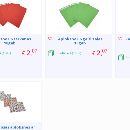
sne C6 sarkanas
Aploksne C6 gaiši zaļas
Pa
10gab
10gab
07
07
2,
2,
€
€
vā (100+)
Ir noliktavā (100+)
Ir 
jošās aploksnes ar