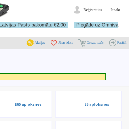
Reģistrēties
Ienākt
Latvijas Pasts pakomātu €2,00
Piegāde uz Omniva
Akcijas
Jūsu izlase
Grozs:
tukšs
Pasūtīt
E65 aploksnes
E5 aploksnes