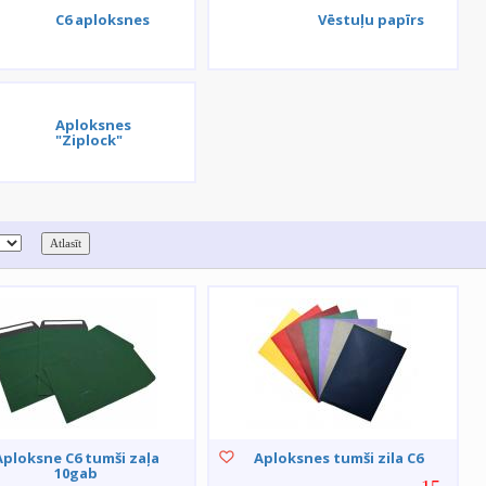
C6 aploksnes
Vēstuļu papīrs
Aploksnes
"Ziplock"
Aploksne C6 tumši zaļa
Aploksnes tumši zila C6
10gab