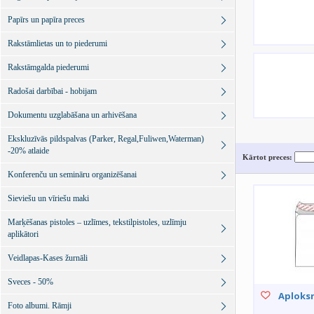
Papīrs un papīra preces
Rakstāmlietas un to piederumi
Rakstāmgalda piederumi
Radošai darbībai - hobijam
Dokumentu uzglabāšana un arhivēšana
Ekskluzīvās pildspalvas (Parker, Regal,Fuliwen,Waterman)
-20% atlaide
Kārtot preces:
Konferenču un semināru organizēšanai
Sieviešu un vīriešu maki
Marķēšanas pistoles – uzlīmes, tekstilpistoles, uzlīmju
aplikātori
Veidlapas-Kases žurnāli
Sveces - 50%
Aploksn
Foto albumi. Rāmji