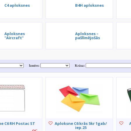
C4 aploksnes
B4H aploksnes
Aploksnes
Aploksnes –
"Aircraft"
pašlīmējošās
Izmērs:
Krāsa:
e C6 RH Postac ST
Aploksne C6 krās 5kr 1gab/
iep.25