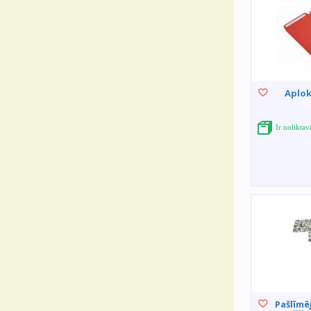
Aplok
Ir nolikta
Pašlīmē