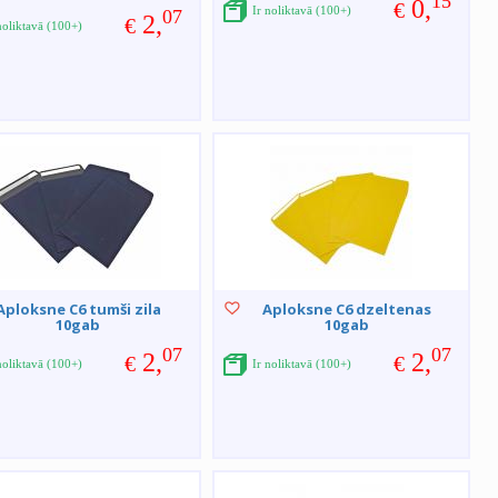
15
0,
€
Ir noliktavā (100+)
07
2,
€
noliktavā (100+)
Aploksne C6 tumši zila
Aploksne C6 dzeltenas
10gab
10gab
07
07
2,
2,
€
€
noliktavā (100+)
Ir noliktavā (100+)