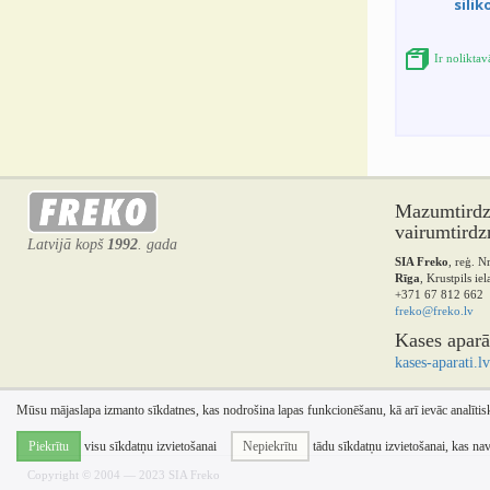
silik
Ir nolikta
Mazumtirdzn
vairumtirdz
Latvijā kopš
1992
. gada
SIA Freko
, reģ. 
Rīga
, Krustpils ie
+371 67 812 662
freko@freko.lv
Kases aparā
kases-aparati.lv
Mūsu mājaslapa izmanto sīkdatnes, kas nodrošina lapas funkcionēšanu, kā arī ievāc analīti
Piekrītu
visu sīkdatņu izvietošanai
Nepiekrītu
tādu sīkdatņu izvietošanai, kas na
Copyright © 2004 — 2023 SIA Freko