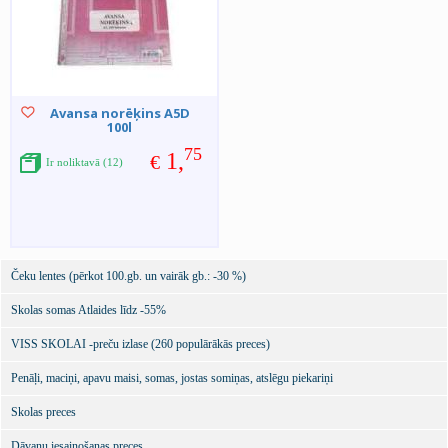
Avansa norēķins A5D
100l
75
1,
€
Ir noliktavā (12)
Čeku lentes (pērkot 100.gb. un vairāk gb.: -30 %)
Skolas somas Atlaides līdz -55%
VISS SKOLAI -preču izlase (260 populārākās preces)
Penāļi, maciņi, apavu maisi, somas, jostas somiņas, atslēgu piekariņi
Skolas preces
Dāvanu iesaiņošanas preces