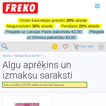
Pārslē
navigā
Visām kancelejas precēm
20%
atlaide
Mugursomām
30%
atlaide
Penāļiem
20%
atlaide
Piegāde uz Latvijas Pasts pakomātu €2,00
Piegāde
uz Omniva pakomātu €3,00
Grozs:
tukšs
Sākums
>
Veidlapas-Kases žurnāli
>
Algu aprēķins un
izmaksu saraksti
Jums ir piešķirta 20.00% atlaide precēm šajā kategorijā.