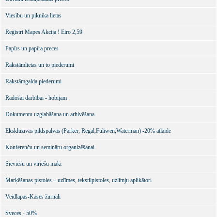
Viesību un piknika lietas
Reģistri Mapes Akcija ! Eiro 2,59
Papīrs un papīra preces
Rakstāmlietas un to piederumi
Rakstāmgalda piederumi
Radošai darbībai - hobijam
Dokumentu uzglabāšana un arhivēšana
Ekskluzīvās pildspalvas (Parker, Regal,Fuliwen,Waterman) -20% atlaide
Konferenču un semināru organizēšanai
Sieviešu un vīriešu maki
Marķēšanas pistoles – uzlīmes, tekstilpistoles, uzlīmju aplikātori
Veidlapas-Kases žurnāli
Sveces - 50%