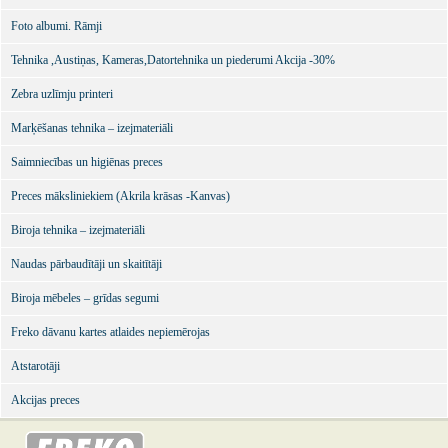
Foto albumi. Rāmji
Tehnika ,Austiņas, Kameras,Datortehnika un piederumi Akcija -30%
Zebra uzlīmju printeri
Marķēšanas tehnika – izejmateriāli
Saimniecības un higiēnas preces
Preces māksliniekiem (Akrila krāsas -Kanvas)
Biroja tehnika – izejmateriāli
Naudas pārbaudītāji un skaitītāji
Biroja mēbeles – grīdas segumi
Freko dāvanu kartes atlaides nepiemērojas
Atstarotāji
Akcijas preces