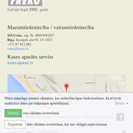
Latvijā kopš
1992
. gada
Mazumtirdzniecība / vairumtirdzniecība
SIA Freko
, reģ. Nr. 40003091957
Rīga
, Krustpils iela 93, LV-1057
+371 67 812 662
freko@freko.lv
Kases aparātu serviss
kases-aparati.lv
Mūsu mājaslapa izmanto sīkdatnes, kas nodrošina lapas funkcionēšanu, kā arī ievāc
analītiskus datus par mājaslapas apmeklējumu.
Izvērst
Piekrītu
visu sīkdatņu izvietošanai
Noteikumi
Atteikuma tiesības
Privātuma politika
Kontakti un rekvizīti
Nepiekrītu
tādu sīkdatņu izvietošanai, kas nav obligāti nepieciešamas
Copyright © 2004 — 2023 SIA Freko