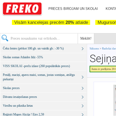
PRECES BIROJAM UN SKOLAI
KONTA
Visām kancelejas precēm
20%
atlaide
Mugurs
Meklēt!
Čeku lentes (pērkot 100.gb. un vairāk gb.: -30 %)
Sākums
>
Radošai da
Sejiņ
Skolas somas Atlaides līdz -55%
VISS SKOLAI -preču izlase (260 populārākās preces)
Jums ir piešķirta 20
Penāļi, maciņi, apavu maisi, somas, jostas somiņas, atslēgu
piekariņi
Skolas preces
Dāvanu iesaiņošanas preces
Viesību un piknika lietas
Reģistri Mapes Akcija ! Eiro 2,59