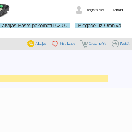
Reģistrēties
Ienākt
Latvijas Pasts pakomātu €2,00
Piegāde uz Omniva
Akcijas
Jūsu izlase
Grozs:
tukšs
Pasūtīt