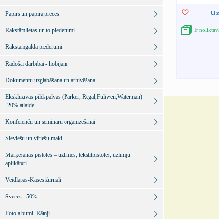
Uz
Papīrs un papīra preces
Rakstāmlietas un to piederumi
Ir noliktav
Rakstāmgalda piederumi
Radošai darbībai - hobijam
Dokumentu uzglabāšana un arhivēšana
Ekskluzīvās pildspalvas (Parker, Regal,Fuliwen,Waterman)
-20% atlaide
Konferenču un semināru organizēšanai
Sieviešu un vīriešu maki
Marķēšanas pistoles – uzlīmes, tekstilpistoles, uzlīmju
aplikātori
Veidlapas-Kases žurnāli
Sveces - 50%
Foto albumi. Rāmji