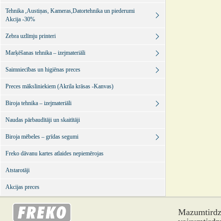
Tehnika ,Austiņas, Kameras,Datortehnika un piederumi
Akcija -30%
Zebra uzlīmju printeri
Marķēšanas tehnika – izejmateriāli
Saimniecības un higiēnas preces
Preces māksliniekiem (Akrila krāsas -Kanvas)
Biroja tehnika – izejmateriāli
Naudas pārbaudītāji un skaitītāji
Biroja mēbeles – grīdas segumi
Freko dāvanu kartes atlaides nepiemērojas
Atstarotāji
Akcijas preces
Mazumtirdzn