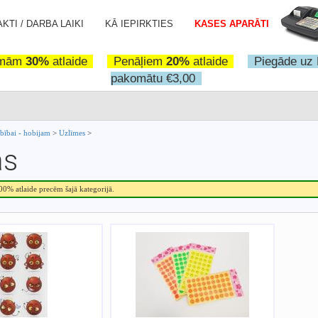
KTI / DARBA LAIKI
KĀ IEPIRKTIES
KASES APARĀTI
omām
30%
atlaide
Penāļiem
20%
atlaide
Piegāde uz 
pakomātu €3,00
rbībai - hobijam
>
Uzlīmes
>
as
.00% atlaide precēm šajā kategorijā.