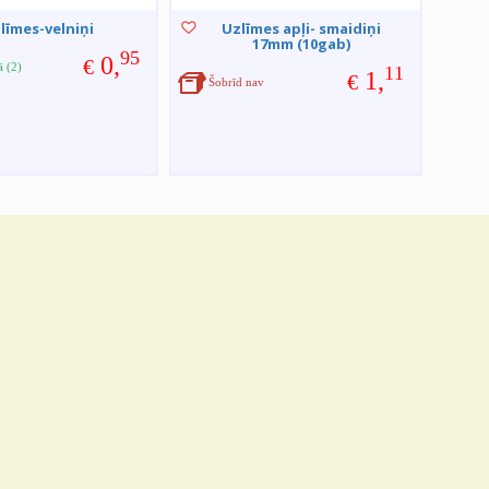
līmes-velniņi
Uzlīmes apļi- smaidiņi
17mm (10gab)
95
0,
€
ā (2)
11
1,
€
Šobrīd nav