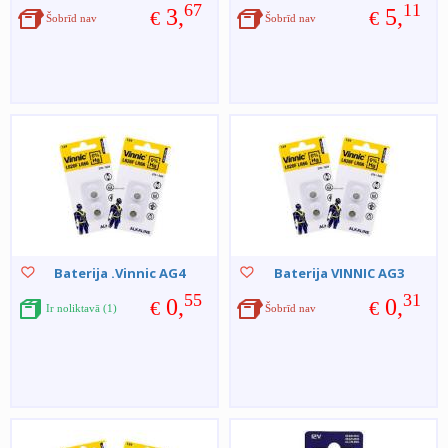
67
11
3,
5,
€
€
Šobrīd nav
Šobrīd nav
Baterija .Vinnic AG4
Baterija VINNIC AG3
55
31
0,
0,
€
€
Ir noliktavā (1)
Šobrīd nav