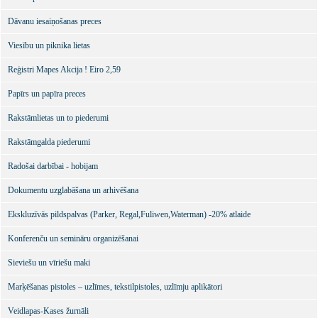
Dāvanu iesaiņošanas preces
Viesību un piknika lietas
Reģistri Mapes Akcija ! Eiro 2,59
Papīrs un papīra preces
Rakstāmlietas un to piederumi
Rakstāmgalda piederumi
Radošai darbībai - hobijam
Dokumentu uzglabāšana un arhivēšana
Ekskluzīvās pildspalvas (Parker, Regal,Fuliwen,Waterman) -20% atlaide
Konferenču un semināru organizēšanai
Sieviešu un vīriešu maki
Marķēšanas pistoles – uzlīmes, tekstilpistoles, uzlīmju aplikātori
Veidlapas-Kases žurnāli