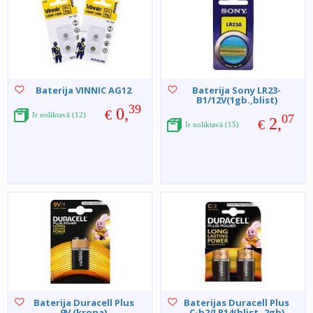
Baterija VINNIC AG12
Baterija Sony LR23-
B1/12V(1gb.,blist)
39
0,
€
Ir noliktavā (12)
07
2,
€
Ir noliktavā (15)
Baterija Duracell Plus
Baterijas Duracell Plus
9V (krona)
C-b2/LR14(blist.,2gb)