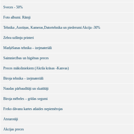
Sveces - 50%
Foto albumi. Rāmji
Tehnika ,Austiņas, Kameras,Datortehnika un piederumi Akcija -30%
Zebra uzlīmju printeri
Marķēšanas tehnika – izejmateriāli
Saimniecības un higiēnas preces
Preces māksliniekiem (Akrila krāsas -Kanvas)
Biroja tehnika – izejmateriāli
Naudas pārbaudītāji un skaitītāji
Biroja mēbeles – grīdas segumi
Freko dāvanu kartes atlaides nepiemērojas
Atstarotāji
Akcijas preces