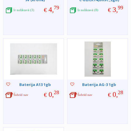
79
99
4,
3,
€
€
Ir noliktavā (3)
Ir noliktavā (8)
Baterija A13 1gb
Baterija AG-3 1gb
28
28
0,
0,
€
€
Šobrīd nav
Šobrīd nav