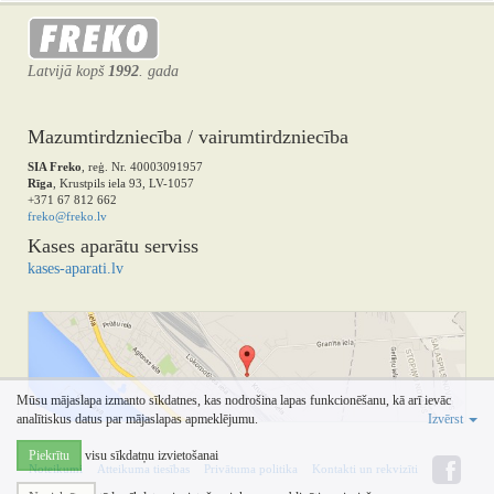
Latvijā kopš
1992
. gada
Mazumtirdzniecība / vairumtirdzniecība
SIA Freko
, reģ. Nr. 40003091957
Rīga
, Krustpils iela 93, LV-1057
+371 67 812 662
freko@freko.lv
Kases aparātu serviss
kases-aparati.lv
Mūsu mājaslapa izmanto sīkdatnes, kas nodrošina lapas funkcionēšanu, kā arī ievāc
analītiskus datus par mājaslapas apmeklējumu.
Izvērst
Piekrītu
visu sīkdatņu izvietošanai
Noteikumi
Atteikuma tiesības
Privātuma politika
Kontakti un rekvizīti