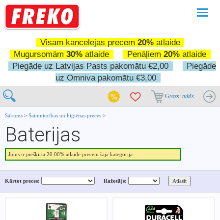
Pārslē
navigā
Visām kancelejas precēm
20%
atlaide
Mugursomām
30%
atlaide
Penāļiem
20%
atlaide
Piegāde uz Latvijas Pasts pakomātu €2,00
Piegāde
uz Omniva pakomātu €3,00
Grozs:
tukšs
Sākums
>
Saimniecības un higiēnas preces
>
Baterijas
Jums ir piešķirta 20.00% atlaide precēm šajā kategorijā.
Kārtot preces:
Ražotājs: