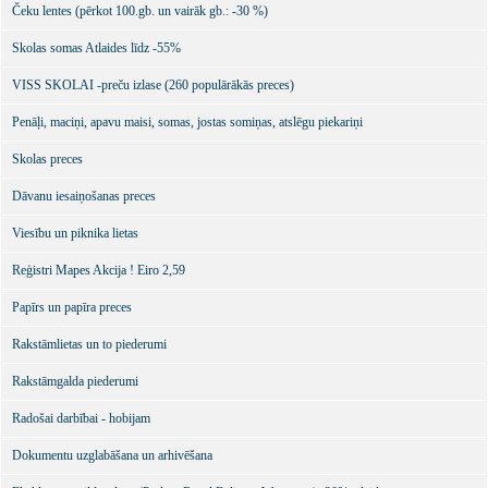
Čeku lentes (pērkot 100.gb. un vairāk gb.: -30 %)
Skolas somas Atlaides līdz -55%
VISS SKOLAI -preču izlase (260 populārākās preces)
Penāļi, maciņi, apavu maisi, somas, jostas somiņas, atslēgu piekariņi
Skolas preces
Dāvanu iesaiņošanas preces
Viesību un piknika lietas
Reģistri Mapes Akcija ! Eiro 2,59
Papīrs un papīra preces
Rakstāmlietas un to piederumi
Rakstāmgalda piederumi
Radošai darbībai - hobijam
Dokumentu uzglabāšana un arhivēšana