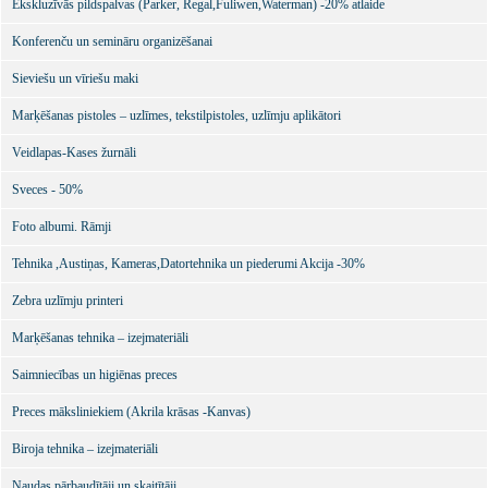
Ekskluzīvās pildspalvas (Parker, Regal,Fuliwen,Waterman) -20% atlaide
Konferenču un semināru organizēšanai
Sieviešu un vīriešu maki
Marķēšanas pistoles – uzlīmes, tekstilpistoles, uzlīmju aplikātori
Veidlapas-Kases žurnāli
Sveces - 50%
Foto albumi. Rāmji
Tehnika ,Austiņas, Kameras,Datortehnika un piederumi Akcija -30%
Zebra uzlīmju printeri
Marķēšanas tehnika – izejmateriāli
Saimniecības un higiēnas preces
Preces māksliniekiem (Akrila krāsas -Kanvas)
Biroja tehnika – izejmateriāli
Naudas pārbaudītāji un skaitītāji