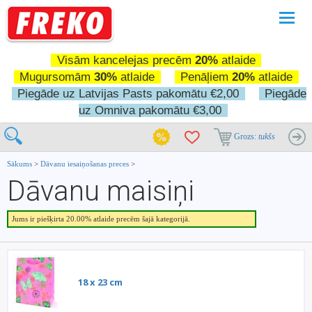
Pārslē
navigā
Visām kancelejas precēm
20%
atlaide
Mugursomām
30%
atlaide
Penāļiem
20%
atlaide
Piegāde uz Latvijas Pasts pakomātu €2,00
Piegāde
uz Omniva pakomātu €3,00
Grozs:
tukšs
Sākums
>
Dāvanu iesaiņošanas preces
>
Dāvanu maisiņi
Jums ir piešķirta 20.00% atlaide precēm šajā kategorijā.
18 x 23 cm