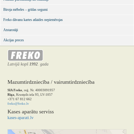
Biroja mēbeles – grīdas segumi
Freko dāvanu kartes atlaides nepiemērojas
Atstarotāji
Akcijas preces
Latvijā kopš
1992
. gada
Mazumtirdzniecība / vairumtirdzniecība
SIA Freko
, reģ. Nr. 40003091957
Rīga
, Krustpils iela 93, LV-1057
+371 67 812 662
freko@freko.lv
Kases aparātu serviss
kases-aparati.lv