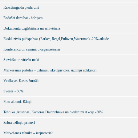
Rakstāmgalda piederumi
Radošai darbībai - hobijam
Dokumentu uzglabāšana un arhivēšana
Ekskluzīvās pildspalvas (Parker, Regal,Fuliwen,Waterman) -20% atlaide
Konferenču un semināru organizēšanai
Sieviešu un vīriešu maki
Marķēšanas pistoles – uzlīmes, tekstilpistoles, uzlīmju aplikātori
Veidlapas-Kases žurnāli
Sveces - 50%
Foto albumi. Rāmji
Tehnika ,Austiņas, Kameras,Datortehnika un piederumi Akcija -30%
Zebra uzlīmju printeri
Marķēšanas tehnika – izejmateriāli