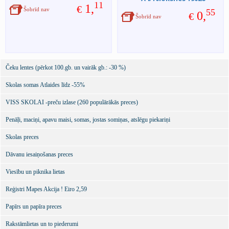
11
1,
€
Šobrīd nav
55
0,
€
Šobrīd nav
Čeku lentes (pērkot 100.gb. un vairāk gb.: -30 %)
Skolas somas Atlaides līdz -55%
VISS SKOLAI -preču izlase (260 populārākās preces)
Penāļi, maciņi, apavu maisi, somas, jostas somiņas, atslēgu piekariņi
Skolas preces
Dāvanu iesaiņošanas preces
Viesību un piknika lietas
Reģistri Mapes Akcija ! Eiro 2,59
Papīrs un papīra preces
Rakstāmlietas un to piederumi