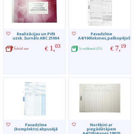
Realizācijas un PVN
Pavadzīme
uzsk. žurnāls ABC 21004
A4/100loksnes,paškopējoša
03
19
1,
7,
€
€
Šobrīd nav
Ir noliktavā (51)
Pavadzīme
Norēķini ar
(komplekts) abpusējā
piegādātājiem
A4/10loksnes 19026