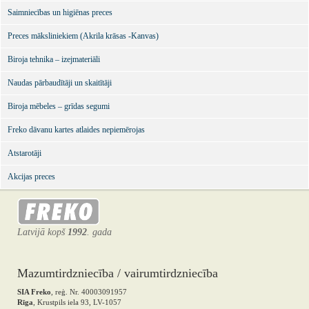
Saimniecības un higiēnas preces
Preces māksliniekiem (Akrila krāsas -Kanvas)
Biroja tehnika – izejmateriāli
Naudas pārbaudītāji un skaitītāji
Biroja mēbeles – grīdas segumi
Freko dāvanu kartes atlaides nepiemērojas
Atstarotāji
Akcijas preces
Latvijā kopš
1992
. gada
Mazumtirdzniecība / vairumtirdzniecība
SIA Freko
, reģ. Nr. 40003091957
Rīga
, Krustpils iela 93, LV-1057