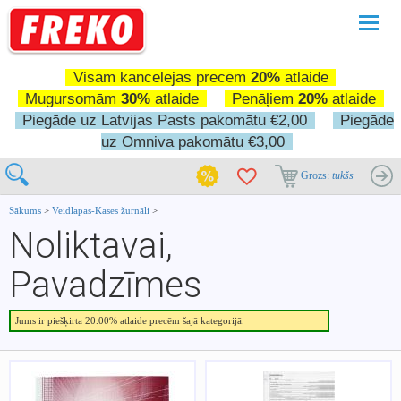
Pārslē
navigā
Visām kancelejas precēm
20%
atlaide
Mugursomām
30%
atlaide
Penāļiem
20%
atlaide
Piegāde uz Latvijas Pasts pakomātu €2,00
Piegāde
uz Omniva pakomātu €3,00
Grozs:
tukšs
Sākums
>
Veidlapas-Kases žurnāli
>
Noliktavai,
Pavadzīmes
Jums ir piešķirta 20.00% atlaide precēm šajā kategorijā.