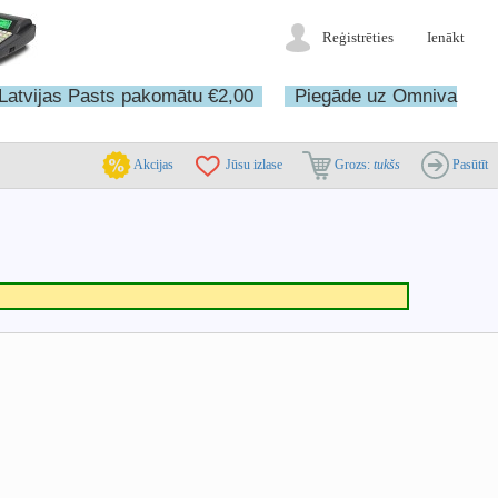
Reģistrēties
Ienākt
Latvijas Pasts pakomātu €2,00
Piegāde uz Omniva
Akcijas
Jūsu izlase
Grozs:
tukšs
Pasūtīt