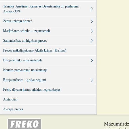
Tehnika ,Austiņas, Kameras,Datortehnika un piederumi
Akcija -30%
Zebra uzlīmju printeri
Marķēšanas tehnika – izejmateriāli
Saimniecības un higiēnas preces
Preces māksliniekiem (Akrila krāsas -Kanvas)
Biroja tehnika – izejmateriāli
Naudas pārbaudītāji un skaitītāji
Biroja mēbeles – grīdas segumi
Freko dāvanu kartes atlaides nepiemērojas
Atstarotāji
Akcijas preces
Mazumtirdzn