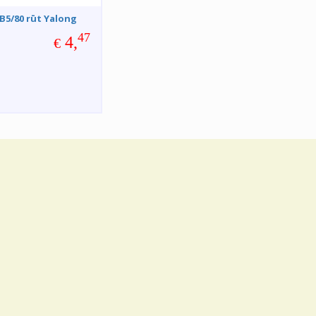
B5/80 rūt Yalong
47
4,
€