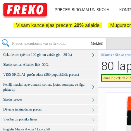
PRECES BIROJAM UN SKOLAI
KONTA
Visām kancelejas precēm
20%
atlaide
Mugurs
Meklēt!
Čeku lentes (pērkot 100.gb. un vairāk gb.: -30 %)
Sākums
>
Skolas pre
80 la
Skolas somas Atlaides līdz -55%
VISS SKOLAI -preču izlase (260 populārākās preces)
Jums ir piešķirta 20
Penāļi, maciņi, apavu maisi, somas, jostas somiņas, atslēgu
piekariņi
Skolas preces
Dāvanu iesaiņošanas preces
Viesību un piknika lietas
Reģistri Mapes Akcija ! Eiro 2,59