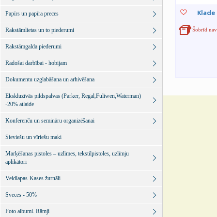
Klade 
Papīrs un papīra preces
Rakstāmlietas un to piederumi
Šobrīd nav
Rakstāmgalda piederumi
Radošai darbībai - hobijam
Dokumentu uzglabāšana un arhivēšana
Ekskluzīvās pildspalvas (Parker, Regal,Fuliwen,Waterman)
-20% atlaide
Konferenču un semināru organizēšanai
Sieviešu un vīriešu maki
Marķēšanas pistoles – uzlīmes, tekstilpistoles, uzlīmju
aplikātori
Veidlapas-Kases žurnāli
Sveces - 50%
Foto albumi. Rāmji