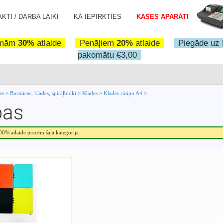
KTI / DARBA LAIKI
KĀ IEPIRKTIES
KASES APARĀTI
omām
30%
atlaide
Penāļiem
20%
atlaide
Piegāde uz 
pakomātu €3,00
ces
>
Burtnīcas, klades, spirāļbloki
>
Klades
>
Klades rūtiņu A4
>
pas
.00% atlaide precēm šajā kategorijā.