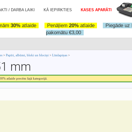
KTI / DARBA LAIKI
KĀ IEPIRKTIES
KASES APARĀTI
omām
30%
atlaide
Penāļiem
20%
atlaide
Piegāde uz 
pakomātu €3,00
ces
>
Papīri, albūmi, bloki un blociņi
>
Līmlapiņas
>
 51 mm
.00% atlaide precēm šajā kategorijā.