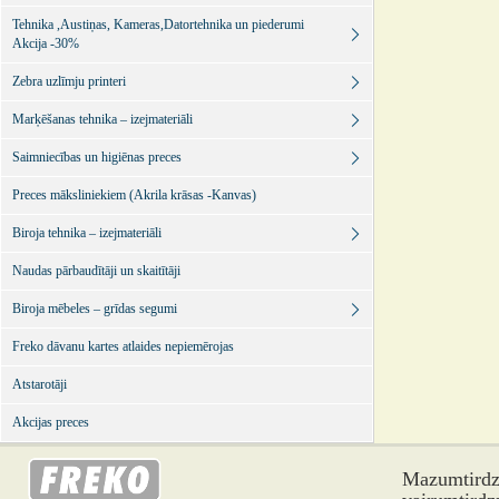
Tehnika ,Austiņas, Kameras,Datortehnika un piederumi
Akcija -30%
Zebra uzlīmju printeri
Marķēšanas tehnika – izejmateriāli
Saimniecības un higiēnas preces
Preces māksliniekiem (Akrila krāsas -Kanvas)
Biroja tehnika – izejmateriāli
Naudas pārbaudītāji un skaitītāji
Biroja mēbeles – grīdas segumi
Freko dāvanu kartes atlaides nepiemērojas
Atstarotāji
Akcijas preces
Mazumtirdzn