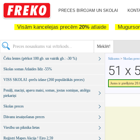
PRECES BIROJAM UN SKOLAI
KONTA
Visām kancelejas precēm
20%
atlaide
Mugurs
Meklēt!
Čeku lentes (pērkot 100.gb. un vairāk gb.: -30 %)
Sākums
>
Skolas pre
51 x
Skolas somas Atlaides līdz -55%
VISS SKOLAI -preču izlase (260 populārākās preces)
Jums ir piešķirta 20
Penāļi, maciņi, apavu maisi, somas, jostas somiņas, atslēgu
piekariņi
Skolas preces
Dāvanu iesaiņošanas preces
Viesību un piknika lietas
Reģistri Mapes Akcija ! Eiro 2,59