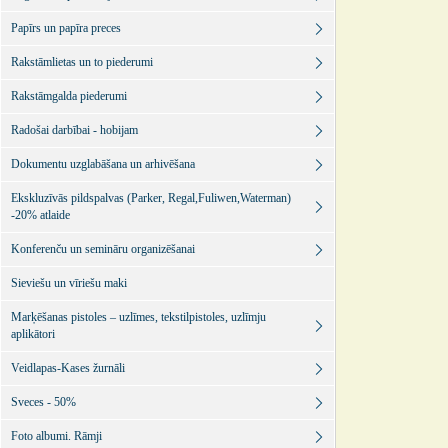
Papīrs un papīra preces
Rakstāmlietas un to piederumi
Rakstāmgalda piederumi
Radošai darbībai - hobijam
Dokumentu uzglabāšana un arhivēšana
Ekskluzīvās pildspalvas (Parker, Regal,Fuliwen,Waterman)
-20% atlaide
Konferenču un semināru organizēšanai
Sieviešu un vīriešu maki
Marķēšanas pistoles – uzlīmes, tekstilpistoles, uzlīmju
aplikātori
Veidlapas-Kases žurnāli
Sveces - 50%
Foto albumi. Rāmji