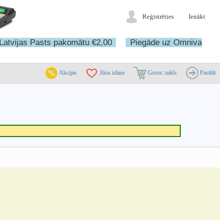
Reģistrēties
Ienākt
Latvijas Pasts pakomātu €2,00
Piegāde uz Omniva
Akcijas
Jūsu izlase
Grozs:
tukšs
Pasūtīt