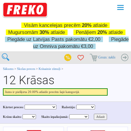
Pārslē
navigā
Visām kancelejas precēm
20%
atlaide
Mugursomām
30%
atlaide
Penāļiem
20%
atlaide
Piegāde uz Latvijas Pasts pakomātu €2,00
Piegāde
uz Omniva pakomātu €3,00
Grozs:
tukšs
Sākums
>
Skolas preces
>
Krāsainie zīmuļi
>
12 Krāsas
Jums ir piešķirta 20.00% atlaide precēm šajā kategorijā.
Kārtot preces:
Ražotājs:
Krāsu skaits:
Skaits iepakojumā: