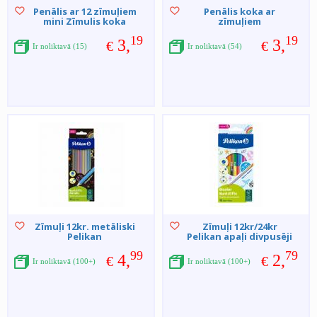
Penālis ar 12 zīmuļiem
Penālis koka ar
mini Zīmulis koka
zīmuļiem
19
19
3,
3,
€
€
Ir noliktavā (15)
Ir noliktavā (54)
Zīmuļi 12kr. metāliski
Zīmuļi 12kr/24kr
Pelikan
Pelikan apaļi divpusēji
99
79
4,
2,
€
€
Ir noliktavā (100+)
Ir noliktavā (100+)