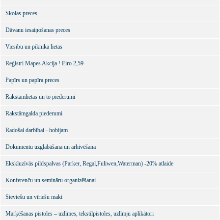
Skolas preces
Dāvanu iesaiņošanas preces
Viesību un piknika lietas
Reģistri Mapes Akcija ! Eiro 2,59
Papīrs un papīra preces
Rakstāmlietas un to piederumi
Rakstāmgalda piederumi
Radošai darbībai - hobijam
Dokumentu uzglabāšana un arhivēšana
Ekskluzīvās pildspalvas (Parker, Regal,Fuliwen,Waterman) -20% atlaide
Konferenču un semināru organizēšanai
Sieviešu un vīriešu maki
Marķēšanas pistoles – uzlīmes, tekstilpistoles, uzlīmju aplikātori