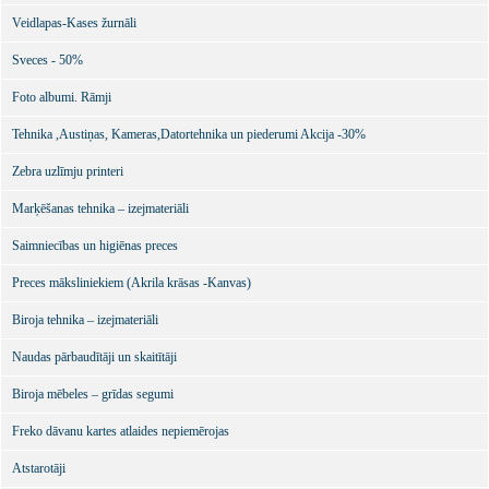
Veidlapas-Kases žurnāli
Sveces - 50%
Foto albumi. Rāmji
Tehnika ,Austiņas, Kameras,Datortehnika un piederumi Akcija -30%
Zebra uzlīmju printeri
Marķēšanas tehnika – izejmateriāli
Saimniecības un higiēnas preces
Preces māksliniekiem (Akrila krāsas -Kanvas)
Biroja tehnika – izejmateriāli
Naudas pārbaudītāji un skaitītāji
Biroja mēbeles – grīdas segumi
Freko dāvanu kartes atlaides nepiemērojas
Atstarotāji