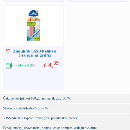
Zīmuļi 9kr.ASU Pelikan
triangular griffix
39
4,
€
Ir noliktavā (99)
Čeku lentes (pērkot 100.gb. un vairāk gb.: -30 %)
Skolas somas Atlaides līdz -55%
VISS SKOLAI -preču izlase (260 populārākās preces)
Penāļi, maciņi, apavu maisi, somas, jostas somiņas, atslēgu piekariņi