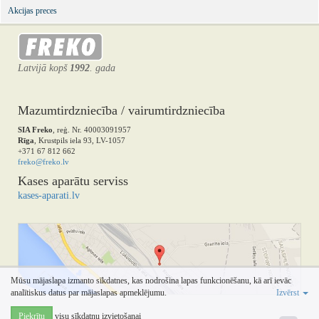
Akcijas preces
Latvijā kopš
1992
. gada
Mazumtirdzniecība / vairumtirdzniecība
SIA Freko
, reģ. Nr. 40003091957
Rīga
, Krustpils iela 93, LV-1057
+371 67 812 662
freko@freko.lv
Kases aparātu serviss
kases-aparati.lv
Mūsu mājaslapa izmanto sīkdatnes, kas nodrošina lapas funkcionēšanu, kā arī ievāc
analītiskus datus par mājaslapas apmeklējumu.
Izvērst
Piekrītu
visu sīkdatņu izvietošanai