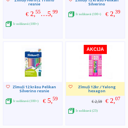
Zīmuļi Herlitz Trilino
Zīmuļi 12 krāsu Pelikan
resnie
Silverino
55
99
39
2,
…5,
2,
€
€
Ir noliktavā (100+)
Ir noliktavā (100+)
AKCIJA
Zīmuļi 12 krāsu Pelikan
Zīmuļi 12kr./ Yalong
Silverino resnie
hexagon
59
07
5,
2,
€
€
Ir noliktavā (100+)
€ 2,59
Ir noliktavā (23)