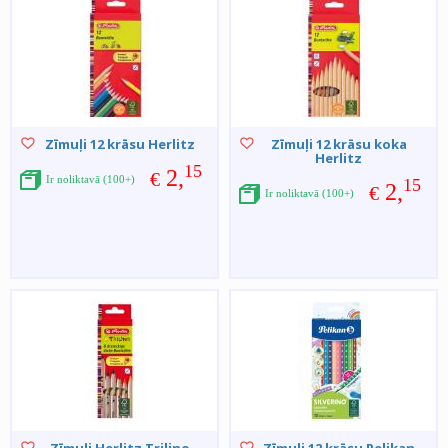
Zīmuļi 12 krāsu Herlitz
Zīmuļi 12 krāsu koka
Herlitz
15
2,
€
Ir noliktavā (100+)
15
2,
€
Ir noliktavā (100+)