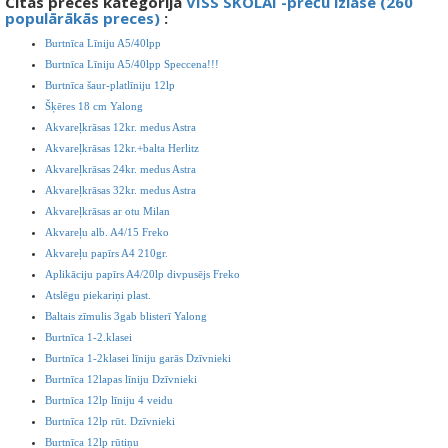
Citas preces kategorijā
VISS SKOLAI -preču izlase (260
populārākās preces)
:
Burtnīca Līniju A5/40lpp
Burtnīca Līniju A5/40lpp Speccena!!!
Burtnīca šaur-platlīniju 12lp
Šķēres 18 cm Yalong
Akvareļkrāsas 12kr. medus Astra
Akvareļkrāsas 12kr.+balta Herlitz
Akvareļkrāsas 24kr. medus Astra
Akvareļkrāsas 32kr. medus Astra
Akvareļkrāsas ar otu Milan
Akvareļu alb. A4/15 Freko
Akvareļu papīrs A4 210gr.
Aplikāciju papīrs A4/20lp divpusējs Freko
Atslēgu piekariņi plast.
Baltais zīmulis 3gab blisterī Yalong
Burtnīca 1-2.klasei
Burtnīca 1-2klasei līniju garās Dzīvnieki
Burtnīca 12lapas līniju Dzīvnieki
Burtnīca 12lp līniju 4 veidu
Burtnīca 12lp rūt. Dzīvnieki
Burtnīca 12lp rūtiņu