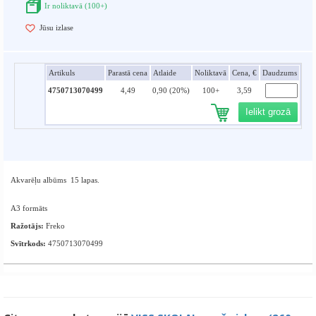
Ir noliktavā (100+)
Jūsu izlase
Artikuls
Parastā cena
Atlaide
Noliktavā
Cena, €
Daudzums
4750713070499
4,49
0,90 (20%)
100+
3,59
Ielikt grozā
Akvarēļu albūms 15 lapas.
A3 formāts
Ražotājs:
Freko
Svītrkods:
4750713070499