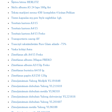
Šķēres bērnu HERLITZ
Skiču albums A5 24 laps 160g Art
Teksta marķieri neona 438/ komplekts 4 krāsas Pelikan
Tintes kapsulas my.pen Style nightblue 1gb.
Tonētais kartons A3/15
Tonētais kartons A4/15
Tonētais kartons A4/15 Freko
Transportieris caursp AV
Trauciņš rakstāmlietām Pure Glam atlaide -75%
Vaska krītiņi Astra
Zīmēšanas alb.A4/15 Freko
Zīmēšanas albums 30lapas FREKO
Zīmēšanas albums A3/15lp Freko
Zīmēšanas burtnīca A4/10 lp.
Zīmēšanas papīrs A3/250 120g
Zīmuļaināmais Yalong Mošķīši YL191648
Zīmuļaināmais dubultais Yalong YL211610
Zīmuļaināmais dubultais metāla YL96310
Zīmuļaināmais dubultais Yalong dzīvnieciņi YL221616
Zīmuļaināmais dubultais Yalong YL201607
Zīmuļaināmais metāla Yalong YL96188