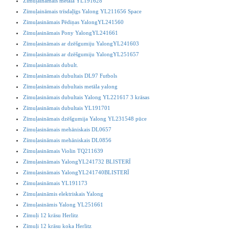
Zīmuļaināmais metāla YL191628
Zīmuļaināmais trīsdaļīgs Yalong YL211656 Space
Zīmuļasināmais Pēdiņas YalongYL241560
Zīmuļasināmais Pony YalongYL241661
Zīmuļasināmais ar dzēšgumiju YalongYL241603
Zīmuļasināmais ar dzēšgumiju YalongYL251657
Zīmuļasināmais dubult.
Zīmuļasināmais dubultais DL97 Futbols
Zīmuļasināmais dubultais metāla yalong
Zīmuļasināmais dubultais Yalong YL221617 3 krāsas
Zīmuļasināmais dubultais YL191701
Zīmuļasināmais dzēšgumija Yalong YL231548 pūce
Zīmuļasināmais mehāniskais DL0657
Zīmuļasināmais mehāniskais DL0856
Zīmuļasināmais Violin TQ211639
Zīmuļasināmais YalongYL241732 BLISTERĪ
Zīmuļasināmais YalongYL241740BLISTERĪ
Zīmuļasināmais YL191173
Zīmuļasināmis elektriskais Yalong
Zīmuļasināmis Yalong YL251661
Zīmuļi 12 krāsu Herlitz
Zīmuļi 12 krāsu koka Herlitz