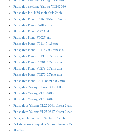
Pildspalva dzēšamā Yalong Y232748
Pildspalva dzēšamā Yalong YL242640
Pildspalva lod. K86 melns/zils 2gab.
Pildspalva Piano PB165/165C 0.7mm zila
Pildspalva Piano PS-007 zila
Pildspalva Piano PT011 zila
Pildspalva Piano PT027 zila
Pildspalva Piano PT1147 1,0mm
Pildspalva Piano PT1157 0.7mm zila
Pildspalva Piano PT199 0.7mm zila
Pildspalva Piano PT261 0.7mm zila
Pildspalva Piano PT279 0.7mm zila
Pildspalva Piano PT279 0.7mm zila
Pildspalva Piano PZ-1166 zila 0.7mm
Pildspalva Yalong 6 krāsu YL25003
Pildspalva Yalong YL232686
Pildspalva Yalong YL232687
Pildspalvas Yalong YL252641 bliserī 2 gab
Pildspalvas Yalong YL252647 bliserī 2 gab
Pildspava koka lineāls Avatar 0.7 melna
Pirkstiņkrāsu komplekts Milan 6 krāsu x25ml
Plastika