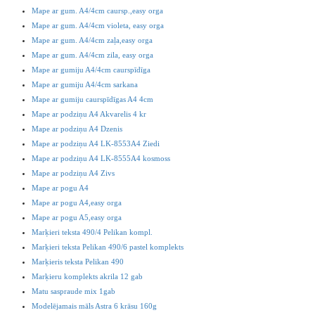
Mape ar gum. A4/4cm caursp.,easy orga
Mape ar gum. A4/4cm violeta, easy orga
Mape ar gum. A4/4cm zaļa,easy orga
Mape ar gum. A4/4cm zila, easy orga
Mape ar gumiju A4/4cm caurspīdīga
Mape ar gumiju A4/4cm sarkana
Mape ar gumiju caurspīdīgas A4 4cm
Mape ar podziņu A4 Akvarelis 4 kr
Mape ar podziņu A4 Dzenis
Mape ar podziņu A4 LK-8553A4 Ziedi
Mape ar podziņu A4 LK-8555A4 kosmoss
Mape ar podziņu A4 Zivs
Mape ar pogu A4
Mape ar pogu A4,easy orga
Mape ar pogu A5,easy orga
Marķieri teksta 490/4 Pelikan kompl.
Marķieri teksta Pelikan 490/6 pastel komplekts
Marķieris teksta Pelikan 490
Marķieru komplekts akrila 12 gab
Matu saspraude mix 1gab
Modelējamais māls Astra 6 krāsu 160g