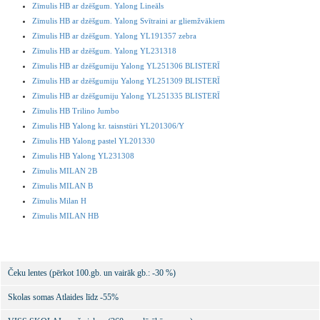
Zīmulis HB ar dzēšgum. Yalong Lineāls
Zīmulis HB ar dzēšgum. Yalong Svītraini ar gliemžvākiem
Zīmulis HB ar dzēšgum. Yalong YL191357 zebra
Zīmulis HB ar dzēšgum. Yalong YL231318
Zīmulis HB ar dzēšgumiju Yalong YL251306 BLISTERĪ
Zīmulis HB ar dzēšgumiju Yalong YL251309 BLISTERĪ
Zīmulis HB ar dzēšgumiju Yalong YL251335 BLISTERĪ
Zīmulis HB Trilino Jumbo
Zimulis HB Yalong kr. taisnstūri YL201306/Y
Zīmulis HB Yalong pastel YL201330
Zimulis HB Yalong YL231308
Zīmulis MILAN 2B
Zīmulis MILAN B
Zīmulis Milan H
Zīmulis MILAN HB
Čeku lentes (pērkot 100.gb. un vairāk gb.: -30 %)
Skolas somas Atlaides līdz -55%