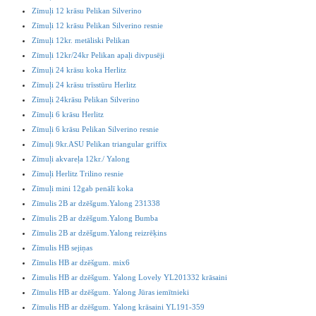
Zīmuļi 12 krāsu Pelikan Silverino
Zīmuļi 12 krāsu Pelikan Silverino resnie
Zīmuļi 12kr. metāliski Pelikan
Zīmuļi 12kr/24kr Pelikan apaļi divpusēji
Zīmuļi 24 krāsu koka Herlitz
Zīmuļi 24 krāsu trīsstūru Herlitz
Zīmuļi 24krāsu Pelikan Silverino
Zīmuļi 6 krāsu Herlitz
Zīmuļi 6 krāsu Pelikan Silverino resnie
Zīmuļi 9kr.ASU Pelikan triangular griffix
Zīmuļi akvareļa 12kr./ Yalong
Zīmuļi Herlitz Trilino resnie
Zīmuļi mini 12gab penālī koka
Zīmulis 2B ar dzēšgum.Yalong 231338
Zīmulis 2B ar dzēšgum.Yalong Bumba
Zīmulis 2B ar dzēšgum.Yalong reizrēķins
Zīmulis HB sejiņas
Zīmulis HB ar dzēšgum. mix6
Zimulis HB ar dzēšgum. Yalong Lovely YL201332 krāsaini
Zīmulis HB ar dzēšgum. Yalong Jūras iemītnieki
Zīmulis HB ar dzēšgum. Yalong krāsaini YL191-359