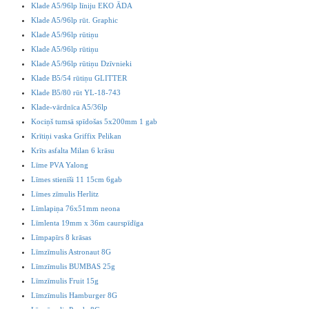
Klade A5/96lp līniju EKO ĀDA
Klade A5/96lp rūt. Graphic
Klade A5/96lp rūtiņu
Klade A5/96lp rūtiņu
Klade A5/96lp rūtiņu Dzīvnieki
Klade B5/54 rūtiņu GLITTER
Klade B5/80 rūt YL-18-743
Klade-vārdnīca A5/36lp
Kociņš tumsā spīdošas 5x200mm 1 gab
Krītiņi vaska Griffix Pelikan
Krīts asfalta Milan 6 krāsu
Līme PVA Yalong
Līmes stienīši 11 15cm 6gab
Līmes zīmulis Herlitz
Līmlapiņa 76x51mm neona
Līmlenta 19mm x 36m caurspīdīga
Līmpapīrs 8 krāsas
Līmzīmulis Astronaut 8G
Līmzīmulis BUMBAS 25g
Līmzīmulis Fruit 15g
Līmzīmulis Hamburger 8G