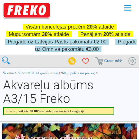
Pārslē
navigā
Visām kancelejas precēm
20%
atlaide
Mugursomām
30%
atlaide
Penāļiem
20%
atlaide
Piegāde uz Latvijas Pasts pakomātu €2,00
Piegāde
uz Omniva pakomātu €3,00
Grozs:
tukšs
Sākums
>
VISS SKOLAI -preču izlase (260 populārākās preces)
>
Akvareļu albūms
A3/15 Freko
Jums ir piešķirta
20.00%
atlaide precēm šajā kategorijā.