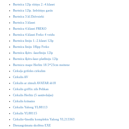
Burtnīca 12lp rūtiņu 2.-4.klasei
Burtnīca 12lp. lielrūtiņu garās
Burtnīca 3.kl.Dzīvnieki
Burtnīca 3.klasei
Burtnīca 4.klasei FREKO
Burtnīca 4.klasei Freko 4 veidu
Burtnīca līniju 1.-2.klasei 12lp
Burtnīca līniju 18lpp Freko
Burtnīca šķērs -šaurlīniju 12lp
Burtnīca šķērs-šaur-platlīniju 12lp
Burtnicu mape Herlitz 18.5*23cm meitene
Cirkuļa grifeles cirkulim
Cirkulis AV
Cirkulis ar zīmuli AVATAR sb18
Cirkulis griffix zils Pelikan
Cirkulis Herlitz (5 sastāvdaļas)
Cirkulis krāsains
Cirkulis Yalong YL88113
Cirkulis YL88115
Cirkulis+lineālu komplekts Yalong YL213363
Dienasgrāmata skolēnu EXE