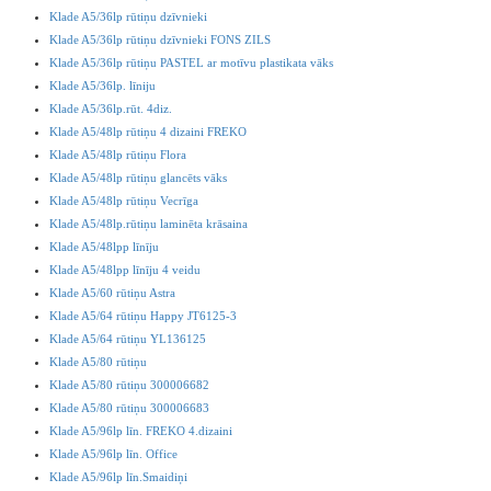
Klade A5/36lp rūtiņu dzīvnieki
Klade A5/36lp rūtiņu dzīvnieki FONS ZILS
Klade A5/36lp rūtiņu PASTEL ar motīvu plastikata vāks
Klade A5/36lp. līniju
Klade A5/36lp.rūt. 4diz.
Klade A5/48lp rūtiņu 4 dizaini FREKO
Klade A5/48lp rūtiņu Flora
Klade A5/48lp rūtiņu glancēts vāks
Klade A5/48lp rūtiņu Vecrīga
Klade A5/48lp.rūtiņu laminēta krāsaina
Klade A5/48lpp līnīju
Klade A5/48lpp līnīju 4 veidu
Klade A5/60 rūtiņu Astra
Klade A5/64 rūtiņu Happy JT6125-3
Klade A5/64 rūtiņu YL136125
Klade A5/80 rūtiņu
Klade A5/80 rūtiņu 300006682
Klade A5/80 rūtiņu 300006683
Klade A5/96lp līn. FREKO 4.dizaini
Klade A5/96lp līn. Office
Klade A5/96lp līn.Smaidiņi