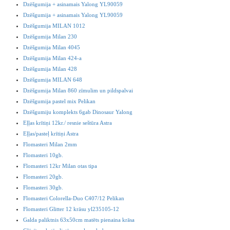
Dzēšgumija + asinamais Yalong YL90059
Dzēšgumija + asinamais Yalong YL90059
Dzēšgumija MILAN 1012
Dzēšgumija Milan 230
Dzēšgumija Milan 4045
Dzēšgumija Milan 424-a
Dzēšgumija Milan 428
Dzēšgumija MILAN 648
Dzēšgumija Milan 860 zīmulim un pildspalvai
Dzēšgumija pastel mix Pelikan
Dzēšgumiju komplekts 6gab Dinosaur Yalong
Eļļas krītiņi 12kr./ resnie seštūra Astra
Eļļas/pasteļ krītiņi Astra
Flomasteri Milan 2mm
Flomasteri 10gb.
Flomasteri 12kr Milan otas tipa
Flomasteri 20gb.
Flomasteri 30gb.
Flomasteri Colorella-Duo C407/12 Pelikan
Flomasteri Glitter 12 krāsu yl235105-12
Galda paliktnis 63x50cm matēts pienaina krāsa