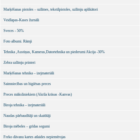
Marķēšanas pistoles – uzlīmes, tekstilpistoles, uzlīmju aplikātori
Veidlapas-Kases žurnāli
Sveces - 50%
Foto albumi. Rāmji
Tehnika ,Austiņas, Kameras,Datortehnika un piederumi Akcija -30%
Zebra uzlīmju printeri
Marķēšanas tehnika – izejmateriāli
Saimniecības un higiēnas preces
Preces māksliniekiem (Akrila krāsas -Kanvas)
Biroja tehnika – izejmateriāli
Naudas pārbaudītāji un skaitītāji
Biroja mēbeles – grīdas segumi
Freko dāvanu kartes atlaides nepiemērojas