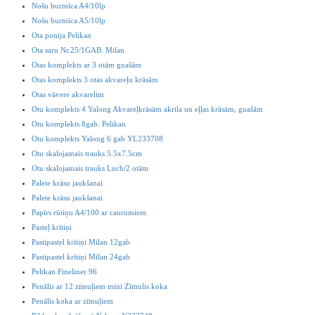
Nošu burtnīca A4/10lp
Nošu burtnīca A5/10lp
Ota ponija Pelikan
Ota saru Nr.25/1GAB. Milan
Otas komplekts ar 3 otām guašām
Otas komplekts 3 otas akvareļu krāsām
Otas vāvere akvarelim
Otu komplekts 4 Yalong Akvareļkrāsām akrila un eļļas krāsām, guašām
Otu komplekts 8gab. Pelikan
Otu komplekts Yalong 6 gab YL233708
Otu skalojamais trauks 5.5x7.5cm
Otu skalojamais trauks Luch/2 otām
Palete krāsu jaukšanai
Palete krāsu jaukšanai
Papīrs rūtiņu A4/100 ar caurumiem
Pasteļ krītiņi
Pastipastel krītiņi Milan 12gab
Pastipastel krītiņi Milan 24gab
Pelikan Fineliner 96
Penālis ar 12 zīmuļiem mini Zīmulis koka
Penālis koka ar zīmuļiem