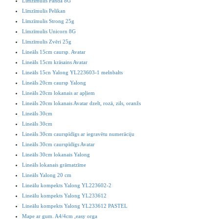
Līmzīmulis Panda 8G
Līmzīmulis Pelikan
Līmzīmulis Strong 25g
Līmzīmulis Unicorn 8G
Līmzīmulis Zvēri 25g
Lineāls 15cm caursp. Avatar
Lineāls 15cm krāsains Avatar
Lineāls 15cn Yalong YL223603-1 melnbalts
Lineāls 20cm caursp Yalong
Lineāls 20cm lokanais ar apļiem
Lineāls 20cm lokanais Avatar dzelt, rozā, zils, oranžs
Lineāls 30cm
Lineāls 30cm
Lineāls 30cm caurspīdīgs ar iegravētu numerāciju
Lineāls 30cm caurspīdīgs Avatar
Lineāls 30cm lokanais Yalong
Lineāls lokanais grāmatzīme
Lineāls Yalong 20 cm
Lineālu kompekts Yalong YL223602-2
Lineālu kompekts Yalong YL233612
Lineālu kompekts Yalong YL233612 PASTEL
Mape ar gum. A4/4cm ,easy orga