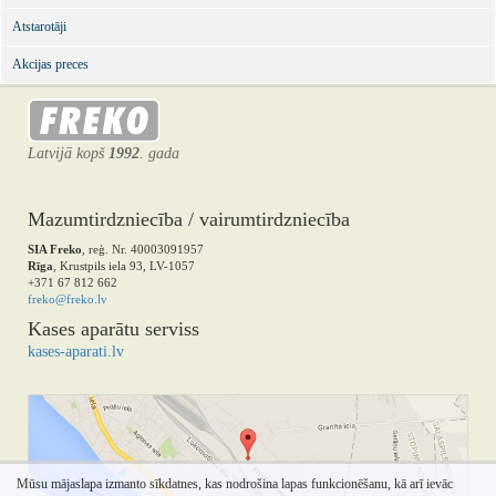
Atstarotāji
Akcijas preces
Latvijā kopš
1992
. gada
Mazumtirdzniecība / vairumtirdzniecība
SIA Freko
, reģ. Nr. 40003091957
Rīga
, Krustpils iela 93, LV-1057
+371 67 812 662
freko@freko.lv
Kases aparātu serviss
kases-aparati.lv
Mūsu mājaslapa izmanto sīkdatnes, kas nodrošina lapas funkcionēšanu, kā arī ievāc