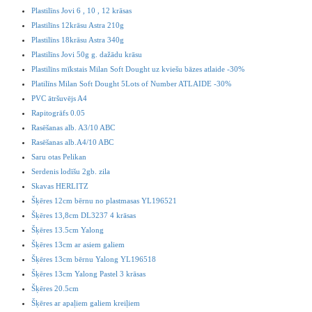
Plastilīns Jovi 6 , 10 , 12 krāsas
Plastilīns 12krāsu Astra 210g
Plastilīns 18krāsu Astra 340g
Plastilīns Jovi 50g g. dažādu krāsu
Plastilīns mīkstais Milan Soft Dought uz kviešu bāzes atlaide -30%
Platilīns Milan Soft Dought 5Lots of Number ATLAIDE -30%
PVC ātršuvējs A4
Rapitogrāfs 0.05
Rasēšanas alb. A3/10 ABC
Rasēšanas alb.A4/10 ABC
Saru otas Pelikan
Serdenis lodīšu 2gb. zila
Skavas HERLITZ
Šķēres 12cm bērnu no plastmasas YL196521
Šķēres 13,8cm DL3237 4 krāsas
Šķēres 13.5cm Yalong
Šķēres 13cm ar asiem galiem
Šķēres 13cm bērnu Yalong YL196518
Šķēres 13cm Yalong Pastel 3 krāsas
Šķēres 20.5cm
Šķēres ar apaļiem galiem kreiļiem