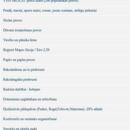
VISS SKOLAI -preču izlase (260 populārākās preces)
Penāļi, maciņi, apavu maisi, somas, jostas somiņas, atslēgu piekariņi
Skolas preces
Dāvanu iesaiņošanas preces
Viesību un piknika lietas
Reģistri Mapes Akcija ! Eiro 2,59
Papīrs un papīra preces
Rakstāmlietas un to piederumi
Rakstāmgalda piederumi
Radošai darbībai - hobijam
Dokumentu uzglabāšana un arhivēšana
Ekskluzīvās pildspalvas (Parker, Regal,Fuliwen,Waterman) -20% atlaide
Konferenču un semināru organizēšanai
Sieviešu un vīriešu maki