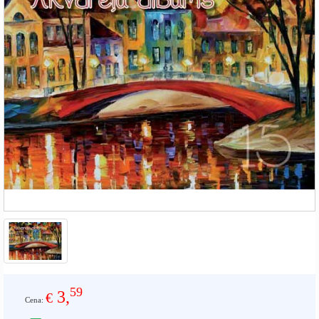
59
3,
€
Cena: