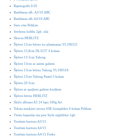
Rapitogrāfs 0.05
Rasēšanas alb. A3/10 ABC
Rasēšanas alb.A4/10 ABC
Saru otas Pelikan
Serdenis lodīšu 2gb. zila
Skavas HERLITZ
Šķēres 12cm bērnu no plastmasas YL196521
Šķēres 13,8cm DL3237 4 krāsas
Šķēres 13.5cm Yalong
Šķēres 13cm ar asiem galiem
Šķēres 13cm bērnu Yalong YL196518
Šķēres 13cm Yalong Pastel 3 krāsas
Šķēres 20.5cm
Šķēres ar apaļiem galiem kreiļiem
Šķēres bērnu HERLITZ
Skiču albums A5 24 laps 160g Art
Teksta marķieri neona 438/ komplekts 4 krāsas Pelikan
Tintes kapsulas my.pen Style nightblue 1gb.
Tonētais kartons A3/15
Tonētais kartons A4/15
Tonētais kartons A4/15 Freko