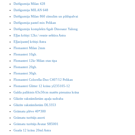
Dzēšgumija Milan 428
Dzēšgumija MILAN 648
Dzēšgumija Milan 860 zīmulim un pildspalvai
Dzēšgumija pastel mix Pelikan
Dzēšgumiju komplekts 6gab Dinosaur Yalong
Eļļas krītiņi 12kr./ resnie seštūra Astra
Eļļas/pasteļ krītiņi Astra
Flomasteri Milan 2mm
Flomasteri 10gb.
Flomasteri 12kr Milan otas tipa
Flomasteri 20gb.
Flomasteri 30gb.
Flomasteri Colorella-Duo C407/12 Pelikan
Flomasteri Glitter 12 krāsu yl235105-12
Galda paliktnis 63x50cm matēts pienaina krāsa
Glāzīte rakstāmlietām apaļa sudraba
Glāzīte rakstāmlietām DL3353
Grāmatu plēve 40*300
Grāmatu turētājs asorti
Grāmatu turētājs Avatar SH5001
Guaša 12 krāsu 20ml Astra