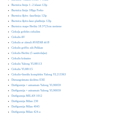
Burtnīca līniju 1.-2.klasei 12lp
Burtnīca līniju 18lpp Freko
Burtnīca šķērs -šaurlīniju 12lp
Burtnīca šķērs-šaur-platlīniju 12lp
Burtnicu mape Herlitz 18.5*23cm meitene
Cirkuļa grifeles cirkulim
Cirkulis AV
Cirkulis ar zīmuli AVATAR sb18
Cirkulis griffix zils Pelikan
Cirkulis Herlitz (5 sastāvdaļas)
Cirkulis krāsains
Cirkulis Yalong YL88113
Cirkulis YL88115
Cirkulis+lineālu komplekts Yalong YL213363
Dienasgrāmata skolēnu EXE
Dzēšgumija + asinamais Yalong YL90059
Dzēšgumija + asinamais Yalong YL90059
Dzēšgumija MILAN 1012
Dzēšgumija Milan 230
Dzēšgumija Milan 4045
Dzēšgumija Milan 424-a