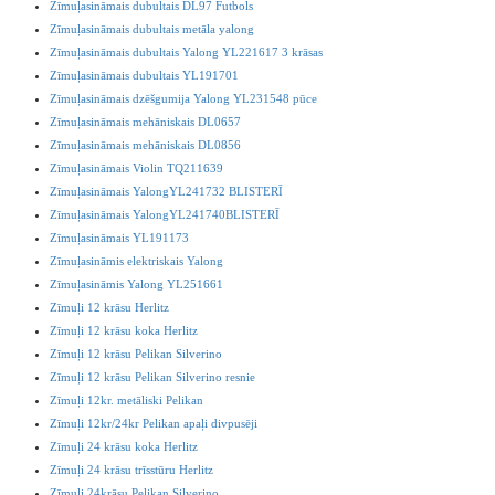
Zīmuļasināmais dubultais DL97 Futbols
Zīmuļasināmais dubultais metāla yalong
Zīmuļasināmais dubultais Yalong YL221617 3 krāsas
Zīmuļasināmais dubultais YL191701
Zīmuļasināmais dzēšgumija Yalong YL231548 pūce
Zīmuļasināmais mehāniskais DL0657
Zīmuļasināmais mehāniskais DL0856
Zīmuļasināmais Violin TQ211639
Zīmuļasināmais YalongYL241732 BLISTERĪ
Zīmuļasināmais YalongYL241740BLISTERĪ
Zīmuļasināmais YL191173
Zīmuļasināmis elektriskais Yalong
Zīmuļasināmis Yalong YL251661
Zīmuļi 12 krāsu Herlitz
Zīmuļi 12 krāsu koka Herlitz
Zīmuļi 12 krāsu Pelikan Silverino
Zīmuļi 12 krāsu Pelikan Silverino resnie
Zīmuļi 12kr. metāliski Pelikan
Zīmuļi 12kr/24kr Pelikan apaļi divpusēji
Zīmuļi 24 krāsu koka Herlitz
Zīmuļi 24 krāsu trīsstūru Herlitz
Zīmuļi 24krāsu Pelikan Silverino