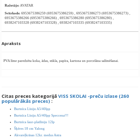
Ražotājs:
AVATAR
Svītrkods:
6953675386259 (6953675386259) , 6953675386273 (6953675386273) ,
6953675386266 (6953675386266) , 6953675386280 (6953675386280) ,
6938247103328 (6938247103328) , 6938247103335 (6938247103335)
Apraksts
PVA līme paredzēta koka, ādas, stikla, papīra, kartona un porcelāna salīmēšanai.
Citas preces kategorijā
VISS SKOLAI -preču izlase (260
populārākās preces)
:
Burtnīca Līniju A5/40lpp
Burtnīca Līniju A5/40lpp Speccena!!!
Burtnīca šaur-platlīniju 12lp
Šķēres 18 cm Yalong
Akvareļkrāsas 12kr. medus Astra