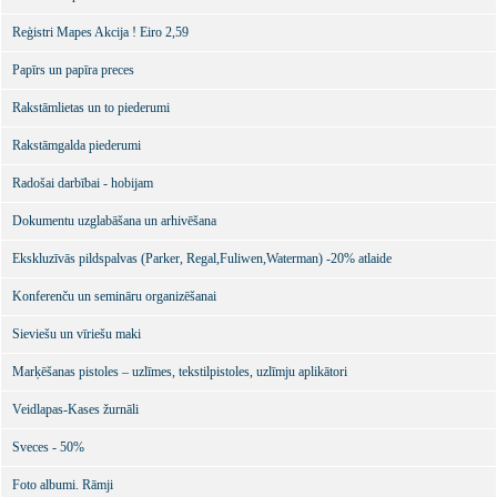
Reģistri Mapes Akcija ! Eiro 2,59
Papīrs un papīra preces
Rakstāmlietas un to piederumi
Rakstāmgalda piederumi
Radošai darbībai - hobijam
Dokumentu uzglabāšana un arhivēšana
Ekskluzīvās pildspalvas (Parker, Regal,Fuliwen,Waterman) -20% atlaide
Konferenču un semināru organizēšanai
Sieviešu un vīriešu maki
Marķēšanas pistoles – uzlīmes, tekstilpistoles, uzlīmju aplikātori
Veidlapas-Kases žurnāli
Sveces - 50%
Foto albumi. Rāmji