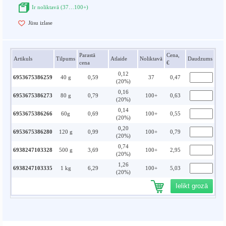
Ir noliktavā (37…100+)
Jūsu izlase
Parastā
Cena,
Artikuls
Tilpums
Atlaide
Noliktavā
Daudzums
cena
€
0,12
6953675386259
40 g
0,59
37
0,47
(20%)
0,16
6953675386273
80 g
0,79
100+
0,63
(20%)
0,14
6953675386266
60g
0,69
100+
0,55
(20%)
0,20
6953675386280
120 g
0,99
100+
0,79
(20%)
0,74
6938247103328
500 g
3,69
100+
2,95
(20%)
1,26
6938247103335
1 kg
6,29
100+
5,03
(20%)
Ielikt grozā