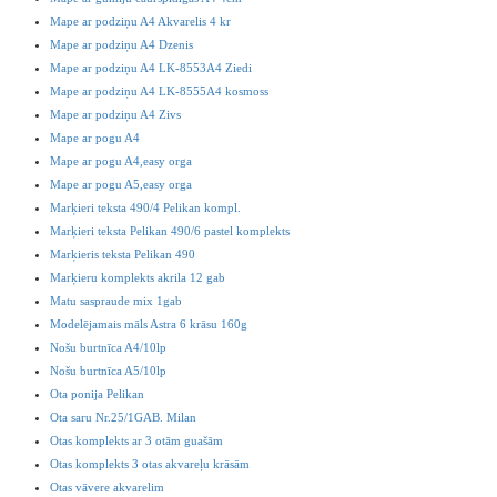
Mape ar podziņu A4 Akvarelis 4 kr
Mape ar podziņu A4 Dzenis
Mape ar podziņu A4 LK-8553A4 Ziedi
Mape ar podziņu A4 LK-8555A4 kosmoss
Mape ar podziņu A4 Zivs
Mape ar pogu A4
Mape ar pogu A4,easy orga
Mape ar pogu A5,easy orga
Marķieri teksta 490/4 Pelikan kompl.
Marķieri teksta Pelikan 490/6 pastel komplekts
Marķieris teksta Pelikan 490
Marķieru komplekts akrila 12 gab
Matu saspraude mix 1gab
Modelējamais māls Astra 6 krāsu 160g
Nošu burtnīca A4/10lp
Nošu burtnīca A5/10lp
Ota ponija Pelikan
Ota saru Nr.25/1GAB. Milan
Otas komplekts ar 3 otām guašām
Otas komplekts 3 otas akvareļu krāsām
Otas vāvere akvarelim