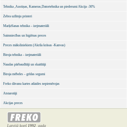
Tehnika ,Austiņas, Kameras,Datortehnika un piederumi Akcija -30%
Zebra uzlīmju printeri
Marķēšanas tehnika – izejmateriāli
Saimniecības un higiēnas preces
Preces māksliniekiem (Akrila krāsas -Kanvas)
Biroja tehnika – izejmateriāli
Naudas pārbaudītāji un skaitītāji
Biroja mēbeles – grīdas segumi
Freko dāvanu kartes atlaides nepiemērojas
Atstarotāji
Akcijas preces
Latvijā kopš
1992
. gada