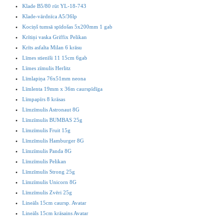
Klade B5/80 rūt YL-18-743
Klade-vārdnīca A5/36lp
Kociņš tumsā spīdošas 5x200mm 1 gab
Krītiņi vaska Griffix Pelikan
Krīts asfalta Milan 6 krāsu
Līmes stienīši 11 15cm 6gab
Līmes zīmulis Herlitz
Līmlapiņa 76x51mm neona
Līmlenta 19mm x 36m caurspīdīga
Līmpapīrs 8 krāsas
Līmzīmulis Astronaut 8G
Līmzīmulis BUMBAS 25g
Līmzīmulis Fruit 15g
Līmzīmulis Hamburger 8G
Līmzīmulis Panda 8G
Līmzīmulis Pelikan
Līmzīmulis Strong 25g
Līmzīmulis Unicorn 8G
Līmzīmulis Zvēri 25g
Lineāls 15cm caursp. Avatar
Lineāls 15cm krāsains Avatar