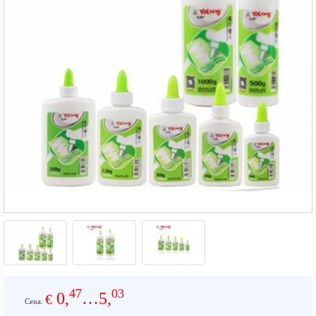
47
03
0,
…5,
€
Cena: