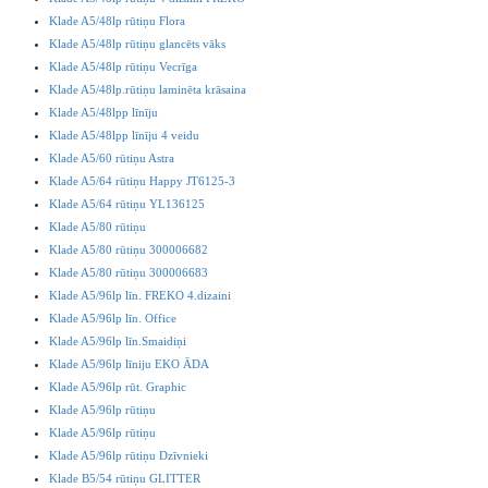
Klade A5/48lp rūtiņu Flora
Klade A5/48lp rūtiņu glancēts vāks
Klade A5/48lp rūtiņu Vecrīga
Klade A5/48lp.rūtiņu laminēta krāsaina
Klade A5/48lpp līnīju
Klade A5/48lpp līnīju 4 veidu
Klade A5/60 rūtiņu Astra
Klade A5/64 rūtiņu Happy JT6125-3
Klade A5/64 rūtiņu YL136125
Klade A5/80 rūtiņu
Klade A5/80 rūtiņu 300006682
Klade A5/80 rūtiņu 300006683
Klade A5/96lp līn. FREKO 4.dizaini
Klade A5/96lp līn. Office
Klade A5/96lp līn.Smaidiņi
Klade A5/96lp līniju EKO ĀDA
Klade A5/96lp rūt. Graphic
Klade A5/96lp rūtiņu
Klade A5/96lp rūtiņu
Klade A5/96lp rūtiņu Dzīvnieki
Klade B5/54 rūtiņu GLITTER