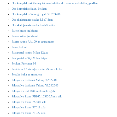
Otu komplekts 4 Yalong Akvareļkrāsām akrila un eļļas krāsām, guašām
Otu komplekts 8gab. Pelikan
Otu komplekts Yalong 6 gab YL233708
Otu skalojamais trauks 5.5x7.5cm
Otu skalojamais trauks Luch/2 otām
Palete krāsu jaukšanai
Palete krāsu jaukšanai
Papīrs rūtiņu A4/100 ar caurumiem
Pasteļ krītiņi
Pastipastel krītiņi Milan 12gab
Pastipastel krītiņi Milan 24gab
Pelikan Fineliner 96
Penālis ar 12 zīmuļiem mini Zīmulis koka
Penālis koka ar zīmuļiem
Pildspalva dzēšamā Yalong Y232748
Pildspalva dzēšamā Yalong YL242640
Pildspalva lod. K86 melns/zils 2gab.
Pildspalva Piano PB165/165C 0.7mm zila
Pildspalva Piano PS-007 zila
Pildspalva Piano PT011 zila
Pildspalva Piano PT027 zila