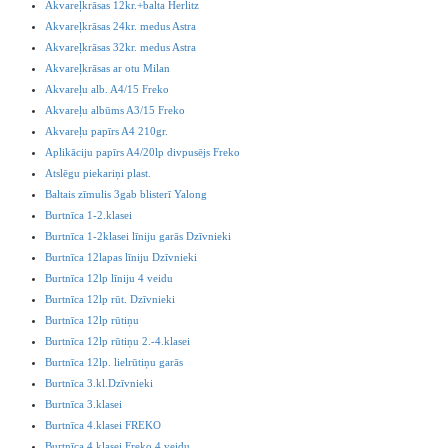
Akvareļkrāsas 12kr.+balta Herlitz
Akvareļkrāsas 24kr. medus Astra
Akvareļkrāsas 32kr. medus Astra
Akvareļkrāsas ar otu Milan
Akvareļu alb. A4/15 Freko
Akvareļu albūms A3/15 Freko
Akvareļu papīrs A4 210gr.
Aplikāciju papīrs A4/20lp divpusējs Freko
Atslēgu piekariņi plast.
Baltais zīmulis 3gab blisterī Yalong
Burtnīca 1-2.klasei
Burtnīca 1-2klasei līniju garās Dzīvnieki
Burtnīca 12lapas līniju Dzīvnieki
Burtnīca 12lp līniju 4 veidu
Burtnīca 12lp rūt. Dzīvnieki
Burtnīca 12lp rūtiņu
Burtnīca 12lp rūtiņu 2.-4.klasei
Burtnīca 12lp. lielrūtiņu garās
Burtnīca 3.kl.Dzīvnieki
Burtnīca 3.klasei
Burtnīca 4.klasei FREKO
Burtnīca 4.klasei Freko 4 veidu