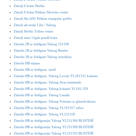
Zīmuļi 6 krāsu Herlitz
Zīmuļi 6 krāsu Pelikan Silverino resnie
Zīmuļi 9kr.ASU Pelikan triangular griffix
Zīmuļi akvareļa 12kr./ Yalong
Zīmuļi Herlitz Trilino resnie
Zīmuļi mini 12gab penālī koka
Zīmulis 2B ar dzēšgum.Yalong 231338
Zīmulis 2B ar dzēšgum.Yalong Bumba
Zīmulis 2B ar dzēšgum.Yalong reizrēķins
Zīmulis HB sejiņas
Zīmulis HB ar dzēšgum. mix6
Zimulis HB ar dzēšgum. Yalong Lovely YL201332 krāsaini
Zīmulis HB ar dzēšgum. Yalong Jūras iemītnieki
Zīmulis HB ar dzēšgum. Yalong krāsaini YL191-359
Zīmulis HB ar dzēšgum. Yalong Lineāls
Zīmulis HB ar dzēšgum. Yalong Svītraini ar gliemžvākiem
Zīmulis HB ar dzēšgum. Yalong YL191357 zebra
Zīmulis HB ar dzēšgum. Yalong YL231318
Zīmulis HB ar dzēšgumiju Yalong YL251306 BLISTERĪ
Zīmulis HB ar dzēšgumiju Yalong YL251309 BLISTERĪ
Zīmulis HB ar dzēšgumiju Yalong YL251335 BLISTERĪ