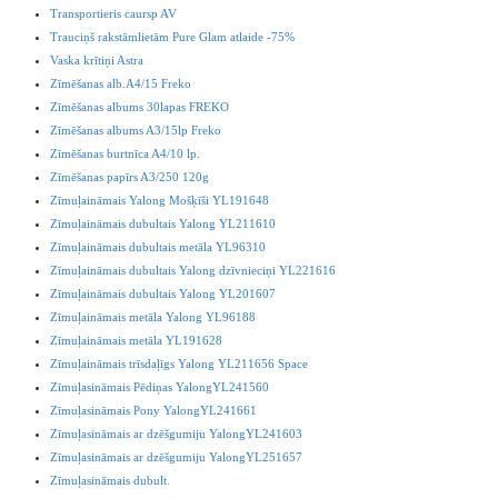
Transportieris caursp AV
Trauciņš rakstāmlietām Pure Glam atlaide -75%
Vaska krītiņi Astra
Zīmēšanas alb.A4/15 Freko
Zīmēšanas albums 30lapas FREKO
Zīmēšanas albums A3/15lp Freko
Zīmēšanas burtnīca A4/10 lp.
Zīmēšanas papīrs A3/250 120g
Zīmuļaināmais Yalong Mošķīši YL191648
Zīmuļaināmais dubultais Yalong YL211610
Zīmuļaināmais dubultais metāla YL96310
Zīmuļaināmais dubultais Yalong dzīvnieciņi YL221616
Zīmuļaināmais dubultais Yalong YL201607
Zīmuļaināmais metāla Yalong YL96188
Zīmuļaināmais metāla YL191628
Zīmuļaināmais trīsdaļīgs Yalong YL211656 Space
Zīmuļasināmais Pēdiņas YalongYL241560
Zīmuļasināmais Pony YalongYL241661
Zīmuļasināmais ar dzēšgumiju YalongYL241603
Zīmuļasināmais ar dzēšgumiju YalongYL251657
Zīmuļasināmais dubult.