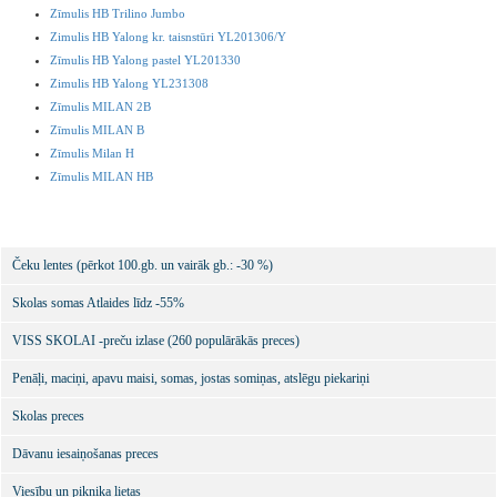
Zīmulis HB Trilino Jumbo
Zimulis HB Yalong kr. taisnstūri YL201306/Y
Zīmulis HB Yalong pastel YL201330
Zimulis HB Yalong YL231308
Zīmulis MILAN 2B
Zīmulis MILAN B
Zīmulis Milan H
Zīmulis MILAN HB
Čeku lentes (pērkot 100.gb. un vairāk gb.: -30 %)
Skolas somas Atlaides līdz -55%
VISS SKOLAI -preču izlase (260 populārākās preces)
Penāļi, maciņi, apavu maisi, somas, jostas somiņas, atslēgu piekariņi
Skolas preces
Dāvanu iesaiņošanas preces
Viesību un piknika lietas