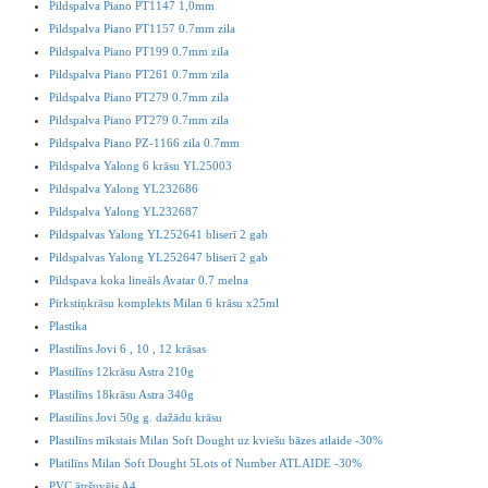
Pildspalva Piano PT1147 1,0mm
Pildspalva Piano PT1157 0.7mm zila
Pildspalva Piano PT199 0.7mm zila
Pildspalva Piano PT261 0.7mm zila
Pildspalva Piano PT279 0.7mm zila
Pildspalva Piano PT279 0.7mm zila
Pildspalva Piano PZ-1166 zila 0.7mm
Pildspalva Yalong 6 krāsu YL25003
Pildspalva Yalong YL232686
Pildspalva Yalong YL232687
Pildspalvas Yalong YL252641 bliserī 2 gab
Pildspalvas Yalong YL252647 bliserī 2 gab
Pildspava koka lineāls Avatar 0.7 melna
Pirkstiņkrāsu komplekts Milan 6 krāsu x25ml
Plastika
Plastilīns Jovi 6 , 10 , 12 krāsas
Plastilīns 12krāsu Astra 210g
Plastilīns 18krāsu Astra 340g
Plastilīns Jovi 50g g. dažādu krāsu
Plastilīns mīkstais Milan Soft Dought uz kviešu bāzes atlaide -30%
Platilīns Milan Soft Dought 5Lots of Number ATLAIDE -30%
PVC ātršuvējs A4