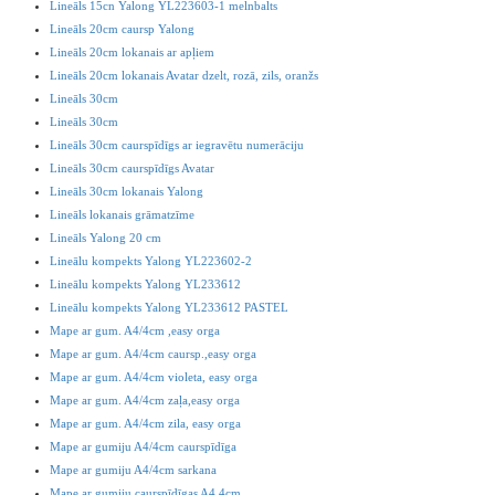
Lineāls 15cn Yalong YL223603-1 melnbalts
Lineāls 20cm caursp Yalong
Lineāls 20cm lokanais ar apļiem
Lineāls 20cm lokanais Avatar dzelt, rozā, zils, oranžs
Lineāls 30cm
Lineāls 30cm
Lineāls 30cm caurspīdīgs ar iegravētu numerāciju
Lineāls 30cm caurspīdīgs Avatar
Lineāls 30cm lokanais Yalong
Lineāls lokanais grāmatzīme
Lineāls Yalong 20 cm
Lineālu kompekts Yalong YL223602-2
Lineālu kompekts Yalong YL233612
Lineālu kompekts Yalong YL233612 PASTEL
Mape ar gum. A4/4cm ,easy orga
Mape ar gum. A4/4cm caursp.,easy orga
Mape ar gum. A4/4cm violeta, easy orga
Mape ar gum. A4/4cm zaļa,easy orga
Mape ar gum. A4/4cm zila, easy orga
Mape ar gumiju A4/4cm caurspīdīga
Mape ar gumiju A4/4cm sarkana
Mape ar gumiju caurspīdīgas A4 4cm