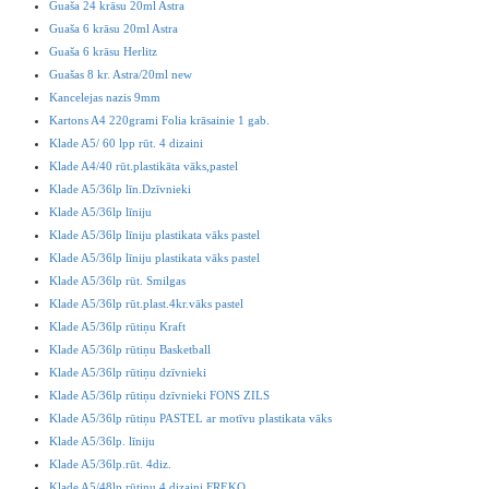
Guaša 24 krāsu 20ml Astra
Guaša 6 krāsu 20ml Astra
Guaša 6 krāsu Herlitz
Guašas 8 kr. Astra/20ml new
Kancelejas nazis 9mm
Kartons A4 220grami Folia krāsainie 1 gab.
Klade A5/ 60 lpp rūt. 4 dizaini
Klade A4/40 rūt.plastikāta vāks,pastel
Klade A5/36lp līn.Dzīvnieki
Klade A5/36lp līniju
Klade A5/36lp līniju plastikata vāks pastel
Klade A5/36lp līniju plastikata vāks pastel
Klade A5/36lp rūt. Smilgas
Klade A5/36lp rūt.plast.4kr.vāks pastel
Klade A5/36lp rūtiņu Kraft
Klade A5/36lp rūtiņu Basketball
Klade A5/36lp rūtiņu dzīvnieki
Klade A5/36lp rūtiņu dzīvnieki FONS ZILS
Klade A5/36lp rūtiņu PASTEL ar motīvu plastikata vāks
Klade A5/36lp. līniju
Klade A5/36lp.rūt. 4diz.
Klade A5/48lp rūtiņu 4 dizaini FREKO