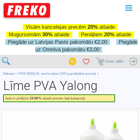
Pārslē
navigā
Visām kancelejas precēm
20%
atlaide
Mugursomām
30%
atlaide
Penāļiem
20%
atlaide
Piegāde uz Latvijas Pasts pakomātu €2,00
Piegāde
uz Omniva pakomātu €3,00
Grozs:
tukšs
Sākums
>
VISS SKOLAI -preču izlase (260 populārākās preces)
>
Līme PVA Yalong
Jums ir piešķirta
20.00%
atlaide precēm šajā kategorijā.