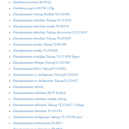
Zīmēšanas burtnīca A4/10 lp.
Zīmēšanas papīrs A3/250 120g
Zīmuļaināmais Yalong Mošķīši YL191648
Zīmuļaināmais dubultais Yalong YL211610
Zīmuļaināmais dubultais metāla YL96310
Zīmuļaināmais dubultais Yalong dzīvnieciņi YL221616
Zīmuļaināmais dubultais Yalong YL201607
Zīmuļaināmais metāla Yalong YL96188
Zīmuļaināmais metāla YL191628
Zīmuļaināmais trīsdaļīgs Yalong YL211656 Space
Zīmuļasināmais Pēdiņas YalongYL241560
Zīmuļasināmais Pony YalongYL241661
Zīmuļasināmais ar dzēšgumiju YalongYL241603
Zīmuļasināmais ar dzēšgumiju YalongYL251657
Zīmuļasināmais dubult.
Zīmuļasināmais dubultais DL97 Futbols
Zīmuļasināmais dubultais metāla yalong
Zīmuļasināmais dubultais Yalong YL221617 3 krāsas
Zīmuļasināmais dubultais YL191701
Zīmuļasināmais dzēšgumija Yalong YL231548 pūce
Zīmuļasināmais mehāniskais DL0657