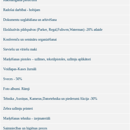
Rakstāmgalda piederumi
Radošai darbībai - hobijam
Dokumentu uzglabāšana un arhivēšana
Ekskluzīvās pildspalvas (Parker, Regal,Fuliwen,Waterman) -20% atlaide
Konferenču un semināru organizēšanai
Sieviešu un vīriešu maki
Marķēšanas pistoles – uzlīmes, tekstilpistoles, uzlīmju aplikātori
Veidlapas-Kases žurnāli
Sveces - 50%
Foto albumi. Rāmji
Tehnika ,Austiņas, Kameras,Datortehnika un piederumi Akcija -30%
Zebra uzlīmju printeri
Marķēšanas tehnika – izejmateriāli
Saimniecības un higiēnas preces