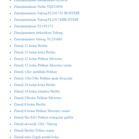
Zīmuļasināmais mehāniskais DL0856
Zīmuļasināmais Violin TQ211639
Zīmuļasināmais YalongYL241732 BLISTERĪ
Zīmuļasināmais YalongYL241740BLISTERĪ
Zīmuļasināmais YL191173
Zīmuļasināmis elektriskais Yalong
Zīmuļasināmis Yalong YL251661
Zīmuļi 12 krāsu Herlitz
Zīmuļi 12 krāsu koka Herlitz
Zīmuļi 12 krāsu Pelikan Silverino
Zīmuļi 12 krāsu Pelikan Silverino resnie
Zīmuļi 12kr. metāliski Pelikan
Zīmuļi 12kr/24kr Pelikan apaļi divpusēji
Zīmuļi 24 krāsu koka Herlitz
Zīmuļi 24 krāsu trīsstūru Herlitz
Zīmuļi 24krāsu Pelikan Silverino
Zīmuļi 6 krāsu Herlitz
Zīmuļi 6 krāsu Pelikan Silverino resnie
Zīmuļi 9kr.ASU Pelikan triangular griffix
Zīmuļi akvareļa 12kr./ Yalong
Zīmuļi Herlitz Trilino resnie
Zīmuļi mini 12gab penālī koka