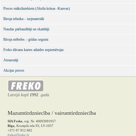
Preces māksliniekiem (Akrila krāsas -Kanvas)
Biroja tehnika – izejmateriāli
Naudas pārbaudītāji un skaitītāji
Biroja mēbeles – grīdas segumi
Freko dāvanu kartes atlaides nepiemērojas
Atstarotāji
Akcijas preces
Latvijā kopš
1992
. gada
Mazumtirdzniecība / vairumtirdzniecība
SIA Freko
, reģ. Nr. 40003091957
Rīga
, Krustpils iela 93, LV-1057
+371 67 812 662
freko@freko.lv