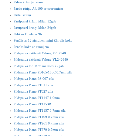
Palete krāsu jaukšanai
Papīrs rūtiņu A4/100 ar caurumiem
Pasteļ krītiņi
Pastipastel krītiņi Milan 12gab
Pastipastel krītiņi Milan 24gab
Pelikan Fineliner 96
Penālis ar 12 zīmuļiem mini Zīmulis koka
Penālis koka ar zīmuļiem
Pildspalva dzēšamā Yalong Y232748
Pildspalva dzēšamā Yalong YL242640
Pildspalva lod. K86 melns/zils 2gab.
Pildspalva Piano PB165/165C 0.7mm zila
Pildspalva Piano PS-007 zila
Pildspalva Piano PT011 zila
Pildspalva Piano PT027 zila
Pildspalva Piano PT1147 1,0mm
Pildspalva Piano PT1153B
Pildspalva Piano PT1157 0.7mm zila
Pildspalva Piano PT199 0.7mm zila
Pildspalva Piano PT261 0.7mm zila
Pildspalva Piano PT279 0.7mm zila