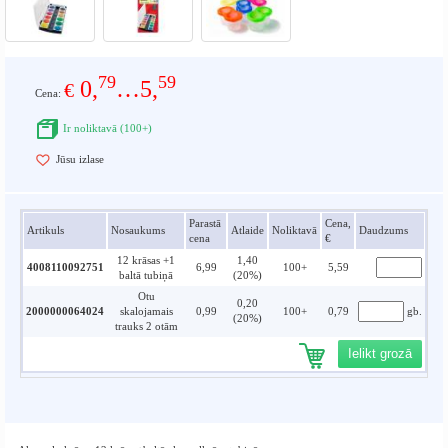
79
59
0,
…5,
€
Cena:
Ir noliktavā (100+)
Jūsu izlase
Parastā
Cena,
Artikuls
Nosaukums
Atlaide
Noliktavā
Daudzums
cena
€
12 krāsas +1
1,40
4008110092751
6,99
100+
5,59
baltā tubiņā
(20%)
Otu
0,20
2000000064024
skalojamais
0,99
100+
0,79
gb.
(20%)
trauks 2 otām
Ielikt grozā