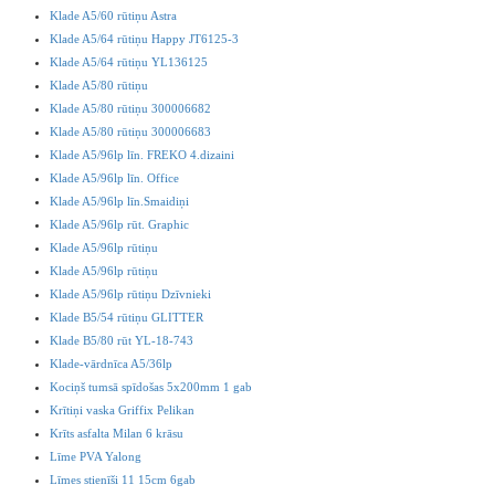
Klade A5/60 rūtiņu Astra
Klade A5/64 rūtiņu Happy JT6125-3
Klade A5/64 rūtiņu YL136125
Klade A5/80 rūtiņu
Klade A5/80 rūtiņu 300006682
Klade A5/80 rūtiņu 300006683
Klade A5/96lp līn. FREKO 4.dizaini
Klade A5/96lp līn. Office
Klade A5/96lp līn.Smaidiņi
Klade A5/96lp rūt. Graphic
Klade A5/96lp rūtiņu
Klade A5/96lp rūtiņu
Klade A5/96lp rūtiņu Dzīvnieki
Klade B5/54 rūtiņu GLITTER
Klade B5/80 rūt YL-18-743
Klade-vārdnīca A5/36lp
Kociņš tumsā spīdošas 5x200mm 1 gab
Krītiņi vaska Griffix Pelikan
Krīts asfalta Milan 6 krāsu
Līme PVA Yalong
Līmes stienīši 11 15cm 6gab