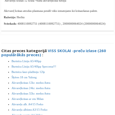
Akvareļu krāsas 12 krāsa +baltā akvareļkrāsa tubiņā
Akrvareļ krāsas atrodas plasmasa penālī vāks izmatojams kā krāsaošanas palete.
Ražotājs:
Herlitz
Svītrkods:
4008110092751 (4008110092751) , 2000000064024 (2000000064024)
Citas preces kategorijā
VISS SKOLAI -preču izlase (260
populārākās preces)
:
Burtnīca Līniju A5/40lpp
Burtnīca Līniju A5/40lpp Speccena!!!
Burtnīca šaur-platlīniju 12lp
Šķēres 18 cm Yalong
Akvareļkrāsas 12kr. medus Astra
Akvareļkrāsas 24kr. medus Astra
Akvareļkrāsas 32kr. medus Astra
Akvareļkrāsas ar otu Milan
Akvareļu alb. A4/15 Freko
Akvareļu albūms A3/15 Freko