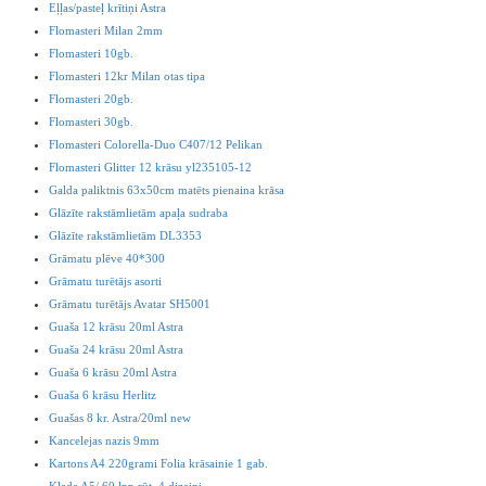
Eļļas/pasteļ krītiņi Astra
Flomasteri Milan 2mm
Flomasteri 10gb.
Flomasteri 12kr Milan otas tipa
Flomasteri 20gb.
Flomasteri 30gb.
Flomasteri Colorella-Duo C407/12 Pelikan
Flomasteri Glitter 12 krāsu yl235105-12
Galda paliktnis 63x50cm matēts pienaina krāsa
Glāzīte rakstāmlietām apaļa sudraba
Glāzīte rakstāmlietām DL3353
Grāmatu plēve 40*300
Grāmatu turētājs asorti
Grāmatu turētājs Avatar SH5001
Guaša 12 krāsu 20ml Astra
Guaša 24 krāsu 20ml Astra
Guaša 6 krāsu 20ml Astra
Guaša 6 krāsu Herlitz
Guašas 8 kr. Astra/20ml new
Kancelejas nazis 9mm
Kartons A4 220grami Folia krāsainie 1 gab.