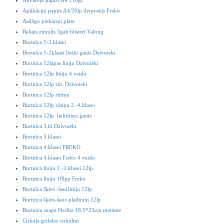
Akvareļu papīrs A4 210gr.
Aplikāciju papīrs A4/20lp divpusējs Freko
Atslēgu piekariņi plast.
Baltais zīmulis 3gab blisterī Yalong
Burtnīca 1-2.klasei
Burtnīca 1-2klasei līniju garās Dzīvnieki
Burtnīca 12lapas līniju Dzīvnieki
Burtnīca 12lp līniju 4 veidu
Burtnīca 12lp rūt. Dzīvnieki
Burtnīca 12lp rūtiņu
Burtnīca 12lp rūtiņu 2.-4.klasei
Burtnīca 12lp. lielrūtiņu garās
Burtnīca 3.kl.Dzīvnieki
Burtnīca 3.klasei
Burtnīca 4.klasei FREKO
Burtnīca 4.klasei Freko 4 veidu
Burtnīca līniju 1.-2.klasei 12lp
Burtnīca līniju 18lpp Freko
Burtnīca šķērs -šaurlīniju 12lp
Burtnīca šķērs-šaur-platlīniju 12lp
Burtnicu mape Herlitz 18.5*23cm meitene
Cirkuļa grifeles cirkulim