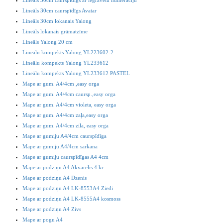
Lineāls 30cm caurspīdīgs ar iegravētu numerāciju
Lineāls 30cm caurspīdīgs Avatar
Lineāls 30cm lokanais Yalong
Lineāls lokanais grāmatzīme
Lineāls Yalong 20 cm
Lineālu kompekts Yalong YL223602-2
Lineālu kompekts Yalong YL233612
Lineālu kompekts Yalong YL233612 PASTEL
Mape ar gum. A4/4cm ,easy orga
Mape ar gum. A4/4cm caursp.,easy orga
Mape ar gum. A4/4cm violeta, easy orga
Mape ar gum. A4/4cm zaļa,easy orga
Mape ar gum. A4/4cm zila, easy orga
Mape ar gumiju A4/4cm caurspīdīga
Mape ar gumiju A4/4cm sarkana
Mape ar gumiju caurspīdīgas A4 4cm
Mape ar podziņu A4 Akvarelis 4 kr
Mape ar podziņu A4 Dzenis
Mape ar podziņu A4 LK-8553A4 Ziedi
Mape ar podziņu A4 LK-8555A4 kosmoss
Mape ar podziņu A4 Zivs
Mape ar pogu A4