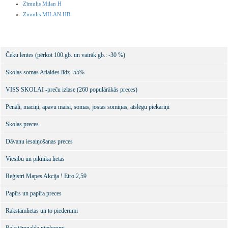
Zīmulis Milan H
Zīmulis MILAN HB
Čeku lentes (pērkot 100.gb. un vairāk gb.: -30 %)
Skolas somas Atlaides līdz -55%
VISS SKOLAI -preču izlase (260 populārākās preces)
Penāļi, maciņi, apavu maisi, somas, jostas somiņas, atslēgu piekariņi
Skolas preces
Dāvanu iesaiņošanas preces
Viesību un piknika lietas
Reģistri Mapes Akcija ! Eiro 2,59
Papīrs un papīra preces
Rakstāmlietas un to piederumi