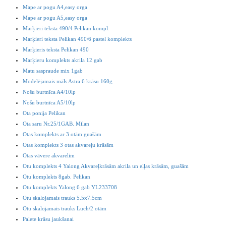
Mape ar pogu A4,easy orga
Mape ar pogu A5,easy orga
Marķieri teksta 490/4 Pelikan kompl.
Marķieri teksta Pelikan 490/6 pastel komplekts
Marķieris teksta Pelikan 490
Marķieru komplekts akrila 12 gab
Matu saspraude mix 1gab
Modelējamais māls Astra 6 krāsu 160g
Nošu burtnīca A4/10lp
Nošu burtnīca A5/10lp
Ota ponija Pelikan
Ota saru Nr.25/1GAB. Milan
Otas komplekts ar 3 otām guašām
Otas komplekts 3 otas akvareļu krāsām
Otas vāvere akvarelim
Otu komplekts 4 Yalong Akvareļkrāsām akrila un eļļas krāsām, guašām
Otu komplekts 8gab. Pelikan
Otu komplekts Yalong 6 gab YL233708
Otu skalojamais trauks 5.5x7.5cm
Otu skalojamais trauks Luch/2 otām
Palete krāsu jaukšanai