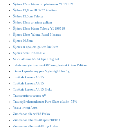
Šķēres 12cm bērnu no plastmasas YL196521
Šķēres 13,8cm DL3237 4 krāsas
Šķēres 13.5cm Yalong
Šķēres 13cm ar asiem galiem
Šķēres 13cm bērnu Yalong YL196518
Šķēres 13cm Yalong Pastel 3 krāsas
Šķēres 20.5cm
Šķēres ar apaļiem galiem kreiļiem
Šķēres bērnu HERLITZ
Skiču albums A5 24 laps 160g Art
Teksta marķieri neona 438/ komplekts 4 krāsas Pelikan
Tintes kapsulas my.pen Style nightblue 1gb.
Tonētais kartons A3/15
Tonētais kartons A4/15
Tonētais kartons A4/15 Freko
Transportieris caursp AV
Trauciņš rakstāmlietām Pure Glam atlaide -75%
Vaska krītiņi Astra
Zīmēšanas alb.A4/15 Freko
Zīmēšanas albums 30lapas FREKO
Zīmēšanas albums A3/15lp Freko