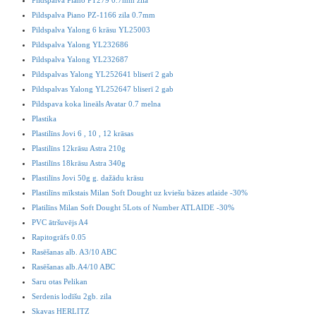
Pildspalva Piano PT279 0.7mm zila
Pildspalva Piano PZ-1166 zila 0.7mm
Pildspalva Yalong 6 krāsu YL25003
Pildspalva Yalong YL232686
Pildspalva Yalong YL232687
Pildspalvas Yalong YL252641 bliserī 2 gab
Pildspalvas Yalong YL252647 bliserī 2 gab
Pildspava koka lineāls Avatar 0.7 melna
Plastika
Plastilīns Jovi 6 , 10 , 12 krāsas
Plastilīns 12krāsu Astra 210g
Plastilīns 18krāsu Astra 340g
Plastilīns Jovi 50g g. dažādu krāsu
Plastilīns mīkstais Milan Soft Dought uz kviešu bāzes atlaide -30%
Platilīns Milan Soft Dought 5Lots of Number ATLAIDE -30%
PVC ātršuvējs A4
Rapitogrāfs 0.05
Rasēšanas alb. A3/10 ABC
Rasēšanas alb.A4/10 ABC
Saru otas Pelikan
Serdenis lodīšu 2gb. zila
Skavas HERLITZ