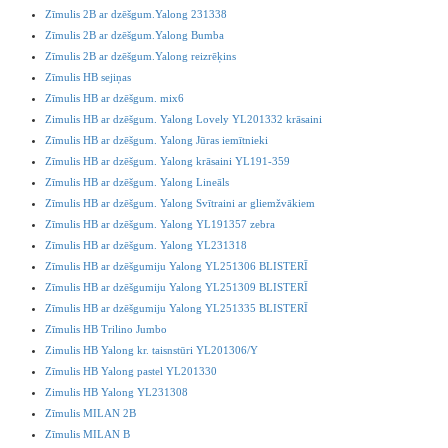
Zīmulis 2B ar dzēšgum.Yalong 231338
Zīmulis 2B ar dzēšgum.Yalong Bumba
Zīmulis 2B ar dzēšgum.Yalong reizrēķins
Zīmulis HB sejiņas
Zīmulis HB ar dzēšgum. mix6
Zimulis HB ar dzēšgum. Yalong Lovely YL201332 krāsaini
Zīmulis HB ar dzēšgum. Yalong Jūras iemītnieki
Zīmulis HB ar dzēšgum. Yalong krāsaini YL191-359
Zīmulis HB ar dzēšgum. Yalong Lineāls
Zīmulis HB ar dzēšgum. Yalong Svītraini ar gliemžvākiem
Zīmulis HB ar dzēšgum. Yalong YL191357 zebra
Zīmulis HB ar dzēšgum. Yalong YL231318
Zīmulis HB ar dzēšgumiju Yalong YL251306 BLISTERĪ
Zīmulis HB ar dzēšgumiju Yalong YL251309 BLISTERĪ
Zīmulis HB ar dzēšgumiju Yalong YL251335 BLISTERĪ
Zīmulis HB Trilino Jumbo
Zimulis HB Yalong kr. taisnstūri YL201306/Y
Zīmulis HB Yalong pastel YL201330
Zimulis HB Yalong YL231308
Zīmulis MILAN 2B
Zīmulis MILAN B