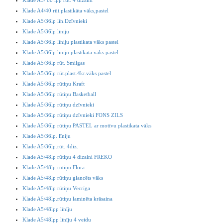
Klade A5/ 60 lpp rūt. 4 dizaini
Klade A4/40 rūt.plastikāta vāks,pastel
Klade A5/36lp līn.Dzīvnieki
Klade A5/36lp līniju
Klade A5/36lp līniju plastikata vāks pastel
Klade A5/36lp līniju plastikata vāks pastel
Klade A5/36lp rūt. Smilgas
Klade A5/36lp rūt.plast.4kr.vāks pastel
Klade A5/36lp rūtiņu Kraft
Klade A5/36lp rūtiņu Basketball
Klade A5/36lp rūtiņu dzīvnieki
Klade A5/36lp rūtiņu dzīvnieki FONS ZILS
Klade A5/36lp rūtiņu PASTEL ar motīvu plastikata vāks
Klade A5/36lp. līniju
Klade A5/36lp.rūt. 4diz.
Klade A5/48lp rūtiņu 4 dizaini FREKO
Klade A5/48lp rūtiņu Flora
Klade A5/48lp rūtiņu glancēts vāks
Klade A5/48lp rūtiņu Vecrīga
Klade A5/48lp.rūtiņu laminēta krāsaina
Klade A5/48lpp līnīju
Klade A5/48lpp līnīju 4 veidu