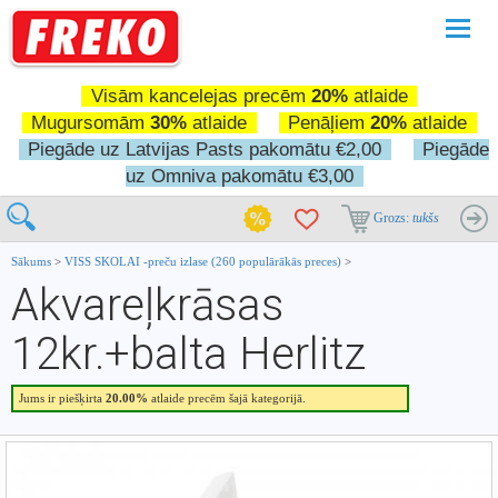
Pārslē
navigā
Visām kancelejas precēm
20%
atlaide
Mugursomām
30%
atlaide
Penāļiem
20%
atlaide
Piegāde uz Latvijas Pasts pakomātu €2,00
Piegāde
uz Omniva pakomātu €3,00
Grozs:
tukšs
Sākums
>
VISS SKOLAI -preču izlase (260 populārākās preces)
>
Akvareļkrāsas
12kr.+balta Herlitz
Jums ir piešķirta
20.00%
atlaide precēm šajā kategorijā.