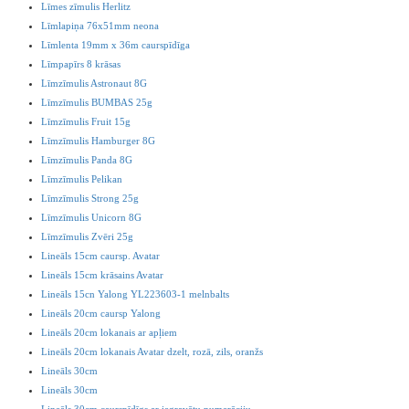
Līmes zīmulis Herlitz
Līmlapiņa 76x51mm neona
Līmlenta 19mm x 36m caurspīdīga
Līmpapīrs 8 krāsas
Līmzīmulis Astronaut 8G
Līmzīmulis BUMBAS 25g
Līmzīmulis Fruit 15g
Līmzīmulis Hamburger 8G
Līmzīmulis Panda 8G
Līmzīmulis Pelikan
Līmzīmulis Strong 25g
Līmzīmulis Unicorn 8G
Līmzīmulis Zvēri 25g
Lineāls 15cm caursp. Avatar
Lineāls 15cm krāsains Avatar
Lineāls 15cn Yalong YL223603-1 melnbalts
Lineāls 20cm caursp Yalong
Lineāls 20cm lokanais ar apļiem
Lineāls 20cm lokanais Avatar dzelt, rozā, zils, oranžs
Lineāls 30cm
Lineāls 30cm