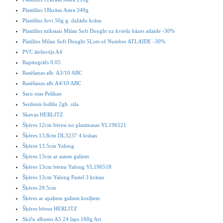
Plastilīns 18krāsu Astra 340g
Plastilīns Jovi 50g g. dažādu krāsu
Plastilīns mīkstais Milan Soft Dought uz kviešu bāzes atlaide -30%
Platilīns Milan Soft Dought 5Lots of Number ATLAIDE -30%
PVC ātršuvējs A4
Rapitogrāfs 0.05
Rasēšanas alb. A3/10 ABC
Rasēšanas alb.A4/10 ABC
Saru otas Pelikan
Serdenis lodīšu 2gb. zila
Skavas HERLITZ
Šķēres 12cm bērnu no plastmasas YL196521
Šķēres 13,8cm DL3237 4 krāsas
Šķēres 13.5cm Yalong
Šķēres 13cm ar asiem galiem
Šķēres 13cm bērnu Yalong YL196518
Šķēres 13cm Yalong Pastel 3 krāsas
Šķēres 20.5cm
Šķēres ar apaļiem galiem kreiļiem
Šķēres bērnu HERLITZ
Skiču albums A5 24 laps 160g Art