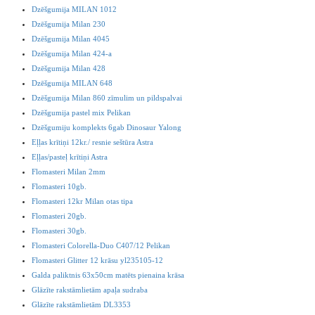
Dzēšgumija MILAN 1012
Dzēšgumija Milan 230
Dzēšgumija Milan 4045
Dzēšgumija Milan 424-a
Dzēšgumija Milan 428
Dzēšgumija MILAN 648
Dzēšgumija Milan 860 zīmulim un pildspalvai
Dzēšgumija pastel mix Pelikan
Dzēšgumiju komplekts 6gab Dinosaur Yalong
Eļļas krītiņi 12kr./ resnie seštūra Astra
Eļļas/pasteļ krītiņi Astra
Flomasteri Milan 2mm
Flomasteri 10gb.
Flomasteri 12kr Milan otas tipa
Flomasteri 20gb.
Flomasteri 30gb.
Flomasteri Colorella-Duo C407/12 Pelikan
Flomasteri Glitter 12 krāsu yl235105-12
Galda paliktnis 63x50cm matēts pienaina krāsa
Glāzīte rakstāmlietām apaļa sudraba
Glāzīte rakstāmlietām DL3353