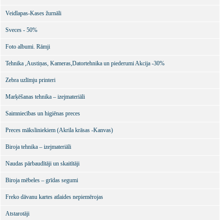
Veidlapas-Kases žurnāli
Sveces - 50%
Foto albumi. Rāmji
Tehnika ,Austiņas, Kameras,Datortehnika un piederumi Akcija -30%
Zebra uzlīmju printeri
Marķēšanas tehnika – izejmateriāli
Saimniecības un higiēnas preces
Preces māksliniekiem (Akrila krāsas -Kanvas)
Biroja tehnika – izejmateriāli
Naudas pārbaudītāji un skaitītāji
Biroja mēbeles – grīdas segumi
Freko dāvanu kartes atlaides nepiemērojas
Atstarotāji