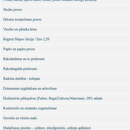
Skolas preces
Dāvanu iesaiņošanas preces
Viesību un piknika lietas
Reģistri Mapes Akcija ! Eiro 2,59
Papīrs un papīra preces
Rakstāmlietas un to piederumi
Rakstāmgalda piederumi
Radošai darbībai - hobijam
Dokumentu uzglabāšana un arhivēšana
Ekskluzīvās pildspalvas (Parker, Regal,Fuliwen,Waterman) -20% atlaide
Konferenču un semināru organizēšanai
Sieviešu un vīriešu maki
Marķēšanas pistoles – uzlīmes, tekstilpistoles, uzlīmju aplikātori