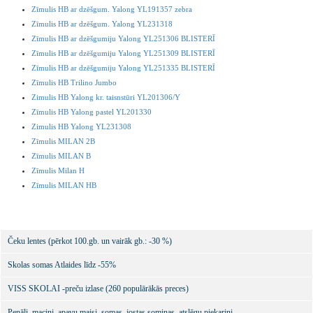
Zīmulis HB ar dzēšgum. Yalong YL191357 zebra
Zīmulis HB ar dzēšgum. Yalong YL231318
Zīmulis HB ar dzēšgumiju Yalong YL251306 BLISTERĪ
Zīmulis HB ar dzēšgumiju Yalong YL251309 BLISTERĪ
Zīmulis HB ar dzēšgumiju Yalong YL251335 BLISTERĪ
Zīmulis HB Trilino Jumbo
Zimulis HB Yalong kr. taisnstūri YL201306/Y
Zīmulis HB Yalong pastel YL201330
Zimulis HB Yalong YL231308
Zīmulis MILAN 2B
Zīmulis MILAN B
Zīmulis Milan H
Zīmulis MILAN HB
Čeku lentes (pērkot 100.gb. un vairāk gb.: -30 %)
Skolas somas Atlaides līdz -55%
VISS SKOLAI -preču izlase (260 populārākās preces)
Penāļi, maciņi, apavu maisi, somas, jostas somiņas, atslēgu piekariņi