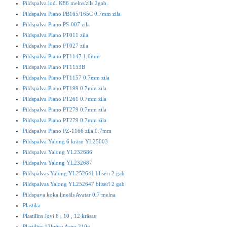
Pildspalva lod. K86 melns/zils 2gab.
Pildspalva Piano PB165/165C 0.7mm zila
Pildspalva Piano PS-007 zila
Pildspalva Piano PT011 zila
Pildspalva Piano PT027 zila
Pildspalva Piano PT1147 1,0mm
Pildspalva Piano PT1153B
Pildspalva Piano PT1157 0.7mm zila
Pildspalva Piano PT199 0.7mm zila
Pildspalva Piano PT261 0.7mm zila
Pildspalva Piano PT279 0.7mm zila
Pildspalva Piano PT279 0.7mm zila
Pildspalva Piano PZ-1166 zila 0.7mm
Pildspalva Yalong 6 krāsu YL25003
Pildspalva Yalong YL232686
Pildspalva Yalong YL232687
Pildspalvas Yalong YL252641 bliserī 2 gab
Pildspalvas Yalong YL252647 bliserī 2 gab
Pildspava koka lineāls Avatar 0.7 melna
Plastika
Plastilīns Jovi 6 , 10 , 12 krāsas
Plastilīns 12krāsu Astra 210g