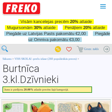
Pārslē
navigā
Visām kancelejas precēm
20%
atlaide
Mugursomām
30%
atlaide
Penāļiem
20%
atlaide
Piegāde uz Latvijas Pasts pakomātu €2,00
Piegāde
uz Omniva pakomātu €3,00
Grozs:
tukšs
Sākums
>
VISS SKOLAI -preču izlase (260 populārākās preces)
>
Burtnīca
3.kl.Dzīvnieki
Jums ir piešķirta
20.00%
atlaide precēm šajā kategorijā.