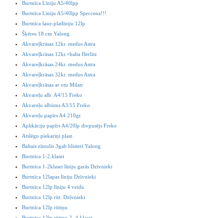
Burtnīca Līniju A5/40lpp
Burtnīca Līniju A5/40lpp Speccena!!!
Burtnīca šaur-platlīniju 12lp
Šķēres 18 cm Yalong
Akvareļkrāsas 12kr. medus Astra
Akvareļkrāsas 12kr.+balta Herlitz
Akvareļkrāsas 24kr. medus Astra
Akvareļkrāsas 32kr. medus Astra
Akvareļkrāsas ar otu Milan
Akvareļu alb. A4/15 Freko
Akvareļu albūms A3/15 Freko
Akvareļu papīrs A4 210gr.
Aplikāciju papīrs A4/20lp divpusējs Freko
Atslēgu piekariņi plast.
Baltais zīmulis 3gab blisterī Yalong
Burtnīca 1-2.klasei
Burtnīca 1-2klasei līniju garās Dzīvnieki
Burtnīca 12lapas līniju Dzīvnieki
Burtnīca 12lp līniju 4 veidu
Burtnīca 12lp rūt. Dzīvnieki
Burtnīca 12lp rūtiņu
Burtnīca 12lp rūtiņu 2.-4.klasei