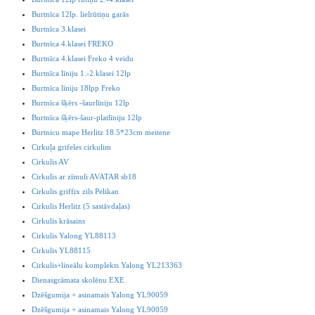
Burtnīca 12lp. lielrūtiņu garās
Burtnīca 3.klasei
Burtnīca 4.klasei FREKO
Burtnīca 4.klasei Freko 4 veidu
Burtnīca līniju 1.-2.klasei 12lp
Burtnīca līniju 18lpp Freko
Burtnīca šķērs -šaurlīniju 12lp
Burtnīca šķērs-šaur-platlīniju 12lp
Burtnicu mape Herlitz 18.5*23cm meitene
Cirkuļa grifeles cirkulim
Cirkulis AV
Cirkulis ar zīmuli AVATAR sb18
Cirkulis griffix zils Pelikan
Cirkulis Herlitz (5 sastāvdaļas)
Cirkulis krāsains
Cirkulis Yalong YL88113
Cirkulis YL88115
Cirkulis+lineālu komplekts Yalong YL213363
Dienasgrāmata skolēnu EXE
Dzēšgumija + asinamais Yalong YL90059
Dzēšgumija + asinamais Yalong YL90059