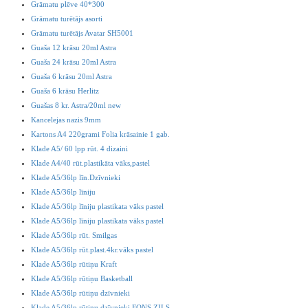
Grāmatu plēve 40*300
Grāmatu turētājs asorti
Grāmatu turētājs Avatar SH5001
Guaša 12 krāsu 20ml Astra
Guaša 24 krāsu 20ml Astra
Guaša 6 krāsu 20ml Astra
Guaša 6 krāsu Herlitz
Guašas 8 kr. Astra/20ml new
Kancelejas nazis 9mm
Kartons A4 220grami Folia krāsainie 1 gab.
Klade A5/ 60 lpp rūt. 4 dizaini
Klade A4/40 rūt.plastikāta vāks,pastel
Klade A5/36lp līn.Dzīvnieki
Klade A5/36lp līniju
Klade A5/36lp līniju plastikata vāks pastel
Klade A5/36lp līniju plastikata vāks pastel
Klade A5/36lp rūt. Smilgas
Klade A5/36lp rūt.plast.4kr.vāks pastel
Klade A5/36lp rūtiņu Kraft
Klade A5/36lp rūtiņu Basketball
Klade A5/36lp rūtiņu dzīvnieki
Klade A5/36lp rūtiņu dzīvnieki FONS ZILS