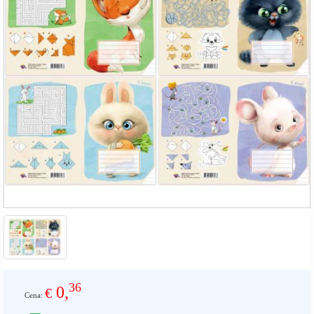
36
0,
€
Cena: