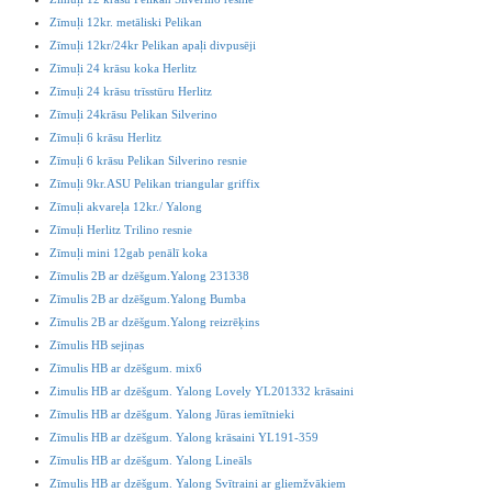
Zīmuļi 12kr. metāliski Pelikan
Zīmuļi 12kr/24kr Pelikan apaļi divpusēji
Zīmuļi 24 krāsu koka Herlitz
Zīmuļi 24 krāsu trīsstūru Herlitz
Zīmuļi 24krāsu Pelikan Silverino
Zīmuļi 6 krāsu Herlitz
Zīmuļi 6 krāsu Pelikan Silverino resnie
Zīmuļi 9kr.ASU Pelikan triangular griffix
Zīmuļi akvareļa 12kr./ Yalong
Zīmuļi Herlitz Trilino resnie
Zīmuļi mini 12gab penālī koka
Zīmulis 2B ar dzēšgum.Yalong 231338
Zīmulis 2B ar dzēšgum.Yalong Bumba
Zīmulis 2B ar dzēšgum.Yalong reizrēķins
Zīmulis HB sejiņas
Zīmulis HB ar dzēšgum. mix6
Zimulis HB ar dzēšgum. Yalong Lovely YL201332 krāsaini
Zīmulis HB ar dzēšgum. Yalong Jūras iemītnieki
Zīmulis HB ar dzēšgum. Yalong krāsaini YL191-359
Zīmulis HB ar dzēšgum. Yalong Lineāls
Zīmulis HB ar dzēšgum. Yalong Svītraini ar gliemžvākiem