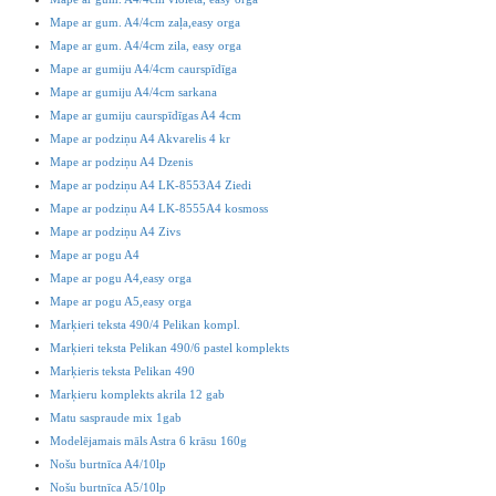
Mape ar gum. A4/4cm zaļa,easy orga
Mape ar gum. A4/4cm zila, easy orga
Mape ar gumiju A4/4cm caurspīdīga
Mape ar gumiju A4/4cm sarkana
Mape ar gumiju caurspīdīgas A4 4cm
Mape ar podziņu A4 Akvarelis 4 kr
Mape ar podziņu A4 Dzenis
Mape ar podziņu A4 LK-8553A4 Ziedi
Mape ar podziņu A4 LK-8555A4 kosmoss
Mape ar podziņu A4 Zivs
Mape ar pogu A4
Mape ar pogu A4,easy orga
Mape ar pogu A5,easy orga
Marķieri teksta 490/4 Pelikan kompl.
Marķieri teksta Pelikan 490/6 pastel komplekts
Marķieris teksta Pelikan 490
Marķieru komplekts akrila 12 gab
Matu saspraude mix 1gab
Modelējamais māls Astra 6 krāsu 160g
Nošu burtnīca A4/10lp
Nošu burtnīca A5/10lp