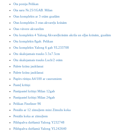
Ota ponija Pelikan
Ota saru Nr.25/1GAB. Milan
Otas komplekts ar 3 otām guašām
Otas komplekts 3 otas akvareļu krāsām
Otas vāvere akvarelim
Otu komplekts 4 Yalong Akvareļkrāsām akrila un eļļas krāsām, guašām
Otu komplekts 8gab. Pelikan
Otu komplekts Yalong 6 gab YL233708
Otu skalojamais trauks 5.5x7.5cm
Otu skalojamais trauks Luch/2 otām
Palete krāsu jaukšanai
Palete krāsu jaukšanai
Papīrs rūtiņu A4/100 ar caurumiem
Pasteļ krītiņi
Pastipastel krītiņi Milan 12gab
Pastipastel krītiņi Milan 24gab
Pelikan Fineliner 96
Penālis ar 12 zīmuļiem mini Zīmulis koka
Penālis koka ar zīmuļiem
Pildspalva dzēšamā Yalong Y232748
Pildspalva dzēšamā Yalong YL242640