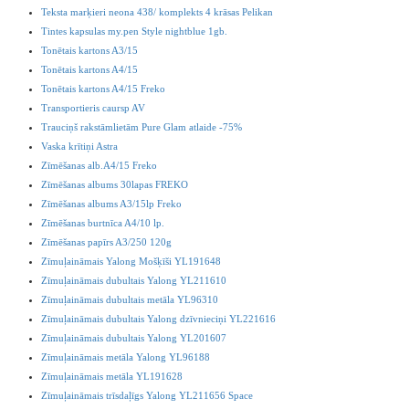
Teksta marķieri neona 438/ komplekts 4 krāsas Pelikan
Tintes kapsulas my.pen Style nightblue 1gb.
Tonētais kartons A3/15
Tonētais kartons A4/15
Tonētais kartons A4/15 Freko
Transportieris caursp AV
Trauciņš rakstāmlietām Pure Glam atlaide -75%
Vaska krītiņi Astra
Zīmēšanas alb.A4/15 Freko
Zīmēšanas albums 30lapas FREKO
Zīmēšanas albums A3/15lp Freko
Zīmēšanas burtnīca A4/10 lp.
Zīmēšanas papīrs A3/250 120g
Zīmuļaināmais Yalong Mošķīši YL191648
Zīmuļaināmais dubultais Yalong YL211610
Zīmuļaināmais dubultais metāla YL96310
Zīmuļaināmais dubultais Yalong dzīvnieciņi YL221616
Zīmuļaināmais dubultais Yalong YL201607
Zīmuļaināmais metāla Yalong YL96188
Zīmuļaināmais metāla YL191628
Zīmuļaināmais trīsdaļīgs Yalong YL211656 Space