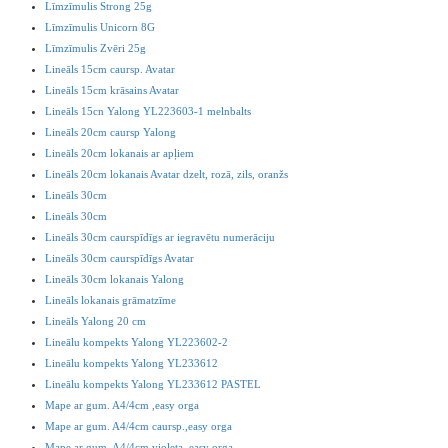
Līmzīmulis Strong 25g
Līmzīmulis Unicorn 8G
Līmzīmulis Zvēri 25g
Lineāls 15cm caursp. Avatar
Lineāls 15cm krāsains Avatar
Lineāls 15cn Yalong YL223603-1 melnbalts
Lineāls 20cm caursp Yalong
Lineāls 20cm lokanais ar apļiem
Lineāls 20cm lokanais Avatar dzelt, rozā, zils, oranžs
Lineāls 30cm
Lineāls 30cm
Lineāls 30cm caurspīdīgs ar iegravētu numerāciju
Lineāls 30cm caurspīdīgs Avatar
Lineāls 30cm lokanais Yalong
Lineāls lokanais grāmatzīme
Lineāls Yalong 20 cm
Lineālu kompekts Yalong YL223602-2
Lineālu kompekts Yalong YL233612
Lineālu kompekts Yalong YL233612 PASTEL
Mape ar gum. A4/4cm ,easy orga
Mape ar gum. A4/4cm caursp.,easy orga
Mape ar gum. A4/4cm violeta, easy orga