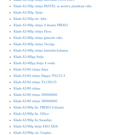
Klade A5/36lp rūtiņu PASTEL ar motīvu plastikata vāks
Klade A5/36lp. līniju
Klade A5/36lp.rūt. 4diz.
Klade A5/48lp rūtiņu 4 dizaini FREKO
Klade A5/48lp rūtiņu Flora
Klade A5/48lp rūtiņu glancēts vāks
Klade A5/48lp rūtiņu Vecrīga
Klade A5/48lp.rūtiņu laminēta krāsaina
Klade A5/48lpp līnīju
Klade A5/48lpp līnīju 4 veidu
Klade A5/60 rūtiņu Astra
Klade A5/64 rūtiņu Happy JT6125-3
Klade A5/64 rūtiņu YL136125
Klade A5/80 rūtiņu
Klade A5/80 rūtiņu 300006682
Klade A5/80 rūtiņu 300006683
Klade A5/96lp līn. FREKO 4.dizaini
Klade A5/96lp līn. Office
Klade A5/96lp līn.Smaidiņi
Klade A5/96lp līniju EKO ĀDA
Klade A5/96lp rūt. Graphic