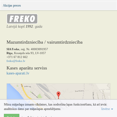
Akcijas preces
Latvijā kopš
1992
. gada
Mazumtirdzniecība / vairumtirdzniecība
SIA Freko
, reģ. Nr. 40003091957
Rīga
, Krustpils iela 93, LV-1057
+371 67 812 662
freko@freko.lv
Kases aparātu serviss
kases-aparati.lv
Mūsu mājaslapa izmanto sīkdatnes, kas nodrošina lapas funkcionēšanu, kā arī ievāc
analītiskus datus par mājaslapas apmeklējumu.
Izvērst