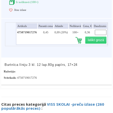
Ir noliktavā (100+)
Jūsu izlase
Artikuls
Parastā cena
Atlaide
Noliktavā
Cena, €
Daudzums
4750719017276
0,45
0,09 (20%)
100+
0,36
Ielikt grozā
Burtnīca līniju 3 kl. 12 lap.80g papīrs, 17×24
Ražotājs:
Svītrkods:
4750719017276
Citas preces kategorijā
VISS SKOLAI -preču izlase (260
populārākās preces)
: