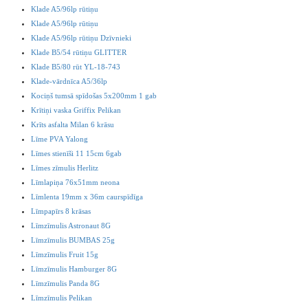
Klade A5/96lp rūtiņu
Klade A5/96lp rūtiņu
Klade A5/96lp rūtiņu Dzīvnieki
Klade B5/54 rūtiņu GLITTER
Klade B5/80 rūt YL-18-743
Klade-vārdnīca A5/36lp
Kociņš tumsā spīdošas 5x200mm 1 gab
Krītiņi vaska Griffix Pelikan
Krīts asfalta Milan 6 krāsu
Līme PVA Yalong
Līmes stienīši 11 15cm 6gab
Līmes zīmulis Herlitz
Līmlapiņa 76x51mm neona
Līmlenta 19mm x 36m caurspīdīga
Līmpapīrs 8 krāsas
Līmzīmulis Astronaut 8G
Līmzīmulis BUMBAS 25g
Līmzīmulis Fruit 15g
Līmzīmulis Hamburger 8G
Līmzīmulis Panda 8G
Līmzīmulis Pelikan