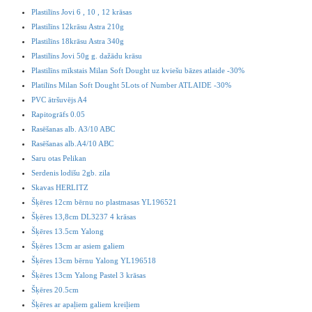
Plastilīns Jovi 6 , 10 , 12 krāsas
Plastilīns 12krāsu Astra 210g
Plastilīns 18krāsu Astra 340g
Plastilīns Jovi 50g g. dažādu krāsu
Plastilīns mīkstais Milan Soft Dought uz kviešu bāzes atlaide -30%
Platilīns Milan Soft Dought 5Lots of Number ATLAIDE -30%
PVC ātršuvējs A4
Rapitogrāfs 0.05
Rasēšanas alb. A3/10 ABC
Rasēšanas alb.A4/10 ABC
Saru otas Pelikan
Serdenis lodīšu 2gb. zila
Skavas HERLITZ
Šķēres 12cm bērnu no plastmasas YL196521
Šķēres 13,8cm DL3237 4 krāsas
Šķēres 13.5cm Yalong
Šķēres 13cm ar asiem galiem
Šķēres 13cm bērnu Yalong YL196518
Šķēres 13cm Yalong Pastel 3 krāsas
Šķēres 20.5cm
Šķēres ar apaļiem galiem kreiļiem