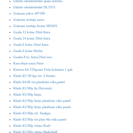
Glāzīte rakstāmlietām apaļa sudraba
Glāzīte rakstāmlietām DL3353
Grāmatu plēve 40*300
Grāmatu turētājs asorti
Grāmatu turētājs Avatar SH5001
Guaša 12 krāsu 20ml Astra
Guaša 24 krāsu 20ml Astra
Guaša 6 krāsu 20ml Astra
Guaša 6 krāsu Herlitz
Guašas 8 kr. Astra/20ml new
Kancelejas nazis 9mm
Kartons A4 220grami Folia krāsainie 1 gab.
Klade A5/ 60 lpp rūt. 4 dizaini
Klade A4/40 rūt.plastikāta vāks,pastel
Klade A5/36lp līn.Dzīvnieki
Klade A5/36lp līniju
Klade A5/36lp līniju plastikata vāks pastel
Klade A5/36lp līniju plastikata vāks pastel
Klade A5/36lp rūt. Smilgas
Klade A5/36lp rūt.plast.4kr.vāks pastel
Klade A5/36lp rūtiņu Kraft
Klade A5/36lp rūtiņu Basketball