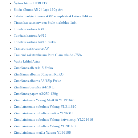
Šķēres bērnu HERLITZ
Skiču albums A5 24 laps 160g Art
Teksta marķieri neona 438/ komplekts 4 krāsas Pelikan
Tintes kapsulas my.pen Style nightblue 1gb.
Tonētais kartons A3/15
Tonētais kartons A4/15
Tonētais kartons A4/15 Freko
Transportieris caursp AV
Trauciņš rakstāmlietām Pure Glam atlaide -75%
Vaska krītiņi Astra
Zīmēšanas alb.A4/15 Freko
Zīmēšanas albums 30lapas FREKO
Zīmēšanas albums A3/15lp Freko
Zīmēšanas burtnīca A4/10 lp.
Zīmēšanas papīrs A3/250 120g
Zīmuļaināmais Yalong Mošķīši YL191648
Zīmuļaināmais dubultais Yalong YL211610
Zīmuļaināmais dubultais metāla YL96310
Zīmuļaināmais dubultais Yalong dzīvnieciņi YL221616
Zīmuļaināmais dubultais Yalong YL201607
Zīmuļaināmais metāla Yalong YL96188