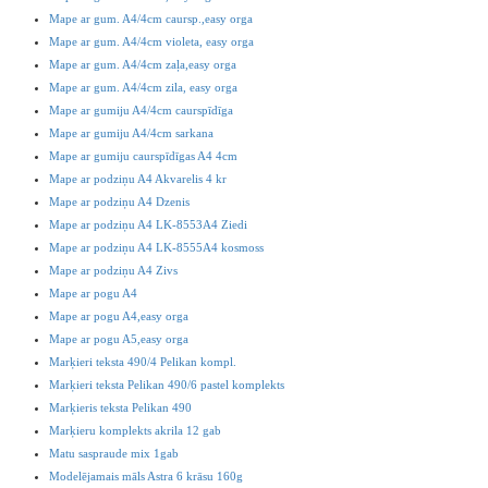
Mape ar gum. A4/4cm caursp.,easy orga
Mape ar gum. A4/4cm violeta, easy orga
Mape ar gum. A4/4cm zaļa,easy orga
Mape ar gum. A4/4cm zila, easy orga
Mape ar gumiju A4/4cm caurspīdīga
Mape ar gumiju A4/4cm sarkana
Mape ar gumiju caurspīdīgas A4 4cm
Mape ar podziņu A4 Akvarelis 4 kr
Mape ar podziņu A4 Dzenis
Mape ar podziņu A4 LK-8553A4 Ziedi
Mape ar podziņu A4 LK-8555A4 kosmoss
Mape ar podziņu A4 Zivs
Mape ar pogu A4
Mape ar pogu A4,easy orga
Mape ar pogu A5,easy orga
Marķieri teksta 490/4 Pelikan kompl.
Marķieri teksta Pelikan 490/6 pastel komplekts
Marķieris teksta Pelikan 490
Marķieru komplekts akrila 12 gab
Matu saspraude mix 1gab
Modelējamais māls Astra 6 krāsu 160g