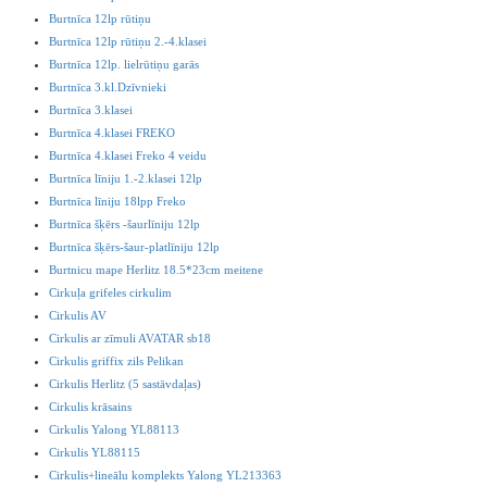
Burtnīca 12lp rūtiņu
Burtnīca 12lp rūtiņu 2.-4.klasei
Burtnīca 12lp. lielrūtiņu garās
Burtnīca 3.kl.Dzīvnieki
Burtnīca 3.klasei
Burtnīca 4.klasei FREKO
Burtnīca 4.klasei Freko 4 veidu
Burtnīca līniju 1.-2.klasei 12lp
Burtnīca līniju 18lpp Freko
Burtnīca šķērs -šaurlīniju 12lp
Burtnīca šķērs-šaur-platlīniju 12lp
Burtnicu mape Herlitz 18.5*23cm meitene
Cirkuļa grifeles cirkulim
Cirkulis AV
Cirkulis ar zīmuli AVATAR sb18
Cirkulis griffix zils Pelikan
Cirkulis Herlitz (5 sastāvdaļas)
Cirkulis krāsains
Cirkulis Yalong YL88113
Cirkulis YL88115
Cirkulis+lineālu komplekts Yalong YL213363