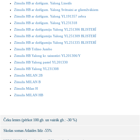
Zīmulis HB ar dzēšgum. Yalong Lineāls
Zīmulis HB ar dzēšgum. Yalong Svītraini ar gliemžvākiem
Zīmulis HB ar dzēšgum. Yalong YL191357 zebra
Zīmulis HB ar dzēšgum. Yalong YL231318
Zīmulis HB ar dzēšgumiju Yalong YL251306 BLISTERĪ
Zīmulis HB ar dzēšgumiju Yalong YL251309 BLISTERĪ
Zīmulis HB ar dzēšgumiju Yalong YL251335 BLISTERĪ
Zīmulis HB Trilino Jumbo
Zimulis HB Yalong kr. taisnstūri YL201306/Y
Zīmulis HB Yalong pastel YL201330
Zimulis HB Yalong YL231308
Zīmulis MILAN 2B
Zīmulis MILAN B
Zīmulis Milan H
Zīmulis MILAN HB
Čeku lentes (pērkot 100.gb. un vairāk gb.: -30 %)
Skolas somas Atlaides līdz -55%