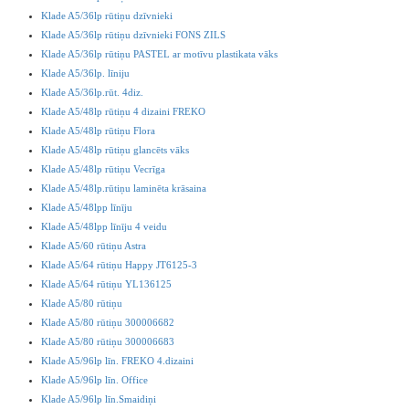
Klade A5/36lp rūtiņu dzīvnieki
Klade A5/36lp rūtiņu dzīvnieki FONS ZILS
Klade A5/36lp rūtiņu PASTEL ar motīvu plastikata vāks
Klade A5/36lp. līniju
Klade A5/36lp.rūt. 4diz.
Klade A5/48lp rūtiņu 4 dizaini FREKO
Klade A5/48lp rūtiņu Flora
Klade A5/48lp rūtiņu glancēts vāks
Klade A5/48lp rūtiņu Vecrīga
Klade A5/48lp.rūtiņu laminēta krāsaina
Klade A5/48lpp līnīju
Klade A5/48lpp līnīju 4 veidu
Klade A5/60 rūtiņu Astra
Klade A5/64 rūtiņu Happy JT6125-3
Klade A5/64 rūtiņu YL136125
Klade A5/80 rūtiņu
Klade A5/80 rūtiņu 300006682
Klade A5/80 rūtiņu 300006683
Klade A5/96lp līn. FREKO 4.dizaini
Klade A5/96lp līn. Office
Klade A5/96lp līn.Smaidiņi