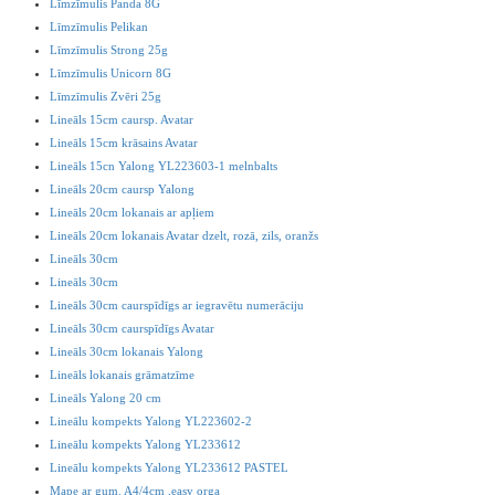
Līmzīmulis Panda 8G
Līmzīmulis Pelikan
Līmzīmulis Strong 25g
Līmzīmulis Unicorn 8G
Līmzīmulis Zvēri 25g
Lineāls 15cm caursp. Avatar
Lineāls 15cm krāsains Avatar
Lineāls 15cn Yalong YL223603-1 melnbalts
Lineāls 20cm caursp Yalong
Lineāls 20cm lokanais ar apļiem
Lineāls 20cm lokanais Avatar dzelt, rozā, zils, oranžs
Lineāls 30cm
Lineāls 30cm
Lineāls 30cm caurspīdīgs ar iegravētu numerāciju
Lineāls 30cm caurspīdīgs Avatar
Lineāls 30cm lokanais Yalong
Lineāls lokanais grāmatzīme
Lineāls Yalong 20 cm
Lineālu kompekts Yalong YL223602-2
Lineālu kompekts Yalong YL233612
Lineālu kompekts Yalong YL233612 PASTEL
Mape ar gum. A4/4cm ,easy orga