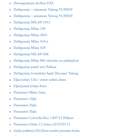
Dienasgrāmata skolēnu EXE
Dzēšgumija + asinamais Yalong YL90059
Dzēšgumija + asinamais Yalong YL90059
Dzēšgumija MILAN 1012
Dzēšgumija Milan 230
Dzēšgumija Milan 4045
Dzēšgumija Milan 424-a
Dzēšgumija Milan 428
Dzēšgumija MILAN 648
Dzēšgumija Milan 860 zīmulim un pildspalvai
Dzēšgumija pastel mix Pelikan
Dzēšgumiju komplekts 6gab Dinosaur Yalong
Eļļas krītiņi 12kr./ resnie seštūra Astra
Eļļas/pasteļ krītiņi Astra
Flomasteri Milan 2mm
Flomasteri 10gb.
Flomasteri 20gb.
Flomasteri 30gb.
Flomasteri Colorella-Duo C407/12 Pelikan
Flomasteri Glitter 12 krāsu yl235105-12
Galda paliktnis 63x50cm matēts pienaina krāsa