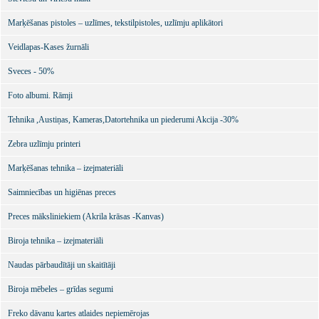
Marķēšanas pistoles – uzlīmes, tekstilpistoles, uzlīmju aplikātori
Veidlapas-Kases žurnāli
Sveces - 50%
Foto albumi. Rāmji
Tehnika ,Austiņas, Kameras,Datortehnika un piederumi Akcija -30%
Zebra uzlīmju printeri
Marķēšanas tehnika – izejmateriāli
Saimniecības un higiēnas preces
Preces māksliniekiem (Akrila krāsas -Kanvas)
Biroja tehnika – izejmateriāli
Naudas pārbaudītāji un skaitītāji
Biroja mēbeles – grīdas segumi
Freko dāvanu kartes atlaides nepiemērojas