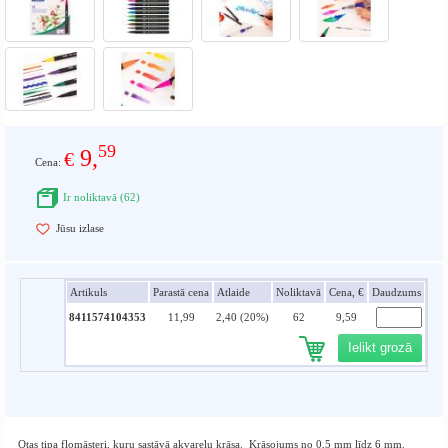
59
9,
€
Cena:
Ir noliktavā (62)
Jūsu izlase
Artikuls
Parastā cena
Atlaide
Noliktavā
Cena, €
Daudzums
8411574104353
11,99
2,40 (20%)
62
9,59
Ielikt grozā
Otas tipa flomāsteri, kuru sastāvā akvareļu krāsa. Krāsojums no 0,5 mm līdz 6 mm.