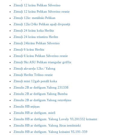
Zīmuļi 12 krāsu Pelikan Silverino
Zīmuļi 12 krāsu Pelikan Silverino resnie
Zīmuļi 12kr. metāliski Pelikan
Zīmuļi 12kr/24kr Pelikan apaļi divpusēji
Zīmuļi 24 krāsu koka Herlitz
Zīmuļi 24 krāsu trīsstūru Herlitz
Zīmuļi 24krāsu Pelikan Silverino
Zīmuļi 6 krāsu Herlitz
Zīmuļi 6 krāsu Pelikan Silverino resnie
Zīmuļi 9kr.ASU Pelikan triangular griffix
Zīmuļi akvareļa 12kr./ Yalong
Zīmuļi Herlitz Trilino resnie
Zīmuļi mini 12gab penālī koka
Zīmulis 2B ar dzēšgum.Yalong 231338
Zīmulis 2B ar dzēšgum.Yalong Bumba
Zīmulis 2B ar dzēšgum.Yalong reizrēķins
Zīmulis HB sejiņas
Zīmulis HB ar dzēšgum. mix6
Zimulis HB ar dzēšgum. Yalong Lovely YL201332 krāsaini
Zīmulis HB ar dzēšgum. Yalong Jūras iemītnieki
Zīmulis HB ar dzēšgum. Yalong krāsaini YL191-359