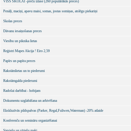
VISS SKOLAI -preču izlase (260 populārākās preces)
Penāļi, maciņi, apavu maisi, somas, jostas somiņas, atslēgu piekariņi
Skolas preces
Dāvanu iesaiņošanas preces
Viesību un piknika lietas
Reģistri Mapes Akcija ! Eiro 2,59
Papīrs un papīra preces
Rakstāmlietas un to piederumi
Rakstāmgalda piederumi
Radošai darbībai - hobijam
Dokumentu uzglabāšana un arhivēšana
Ekskluzīvās pildspalvas (Parker, Regal,Fuliwen,Waterman) -20% atlaide
Konferenču un semināru organizēšanai
Sieviešu un vīriešu maki