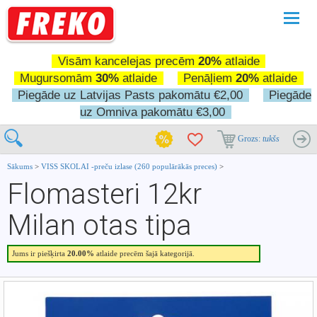
Pārslē
navigā
Visām kancelejas precēm
20%
atlaide
Mugursomām
30%
atlaide
Penāļiem
20%
atlaide
Piegāde uz Latvijas Pasts pakomātu €2,00
Piegāde
uz Omniva pakomātu €3,00
Grozs:
tukšs
Sākums
>
VISS SKOLAI -preču izlase (260 populārākās preces)
>
Flomasteri 12kr
Milan otas tipa
Jums ir piešķirta
20.00%
atlaide precēm šajā kategorijā.