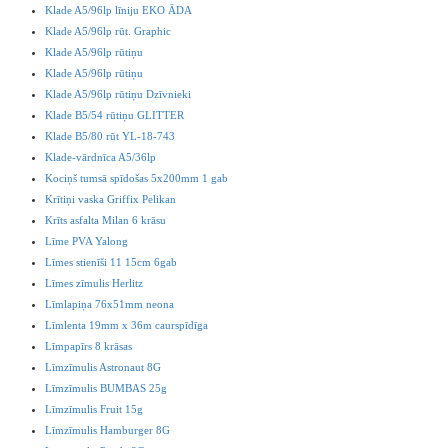
Klade A5/96lp līniju EKO ĀDA
Klade A5/96lp rūt. Graphic
Klade A5/96lp rūtiņu
Klade A5/96lp rūtiņu
Klade A5/96lp rūtiņu Dzīvnieki
Klade B5/54 rūtiņu GLITTER
Klade B5/80 rūt YL-18-743
Klade-vārdnīca A5/36lp
Kociņš tumsā spīdošas 5x200mm 1 gab
Krītiņi vaska Griffix Pelikan
Krīts asfalta Milan 6 krāsu
Līme PVA Yalong
Līmes stienīši 11 15cm 6gab
Līmes zīmulis Herlitz
Līmlapiņa 76x51mm neona
Līmlenta 19mm x 36m caurspīdīga
Līmpapīrs 8 krāsas
Līmzīmulis Astronaut 8G
Līmzīmulis BUMBAS 25g
Līmzīmulis Fruit 15g
Līmzīmulis Hamburger 8G