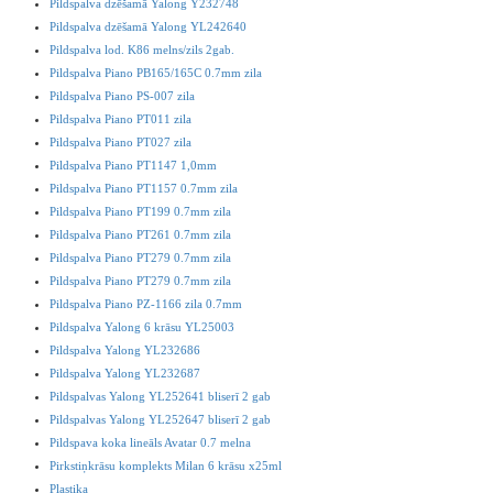
Pildspalva dzēšamā Yalong Y232748
Pildspalva dzēšamā Yalong YL242640
Pildspalva lod. K86 melns/zils 2gab.
Pildspalva Piano PB165/165C 0.7mm zila
Pildspalva Piano PS-007 zila
Pildspalva Piano PT011 zila
Pildspalva Piano PT027 zila
Pildspalva Piano PT1147 1,0mm
Pildspalva Piano PT1157 0.7mm zila
Pildspalva Piano PT199 0.7mm zila
Pildspalva Piano PT261 0.7mm zila
Pildspalva Piano PT279 0.7mm zila
Pildspalva Piano PT279 0.7mm zila
Pildspalva Piano PZ-1166 zila 0.7mm
Pildspalva Yalong 6 krāsu YL25003
Pildspalva Yalong YL232686
Pildspalva Yalong YL232687
Pildspalvas Yalong YL252641 bliserī 2 gab
Pildspalvas Yalong YL252647 bliserī 2 gab
Pildspava koka lineāls Avatar 0.7 melna
Pirkstiņkrāsu komplekts Milan 6 krāsu x25ml
Plastika