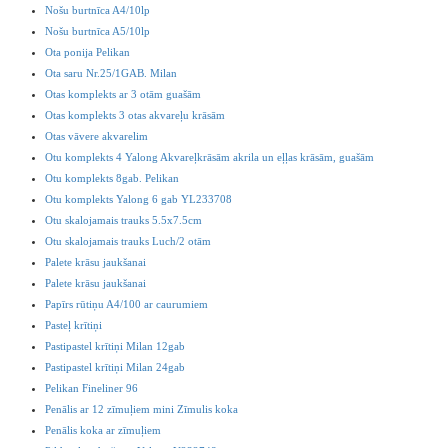
Nošu burtnīca A4/10lp
Nošu burtnīca A5/10lp
Ota ponija Pelikan
Ota saru Nr.25/1GAB. Milan
Otas komplekts ar 3 otām guašām
Otas komplekts 3 otas akvareļu krāsām
Otas vāvere akvarelim
Otu komplekts 4 Yalong Akvareļkrāsām akrila un eļļas krāsām, guašām
Otu komplekts 8gab. Pelikan
Otu komplekts Yalong 6 gab YL233708
Otu skalojamais trauks 5.5x7.5cm
Otu skalojamais trauks Luch/2 otām
Palete krāsu jaukšanai
Palete krāsu jaukšanai
Papīrs rūtiņu A4/100 ar caurumiem
Pasteļ krītiņi
Pastipastel krītiņi Milan 12gab
Pastipastel krītiņi Milan 24gab
Pelikan Fineliner 96
Penālis ar 12 zīmuļiem mini Zīmulis koka
Penālis koka ar zīmuļiem