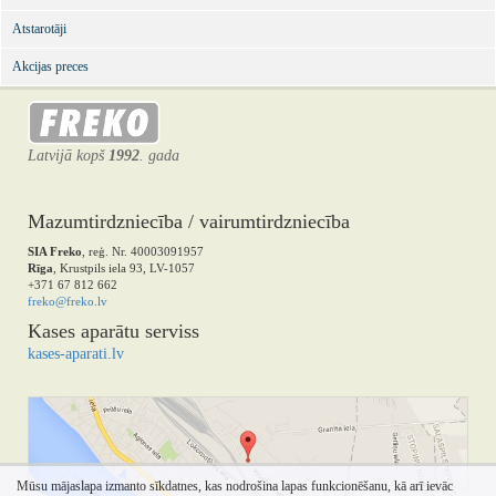
Atstarotāji
Akcijas preces
Latvijā kopš
1992
. gada
Mazumtirdzniecība / vairumtirdzniecība
SIA Freko
, reģ. Nr. 40003091957
Rīga
, Krustpils iela 93, LV-1057
+371 67 812 662
freko@freko.lv
Kases aparātu serviss
kases-aparati.lv
Mūsu mājaslapa izmanto sīkdatnes, kas nodrošina lapas funkcionēšanu, kā arī ievāc