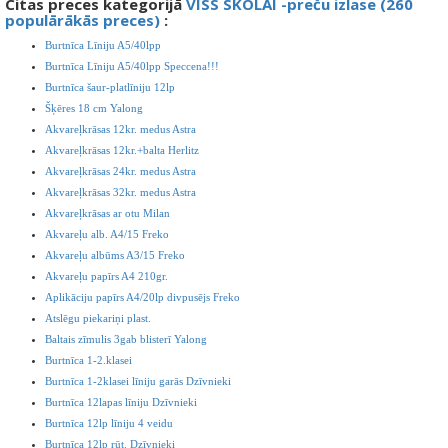
Citas preces kategorijā
VISS SKOLAI -preču izlase (260
populārākās preces)
:
Burtnīca Līniju A5/40lpp
Burtnīca Līniju A5/40lpp Speccena!!!
Burtnīca šaur-platlīniju 12lp
Šķēres 18 cm Yalong
Akvareļkrāsas 12kr. medus Astra
Akvareļkrāsas 12kr.+balta Herlitz
Akvareļkrāsas 24kr. medus Astra
Akvareļkrāsas 32kr. medus Astra
Akvareļkrāsas ar otu Milan
Akvareļu alb. A4/15 Freko
Akvareļu albūms A3/15 Freko
Akvareļu papīrs A4 210gr.
Aplikāciju papīrs A4/20lp divpusējs Freko
Atslēgu piekariņi plast.
Baltais zīmulis 3gab blisterī Yalong
Burtnīca 1-2.klasei
Burtnīca 1-2klasei līniju garās Dzīvnieki
Burtnīca 12lapas līniju Dzīvnieki
Burtnīca 12lp līniju 4 veidu
Burtnīca 12lp rūt. Dzīvnieki