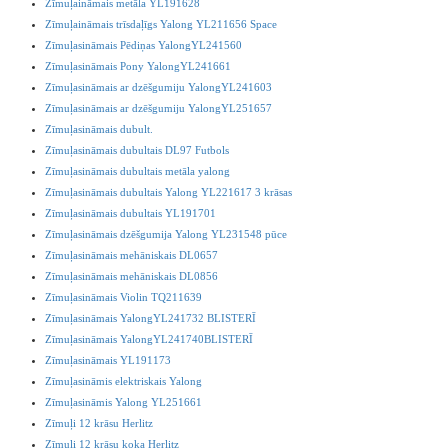
Zīmuļaināmais metāla YL191628
Zīmuļaināmais trīsdaļīgs Yalong YL211656 Space
Zīmuļasināmais Pēdiņas YalongYL241560
Zīmuļasināmais Pony YalongYL241661
Zīmuļasināmais ar dzēšgumiju YalongYL241603
Zīmuļasināmais ar dzēšgumiju YalongYL251657
Zīmuļasināmais dubult.
Zīmuļasināmais dubultais DL97 Futbols
Zīmuļasināmais dubultais metāla yalong
Zīmuļasināmais dubultais Yalong YL221617 3 krāsas
Zīmuļasināmais dubultais YL191701
Zīmuļasināmais dzēšgumija Yalong YL231548 pūce
Zīmuļasināmais mehāniskais DL0657
Zīmuļasināmais mehāniskais DL0856
Zīmuļasināmais Violin TQ211639
Zīmuļasināmais YalongYL241732 BLISTERĪ
Zīmuļasināmais YalongYL241740BLISTERĪ
Zīmuļasināmais YL191173
Zīmuļasināmis elektriskais Yalong
Zīmuļasināmis Yalong YL251661
Zīmuļi 12 krāsu Herlitz
Zīmuļi 12 krāsu koka Herlitz