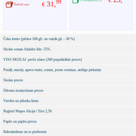
€
Ir noliktavā (1)
99
31,
€
Šobrīd nav
Čeku lentes (pērkot 100.gb. un vairāk gb.: -30 %)
Skolas somas Atlaides līdz -55%
VISS SKOLAI -preču izlase (260 populārākās preces)
Penāļi, maciņi, apavu maisi, somas, jostas somiņas, atslēgu piekariņi
Skolas preces
Dāvanu iesaiņošanas preces
Viesību un piknika lietas
Reģistri Mapes Akcija ! Eiro 2,59
Papīrs un papīra preces
Rakstāmlietas un to piederumi