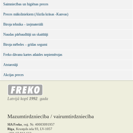
Saimniecības un higiēnas preces
Preces māksliniekiem (Akrila krāsas -Kanvas)
Biroja tehnika – izejmateriāli
Naudas pārbaudītāji un skaitītāji
Biroja mēbeles – grīdas segumi
Freko dāvanu kartes atlaides nepiemērojas
Atstarotāji
Akcijas preces
Latvijā kopš
1992
. gada
Mazumtirdzniecība / vairumtirdzniecība
SIA Freko
, reģ. Nr. 40003091957
Rīga
, Krustpils iela 93, LV-1057