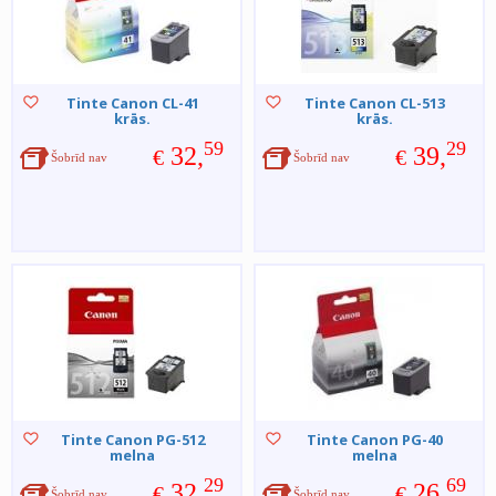
Tinte Canon CL-41
Tinte Canon CL-513
krās.
krās.
59
29
32,
39,
€
€
Šobrīd nav
Šobrīd nav
Tinte Canon PG-512
Tinte Canon PG-40
melna
melna
29
69
32,
26,
€
€
Šobrīd nav
Šobrīd nav