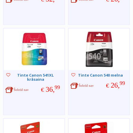
Tinte Canon 541XL
Tinte Canon 540 melna
krāsaina
99
26,
€
Šobrīd nav
99
36,
€
Šobrīd nav