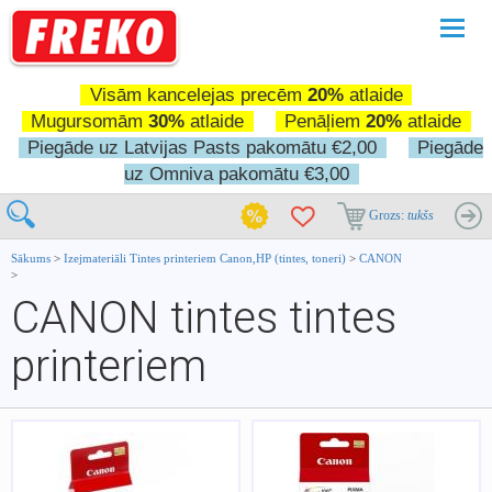
Pārslē
navigā
Visām kancelejas precēm
20%
atlaide
Mugursomām
30%
atlaide
Penāļiem
20%
atlaide
Piegāde uz Latvijas Pasts pakomātu €2,00
Piegāde
uz Omniva pakomātu €3,00
Grozs:
tukšs
Sākums
>
Izejmateriāli Tintes printeriem Canon,HP (tintes, toneri)
>
CANON
>
CANON tintes tintes
printeriem