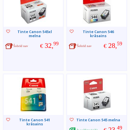
Tinte Canon 545xl
Tinte Canon 546
melna
krāsains
99
59
32,
28,
€
€
Šobrīd nav
Šobrīd nav
Tinte Canon 541
Tinte Canon 545 melna
krāsains
49
23,