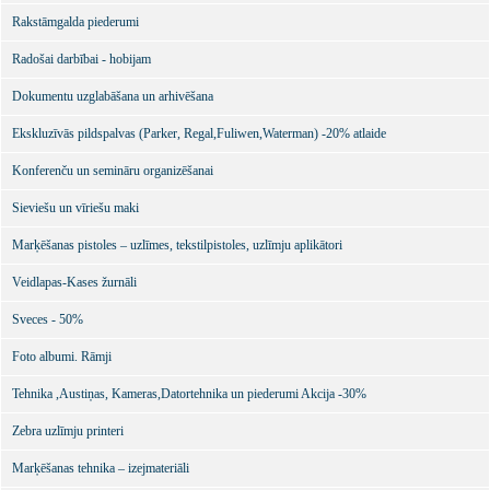
Rakstāmgalda piederumi
Radošai darbībai - hobijam
Dokumentu uzglabāšana un arhivēšana
Ekskluzīvās pildspalvas (Parker, Regal,Fuliwen,Waterman) -20% atlaide
Konferenču un semināru organizēšanai
Sieviešu un vīriešu maki
Marķēšanas pistoles – uzlīmes, tekstilpistoles, uzlīmju aplikātori
Veidlapas-Kases žurnāli
Sveces - 50%
Foto albumi. Rāmji
Tehnika ,Austiņas, Kameras,Datortehnika un piederumi Akcija -30%
Zebra uzlīmju printeri
Marķēšanas tehnika – izejmateriāli