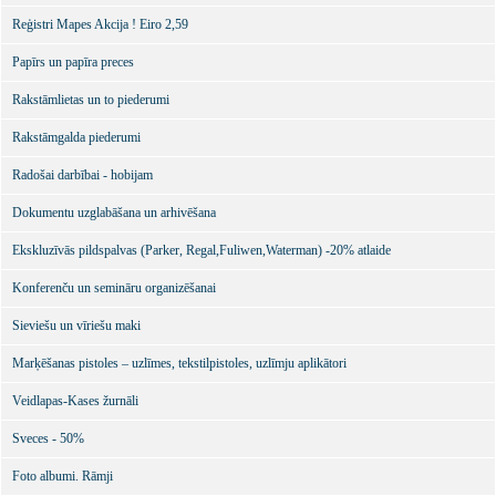
Reģistri Mapes Akcija ! Eiro 2,59
Papīrs un papīra preces
Rakstāmlietas un to piederumi
Rakstāmgalda piederumi
Radošai darbībai - hobijam
Dokumentu uzglabāšana un arhivēšana
Ekskluzīvās pildspalvas (Parker, Regal,Fuliwen,Waterman) -20% atlaide
Konferenču un semināru organizēšanai
Sieviešu un vīriešu maki
Marķēšanas pistoles – uzlīmes, tekstilpistoles, uzlīmju aplikātori
Veidlapas-Kases žurnāli
Sveces - 50%
Foto albumi. Rāmji