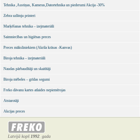
Tehnika ,Austiņas, Kameras,Datortehnika un piederumi Akcija -30%
Zebra uzlīmju printeri
Marķēšanas tehnika – izejmateriāli
Saimniecības un higiēnas preces
Preces māksliniekiem (Akrila krāsas -Kanvas)
Biroja tehnika – izejmateriāli
Naudas pārbaudītāji un skaitītāji
Biroja mēbeles – grīdas segumi
Freko dāvanu kartes atlaides nepiemērojas
Atstarotāji
Akcijas preces
Latvijā kopš
1992
. gada