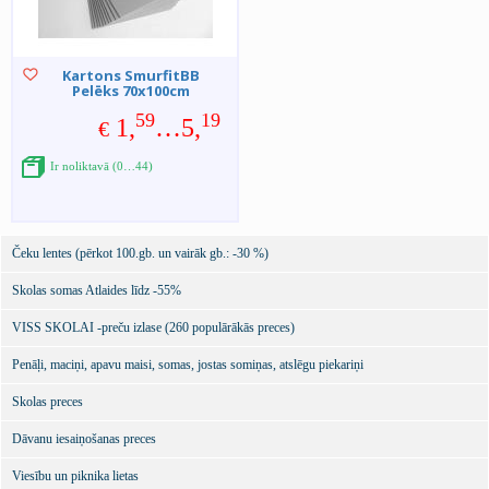
Kartons SmurfitBB
Pelēks 70x100cm
59
19
1,
…5,
€
Ir noliktavā (0…44)
Čeku lentes (pērkot 100.gb. un vairāk gb.: -30 %)
Skolas somas Atlaides līdz -55%
VISS SKOLAI -preču izlase (260 populārākās preces)
Penāļi, maciņi, apavu maisi, somas, jostas somiņas, atslēgu piekariņi
Skolas preces
Dāvanu iesaiņošanas preces
Viesību un piknika lietas