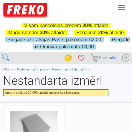
Pārslē
navigā
Visām kancelejas precēm
20%
atlaide
Mugursomām
30%
atlaide
Penāļiem
20%
atlaide
Piegāde uz Latvijas Pasts pakomātu €2,00
Piegāde
uz Omniva pakomātu €3,00
Grozs:
tukšs
Sākums
>
Papīrs un papīra preces
>
Kartons, aplikāciju papīrs
>
Nestandarta izmēri
Jums ir piešķirta 20.00% atlaide precēm šajā kategorijā.