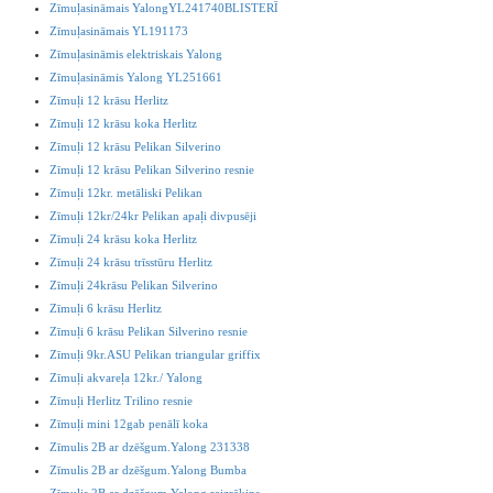
Zīmuļasināmais YalongYL241740BLISTERĪ
Zīmuļasināmais YL191173
Zīmuļasināmis elektriskais Yalong
Zīmuļasināmis Yalong YL251661
Zīmuļi 12 krāsu Herlitz
Zīmuļi 12 krāsu koka Herlitz
Zīmuļi 12 krāsu Pelikan Silverino
Zīmuļi 12 krāsu Pelikan Silverino resnie
Zīmuļi 12kr. metāliski Pelikan
Zīmuļi 12kr/24kr Pelikan apaļi divpusēji
Zīmuļi 24 krāsu koka Herlitz
Zīmuļi 24 krāsu trīsstūru Herlitz
Zīmuļi 24krāsu Pelikan Silverino
Zīmuļi 6 krāsu Herlitz
Zīmuļi 6 krāsu Pelikan Silverino resnie
Zīmuļi 9kr.ASU Pelikan triangular griffix
Zīmuļi akvareļa 12kr./ Yalong
Zīmuļi Herlitz Trilino resnie
Zīmuļi mini 12gab penālī koka
Zīmulis 2B ar dzēšgum.Yalong 231338
Zīmulis 2B ar dzēšgum.Yalong Bumba