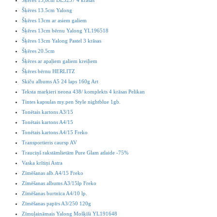
Šķēres 13,8cm DL3237 4 krāsas
Šķēres 13.5cm Yalong
Šķēres 13cm ar asiem galiem
Šķēres 13cm bērnu Yalong YL196518
Šķēres 13cm Yalong Pastel 3 krāsas
Šķēres 20.5cm
Šķēres ar apaļiem galiem kreiļiem
Šķēres bērnu HERLITZ
Skiču albums A5 24 laps 160g Art
Teksta marķieri neona 438/ komplekts 4 krāsas Pelikan
Tintes kapsulas my.pen Style nightblue 1gb.
Tonētais kartons A3/15
Tonētais kartons A4/15
Tonētais kartons A4/15 Freko
Transportieris caursp AV
Trauciņš rakstāmlietām Pure Glam atlaide -75%
Vaska krītiņi Astra
Zīmēšanas alb.A4/15 Freko
Zīmēšanas albums A3/15lp Freko
Zīmēšanas burtnīca A4/10 lp.
Zīmēšanas papīrs A3/250 120g
Zīmuļaināmais Yalong Mošķīši YL191648