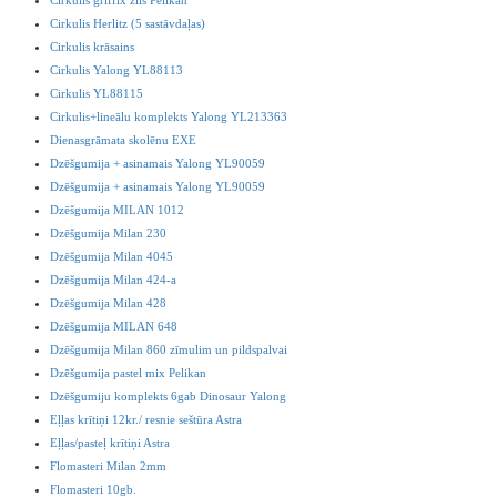
Cirkulis griffix zils Pelikan
Cirkulis Herlitz (5 sastāvdaļas)
Cirkulis krāsains
Cirkulis Yalong YL88113
Cirkulis YL88115
Cirkulis+lineālu komplekts Yalong YL213363
Dienasgrāmata skolēnu EXE
Dzēšgumija + asinamais Yalong YL90059
Dzēšgumija + asinamais Yalong YL90059
Dzēšgumija MILAN 1012
Dzēšgumija Milan 230
Dzēšgumija Milan 4045
Dzēšgumija Milan 424-a
Dzēšgumija Milan 428
Dzēšgumija MILAN 648
Dzēšgumija Milan 860 zīmulim un pildspalvai
Dzēšgumija pastel mix Pelikan
Dzēšgumiju komplekts 6gab Dinosaur Yalong
Eļļas krītiņi 12kr./ resnie seštūra Astra
Eļļas/pasteļ krītiņi Astra
Flomasteri Milan 2mm
Flomasteri 10gb.