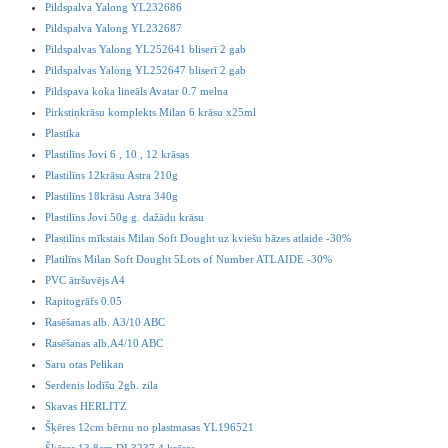
Pildspalva Yalong YL232686
Pildspalva Yalong YL232687
Pildspalvas Yalong YL252641 bliserī 2 gab
Pildspalvas Yalong YL252647 bliserī 2 gab
Pildspava koka lineāls Avatar 0.7 melna
Pirkstiņkrāsu komplekts Milan 6 krāsu x25ml
Plastika
Plastilīns Jovi 6 , 10 , 12 krāsas
Plastilīns 12krāsu Astra 210g
Plastilīns 18krāsu Astra 340g
Plastilīns Jovi 50g g. dažādu krāsu
Plastilīns mīkstais Milan Soft Dought uz kviešu bāzes atlaide -30%
Platilīns Milan Soft Dought 5Lots of Number ATLAIDE -30%
PVC ātršuvējs A4
Rapitogrāfs 0.05
Rasēšanas alb. A3/10 ABC
Rasēšanas alb.A4/10 ABC
Saru otas Pelikan
Serdenis lodīšu 2gb. zila
Skavas HERLITZ
Šķēres 12cm bērnu no plastmasas YL196521