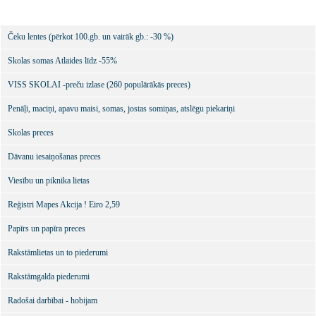
Čeku lentes (pērkot 100.gb. un vairāk gb.: -30 %)
Skolas somas Atlaides līdz -55%
VISS SKOLAI -preču izlase (260 populārākās preces)
Penāļi, maciņi, apavu maisi, somas, jostas somiņas, atslēgu piekariņi
Skolas preces
Dāvanu iesaiņošanas preces
Viesību un piknika lietas
Reģistri Mapes Akcija ! Eiro 2,59
Papīrs un papīra preces
Rakstāmlietas un to piederumi
Rakstāmgalda piederumi
Radošai darbībai - hobijam