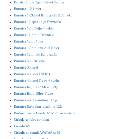
Baltais zīmulis 3gab blisterī Yalong
Burtnīca 1-2.klasei
Burtnīca 1-2klasei līniju garās Dzīvnieki
Burtnīca 12lapas līniju Dzīvnieki
Burtnīca 12lp līniju 4 veidu
Burtnīca 12lp rūt. Dzīvnieki
Burtnīca 12lp rūtiņu
Burtnīca 12lp rūtiņu 2.-4.klasei
Burtnīca 12lp. lielrūtiņu garās
Burtnīca 3.kl.Dzīvnieki
Burtnīca 3.klasei
Burtnīca 4.klasei FREKO
Burtnīca 4.klasei Freko 4 veidu
Burtnīca līniju 1.-2.klasei 12lp
Burtnīca līniju 18lpp Freko
Burtnīca šķērs -šaurlīniju 12lp
Burtnīca šķērs-šaur-platlīniju 12lp
Burtnicu mape Herlitz 18.5*23cm meitene
Cirkuļa grifeles cirkulim
Cirkulis AV
Cirkulis ar zīmuli AVATAR sb18