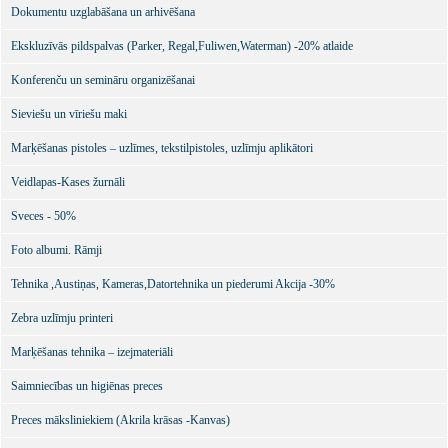
Dokumentu uzglabāšana un arhivēšana
Ekskluzīvās pildspalvas (Parker, Regal,Fuliwen,Waterman) -20% atlaide
Konferenču un semināru organizēšanai
Sieviešu un vīriešu maki
Marķēšanas pistoles – uzlīmes, tekstilpistoles, uzlīmju aplikātori
Veidlapas-Kases žurnāli
Sveces - 50%
Foto albumi. Rāmji
Tehnika ,Austiņas, Kameras,Datortehnika un piederumi Akcija -30%
Zebra uzlīmju printeri
Marķēšanas tehnika – izejmateriāli
Saimniecības un higiēnas preces
Preces māksliniekiem (Akrila krāsas -Kanvas)