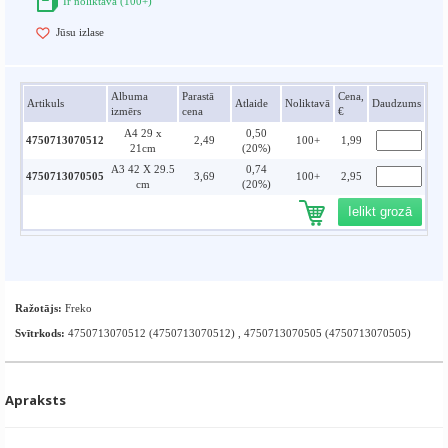
Ir noliktavā (100+)
Jūsu izlase
Albuma
Parastā
Cena,
Artikuls
Atlaide
Noliktavā
Daudzums
izmērs
cena
€
A4 29 x
0,50
4750713070512
2,49
100+
1,99
21cm
(20%)
A3 42 X 29.5
0,74
4750713070505
3,69
100+
2,95
cm
(20%)
Ielikt grozā
Ražotājs:
Freko
Svītrkods:
4750713070512 (4750713070512) , 4750713070505 (4750713070505)
Apraksts