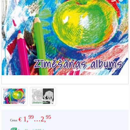
99
95
1,
…2,
€
Cena: