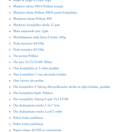
Mape ar pogu A5,easy orga
Marķieri teksta 490/4 Pelikan kompl.
Marķieri teksta Pelikan 490/6 pastel komplekts
Marķieris teksta Pelikan 490
Marķieru komplekts akrila 12 gab
Matu saspraude mix 1gab
Modelējamais māls Astra 6 krāsu 160g
Nošu burtnīca A4/10lp
Nošu burtnīca A5/10lp
Ota ponija Pelikan
Ota saru Nr.25/1GAB. Milan
Otas komplekts ar 3 otām guašām
Otas komplekts 3 otas akvareļu krāsām
Otas vāvere akvarelim
Otu komplekts 4 Yalong Akvareļkrāsām akrila un eļļas krāsām, guašām
Otu komplekts 8gab. Pelikan
Otu komplekts Yalong 6 gab YL233708
Otu skalojamais trauks 5.5x7.5cm
Otu skalojamais trauks Luch/2 otām
Palete krāsu jaukšanai
Palete krāsu jaukšanai
Papīrs rūtiņu A4/100 ar caurumiem