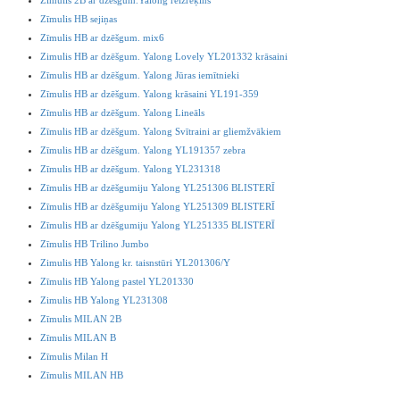
Zīmulis 2B ar dzēšgum.Yalong reizrēķins
Zīmulis HB sejiņas
Zīmulis HB ar dzēšgum. mix6
Zimulis HB ar dzēšgum. Yalong Lovely YL201332 krāsaini
Zīmulis HB ar dzēšgum. Yalong Jūras iemītnieki
Zīmulis HB ar dzēšgum. Yalong krāsaini YL191-359
Zīmulis HB ar dzēšgum. Yalong Lineāls
Zīmulis HB ar dzēšgum. Yalong Svītraini ar gliemžvākiem
Zīmulis HB ar dzēšgum. Yalong YL191357 zebra
Zīmulis HB ar dzēšgum. Yalong YL231318
Zīmulis HB ar dzēšgumiju Yalong YL251306 BLISTERĪ
Zīmulis HB ar dzēšgumiju Yalong YL251309 BLISTERĪ
Zīmulis HB ar dzēšgumiju Yalong YL251335 BLISTERĪ
Zīmulis HB Trilino Jumbo
Zimulis HB Yalong kr. taisnstūri YL201306/Y
Zīmulis HB Yalong pastel YL201330
Zimulis HB Yalong YL231308
Zīmulis MILAN 2B
Zīmulis MILAN B
Zīmulis Milan H
Zīmulis MILAN HB