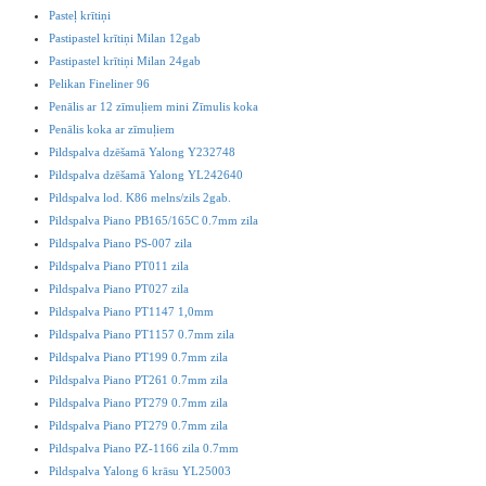
Pasteļ krītiņi
Pastipastel krītiņi Milan 12gab
Pastipastel krītiņi Milan 24gab
Pelikan Fineliner 96
Penālis ar 12 zīmuļiem mini Zīmulis koka
Penālis koka ar zīmuļiem
Pildspalva dzēšamā Yalong Y232748
Pildspalva dzēšamā Yalong YL242640
Pildspalva lod. K86 melns/zils 2gab.
Pildspalva Piano PB165/165C 0.7mm zila
Pildspalva Piano PS-007 zila
Pildspalva Piano PT011 zila
Pildspalva Piano PT027 zila
Pildspalva Piano PT1147 1,0mm
Pildspalva Piano PT1157 0.7mm zila
Pildspalva Piano PT199 0.7mm zila
Pildspalva Piano PT261 0.7mm zila
Pildspalva Piano PT279 0.7mm zila
Pildspalva Piano PT279 0.7mm zila
Pildspalva Piano PZ-1166 zila 0.7mm
Pildspalva Yalong 6 krāsu YL25003