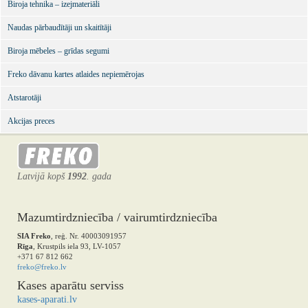
Biroja tehnika – izejmateriāli
Naudas pārbaudītāji un skaitītāji
Biroja mēbeles – grīdas segumi
Freko dāvanu kartes atlaides nepiemērojas
Atstarotāji
Akcijas preces
Latvijā kopš
1992
. gada
Mazumtirdzniecība / vairumtirdzniecība
SIA Freko
, reģ. Nr. 40003091957
Rīga
, Krustpils iela 93, LV-1057
+371 67 812 662
freko@freko.lv
Kases aparātu serviss
kases-aparati.lv