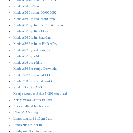
Klade A5/64 rūtiņu YL136125
Klade A5/80 rūtiņu
Klade A5/80 rūtiņu 300006682
Klade A5/80 rūtiņu 300006683
Klade A5/96lp līn. FREKO 4.dizaini
Klade A5/96lp līn. Office
Klade A5/96lp līn.Smaidiņi
Klade A5/96lp līniju EKO ĀDA
Klade A5/96lp rūt. Graphic
Klade A5/96lp rūtiņu
Klade A5/96lp rūtiņu
Klade A5/96lp rūtiņu Dzīvnieki
Klade B5/54 rūtiņu GLITTER
Klade B5/80 rūt YL-18-743
Klade-vārdnīca A5/36lp
Kociņš tumsā spīdošas 5x200mm 1 gab
Krītiņi vaska Griffix Pelikan
Krīts asfalta Milan 6 krāsu
Līme PVA Yalong
Līmes stienīši 11 15cm 6gab
Līmes zīmulis Herlitz
Līmlapiņa 76x51mm neona