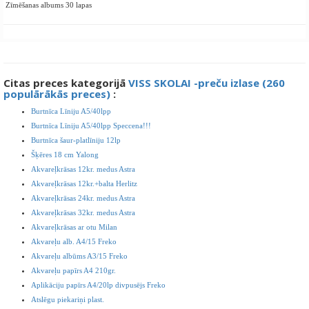
Zīmēšanas albums 30 lapas
Citas preces kategorijā
VISS SKOLAI -preču izlase (260
populārākās preces)
:
Burtnīca Līniju A5/40lpp
Burtnīca Līniju A5/40lpp Speccena!!!
Burtnīca šaur-platlīniju 12lp
Šķēres 18 cm Yalong
Akvareļkrāsas 12kr. medus Astra
Akvareļkrāsas 12kr.+balta Herlitz
Akvareļkrāsas 24kr. medus Astra
Akvareļkrāsas 32kr. medus Astra
Akvareļkrāsas ar otu Milan
Akvareļu alb. A4/15 Freko
Akvareļu albūms A3/15 Freko
Akvareļu papīrs A4 210gr.
Aplikāciju papīrs A4/20lp divpusējs Freko
Atslēgu piekariņi plast.