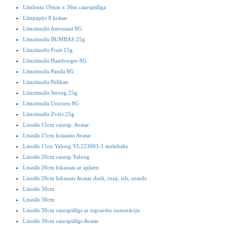
Līmlenta 19mm x 36m caurspīdīga
Līmpapīrs 8 krāsas
Līmzīmulis Astronaut 8G
Līmzīmulis BUMBAS 25g
Līmzīmulis Fruit 15g
Līmzīmulis Hamburger 8G
Līmzīmulis Panda 8G
Līmzīmulis Pelikan
Līmzīmulis Strong 25g
Līmzīmulis Unicorn 8G
Līmzīmulis Zvēri 25g
Lineāls 15cm caursp. Avatar
Lineāls 15cm krāsains Avatar
Lineāls 15cn Yalong YL223603-1 melnbalts
Lineāls 20cm caursp Yalong
Lineāls 20cm lokanais ar apļiem
Lineāls 20cm lokanais Avatar dzelt, rozā, zils, oranžs
Lineāls 30cm
Lineāls 30cm
Lineāls 30cm caurspīdīgs ar iegravētu numerāciju
Lineāls 30cm caurspīdīgs Avatar