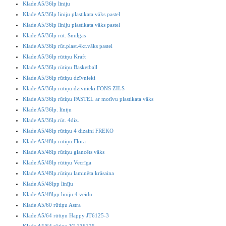
Klade A5/36lp līniju
Klade A5/36lp līniju plastikata vāks pastel
Klade A5/36lp līniju plastikata vāks pastel
Klade A5/36lp rūt. Smilgas
Klade A5/36lp rūt.plast.4kr.vāks pastel
Klade A5/36lp rūtiņu Kraft
Klade A5/36lp rūtiņu Basketball
Klade A5/36lp rūtiņu dzīvnieki
Klade A5/36lp rūtiņu dzīvnieki FONS ZILS
Klade A5/36lp rūtiņu PASTEL ar motīvu plastikata vāks
Klade A5/36lp. līniju
Klade A5/36lp.rūt. 4diz.
Klade A5/48lp rūtiņu 4 dizaini FREKO
Klade A5/48lp rūtiņu Flora
Klade A5/48lp rūtiņu glancēts vāks
Klade A5/48lp rūtiņu Vecrīga
Klade A5/48lp.rūtiņu laminēta krāsaina
Klade A5/48lpp līnīju
Klade A5/48lpp līnīju 4 veidu
Klade A5/60 rūtiņu Astra
Klade A5/64 rūtiņu Happy JT6125-3