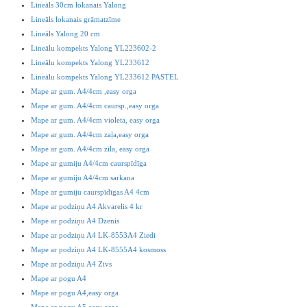
Lineāls 30cm lokanais Yalong
Lineāls lokanais grāmatzīme
Lineāls Yalong 20 cm
Lineālu kompekts Yalong YL223602-2
Lineālu kompekts Yalong YL233612
Lineālu kompekts Yalong YL233612 PASTEL
Mape ar gum. A4/4cm ,easy orga
Mape ar gum. A4/4cm caursp.,easy orga
Mape ar gum. A4/4cm violeta, easy orga
Mape ar gum. A4/4cm zaļa,easy orga
Mape ar gum. A4/4cm zila, easy orga
Mape ar gumiju A4/4cm caurspīdīga
Mape ar gumiju A4/4cm sarkana
Mape ar gumiju caurspīdīgas A4 4cm
Mape ar podziņu A4 Akvarelis 4 kr
Mape ar podziņu A4 Dzenis
Mape ar podziņu A4 LK-8553A4 Ziedi
Mape ar podziņu A4 LK-8555A4 kosmoss
Mape ar podziņu A4 Zivs
Mape ar pogu A4
Mape ar pogu A4,easy orga