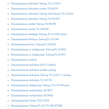
Zīmuļaināmais dubultais Yalong YL211610
Zīmuļaināmais dubultais metāla YL96310
Zīmuļaināmais dubultais Yalong dzīvnieciņi YL221616
Zīmuļaināmais dubultais Yalong YL201607
Zīmuļaināmais metāla Yalong YL96188
Zīmuļaināmais metāla YL191628
Zīmuļaināmais trīsdaļīgs Yalong YL211656 Space
Zīmuļasināmais Pēdiņas YalongYL241560
Zīmuļasināmais Pony YalongYL241661
Zīmuļasināmais ar dzēšgumiju YalongYL241603
Zīmuļasināmais ar dzēšgumiju YalongYL251657
Zīmuļasināmais dubult.
Zīmuļasināmais dubultais DL97 Futbols
Zīmuļasināmais dubultais metāla yalong
Zīmuļasināmais dubultais Yalong YL221617 3 krāsas
Zīmuļasināmais dubultais YL191701
Zīmuļasināmais dzēšgumija Yalong YL231548 pūce
Zīmuļasināmais mehāniskais DL0657
Zīmuļasināmais mehāniskais DL0856
Zīmuļasināmais Violin TQ211639
Zīmuļasināmais YalongYL241732 BLISTERĪ