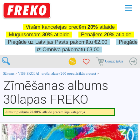
Pārslē
navigā
Visām kancelejas precēm
20%
atlaide
Mugursomām
30%
atlaide
Penāļiem
20%
atlaide
Piegāde uz Latvijas Pasts pakomātu €2,00
Piegāde
uz Omniva pakomātu €3,00
Grozs:
tukšs
Sākums
>
VISS SKOLAI -preču izlase (260 populārākās preces)
>
Zīmēšanas albums
30lapas FREKO
Jums ir piešķirta
20.00%
atlaide precēm šajā kategorijā.