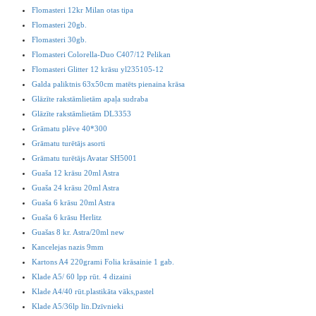
Flomasteri 12kr Milan otas tipa
Flomasteri 20gb.
Flomasteri 30gb.
Flomasteri Colorella-Duo C407/12 Pelikan
Flomasteri Glitter 12 krāsu yl235105-12
Galda paliktnis 63x50cm matēts pienaina krāsa
Glāzīte rakstāmlietām apaļa sudraba
Glāzīte rakstāmlietām DL3353
Grāmatu plēve 40*300
Grāmatu turētājs asorti
Grāmatu turētājs Avatar SH5001
Guaša 12 krāsu 20ml Astra
Guaša 24 krāsu 20ml Astra
Guaša 6 krāsu 20ml Astra
Guaša 6 krāsu Herlitz
Guašas 8 kr. Astra/20ml new
Kancelejas nazis 9mm
Kartons A4 220grami Folia krāsainie 1 gab.
Klade A5/ 60 lpp rūt. 4 dizaini
Klade A4/40 rūt.plastikāta vāks,pastel
Klade A5/36lp līn.Dzīvnieki