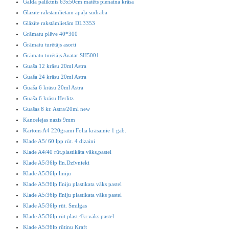
Galda paliktnis 63x50cm matēts pienaina krāsa
Glāzīte rakstāmlietām apaļa sudraba
Glāzīte rakstāmlietām DL3353
Grāmatu plēve 40*300
Grāmatu turētājs asorti
Grāmatu turētājs Avatar SH5001
Guaša 12 krāsu 20ml Astra
Guaša 24 krāsu 20ml Astra
Guaša 6 krāsu 20ml Astra
Guaša 6 krāsu Herlitz
Guašas 8 kr. Astra/20ml new
Kancelejas nazis 9mm
Kartons A4 220grami Folia krāsainie 1 gab.
Klade A5/ 60 lpp rūt. 4 dizaini
Klade A4/40 rūt.plastikāta vāks,pastel
Klade A5/36lp līn.Dzīvnieki
Klade A5/36lp līniju
Klade A5/36lp līniju plastikata vāks pastel
Klade A5/36lp līniju plastikata vāks pastel
Klade A5/36lp rūt. Smilgas
Klade A5/36lp rūt.plast.4kr.vāks pastel
Klade A5/36lp rūtiņu Kraft