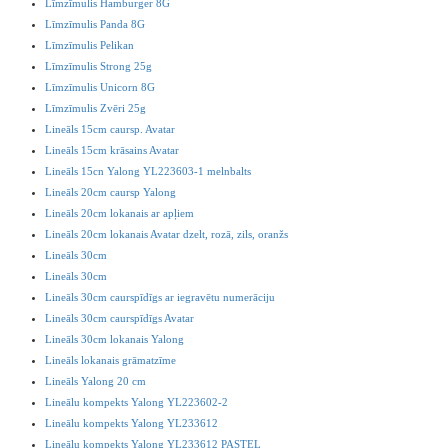
Līmzīmulis Hamburger 8G
Līmzīmulis Panda 8G
Līmzīmulis Pelikan
Līmzīmulis Strong 25g
Līmzīmulis Unicorn 8G
Līmzīmulis Zvēri 25g
Lineāls 15cm caursp. Avatar
Lineāls 15cm krāsains Avatar
Lineāls 15cn Yalong YL223603-1 melnbalts
Lineāls 20cm caursp Yalong
Lineāls 20cm lokanais ar apļiem
Lineāls 20cm lokanais Avatar dzelt, rozā, zils, oranžs
Lineāls 30cm
Lineāls 30cm
Lineāls 30cm caurspīdīgs ar iegravētu numerāciju
Lineāls 30cm caurspīdīgs Avatar
Lineāls 30cm lokanais Yalong
Lineāls lokanais grāmatzīme
Lineāls Yalong 20 cm
Lineālu kompekts Yalong YL223602-2
Lineālu kompekts Yalong YL233612
Lineālu kompekts Yalong YL233612 PASTEL