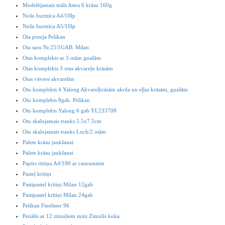
Modelējamais māls Astra 6 krāsu 160g
Nošu burtnīca A4/10lp
Nošu burtnīca A5/10lp
Ota ponija Pelikan
Ota saru Nr.25/1GAB. Milan
Otas komplekts ar 3 otām guašām
Otas komplekts 3 otas akvareļu krāsām
Otas vāvere akvarelim
Otu komplekts 4 Yalong Akvareļkrāsām akrila un eļļas krāsām, guašām
Otu komplekts 8gab. Pelikan
Otu komplekts Yalong 6 gab YL233708
Otu skalojamais trauks 5.5x7.5cm
Otu skalojamais trauks Luch/2 otām
Palete krāsu jaukšanai
Palete krāsu jaukšanai
Papīrs rūtiņu A4/100 ar caurumiem
Pasteļ krītiņi
Pastipastel krītiņi Milan 12gab
Pastipastel krītiņi Milan 24gab
Pelikan Fineliner 96
Penālis ar 12 zīmuļiem mini Zīmulis koka