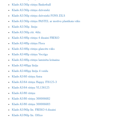
Klade A5/36lp rūtiņu Basketball
Klade A5/36lp rūtiņu dzīvnieki
Klade A5/36lp rūtiņu dzīvnieki FONS ZILS
Klade A5/36lp rūtiņu PASTEL ar motīvu plastikata vāks
Klade A5/36lp. līniju
Klade A5/36lp.rūt. 4diz.
Klade A5/48lp rūtiņu 4 dizaini FREKO
Klade A5/48lp rūtiņu Flora
Klade A5/48lp rūtiņu glancēts vāks
Klade A5/48lp rūtiņu Vecrīga
Klade A5/48lp.rūtiņu laminēta krāsaina
Klade A5/48lpp līnīju
Klade A5/48lpp līnīju 4 veidu
Klade A5/60 rūtiņu Astra
Klade A5/64 rūtiņu Happy JT6125-3
Klade A5/64 rūtiņu YL136125
Klade A5/80 rūtiņu
Klade A5/80 rūtiņu 300006682
Klade A5/80 rūtiņu 300006683
Klade A5/96lp līn. FREKO 4.dizaini
Klade A5/96lp līn. Office