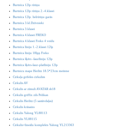
Burtnīca 12lp rūtiņu
Burtnīca 12lp rūtiņu 2.-4.klasei
Burtnīca 12lp. lielrūtiņu garās
Burtnīca 3.kl.Dzīvnieki
Burtnīca 3.klasei
Burtnīca 4.klasei FREKO
Burtnīca 4.klasei Freko 4 veidu
Burtnīca līniju 1.-2.klasei 12lp
Burtnīca līniju 18lpp Freko
Burtnīca šķērs -šaurlīniju 12lp
Burtnīca šķērs-šaur-platlīniju 12lp
Burtnicu mape Herlitz 18.5*23cm meitene
Cirkuļa grifeles cirkulim
Cirkulis AV
Cirkulis ar zīmuli AVATAR sb18
Cirkulis griffix zils Pelikan
Cirkulis Herlitz (5 sastāvdaļas)
Cirkulis krāsains
Cirkulis Yalong YL88113
Cirkulis YL88115
Cirkulis+lineālu komplekts Yalong YL213363