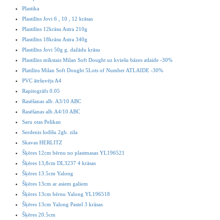
Plastika
Plastilīns Jovi 6 , 10 , 12 krāsas
Plastilīns 12krāsu Astra 210g
Plastilīns 18krāsu Astra 340g
Plastilīns Jovi 50g g. dažādu krāsu
Plastilīns mīkstais Milan Soft Dought uz kviešu bāzes atlaide -30%
Platilīns Milan Soft Dought 5Lots of Number ATLAIDE -30%
PVC ātršuvējs A4
Rapitogrāfs 0.05
Rasēšanas alb. A3/10 ABC
Rasēšanas alb.A4/10 ABC
Saru otas Pelikan
Serdenis lodīšu 2gb. zila
Skavas HERLITZ
Šķēres 12cm bērnu no plastmasas YL196521
Šķēres 13,8cm DL3237 4 krāsas
Šķēres 13.5cm Yalong
Šķēres 13cm ar asiem galiem
Šķēres 13cm bērnu Yalong YL196518
Šķēres 13cm Yalong Pastel 3 krāsas
Šķēres 20.5cm