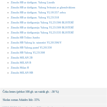
Zīmulis HB ar dzēšgum. Yalong Lineāls
Zīmulis HB ar dzēšgum. Yalong Svītraini ar gliemžvākiem
Zīmulis HB ar dzēšgum. Yalong YL191357 zebra
Zīmulis HB ar dzēšgum. Yalong YL231318
Zīmulis HB ar dzēšgumiju Yalong YL251306 BLISTERĪ
Zīmulis HB ar dzēšgumiju Yalong YL251309 BLISTERĪ
Zīmulis HB ar dzēšgumiju Yalong YL251335 BLISTERĪ
Zīmulis HB Trilino Jumbo
Zimulis HB Yalong kr. taisnstūri YL201306/Y
Zīmulis HB Yalong pastel YL201330
Zimulis HB Yalong YL231308
Zīmulis MILAN 2B
Zīmulis MILAN B
Zīmulis Milan H
Zīmulis MILAN HB
Čeku lentes (pērkot 100.gb. un vairāk gb.: -30 %)
Skolas somas Atlaides līdz -55%