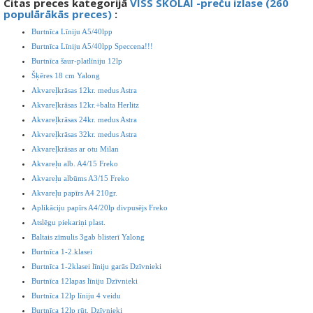
Citas preces kategorijā
VISS SKOLAI -preču izlase (260
populārākās preces)
:
Burtnīca Līniju A5/40lpp
Burtnīca Līniju A5/40lpp Speccena!!!
Burtnīca šaur-platlīniju 12lp
Šķēres 18 cm Yalong
Akvareļkrāsas 12kr. medus Astra
Akvareļkrāsas 12kr.+balta Herlitz
Akvareļkrāsas 24kr. medus Astra
Akvareļkrāsas 32kr. medus Astra
Akvareļkrāsas ar otu Milan
Akvareļu alb. A4/15 Freko
Akvareļu albūms A3/15 Freko
Akvareļu papīrs A4 210gr.
Aplikāciju papīrs A4/20lp divpusējs Freko
Atslēgu piekariņi plast.
Baltais zīmulis 3gab blisterī Yalong
Burtnīca 1-2.klasei
Burtnīca 1-2klasei līniju garās Dzīvnieki
Burtnīca 12lapas līniju Dzīvnieki
Burtnīca 12lp līniju 4 veidu
Burtnīca 12lp rūt. Dzīvnieki