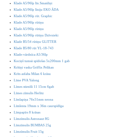
Klade A5/96lp līn.Smaidiņi
Klade A5/96lp līniju EKO ĀDA
Klade A5/96lp rūt. Graphic
Klade A5/96lp rūtiņu
Klade A5/96lp rūtiņu
Klade A5/96lp rūtiņu Dzīvnieki
Klade B5/54 rūtiņu GLITTER
Klade B5/80 rūt YL-18-743
Klade-vārdnīca A5/36lp
Kociņš tumsā spīdošas 5x200mm 1 gab
Krītiņi vaska Griffix Pelikan
Krīts asfalta Milan 6 krāsu
Līme PVA Yalong
Līmes stienīši 11 15cm 6gab
Līmes zīmulis Herlitz
Līmlapiņa 76x51mm neona
Līmlenta 19mm x 36m caurspīdīga
Līmpapīrs 8 krāsas
Līmzīmulis Astronaut 8G
Līmzīmulis BUMBAS 25g
Līmzīmulis Fruit 15g