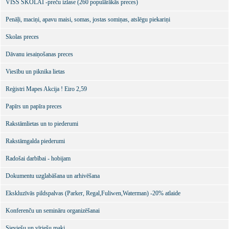
VISS SKOLAI -preču izlase (260 populārākās preces)
Penāļi, maciņi, apavu maisi, somas, jostas somiņas, atslēgu piekariņi
Skolas preces
Dāvanu iesaiņošanas preces
Viesību un piknika lietas
Reģistri Mapes Akcija ! Eiro 2,59
Papīrs un papīra preces
Rakstāmlietas un to piederumi
Rakstāmgalda piederumi
Radošai darbībai - hobijam
Dokumentu uzglabāšana un arhivēšana
Ekskluzīvās pildspalvas (Parker, Regal,Fuliwen,Waterman) -20% atlaide
Konferenču un semināru organizēšanai
Sieviešu un vīriešu maki