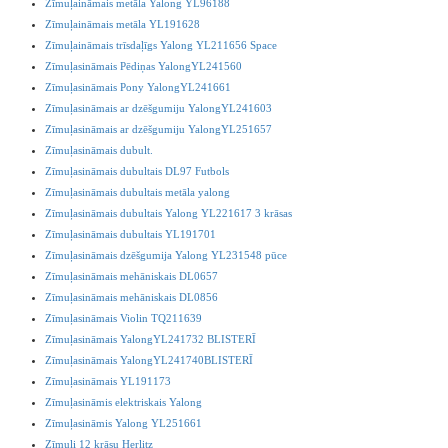
Zīmuļaināmais metāla Yalong YL96188
Zīmuļaināmais metāla YL191628
Zīmuļaināmais trīsdaļīgs Yalong YL211656 Space
Zīmuļasināmais Pēdiņas YalongYL241560
Zīmuļasināmais Pony YalongYL241661
Zīmuļasināmais ar dzēšgumiju YalongYL241603
Zīmuļasināmais ar dzēšgumiju YalongYL251657
Zīmuļasināmais dubult.
Zīmuļasināmais dubultais DL97 Futbols
Zīmuļasināmais dubultais metāla yalong
Zīmuļasināmais dubultais Yalong YL221617 3 krāsas
Zīmuļasināmais dubultais YL191701
Zīmuļasināmais dzēšgumija Yalong YL231548 pūce
Zīmuļasināmais mehāniskais DL0657
Zīmuļasināmais mehāniskais DL0856
Zīmuļasināmais Violin TQ211639
Zīmuļasināmais YalongYL241732 BLISTERĪ
Zīmuļasināmais YalongYL241740BLISTERĪ
Zīmuļasināmais YL191173
Zīmuļasināmis elektriskais Yalong
Zīmuļasināmis Yalong YL251661
Zīmuļi 12 krāsu Herlitz