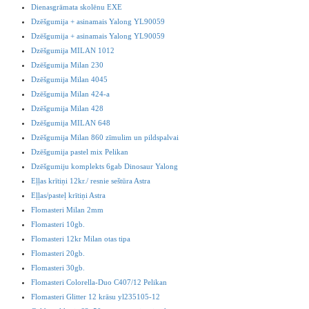
Dienasgrāmata skolēnu EXE
Dzēšgumija + asinamais Yalong YL90059
Dzēšgumija + asinamais Yalong YL90059
Dzēšgumija MILAN 1012
Dzēšgumija Milan 230
Dzēšgumija Milan 4045
Dzēšgumija Milan 424-a
Dzēšgumija Milan 428
Dzēšgumija MILAN 648
Dzēšgumija Milan 860 zīmulim un pildspalvai
Dzēšgumija pastel mix Pelikan
Dzēšgumiju komplekts 6gab Dinosaur Yalong
Eļļas krītiņi 12kr./ resnie seštūra Astra
Eļļas/pasteļ krītiņi Astra
Flomasteri Milan 2mm
Flomasteri 10gb.
Flomasteri 12kr Milan otas tipa
Flomasteri 20gb.
Flomasteri 30gb.
Flomasteri Colorella-Duo C407/12 Pelikan
Flomasteri Glitter 12 krāsu yl235105-12