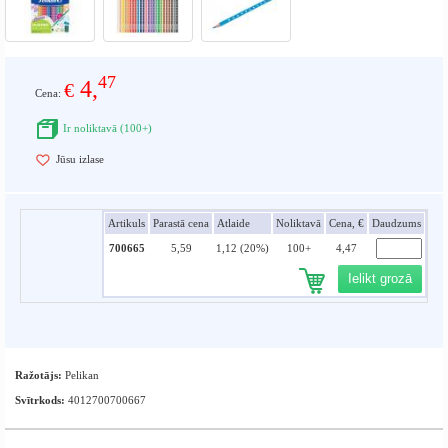
47
4,
€
Cena:
Ir noliktavā (100+)
Jūsu izlase
Artikuls
Parastā cena
Atlaide
Noliktavā
Cena, €
Daudzums
700665
5,59
1,12 (20%)
100+
4,47
Ielikt grozā
Ražotājs:
Pelikan
Svītrkods:
4012700700667