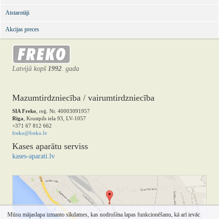
Atstarotāji
Akcijas preces
Latvijā kopš
1992
. gada
Mazumtirdzniecība / vairumtirdzniecība
SIA Freko
, reģ. Nr. 40003091957
Rīga
, Krustpils iela 93, LV-1057
+371 67 812 662
freko@freko.lv
Kases aparātu serviss
kases-aparati.lv
Mūsu mājaslapa izmanto sīkdatnes, kas nodrošina lapas funkcionēšanu, kā arī ievāc