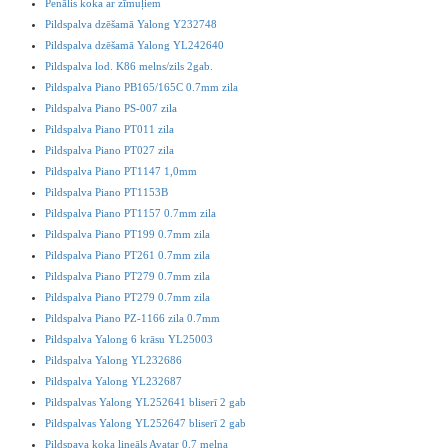
Penālis koka ar zīmuļiem
Pildspalva dzēšamā Yalong Y232748
Pildspalva dzēšamā Yalong YL242640
Pildspalva lod. K86 melns/zils 2gab.
Pildspalva Piano PB165/165C 0.7mm zila
Pildspalva Piano PS-007 zila
Pildspalva Piano PT011 zila
Pildspalva Piano PT027 zila
Pildspalva Piano PT1147 1,0mm
Pildspalva Piano PT1153B
Pildspalva Piano PT1157 0.7mm zila
Pildspalva Piano PT199 0.7mm zila
Pildspalva Piano PT261 0.7mm zila
Pildspalva Piano PT279 0.7mm zila
Pildspalva Piano PT279 0.7mm zila
Pildspalva Piano PZ-1166 zila 0.7mm
Pildspalva Yalong 6 krāsu YL25003
Pildspalva Yalong YL232686
Pildspalva Yalong YL232687
Pildspalvas Yalong YL252641 bliserī 2 gab
Pildspalvas Yalong YL252647 bliserī 2 gab
Pildspava koka lineāls Avatar 0.7 melna