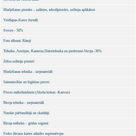
Marķēšanas pistoles – uzlīmes, tekstilpistoles, uzlīmju aplikātori
Veidlapas-Kases žurnāli
Sveces - 50%
Foto albumi. Rāmji
Tehnika ,Austiņas, Kameras,Datortehnika un piederumi Akcija -30%
Zebra uzlīmju printeri
Marķēšanas tehnika – izejmateriāli
Saimniecības un higiēnas preces
Preces māksliniekiem (Akrila krāsas -Kanvas)
Biroja tehnika – izejmateriāli
Naudas pārbaudītāji un skaitītāji
Biroja mēbeles – grīdas segumi
Freko dāvanu kartes atlaides nepiemērojas