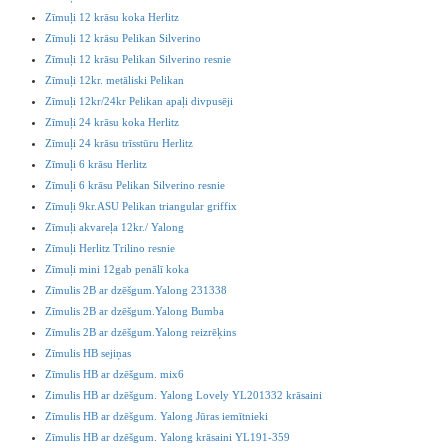
Zīmuļi 12 krāsu koka Herlitz
Zīmuļi 12 krāsu Pelikan Silverino
Zīmuļi 12 krāsu Pelikan Silverino resnie
Zīmuļi 12kr. metāliski Pelikan
Zīmuļi 12kr/24kr Pelikan apaļi divpusēji
Zīmuļi 24 krāsu koka Herlitz
Zīmuļi 24 krāsu trīsstūru Herlitz
Zīmuļi 6 krāsu Herlitz
Zīmuļi 6 krāsu Pelikan Silverino resnie
Zīmuļi 9kr.ASU Pelikan triangular griffix
Zīmuļi akvareļa 12kr./ Yalong
Zīmuļi Herlitz Trilino resnie
Zīmuļi mini 12gab penālī koka
Zīmulis 2B ar dzēšgum.Yalong 231338
Zīmulis 2B ar dzēšgum.Yalong Bumba
Zīmulis 2B ar dzēšgum.Yalong reizrēķins
Zīmulis HB sejiņas
Zīmulis HB ar dzēšgum. mix6
Zimulis HB ar dzēšgum. Yalong Lovely YL201332 krāsaini
Zīmulis HB ar dzēšgum. Yalong Jūras iemītnieki
Zīmulis HB ar dzēšgum. Yalong krāsaini YL191-359