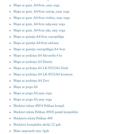
Mape ar gum. A4/4cm ,easy orga
Mape ar gum. A4/4cm caursp.,easy orga
Mape ar gum. A4/4cm violeta, easy orga
Mape ar gum. A4/4cm zaļa,easy orga
Mape ar gum. A4/4cm zila, easy orga
Mape ar gumiju A4/4cm caurspīdīga
Mape ar gumiju A4/4cm sarkana
Mape ar gumiju caurspīdīgas A4 4cm
Mape ar podziņu A4 Akvarelis 4 kr
Mape ar podziņu A4 Dzenis
Mape ar podziņu A4 LK-8553A4 Ziedi
Mape ar podziņu A4 LK-8555A4 kosmoss
Mape ar podziņu A4 Zivs
Mape ar pogu A4
Mape ar pogu A4,easy orga
Mape ar pogu A5,easy orga
Marķieri teksta 490/4 Pelikan kompl.
Marķieri teksta Pelikan 490/6 pastel komplekts
Marķieris teksta Pelikan 490
Marķieru komplekts akrila 12 gab
Matu saspraude mix 1gab