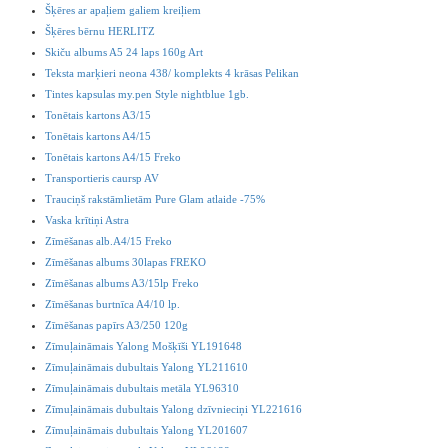
Šķēres ar apaļiem galiem kreiļiem
Šķēres bērnu HERLITZ
Skiču albums A5 24 laps 160g Art
Teksta marķieri neona 438/ komplekts 4 krāsas Pelikan
Tintes kapsulas my.pen Style nightblue 1gb.
Tonētais kartons A3/15
Tonētais kartons A4/15
Tonētais kartons A4/15 Freko
Transportieris caursp AV
Trauciņš rakstāmlietām Pure Glam atlaide -75%
Vaska krītiņi Astra
Zīmēšanas alb.A4/15 Freko
Zīmēšanas albums 30lapas FREKO
Zīmēšanas albums A3/15lp Freko
Zīmēšanas burtnīca A4/10 lp.
Zīmēšanas papīrs A3/250 120g
Zīmuļaināmais Yalong Mošķīši YL191648
Zīmuļaināmais dubultais Yalong YL211610
Zīmuļaināmais dubultais metāla YL96310
Zīmuļaināmais dubultais Yalong dzīvnieciņi YL221616
Zīmuļaināmais dubultais Yalong YL201607