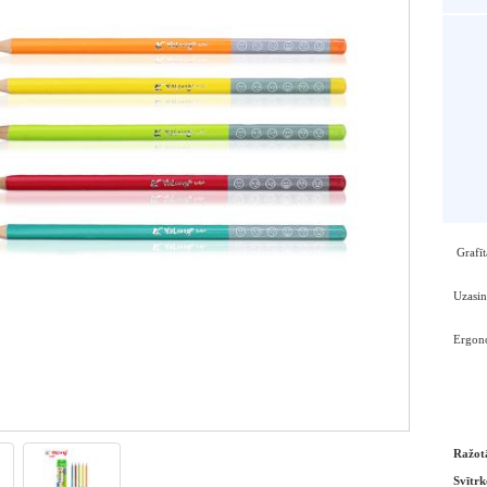
Grafīt
Uzasin
Ergono
Ražot
Svītrk