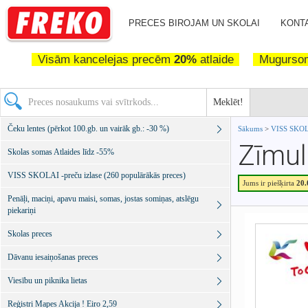
PRECES BIROJAM UN SKOLAI
KONTA
Visām kancelejas precēm
20%
atlaide
Mugurs
Meklēt!
Čeku lentes (pērkot 100.gb. un vairāk gb.: -30 %)
Sākums
>
VISS SKOLA
Zīmul
Skolas somas Atlaides līdz -55%
VISS SKOLAI -preču izlase (260 populārākās preces)
Jums ir piešķirta
20
Penāļi, maciņi, apavu maisi, somas, jostas somiņas, atslēgu
piekariņi
Skolas preces
Dāvanu iesaiņošanas preces
Viesību un piknika lietas
Reģistri Mapes Akcija ! Eiro 2,59