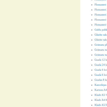
Flomasteri 
Flomasteri
Flomasteri
Flomasteri
Flomasteri
Galda pali
Glāzīte rak
Glāzīte ra
Grāmatu p
Grāmatu tur
Grāmatu tu
Guaša 12 k
Guaša 24 k
Guaša 6 kr
Guaša 6 krā
Guašas 8 k
Kancelejas
Kartons A4
Klade A5/ 6
Klade A4/40
Klade A5/3