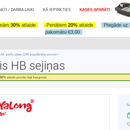
KTI / DARBA LAIKI
KĀ IEPIRKTIES
KASES APARĀTI
omām
30%
atlaide
Penāļiem
20%
atlaide
Piegāde uz 
pakomātu €3,00
I -preču izlase (260 populārākās preces)
>
is HB sejiņas
.00%
atlaide precēm šajā kategorijā.
C