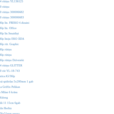
64 rūtiņu YL136125
0 rūtiņu
80 rūtiņu 300006682
80 rūtiņu 300006683
6lp līn. FREKO 4.dizaini
lp līn. Office
6lp līn.Smaidiņi
96lp līniju EKO ĀDA
6lp rūt. Graphic
6lp rūtiņu
6lp rūtiņu
6lp rūtiņu Dzīvnieki
54 rūtiņu GLITTER
0 rūt YL-18-743
nīca A5/36lp
msā spīdošas 5x200mm 1 gab
ka Griffix Pelikan
ta Milan 6 krāsu
Yalong
nīši 11 15cm 6gab
is Herlitz
 76x51mm neona