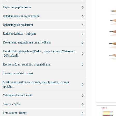
Papīrs un papīra preces
Rakstāmlietas un to piederumi
Rakstāmgalda piederumi
Radošai darbībai - hobijam
Dokumentu uzglabāšana un arhivēšana
Ekskluzīvās pildspalvas (Parker, Regal,Fuliwen,Waterman)
-20% atlaide
Konferenču un semināru organizēšanai
Sieviešu un vīriešu maki
Marķēšanas pistoles – uzlīmes, tekstilpistoles, uzlīmju
aplikātori
Veidlapas-Kases žurnāli
Sveces - 50%
Foto albumi. Rāmji