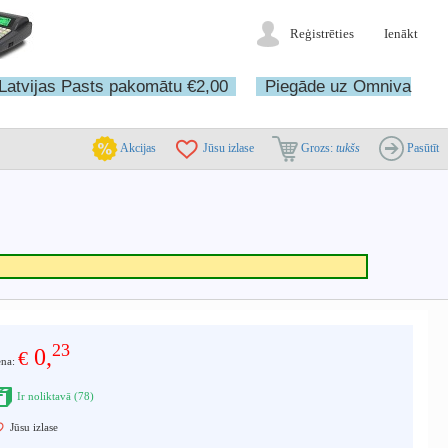
Reģistrēties
Ienākt
Latvijas Pasts pakomātu €2,00
Piegāde uz Omniva
Akcijas
Jūsu izlase
Grozs:
tukšs
Pasūtīt
23
0,
€
ena:
Ir noliktavā (78)
Jūsu izlase