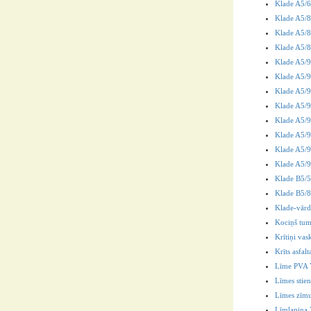
Klade A5/
Klade A5/8
Klade A5/
Klade A5/
Klade A5/9
Klade A5/96
Klade A5/9
Klade A5/
Klade A5/9
Klade A5/9
Klade A5/9
Klade A5/9
Klade B5/
Klade B5/8
Klade-vārd
Kociņš tu
Krītiņi vas
Krīts asfal
Līme PVA 
Līmes stie
Līmes zīmul
Līmlapiņa