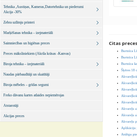
Tehnika ,Austiņas, Kameras,Datortehnika un piederumi
Akcija -30%
Zebra uzlīmju printeri
Marķēšanas tehnika – izejmateriāli
Citas prece
Saimniecības un higiēnas preces
Burtnīca L
Preces māksliniekiem (Akrila krāsas -Kanvas)
Burtnīca L
Biroja tehnika – izejmateriāli
Burtnīca ša
Šķēres 18 
Naudas pārbaudītāji un skaitītāji
Akvareļkrā
Akvareļkrās
Biroja mēbeles – grīdas segumi
Akvareļkrā
Freko dāvanu kartes atlaides nepiemērojas
Akvareļkrā
Akvareļkrā
Atstarotāji
Akvareļu a
Akvareļu a
Akcijas preces
Akvareļu p
Aplikāciju
Atslēgu pie