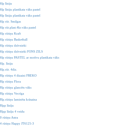
lp līniju
lp līniju plastikata vāks pastel
lp līniju plastikata vāks pastel
6lp rūt. Smilgas
lp rūt.plast.4kr.vāks pastel
6lp rūtiņu Kraft
6lp rūtiņu Basketball
6lp rūtiņu dzīvnieki
6lp rūtiņu dzīvnieki FONS ZILS
6lp rūtiņu PASTEL ar motīvu plastikata vāks
lp. līniju
lp.rūt. 4diz.
8lp rūtiņu 4 dizaini FREKO
8lp rūtiņu Flora
8lp rūtiņu glancēts vāks
8lp rūtiņu Vecrīga
8lp.rūtiņu laminēta krāsaina
8lpp līnīju
8lpp līnīju 4 veidu
0 rūtiņu Astra
4 rūtiņu Happy JT6125-3