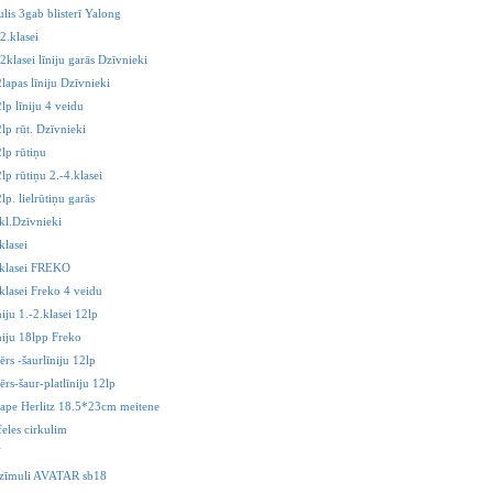
ulis 3gab blisterī Yalong
2.klasei
2klasei līniju garās Dzīvnieki
lapas līniju Dzīvnieki
lp līniju 4 veidu
lp rūt. Dzīvnieki
lp rūtiņu
lp rūtiņu 2.-4.klasei
lp. lielrūtiņu garās
kl.Dzīvnieki
klasei
.klasei FREKO
klasei Freko 4 veidu
niju 1.-2.klasei 12lp
niju 18lpp Freko
ērs -šaurlīniju 12lp
ērs-šaur-platlīniju 12lp
ape Herlitz 18.5*23cm meitene
feles cirkulim
V
r zīmuli AVATAR sb18