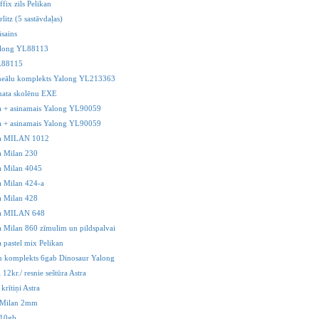
ffix zils Pelikan
rlitz (5 sastāvdaļas)
āsains
Yalong YL88113
YL88115
ineālu komplekts Yalong YL213363
mata skolēnu EXE
a + asinamais Yalong YL90059
a + asinamais Yalong YL90059
a MILAN 1012
a Milan 230
a Milan 4045
 Milan 424-a
a Milan 428
a MILAN 648
 Milan 860 zīmulim un pildspalvai
 pastel mix Pelikan
 komplekts 6gab Dinosaur Yalong
i 12kr./ resnie seštūra Astra
 krītiņi Astra
i Milan 2mm
 10gb.