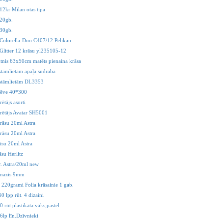
12kr Milan otas tipa
 20gb.
 30gb.
 Colorella-Duo C407/12 Pelikan
 Glitter 12 krāsu yl235105-12
ktnis 63x50cm matēts pienaina krāsa
stāmlietām apaļa sudraba
kstāmlietām DL3353
lēve 40*300
ētājs asorti
rētājs Avatar SH5001
rāsu 20ml Astra
rāsu 20ml Astra
āsu 20ml Astra
su Herlitz
r. Astra/20ml new
 nazis 9mm
 220grami Folia krāsainie 1 gab.
0 lpp rūt. 4 dizaini
 rūt.plastikāta vāks,pastel
6lp līn.Dzīvnieki