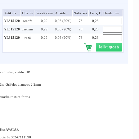
Artikuls
Dizains
Parastā cena
Atlaide
Noliktavā
Cena, €
Daudzums
YL815120
oranžs
0,29
0,06 (20%)
78
0,23
YL815120
dzeltens
0,29
0,06 (20%)
78
0,23
YL815120
rozā
0,29
0,06 (20%)
78
0,23
Ielikt grozā
a zīmulis , cietība HB.
āts. Grifeles diametrs 2.2mm
miska trīstūra forma
ājs:
AVATAR
ods:
6938247111590