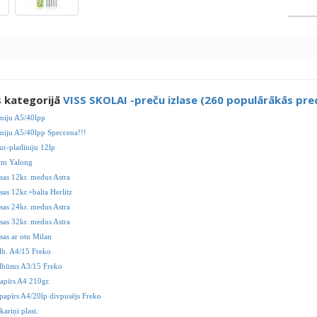
s kategorijā
VISS SKOLAI -preču izlase (260 populārākās pre
īniju A5/40lpp
īniju A5/40lpp Speccena!!!
ur-platlīniju 12lp
cm Yalong
sas 12kr. medus Astra
as 12kr.+balta Herlitz
sas 24kr. medus Astra
sas 32kr. medus Astra
sas ar otu Milan
lb. A4/15 Freko
lbūms A3/15 Freko
apīrs A4 210gr.
 papīrs A4/20lp divpusējs Freko
kariņi plast.