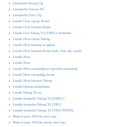
Līmzīmulis Strong 25g
Līmzīmulis Unicorn 8G
Līmzīmulis Zvēri 25g
Lineāls 15cm caursp. Avatar
Lineāls 15cm krāsains Avatar
Lineāls 15cn Yalong YL223603-1 melnbalts
Lineāls 20cm caursp Yalong
Lineāls 20cm lokanais ar apļiem
Lineāls 20cm lokanais Avatar dzelt, rozā, zils, oranžs
Lineāls 30cm
Lineāls 30cm
Lineāls 30cm caurspīdīgs ar iegravētu numerāciju
Lineāls 30cm caurspīdīgs Avatar
Lineāls 30cm lokanais Yalong
Lineāls lokanais grāmatzīme
Lineāls Yalong 20 cm
Lineālu kompekts Yalong YL223602-2
Lineālu kompekts Yalong YL233612
Lineālu kompekts Yalong YL233612 PASTEL
Mape ar gum. A4/4cm ,easy orga
Mape ar gum. A4/4cm caursp.,easy orga