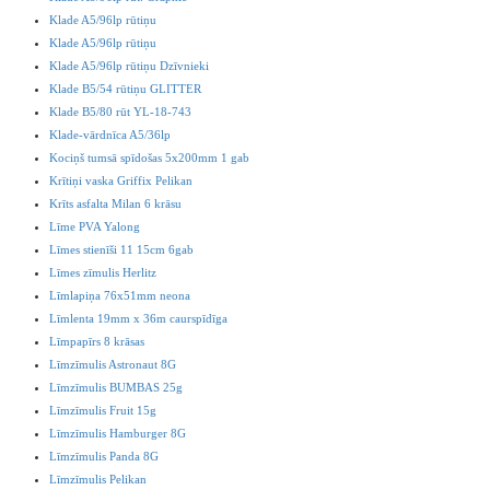
Klade A5/96lp rūtiņu
Klade A5/96lp rūtiņu
Klade A5/96lp rūtiņu Dzīvnieki
Klade B5/54 rūtiņu GLITTER
Klade B5/80 rūt YL-18-743
Klade-vārdnīca A5/36lp
Kociņš tumsā spīdošas 5x200mm 1 gab
Krītiņi vaska Griffix Pelikan
Krīts asfalta Milan 6 krāsu
Līme PVA Yalong
Līmes stienīši 11 15cm 6gab
Līmes zīmulis Herlitz
Līmlapiņa 76x51mm neona
Līmlenta 19mm x 36m caurspīdīga
Līmpapīrs 8 krāsas
Līmzīmulis Astronaut 8G
Līmzīmulis BUMBAS 25g
Līmzīmulis Fruit 15g
Līmzīmulis Hamburger 8G
Līmzīmulis Panda 8G
Līmzīmulis Pelikan