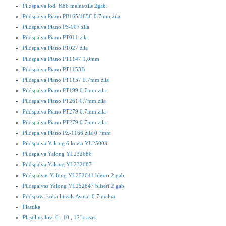
Pildspalva lod. K86 melns/zils 2gab.
Pildspalva Piano PB165/165C 0.7mm zila
Pildspalva Piano PS-007 zila
Pildspalva Piano PT011 zila
Pildspalva Piano PT027 zila
Pildspalva Piano PT1147 1,0mm
Pildspalva Piano PT1153B
Pildspalva Piano PT1157 0.7mm zila
Pildspalva Piano PT199 0.7mm zila
Pildspalva Piano PT261 0.7mm zila
Pildspalva Piano PT279 0.7mm zila
Pildspalva Piano PT279 0.7mm zila
Pildspalva Piano PZ-1166 zila 0.7mm
Pildspalva Yalong 6 krāsu YL25003
Pildspalva Yalong YL232686
Pildspalva Yalong YL232687
Pildspalvas Yalong YL252641 bliserī 2 gab
Pildspalvas Yalong YL252647 bliserī 2 gab
Pildspava koka lineāls Avatar 0.7 melna
Plastika
Plastilīns Jovi 6 , 10 , 12 krāsas