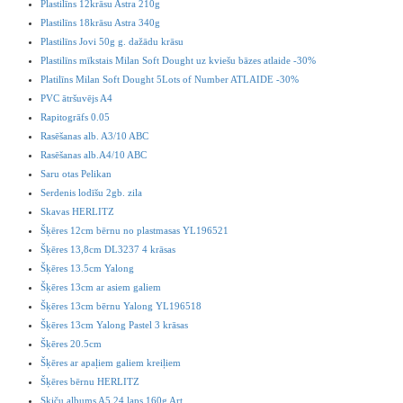
Plastilīns 12krāsu Astra 210g
Plastilīns 18krāsu Astra 340g
Plastilīns Jovi 50g g. dažādu krāsu
Plastilīns mīkstais Milan Soft Dought uz kviešu bāzes atlaide -30%
Platilīns Milan Soft Dought 5Lots of Number ATLAIDE -30%
PVC ātršuvējs A4
Rapitogrāfs 0.05
Rasēšanas alb. A3/10 ABC
Rasēšanas alb.A4/10 ABC
Saru otas Pelikan
Serdenis lodīšu 2gb. zila
Skavas HERLITZ
Šķēres 12cm bērnu no plastmasas YL196521
Šķēres 13,8cm DL3237 4 krāsas
Šķēres 13.5cm Yalong
Šķēres 13cm ar asiem galiem
Šķēres 13cm bērnu Yalong YL196518
Šķēres 13cm Yalong Pastel 3 krāsas
Šķēres 20.5cm
Šķēres ar apaļiem galiem kreiļiem
Šķēres bērnu HERLITZ
Skiču albums A5 24 laps 160g Art