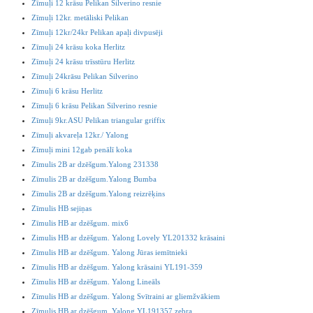
Zīmuļi 12 krāsu Pelikan Silverino resnie
Zīmuļi 12kr. metāliski Pelikan
Zīmuļi 12kr/24kr Pelikan apaļi divpusēji
Zīmuļi 24 krāsu koka Herlitz
Zīmuļi 24 krāsu trīsstūru Herlitz
Zīmuļi 24krāsu Pelikan Silverino
Zīmuļi 6 krāsu Herlitz
Zīmuļi 6 krāsu Pelikan Silverino resnie
Zīmuļi 9kr.ASU Pelikan triangular griffix
Zīmuļi akvareļa 12kr./ Yalong
Zīmuļi mini 12gab penālī koka
Zīmulis 2B ar dzēšgum.Yalong 231338
Zīmulis 2B ar dzēšgum.Yalong Bumba
Zīmulis 2B ar dzēšgum.Yalong reizrēķins
Zīmulis HB sejiņas
Zīmulis HB ar dzēšgum. mix6
Zimulis HB ar dzēšgum. Yalong Lovely YL201332 krāsaini
Zīmulis HB ar dzēšgum. Yalong Jūras iemītnieki
Zīmulis HB ar dzēšgum. Yalong krāsaini YL191-359
Zīmulis HB ar dzēšgum. Yalong Lineāls
Zīmulis HB ar dzēšgum. Yalong Svītraini ar gliemžvākiem
Zīmulis HB ar dzēšgum. Yalong YL191357 zebra