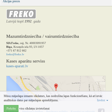
Akcijas preces
Latvijā kopš
1992
. gada
Mazumtirdzniecība / vairumtirdzniecība
SIA Freko
, reģ. Nr. 40003091957
Rīga
, Krustpils iela 93, LV-1057
+371 67 812 662
freko@freko.lv
Kases aparātu serviss
kases-aparati.lv
Mūsu mājaslapa izmanto sīkdatnes, kas nodrošina lapas funkcionēšanu, kā arī ievāc
analītiskus datus par mājaslapas apmeklējumu.
Izvērst
Piekrītu
visu sīkdatņu izvietošanai
Noteikumi
Atteikuma tiesības
Privātuma politika
Kontakti un rekvizīti