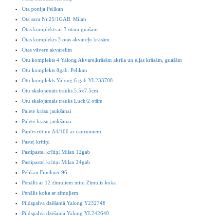
Ota ponija Pelikan
Ota saru Nr.25/1GAB. Milan
Otas komplekts ar 3 otām guašām
Otas komplekts 3 otas akvareļu krāsām
Otas vāvere akvarelim
Otu komplekts 4 Yalong Akvareļkrāsām akrila un eļļas krāsām, guašām
Otu komplekts 8gab. Pelikan
Otu komplekts Yalong 6 gab YL233708
Otu skalojamais trauks 5.5x7.5cm
Otu skalojamais trauks Luch/2 otām
Palete krāsu jaukšanai
Palete krāsu jaukšanai
Papīrs rūtiņu A4/100 ar caurumiem
Pasteļ krītiņi
Pastipastel krītiņi Milan 12gab
Pastipastel krītiņi Milan 24gab
Pelikan Fineliner 96
Penālis ar 12 zīmuļiem mini Zīmulis koka
Penālis koka ar zīmuļiem
Pildspalva dzēšamā Yalong Y232748
Pildspalva dzēšamā Yalong YL242640