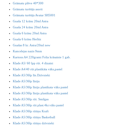
Grāmatu plēve 40*300
Grāmatu turētājs asorti
Grāmatu turētājs Avatar SH5001
Guaša 12 krāsu 20ml Astra
Guaša 24 krāsu 20ml Astra
Guaša 6 krāsu 20ml Astra
Guaša 6 krāsu Herlitz
Guašas 8 kr. Astra/20ml new
Kancelejas nazis 9mm
Kartons A4 220grami Folia krāsainie 1 gab.
Klade A5/ 60 lpp rūt. 4 dizaini
Klade A4/40 rūt.plastikāta vāks,pastel
Klade A5/36lp līn.Dzīvnieki
Klade A5/36lp līniju
Klade A5/36lp līniju plastikata vāks pastel
Klade A5/36lp līniju plastikata vāks pastel
Klade A5/36lp rūt. Smilgas
Klade A5/36lp rūt.plast.4kr.vāks pastel
Klade A5/36lp rūtiņu Kraft
Klade A5/36lp rūtiņu Basketball
Klade A5/36lp rūtiņu dzīvnieki