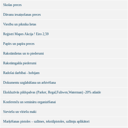
Skolas preces
Dāvanu iesaiņošanas preces
Viesību un piknika lietas
Reģistri Mapes Akcija ! Eiro 2,59
Papīrs un papīra preces
Rakstāmlietas un to piederumi
Rakstāmgalda piederumi
Radošai darbībai - hobijam
Dokumentu uzglabāšana un arhivēšana
Ekskluzīvās pildspalvas (Parker, Regal,Fuliwen,Waterman) -20% atlaide
Konferenču un semināru organizēšanai
Sieviešu un vīriešu maki
Marķēšanas pistoles – uzlīmes, tekstilpistoles, uzlīmju aplikātori