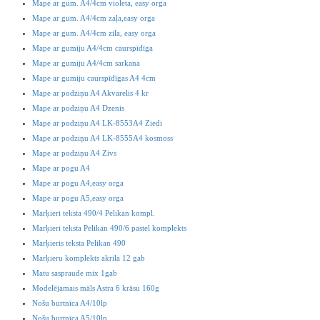
Mape ar gum. A4/4cm violeta, easy orga
Mape ar gum. A4/4cm zaļa,easy orga
Mape ar gum. A4/4cm zila, easy orga
Mape ar gumiju A4/4cm caurspīdīga
Mape ar gumiju A4/4cm sarkana
Mape ar gumiju caurspīdīgas A4 4cm
Mape ar podziņu A4 Akvarelis 4 kr
Mape ar podziņu A4 Dzenis
Mape ar podziņu A4 LK-8553A4 Ziedi
Mape ar podziņu A4 LK-8555A4 kosmoss
Mape ar podziņu A4 Zivs
Mape ar pogu A4
Mape ar pogu A4,easy orga
Mape ar pogu A5,easy orga
Marķieri teksta 490/4 Pelikan kompl.
Marķieri teksta Pelikan 490/6 pastel komplekts
Marķieris teksta Pelikan 490
Marķieru komplekts akrila 12 gab
Matu saspraude mix 1gab
Modelējamais māls Astra 6 krāsu 160g
Nošu burtnīca A4/10lp
Nošu burtnīca A5/10lp