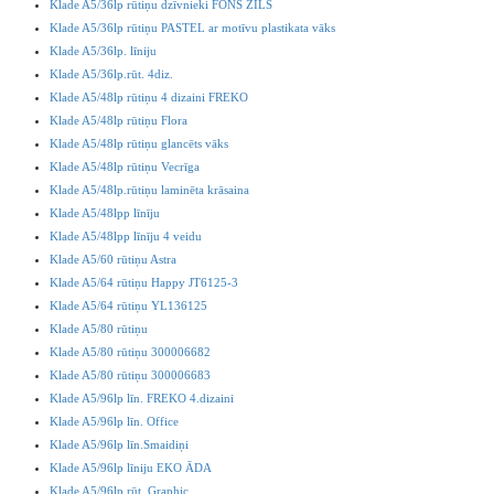
Klade A5/36lp rūtiņu dzīvnieki FONS ZILS
Klade A5/36lp rūtiņu PASTEL ar motīvu plastikata vāks
Klade A5/36lp. līniju
Klade A5/36lp.rūt. 4diz.
Klade A5/48lp rūtiņu 4 dizaini FREKO
Klade A5/48lp rūtiņu Flora
Klade A5/48lp rūtiņu glancēts vāks
Klade A5/48lp rūtiņu Vecrīga
Klade A5/48lp.rūtiņu laminēta krāsaina
Klade A5/48lpp līnīju
Klade A5/48lpp līnīju 4 veidu
Klade A5/60 rūtiņu Astra
Klade A5/64 rūtiņu Happy JT6125-3
Klade A5/64 rūtiņu YL136125
Klade A5/80 rūtiņu
Klade A5/80 rūtiņu 300006682
Klade A5/80 rūtiņu 300006683
Klade A5/96lp līn. FREKO 4.dizaini
Klade A5/96lp līn. Office
Klade A5/96lp līn.Smaidiņi
Klade A5/96lp līniju EKO ĀDA
Klade A5/96lp rūt. Graphic