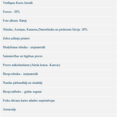
Veidlapas-Kases žurnāli
Sveces - 50%
Foto albumi. Rāmji
Tehnika ,Austiņas, Kameras,Datortehnika un piederumi Akcija -30%
Zebra uzlīmju printeri
Marķēšanas tehnika – izejmateriāli
Saimniecības un higiēnas preces
Preces māksliniekiem (Akrila krāsas -Kanvas)
Biroja tehnika – izejmateriāli
Naudas pārbaudītāji un skaitītāji
Biroja mēbeles – grīdas segumi
Freko dāvanu kartes atlaides nepiemērojas
Atstarotāji