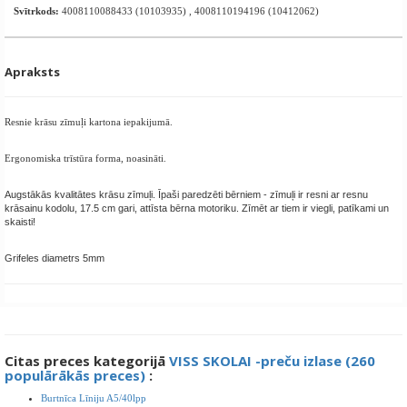
Svītrkods:
4008110088433 (10103935) , 4008110194196 (10412062)
Apraksts
Resnie krāsu zīmuļi kartona iepakijumā.
Ergonomiska trīstūra forma, noasināti.
Augstākās kvalitātes krāsu zīmuļi. Īpaši paredzēti bērniem - zīmuļi ir resni ar resnu
krāsainu kodolu, 17.5 cm gari, attīsta bērna motoriku. Zīmēt ar tiem ir viegli, patīkami un
skaisti!
Grifeles diametrs 5mm
Citas preces kategorijā
VISS SKOLAI -preču izlase (260
populārākās preces)
:
Burtnīca Līniju A5/40lpp