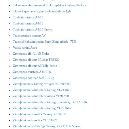
Teksta marķieri neona 438/ komplekts 4 krāsas Pelikan
Tintes kapsulas my.pen Style nightblue 1gb.
Tonētais kartons A3/15
Tonētais kartons A4/15
Tonētais kartons A4/15 Freko
Transportieris caursp AV
Trauciņš rakstāmlietām Pure Glam atlaide -75%
Vaska krītiņi Astra
Zīmēšanas alb.A4/15 Freko
Zīmēšanas albums 30lapas FREKO
Zīmēšanas albums A3/15lp Freko
Zīmēšanas burtnīca A4/10 lp.
Zīmēšanas papīrs A3/250 120g
Zīmuļaināmais Yalong Mošķīši YL191648
Zīmuļaināmais dubultais Yalong YL211610
Zīmuļaināmais dubultais metāla YL96310
Zīmuļaināmais dubultais Yalong dzīvnieciņi YL221616
Zīmuļaināmais dubultais Yalong YL201607
Zīmuļaināmais metāla Yalong YL96188
Zīmuļaināmais metāla YL191628
Zīmuļaināmais trīsdaļīgs Yalong YL211656 Space