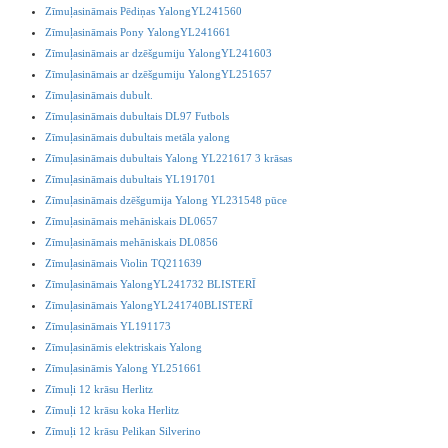
Zīmuļasināmais Pēdiņas YalongYL241560
Zīmuļasināmais Pony YalongYL241661
Zīmuļasināmais ar dzēšgumiju YalongYL241603
Zīmuļasināmais ar dzēšgumiju YalongYL251657
Zīmuļasināmais dubult.
Zīmuļasināmais dubultais DL97 Futbols
Zīmuļasināmais dubultais metāla yalong
Zīmuļasināmais dubultais Yalong YL221617 3 krāsas
Zīmuļasināmais dubultais YL191701
Zīmuļasināmais dzēšgumija Yalong YL231548 pūce
Zīmuļasināmais mehāniskais DL0657
Zīmuļasināmais mehāniskais DL0856
Zīmuļasināmais Violin TQ211639
Zīmuļasināmais YalongYL241732 BLISTERĪ
Zīmuļasināmais YalongYL241740BLISTERĪ
Zīmuļasināmais YL191173
Zīmuļasināmis elektriskais Yalong
Zīmuļasināmis Yalong YL251661
Zīmuļi 12 krāsu Herlitz
Zīmuļi 12 krāsu koka Herlitz
Zīmuļi 12 krāsu Pelikan Silverino