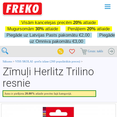
Pārslē
navigā
Visām kancelejas precēm
20%
atlaide
Mugursomām
30%
atlaide
Penāļiem
20%
atlaide
Piegāde uz Latvijas Pasts pakomātu €2,00
Piegāde
uz Omniva pakomātu €3,00
Grozs:
tukšs
Sākums
>
VISS SKOLAI -preču izlase (260 populārākās preces)
>
Zīmuļi Herlitz Trilino
resnie
Jums ir piešķirta
20.00%
atlaide precēm šajā kategorijā.