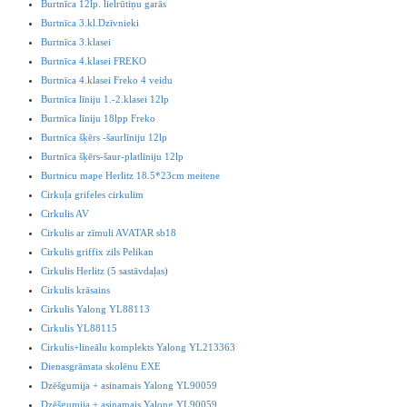
Burtnīca 12lp. lielrūtiņu garās
Burtnīca 3.kl.Dzīvnieki
Burtnīca 3.klasei
Burtnīca 4.klasei FREKO
Burtnīca 4.klasei Freko 4 veidu
Burtnīca līniju 1.-2.klasei 12lp
Burtnīca līniju 18lpp Freko
Burtnīca šķērs -šaurlīniju 12lp
Burtnīca šķērs-šaur-platlīniju 12lp
Burtnicu mape Herlitz 18.5*23cm meitene
Cirkuļa grifeles cirkulim
Cirkulis AV
Cirkulis ar zīmuli AVATAR sb18
Cirkulis griffix zils Pelikan
Cirkulis Herlitz (5 sastāvdaļas)
Cirkulis krāsains
Cirkulis Yalong YL88113
Cirkulis YL88115
Cirkulis+lineālu komplekts Yalong YL213363
Dienasgrāmata skolēnu EXE
Dzēšgumija + asinamais Yalong YL90059
Dzēšgumija + asinamais Yalong YL90059