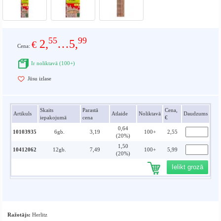
55
99
2,
…5,
€
Cena:
Ir noliktavā (100+)
Jūsu izlase
Skaits
Parastā
Cena,
Artikuls
Atlaide
Noliktavā
Daudzums
iepakojumā
cena
€
0,64
10103935
6gb.
3,19
100+
2,55
(20%)
1,50
10412062
12gb.
7,49
100+
5,99
(20%)
Ielikt grozā
Ražotājs:
Herlitz