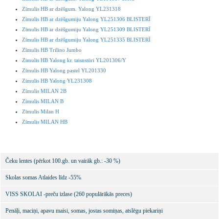
Zīmulis HB ar dzēšgum. Yalong YL231318
Zīmulis HB ar dzēšgumiju Yalong YL251306 BLISTERĪ
Zīmulis HB ar dzēšgumiju Yalong YL251309 BLISTERĪ
Zīmulis HB ar dzēšgumiju Yalong YL251335 BLISTERĪ
Zīmulis HB Trilino Jumbo
Zimulis HB Yalong kr. taisnstūri YL201306/Y
Zīmulis HB Yalong pastel YL201330
Zimulis HB Yalong YL231308
Zīmulis MILAN 2B
Zīmulis MILAN B
Zīmulis Milan H
Zīmulis MILAN HB
Čeku lentes (pērkot 100.gb. un vairāk gb.: -30 %)
Skolas somas Atlaides līdz -55%
VISS SKOLAI -preču izlase (260 populārākās preces)
Penāļi, maciņi, apavu maisi, somas, jostas somiņas, atslēgu piekariņi