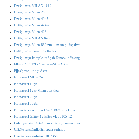
Dzēšgumija MILAN 1012
Dzēšgumija Milan 230
Dzēšgumija Milan 4045
Dzēšgumija Milan 424-a
Dzēšgumija Milan 428
Dzēšgumija MILAN 648
Dzēšgumija Milan 860 zīmulim un pildspalvai
Dzēšgumija pastel mix Pelikan
Dzēšgumiju komplekts 6gab Dinosaur Yalong
Eļļas krītiņi 12kr./ resnie seštūra Astra
Eļļas/pasteļ krītiņi Astra
Flomasteri Milan 2mm
Flomasteri 10gb.
Flomasteri 12kr Milan otas tipa
Flomasteri 20gb.
Flomasteri 30gb.
Flomasteri Colorella-Duo C407/12 Pelikan
Flomasteri Glitter 12 krāsu yl235105-12
Galda paliktnis 63x50cm matēts pienaina krāsa
Glāzīte rakstāmlietām apaļa sudraba
Glāzīte rakstāmlietām DL3353