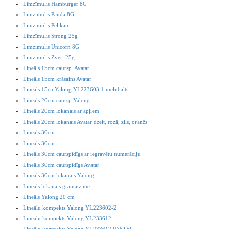
Līmzīmulis Hamburger 8G
Līmzīmulis Panda 8G
Līmzīmulis Pelikan
Līmzīmulis Strong 25g
Līmzīmulis Unicorn 8G
Līmzīmulis Zvēri 25g
Lineāls 15cm caursp. Avatar
Lineāls 15cm krāsains Avatar
Lineāls 15cn Yalong YL223603-1 melnbalts
Lineāls 20cm caursp Yalong
Lineāls 20cm lokanais ar apļiem
Lineāls 20cm lokanais Avatar dzelt, rozā, zils, oranžs
Lineāls 30cm
Lineāls 30cm
Lineāls 30cm caurspīdīgs ar iegravētu numerāciju
Lineāls 30cm caurspīdīgs Avatar
Lineāls 30cm lokanais Yalong
Lineāls lokanais grāmatzīme
Lineāls Yalong 20 cm
Lineālu kompekts Yalong YL223602-2
Lineālu kompekts Yalong YL233612
Lineālu kompekts Yalong YL233612 PASTEL