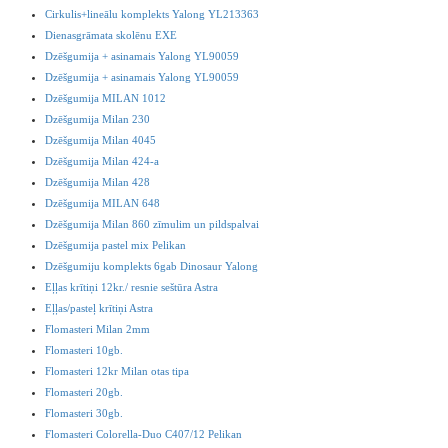
Cirkulis+lineālu komplekts Yalong YL213363
Dienasgrāmata skolēnu EXE
Dzēšgumija + asinamais Yalong YL90059
Dzēšgumija + asinamais Yalong YL90059
Dzēšgumija MILAN 1012
Dzēšgumija Milan 230
Dzēšgumija Milan 4045
Dzēšgumija Milan 424-a
Dzēšgumija Milan 428
Dzēšgumija MILAN 648
Dzēšgumija Milan 860 zīmulim un pildspalvai
Dzēšgumija pastel mix Pelikan
Dzēšgumiju komplekts 6gab Dinosaur Yalong
Eļļas krītiņi 12kr./ resnie seštūra Astra
Eļļas/pasteļ krītiņi Astra
Flomasteri Milan 2mm
Flomasteri 10gb.
Flomasteri 12kr Milan otas tipa
Flomasteri 20gb.
Flomasteri 30gb.
Flomasteri Colorella-Duo C407/12 Pelikan