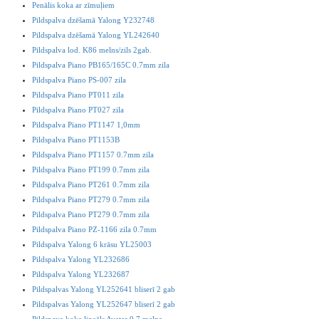
Penālis koka ar zīmuļiem
Pildspalva dzēšamā Yalong Y232748
Pildspalva dzēšamā Yalong YL242640
Pildspalva lod. K86 melns/zils 2gab.
Pildspalva Piano PB165/165C 0.7mm zila
Pildspalva Piano PS-007 zila
Pildspalva Piano PT011 zila
Pildspalva Piano PT027 zila
Pildspalva Piano PT1147 1,0mm
Pildspalva Piano PT1153B
Pildspalva Piano PT1157 0.7mm zila
Pildspalva Piano PT199 0.7mm zila
Pildspalva Piano PT261 0.7mm zila
Pildspalva Piano PT279 0.7mm zila
Pildspalva Piano PT279 0.7mm zila
Pildspalva Piano PZ-1166 zila 0.7mm
Pildspalva Yalong 6 krāsu YL25003
Pildspalva Yalong YL232686
Pildspalva Yalong YL232687
Pildspalvas Yalong YL252641 bliserī 2 gab
Pildspalvas Yalong YL252647 bliserī 2 gab
Pildspava koka lineāls Avatar 0.7 melna