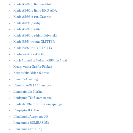
Klade A5/96lp līn.Smaidiņi
Klade A5/96lp līniju EKO ĀDA
Klade A5/96lp rūt. Graphic
Klade A5/96lp rūtiņu
Klade A5/96lp rūtiņu
Klade A5/96lp rūtiņu Dzīvnieki
Klade B5/54 rūtiņu GLITTER
Klade B5/80 rūt YL-18-743
Klade-vārdnīca A5/36lp
Kociņš tumsā spīdošas 5x200mm 1 gab
Krītiņi vaska Griffix Pelikan
Krīts asfalta Milan 6 krāsu
Līme PVA Yalong
Līmes stienīši 11 15cm 6gab
Līmes zīmulis Herlitz
Līmlapiņa 76x51mm neona
Līmlenta 19mm x 36m caurspīdīga
Līmpapīrs 8 krāsas
Līmzīmulis Astronaut 8G
Līmzīmulis BUMBAS 25g
Līmzīmulis Fruit 15g