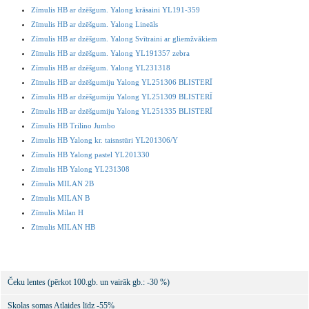
Zīmulis HB ar dzēšgum. Yalong krāsaini YL191-359
Zīmulis HB ar dzēšgum. Yalong Lineāls
Zīmulis HB ar dzēšgum. Yalong Svītraini ar gliemžvākiem
Zīmulis HB ar dzēšgum. Yalong YL191357 zebra
Zīmulis HB ar dzēšgum. Yalong YL231318
Zīmulis HB ar dzēšgumiju Yalong YL251306 BLISTERĪ
Zīmulis HB ar dzēšgumiju Yalong YL251309 BLISTERĪ
Zīmulis HB ar dzēšgumiju Yalong YL251335 BLISTERĪ
Zīmulis HB Trilino Jumbo
Zimulis HB Yalong kr. taisnstūri YL201306/Y
Zīmulis HB Yalong pastel YL201330
Zimulis HB Yalong YL231308
Zīmulis MILAN 2B
Zīmulis MILAN B
Zīmulis Milan H
Zīmulis MILAN HB
Čeku lentes (pērkot 100.gb. un vairāk gb.: -30 %)
Skolas somas Atlaides līdz -55%