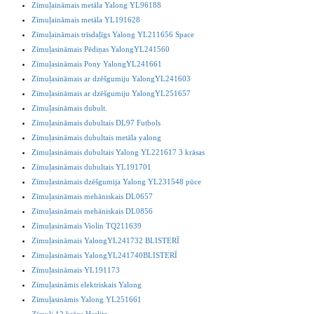
Zīmuļaināmais metāla Yalong YL96188
Zīmuļaināmais metāla YL191628
Zīmuļaināmais trīsdaļīgs Yalong YL211656 Space
Zīmuļasināmais Pēdiņas YalongYL241560
Zīmuļasināmais Pony YalongYL241661
Zīmuļasināmais ar dzēšgumiju YalongYL241603
Zīmuļasināmais ar dzēšgumiju YalongYL251657
Zīmuļasināmais dubult.
Zīmuļasināmais dubultais DL97 Futbols
Zīmuļasināmais dubultais metāla yalong
Zīmuļasināmais dubultais Yalong YL221617 3 krāsas
Zīmuļasināmais dubultais YL191701
Zīmuļasināmais dzēšgumija Yalong YL231548 pūce
Zīmuļasināmais mehāniskais DL0657
Zīmuļasināmais mehāniskais DL0856
Zīmuļasināmais Violin TQ211639
Zīmuļasināmais YalongYL241732 BLISTERĪ
Zīmuļasināmais YalongYL241740BLISTERĪ
Zīmuļasināmais YL191173
Zīmuļasināmis elektriskais Yalong
Zīmuļasināmis Yalong YL251661
Zīmuļi 12 krāsu Herlitz