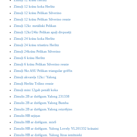
Zīmuļi 12 krāsu koka Herlitz
Zīmuļi 12 krāsu Pelikan Silverino
Zīmuļi 12 krāsu Pelikan Silverino resnie
Zīmuļi 12kr. metāliski Pelikan
Zīmuļi 12kr/24kr Pelikan apaļi divpusēji
Zīmuļi 24 krāsu koka Herlitz
Zīmuļi 24 krāsu trīsstūru Herlitz
Zīmuļi 24krāsu Pelikan Silverino
Zīmuļi 6 krāsu Herlitz
Zīmuļi 6 krāsu Pelikan Silverino resnie
Zīmuļi 9kr.ASU Pelikan triangular griffix
Zīmuļi akvareļa 12kr./ Yalong
Zīmuļi Herlitz Trilino resnie
Zīmuļi mini 12gab penālī koka
Zīmulis 2B ar dzēšgum.Yalong 231338
Zīmulis 2B ar dzēšgum.Yalong Bumba
Zīmulis 2B ar dzēšgum.Yalong reizrēķins
Zīmulis HB sejiņas
Zīmulis HB ar dzēšgum. mix6
Zimulis HB ar dzēšgum. Yalong Lovely YL201332 krāsaini
Zīmulis HB ar dzēšgum. Yalong Jūras iemītnieki