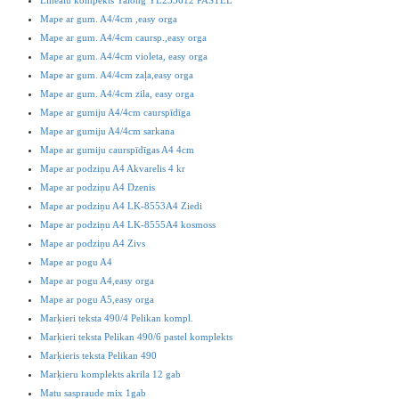
Mape ar gum. A4/4cm ,easy orga
Mape ar gum. A4/4cm caursp.,easy orga
Mape ar gum. A4/4cm violeta, easy orga
Mape ar gum. A4/4cm zaļa,easy orga
Mape ar gum. A4/4cm zila, easy orga
Mape ar gumiju A4/4cm caurspīdīga
Mape ar gumiju A4/4cm sarkana
Mape ar gumiju caurspīdīgas A4 4cm
Mape ar podziņu A4 Akvarelis 4 kr
Mape ar podziņu A4 Dzenis
Mape ar podziņu A4 LK-8553A4 Ziedi
Mape ar podziņu A4 LK-8555A4 kosmoss
Mape ar podziņu A4 Zivs
Mape ar pogu A4
Mape ar pogu A4,easy orga
Mape ar pogu A5,easy orga
Marķieri teksta 490/4 Pelikan kompl.
Marķieri teksta Pelikan 490/6 pastel komplekts
Marķieris teksta Pelikan 490
Marķieru komplekts akrila 12 gab
Matu saspraude mix 1gab