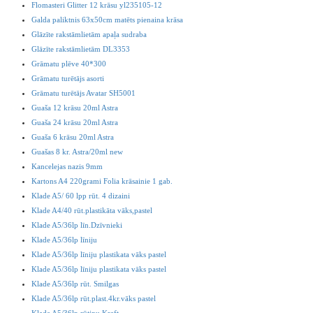
Flomasteri Glitter 12 krāsu yl235105-12
Galda paliktnis 63x50cm matēts pienaina krāsa
Glāzīte rakstāmlietām apaļa sudraba
Glāzīte rakstāmlietām DL3353
Grāmatu plēve 40*300
Grāmatu turētājs asorti
Grāmatu turētājs Avatar SH5001
Guaša 12 krāsu 20ml Astra
Guaša 24 krāsu 20ml Astra
Guaša 6 krāsu 20ml Astra
Guašas 8 kr. Astra/20ml new
Kancelejas nazis 9mm
Kartons A4 220grami Folia krāsainie 1 gab.
Klade A5/ 60 lpp rūt. 4 dizaini
Klade A4/40 rūt.plastikāta vāks,pastel
Klade A5/36lp līn.Dzīvnieki
Klade A5/36lp līniju
Klade A5/36lp līniju plastikata vāks pastel
Klade A5/36lp līniju plastikata vāks pastel
Klade A5/36lp rūt. Smilgas
Klade A5/36lp rūt.plast.4kr.vāks pastel
Klade A5/36lp rūtiņu Kraft