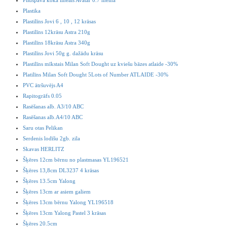
Plastika
Plastilīns Jovi 6 , 10 , 12 krāsas
Plastilīns 12krāsu Astra 210g
Plastilīns 18krāsu Astra 340g
Plastilīns Jovi 50g g. dažādu krāsu
Plastilīns mīkstais Milan Soft Dought uz kviešu bāzes atlaide -30%
Platilīns Milan Soft Dought 5Lots of Number ATLAIDE -30%
PVC ātršuvējs A4
Rapitogrāfs 0.05
Rasēšanas alb. A3/10 ABC
Rasēšanas alb.A4/10 ABC
Saru otas Pelikan
Serdenis lodīšu 2gb. zila
Skavas HERLITZ
Šķēres 12cm bērnu no plastmasas YL196521
Šķēres 13,8cm DL3237 4 krāsas
Šķēres 13.5cm Yalong
Šķēres 13cm ar asiem galiem
Šķēres 13cm bērnu Yalong YL196518
Šķēres 13cm Yalong Pastel 3 krāsas
Šķēres 20.5cm