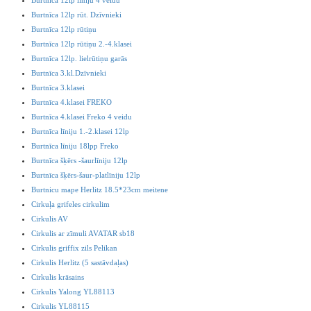
Burtnīca 12lp rūt. Dzīvnieki
Burtnīca 12lp rūtiņu
Burtnīca 12lp rūtiņu 2.-4.klasei
Burtnīca 12lp. lielrūtiņu garās
Burtnīca 3.kl.Dzīvnieki
Burtnīca 3.klasei
Burtnīca 4.klasei FREKO
Burtnīca 4.klasei Freko 4 veidu
Burtnīca līniju 1.-2.klasei 12lp
Burtnīca līniju 18lpp Freko
Burtnīca šķērs -šaurlīniju 12lp
Burtnīca šķērs-šaur-platlīniju 12lp
Burtnicu mape Herlitz 18.5*23cm meitene
Cirkuļa grifeles cirkulim
Cirkulis AV
Cirkulis ar zīmuli AVATAR sb18
Cirkulis griffix zils Pelikan
Cirkulis Herlitz (5 sastāvdaļas)
Cirkulis krāsains
Cirkulis Yalong YL88113
Cirkulis YL88115