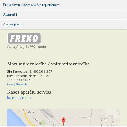
Freko dāvanu kartes atlaides nepiemērojas
Atstarotāji
Akcijas preces
Latvijā kopš
1992
. gada
Mazumtirdzniecība / vairumtirdzniecība
SIA Freko
, reģ. Nr. 40003091957
Rīga
, Krustpils iela 93, LV-1057
+371 67 812 662
freko@freko.lv
Kases aparātu serviss
kases-aparati.lv