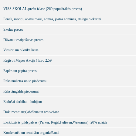
VISS SKOLAI -preču izlase (260 populārākās preces)
Penāļi, maciņi, apavu maisi, somas, jostas somiņas, atslēgu piekariņi
Skolas preces
Dāvanu iesaiņošanas preces
Viesību un piknika lietas
Reģistri Mapes Akcija ! Eiro 2,59
Papīrs un papīra preces
Rakstāmlietas un to piederumi
Rakstāmgalda piederumi
Radošai darbībai - hobijam
Dokumentu uzglabāšana un arhivēšana
Ekskluzīvās pildspalvas (Parker, Regal,Fuliwen,Waterman) -20% atlaide
Konferenču un semināru organizēšanai