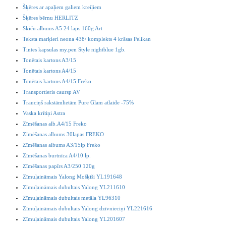
Šķēres ar apaļiem galiem kreiļiem
Šķēres bērnu HERLITZ
Skiču albums A5 24 laps 160g Art
Teksta marķieri neona 438/ komplekts 4 krāsas Pelikan
Tintes kapsulas my.pen Style nightblue 1gb.
Tonētais kartons A3/15
Tonētais kartons A4/15
Tonētais kartons A4/15 Freko
Transportieris caursp AV
Trauciņš rakstāmlietām Pure Glam atlaide -75%
Vaska krītiņi Astra
Zīmēšanas alb.A4/15 Freko
Zīmēšanas albums 30lapas FREKO
Zīmēšanas albums A3/15lp Freko
Zīmēšanas burtnīca A4/10 lp.
Zīmēšanas papīrs A3/250 120g
Zīmuļaināmais Yalong Mošķīši YL191648
Zīmuļaināmais dubultais Yalong YL211610
Zīmuļaināmais dubultais metāla YL96310
Zīmuļaināmais dubultais Yalong dzīvnieciņi YL221616
Zīmuļaināmais dubultais Yalong YL201607