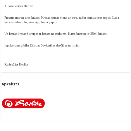
Guašu krāsas Herlitz
Piesātinātas un tīras krāsas. Krāsas jaucas viena ar otru, radot jaunus tīrus toņus. Laba
necaurredzamība, noklāj pilnībā papīru.
Uz katras krāsas burciņas ir krāsas nosaukums. Katrā burciņā ir 25ml krāsas.
Iepakojums atbilst Eiropas Savienības drošības normām.
Ražotājs:
Herlitz
Apraksts