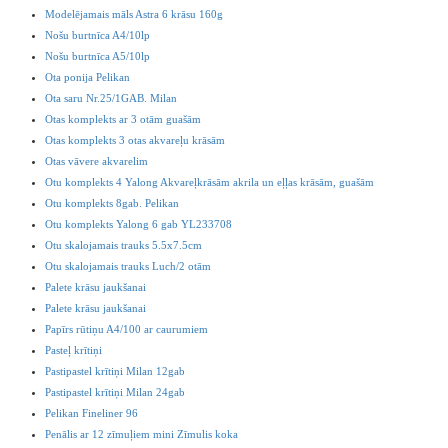
Modelējamais māls Astra 6 krāsu 160g
Nošu burtnīca A4/10lp
Nošu burtnīca A5/10lp
Ota ponija Pelikan
Ota saru Nr.25/1GAB. Milan
Otas komplekts ar 3 otām guašām
Otas komplekts 3 otas akvareļu krāsām
Otas vāvere akvarelim
Otu komplekts 4 Yalong Akvareļkrāsām akrila un eļļas krāsām, guašām
Otu komplekts 8gab. Pelikan
Otu komplekts Yalong 6 gab YL233708
Otu skalojamais trauks 5.5x7.5cm
Otu skalojamais trauks Luch/2 otām
Palete krāsu jaukšanai
Palete krāsu jaukšanai
Papīrs rūtiņu A4/100 ar caurumiem
Pasteļ krītiņi
Pastipastel krītiņi Milan 12gab
Pastipastel krītiņi Milan 24gab
Pelikan Fineliner 96
Penālis ar 12 zīmuļiem mini Zīmulis koka