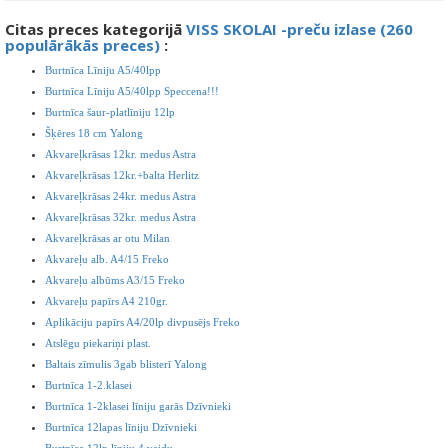
Citas preces kategorijā
VISS SKOLAI -preču izlase (260
populārākās preces)
:
Burtnīca Līniju A5/40lpp
Burtnīca Līniju A5/40lpp Speccena!!!
Burtnīca šaur-platlīniju 12lp
Šķēres 18 cm Yalong
Akvareļkrāsas 12kr. medus Astra
Akvareļkrāsas 12kr.+balta Herlitz
Akvareļkrāsas 24kr. medus Astra
Akvareļkrāsas 32kr. medus Astra
Akvareļkrāsas ar otu Milan
Akvareļu alb. A4/15 Freko
Akvareļu albūms A3/15 Freko
Akvareļu papīrs A4 210gr.
Aplikāciju papīrs A4/20lp divpusējs Freko
Atslēgu piekariņi plast.
Baltais zīmulis 3gab blisterī Yalong
Burtnīca 1-2.klasei
Burtnīca 1-2klasei līniju garās Dzīvnieki
Burtnīca 12lapas līniju Dzīvnieki
Burtnīca 12lp līniju 4 veidu