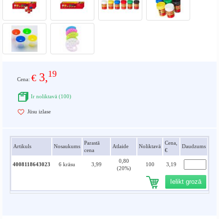
19
3,
€
Cena:
Ir noliktavā (100)
Jūsu izlase
Parastā
Cena,
Artikuls
Nosaukums
Atlaide
Noliktavā
Daudzums
cena
€
0,80
4008118643023
6 krāsu
3,99
100
3,19
(20%)
Ielikt grozā