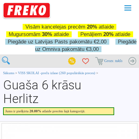
Pārslē
navigā
Visām kancelejas precēm
20%
atlaide
Mugursomām
30%
atlaide
Penāļiem
20%
atlaide
Piegāde uz Latvijas Pasts pakomātu €2,00
Piegāde
uz Omniva pakomātu €3,00
Grozs:
tukšs
Sākums
>
VISS SKOLAI -preču izlase (260 populārākās preces)
>
Guaša 6 krāsu
Herlitz
Jums ir piešķirta
20.00%
atlaide precēm šajā kategorijā.