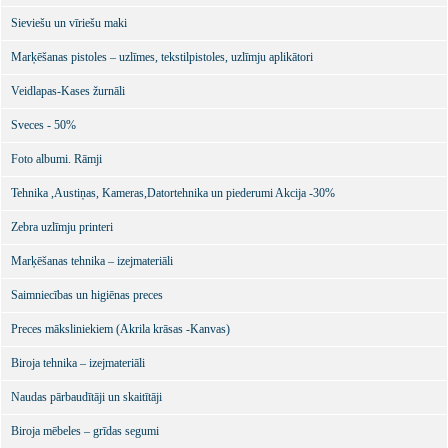
Sieviešu un vīriešu maki
Marķēšanas pistoles – uzlīmes, tekstilpistoles, uzlīmju aplikātori
Veidlapas-Kases žurnāli
Sveces - 50%
Foto albumi. Rāmji
Tehnika ,Austiņas, Kameras,Datortehnika un piederumi Akcija -30%
Zebra uzlīmju printeri
Marķēšanas tehnika – izejmateriāli
Saimniecības un higiēnas preces
Preces māksliniekiem (Akrila krāsas -Kanvas)
Biroja tehnika – izejmateriāli
Naudas pārbaudītāji un skaitītāji
Biroja mēbeles – grīdas segumi