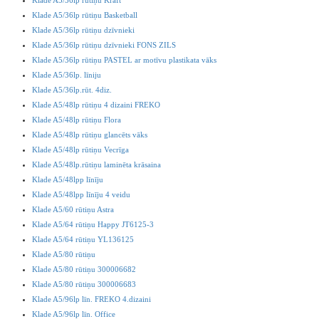
Klade A5/36lp rūtiņu Basketball
Klade A5/36lp rūtiņu dzīvnieki
Klade A5/36lp rūtiņu dzīvnieki FONS ZILS
Klade A5/36lp rūtiņu PASTEL ar motīvu plastikata vāks
Klade A5/36lp. līniju
Klade A5/36lp.rūt. 4diz.
Klade A5/48lp rūtiņu 4 dizaini FREKO
Klade A5/48lp rūtiņu Flora
Klade A5/48lp rūtiņu glancēts vāks
Klade A5/48lp rūtiņu Vecrīga
Klade A5/48lp.rūtiņu laminēta krāsaina
Klade A5/48lpp līnīju
Klade A5/48lpp līnīju 4 veidu
Klade A5/60 rūtiņu Astra
Klade A5/64 rūtiņu Happy JT6125-3
Klade A5/64 rūtiņu YL136125
Klade A5/80 rūtiņu
Klade A5/80 rūtiņu 300006682
Klade A5/80 rūtiņu 300006683
Klade A5/96lp līn. FREKO 4.dizaini
Klade A5/96lp līn. Office