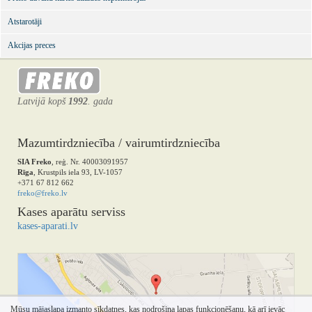
Atstarotāji
Akcijas preces
Latvijā kopš
1992
. gada
Mazumtirdzniecība / vairumtirdzniecība
SIA Freko
, reģ. Nr. 40003091957
Rīga
, Krustpils iela 93, LV-1057
+371 67 812 662
freko@freko.lv
Kases aparātu serviss
kases-aparati.lv
Mūsu mājaslapa izmanto sīkdatnes, kas nodrošina lapas funkcionēšanu, kā arī ievāc