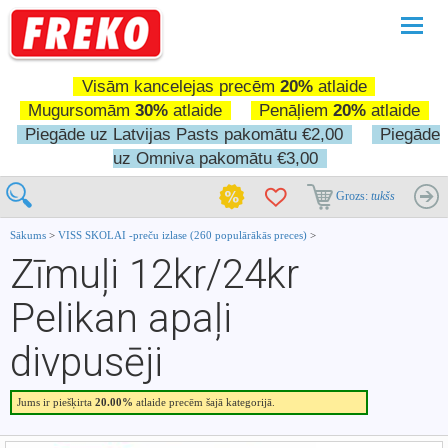
Pārslē
navigā
Visām kancelejas precēm
20%
atlaide
Mugursomām
30%
atlaide
Penāļiem
20%
atlaide
Piegāde uz Latvijas Pasts pakomātu €2,00
Piegāde
uz Omniva pakomātu €3,00
Grozs:
tukšs
Sākums
>
VISS SKOLAI -preču izlase (260 populārākās preces)
>
Zīmuļi 12kr/24kr
Pelikan apaļi
divpusēji
Jums ir piešķirta
20.00%
atlaide precēm šajā kategorijā.