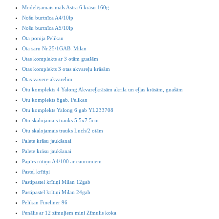
Modelējamais māls Astra 6 krāsu 160g
Nošu burtnīca A4/10lp
Nošu burtnīca A5/10lp
Ota ponija Pelikan
Ota saru Nr.25/1GAB. Milan
Otas komplekts ar 3 otām guašām
Otas komplekts 3 otas akvareļu krāsām
Otas vāvere akvarelim
Otu komplekts 4 Yalong Akvareļkrāsām akrila un eļļas krāsām, guašām
Otu komplekts 8gab. Pelikan
Otu komplekts Yalong 6 gab YL233708
Otu skalojamais trauks 5.5x7.5cm
Otu skalojamais trauks Luch/2 otām
Palete krāsu jaukšanai
Palete krāsu jaukšanai
Papīrs rūtiņu A4/100 ar caurumiem
Pasteļ krītiņi
Pastipastel krītiņi Milan 12gab
Pastipastel krītiņi Milan 24gab
Pelikan Fineliner 96
Penālis ar 12 zīmuļiem mini Zīmulis koka