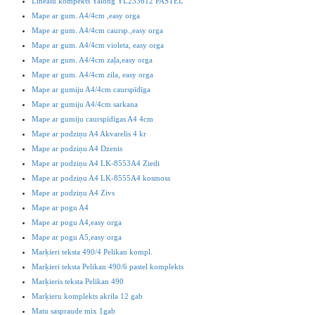
Lineālu kompekts Yalong YL233612 PASTEL
Mape ar gum. A4/4cm ,easy orga
Mape ar gum. A4/4cm caursp.,easy orga
Mape ar gum. A4/4cm violeta, easy orga
Mape ar gum. A4/4cm zaļa,easy orga
Mape ar gum. A4/4cm zila, easy orga
Mape ar gumiju A4/4cm caurspīdīga
Mape ar gumiju A4/4cm sarkana
Mape ar gumiju caurspīdīgas A4 4cm
Mape ar podziņu A4 Akvarelis 4 kr
Mape ar podziņu A4 Dzenis
Mape ar podziņu A4 LK-8553A4 Ziedi
Mape ar podziņu A4 LK-8555A4 kosmoss
Mape ar podziņu A4 Zivs
Mape ar pogu A4
Mape ar pogu A4,easy orga
Mape ar pogu A5,easy orga
Marķieri teksta 490/4 Pelikan kompl.
Marķieri teksta Pelikan 490/6 pastel komplekts
Marķieris teksta Pelikan 490
Marķieru komplekts akrila 12 gab
Matu saspraude mix 1gab