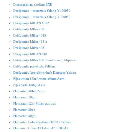
Dienasgrāmata skolēnu EXE
Dzēšgumija + asinamais Yalong YL90059
Dzēšgumija + asinamais Yalong YL90059
Dzēšgumija MILAN 1012
Dzēšgumija Milan 230
Dzēšgumija Milan 4045
Dzēšgumija Milan 424-a
Dzēšgumija Milan 428
Dzēšgumija MILAN 648
Dzēšgumija Milan 860 zīmulim un pildspalvai
Dzēšgumija pastel mix Pelikan
Dzēšgumiju komplekts 6gab Dinosaur Yalong
Eļļas krītiņi 12kr./ resnie seštūra Astra
Eļļas/pasteļ krītiņi Astra
Flomasteri Milan 2mm
Flomasteri 10gb.
Flomasteri 12kr Milan otas tipa
Flomasteri 20gb.
Flomasteri 30gb.
Flomasteri Colorella-Duo C407/12 Pelikan
Flomasteri Glitter 12 krāsu yl235105-12