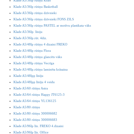
Klade A5/36lp rūtiņu Kraft
Klade A5/36lp rūtiņu Basketball
Klade A5/36lp rūtiņu dzīvnieki
Klade A5/36lp rūtiņu dzīvnieki FONS ZILS
Klade A5/36lp rūtiņu PASTEL ar motīvu plastikata vāks
Klade A5/36lp. līniju
Klade A5/36lp.rūt. 4diz.
Klade A5/48lp rūtiņu 4 dizaini FREKO
Klade A5/48lp rūtiņu Flora
Klade A5/48lp rūtiņu glancēts vāks
Klade A5/48lp rūtiņu Vecrīga
Klade A5/48lp.rūtiņu laminēta krāsaina
Klade A5/48lpp līnīju
Klade A5/48lpp līnīju 4 veidu
Klade A5/60 rūtiņu Astra
Klade A5/64 rūtiņu Happy JT6125-3
Klade A5/64 rūtiņu YL136125
Klade A5/80 rūtiņu
Klade A5/80 rūtiņu 300006682
Klade A5/80 rūtiņu 300006683
Klade A5/96lp līn. FREKO 4.dizaini
Klade A5/96lp līn. Office