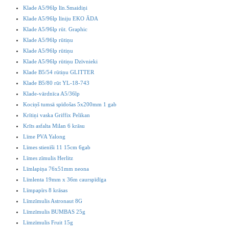
Klade A5/96lp līn.Smaidiņi
Klade A5/96lp līniju EKO ĀDA
Klade A5/96lp rūt. Graphic
Klade A5/96lp rūtiņu
Klade A5/96lp rūtiņu
Klade A5/96lp rūtiņu Dzīvnieki
Klade B5/54 rūtiņu GLITTER
Klade B5/80 rūt YL-18-743
Klade-vārdnīca A5/36lp
Kociņš tumsā spīdošas 5x200mm 1 gab
Krītiņi vaska Griffix Pelikan
Krīts asfalta Milan 6 krāsu
Līme PVA Yalong
Līmes stienīši 11 15cm 6gab
Līmes zīmulis Herlitz
Līmlapiņa 76x51mm neona
Līmlenta 19mm x 36m caurspīdīga
Līmpapīrs 8 krāsas
Līmzīmulis Astronaut 8G
Līmzīmulis BUMBAS 25g
Līmzīmulis Fruit 15g