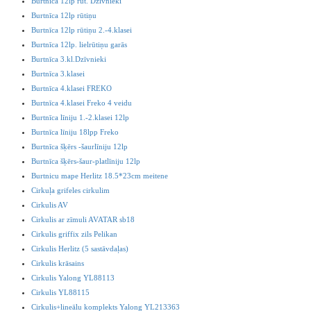
Burtnīca 12lp rūt. Dzīvnieki
Burtnīca 12lp rūtiņu
Burtnīca 12lp rūtiņu 2.-4.klasei
Burtnīca 12lp. lielrūtiņu garās
Burtnīca 3.kl.Dzīvnieki
Burtnīca 3.klasei
Burtnīca 4.klasei FREKO
Burtnīca 4.klasei Freko 4 veidu
Burtnīca līniju 1.-2.klasei 12lp
Burtnīca līniju 18lpp Freko
Burtnīca šķērs -šaurlīniju 12lp
Burtnīca šķērs-šaur-platlīniju 12lp
Burtnicu mape Herlitz 18.5*23cm meitene
Cirkuļa grifeles cirkulim
Cirkulis AV
Cirkulis ar zīmuli AVATAR sb18
Cirkulis griffix zils Pelikan
Cirkulis Herlitz (5 sastāvdaļas)
Cirkulis krāsains
Cirkulis Yalong YL88113
Cirkulis YL88115
Cirkulis+lineālu komplekts Yalong YL213363