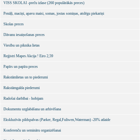
VISS SKOLAI -preču izlase (260 populārākās preces)
Penāļi, maciņi, apavu maisi, somas, jostas somiņas, atslēgu piekariņi
Skolas preces
Dāvanu iesaiņošanas preces
Viesību un piknika lietas
Reģistri Mapes Akcija ! Eiro 2,59
Papīrs un papīra preces
Rakstāmlietas un to piederumi
Rakstāmgalda piederumi
Radošai darbībai - hobijam
Dokumentu uzglabāšana un arhivēšana
Ekskluzīvās pildspalvas (Parker, Regal,Fuliwen,Waterman) -20% atlaide
Konferenču un semināru organizēšanai