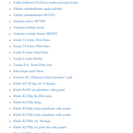
Galda paliktnis 63x50cm matēts pienaina krāsa
Glāzīte rakstāmlietām apaļa sudraba
Glāzīte rakstāmlietām DL3353
Grāmatu plēve 40*300
Grāmatu turētājs asorti
Grāmatu turētājs Avatar SH5001
Guaša 12 krāsu 20ml Astra
Guaša 24 krāsu 20ml Astra
Guaša 6 krāsu 20ml Astra
Guaša 6 krāsu Herlitz
Guašas 8 kr. Astra/20ml new
Kancelejas nazis 9mm
Kartons A4 220grami Folia krāsainie 1 gab.
Klade A5/ 60 lpp rūt. 4 dizaini
Klade A4/40 rūt.plastikāta vāks,pastel
Klade A5/36lp līn.Dzīvnieki
Klade A5/36lp līniju
Klade A5/36lp līniju plastikata vāks pastel
Klade A5/36lp līniju plastikata vāks pastel
Klade A5/36lp rūt. Smilgas
Klade A5/36lp rūt.plast.4kr.vāks pastel