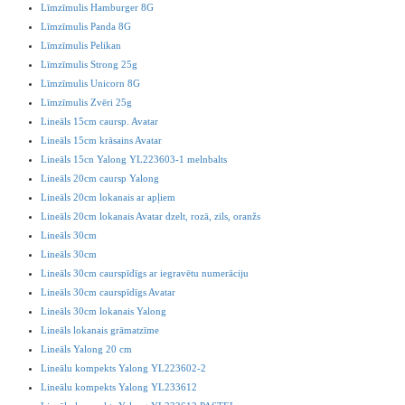
Līmzīmulis Hamburger 8G
Līmzīmulis Panda 8G
Līmzīmulis Pelikan
Līmzīmulis Strong 25g
Līmzīmulis Unicorn 8G
Līmzīmulis Zvēri 25g
Lineāls 15cm caursp. Avatar
Lineāls 15cm krāsains Avatar
Lineāls 15cn Yalong YL223603-1 melnbalts
Lineāls 20cm caursp Yalong
Lineāls 20cm lokanais ar apļiem
Lineāls 20cm lokanais Avatar dzelt, rozā, zils, oranžs
Lineāls 30cm
Lineāls 30cm
Lineāls 30cm caurspīdīgs ar iegravētu numerāciju
Lineāls 30cm caurspīdīgs Avatar
Lineāls 30cm lokanais Yalong
Lineāls lokanais grāmatzīme
Lineāls Yalong 20 cm
Lineālu kompekts Yalong YL223602-2
Lineālu kompekts Yalong YL233612