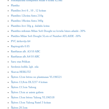
Pirkstiņkrāsu komplekts Milan 6 krāsu x25ml
Plastika
Plastilīns Jovi 6 , 10 , 12 krāsas
Plastilīns 12krāsu Astra 210g
Plastilīns 18krāsu Astra 340g
Plastilīns Jovi 50g g. dažādu krāsu
Plastilīns mīkstais Milan Soft Dought uz kviešu bāzes atlaide -30%
Platilīns Milan Soft Dought 5Lots of Number ATLAIDE -30%
PVC ātršuvējs A4
Rapitogrāfs 0.05
Rasēšanas alb. A3/10 ABC
Rasēšanas alb.A4/10 ABC
Saru otas Pelikan
Serdenis lodīšu 2gb. zila
Skavas HERLITZ
Šķēres 12cm bērnu no plastmasas YL196521
Šķēres 13,8cm DL3237 4 krāsas
Šķēres 13.5cm Yalong
Šķēres 13cm ar asiem galiem
Šķēres 13cm bērnu Yalong YL196518
Šķēres 13cm Yalong Pastel 3 krāsas
Šķēres 20.5cm