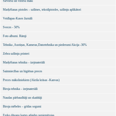
Sieviešu un vīriešu maki
Marķēšanas pistoles – uzlīmes, tekstilpistoles, uzlīmju aplikātori
Veidlapas-Kases žurnāli
Sveces - 50%
Foto albumi. Rāmji
Tehnika ,Austiņas, Kameras,Datortehnika un piederumi Akcija -30%
Zebra uzlīmju printeri
Marķēšanas tehnika – izejmateriāli
Saimniecības un higiēnas preces
Preces māksliniekiem (Akrila krāsas -Kanvas)
Biroja tehnika – izejmateriāli
Naudas pārbaudītāji un skaitītāji
Biroja mēbeles – grīdas segumi
Freko dāvanu kartes atlaides nepiemērojas