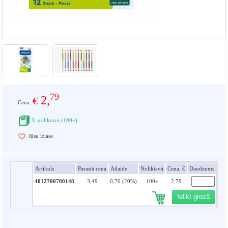
79
2,
€
Cena:
Ir noliktavā (100+)
Jūsu izlase
Artikuls
Parastā cena
Atlaide
Noliktavā
Cena, €
Daudzums
4012700700148
3,49
0,70 (20%)
100+
2,79
Ielikt grozā