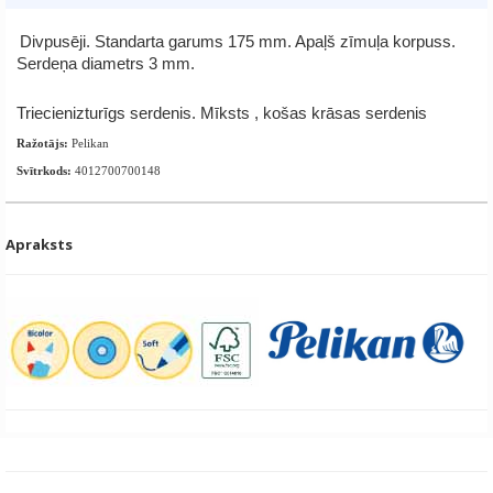
Divpusēji. Standarta garums 175 mm. Apaļš zīmuļa korpuss.
Serdeņa diametrs 3 mm.
Triecienizturīgs serdenis. Mīksts , košas krāsas serdenis
Ražotājs:
Pelikan
Svītrkods:
4012700700148
Apraksts