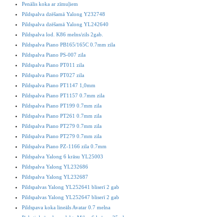
Penālis koka ar zīmuļiem
Pildspalva dzēšamā Yalong Y232748
Pildspalva dzēšamā Yalong YL242640
Pildspalva lod. K86 melns/zils 2gab.
Pildspalva Piano PB165/165C 0.7mm zila
Pildspalva Piano PS-007 zila
Pildspalva Piano PT011 zila
Pildspalva Piano PT027 zila
Pildspalva Piano PT1147 1,0mm
Pildspalva Piano PT1157 0.7mm zila
Pildspalva Piano PT199 0.7mm zila
Pildspalva Piano PT261 0.7mm zila
Pildspalva Piano PT279 0.7mm zila
Pildspalva Piano PT279 0.7mm zila
Pildspalva Piano PZ-1166 zila 0.7mm
Pildspalva Yalong 6 krāsu YL25003
Pildspalva Yalong YL232686
Pildspalva Yalong YL232687
Pildspalvas Yalong YL252641 bliserī 2 gab
Pildspalvas Yalong YL252647 bliserī 2 gab
Pildspava koka lineāls Avatar 0.7 melna