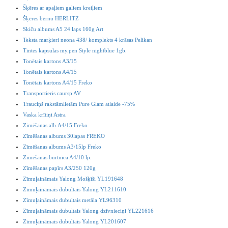
Šķēres ar apaļiem galiem kreiļiem
Šķēres bērnu HERLITZ
Skiču albums A5 24 laps 160g Art
Teksta marķieri neona 438/ komplekts 4 krāsas Pelikan
Tintes kapsulas my.pen Style nightblue 1gb.
Tonētais kartons A3/15
Tonētais kartons A4/15
Tonētais kartons A4/15 Freko
Transportieris caursp AV
Trauciņš rakstāmlietām Pure Glam atlaide -75%
Vaska krītiņi Astra
Zīmēšanas alb.A4/15 Freko
Zīmēšanas albums 30lapas FREKO
Zīmēšanas albums A3/15lp Freko
Zīmēšanas burtnīca A4/10 lp.
Zīmēšanas papīrs A3/250 120g
Zīmuļaināmais Yalong Mošķīši YL191648
Zīmuļaināmais dubultais Yalong YL211610
Zīmuļaināmais dubultais metāla YL96310
Zīmuļaināmais dubultais Yalong dzīvnieciņi YL221616
Zīmuļaināmais dubultais Yalong YL201607