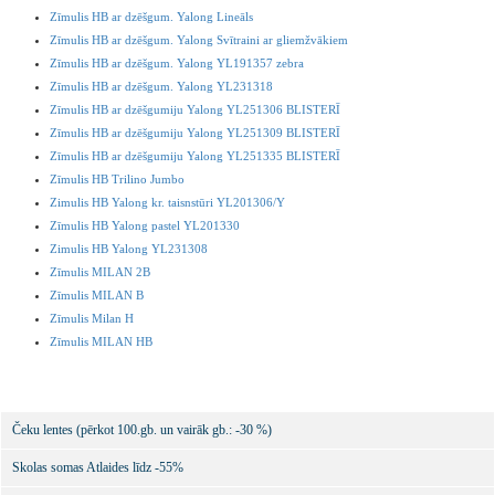
Zīmulis HB ar dzēšgum. Yalong Lineāls
Zīmulis HB ar dzēšgum. Yalong Svītraini ar gliemžvākiem
Zīmulis HB ar dzēšgum. Yalong YL191357 zebra
Zīmulis HB ar dzēšgum. Yalong YL231318
Zīmulis HB ar dzēšgumiju Yalong YL251306 BLISTERĪ
Zīmulis HB ar dzēšgumiju Yalong YL251309 BLISTERĪ
Zīmulis HB ar dzēšgumiju Yalong YL251335 BLISTERĪ
Zīmulis HB Trilino Jumbo
Zimulis HB Yalong kr. taisnstūri YL201306/Y
Zīmulis HB Yalong pastel YL201330
Zimulis HB Yalong YL231308
Zīmulis MILAN 2B
Zīmulis MILAN B
Zīmulis Milan H
Zīmulis MILAN HB
Čeku lentes (pērkot 100.gb. un vairāk gb.: -30 %)
Skolas somas Atlaides līdz -55%