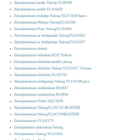
Zīmuļaināmais metāla Yalong YL96188
Zīmuļaināmais metāla YL191628
Zīmuļaināmais trīsdaļīgs Yalong YL211656 Space
Zīmuļasināmais Pēdiņas YalongYL241560
Zīmuļasināmais Pony YalongYL241661
Zīmuļasināmais ar dzēšgumiju YalongYL241603
Zīmuļasināmais ar dzēšgumiju YalongYL251657
Zīmuļasināmais dubult.
Zīmuļasināmais dubultais DL97 Futbols
Zīmuļasināmais dubultais metāla yalong
Zīmuļasināmais dubultais Yalong YL221617 3 krāsas
Zīmuļasināmais dubultais YL191701
Zīmuļasināmais dzēšgumija Yalong YL231548 pūce
Zīmuļasināmais mehāniskais DL0657
Zīmuļasināmais mehāniskais DL0856
Zīmuļasināmais Violin TQ211639
Zīmuļasināmais YalongYL241732 BLISTERĪ
Zīmuļasināmais YalongYL241740BLISTERĪ
Zīmuļasināmais YL191173
Zīmuļasināmis elektriskais Yalong
Zīmuļasināmis Yalong YL251661