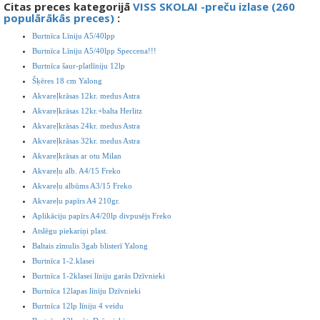
Citas preces kategorijā
VISS SKOLAI -preču izlase (260
populārākās preces)
:
Burtnīca Līniju A5/40lpp
Burtnīca Līniju A5/40lpp Speccena!!!
Burtnīca šaur-platlīniju 12lp
Šķēres 18 cm Yalong
Akvareļkrāsas 12kr. medus Astra
Akvareļkrāsas 12kr.+balta Herlitz
Akvareļkrāsas 24kr. medus Astra
Akvareļkrāsas 32kr. medus Astra
Akvareļkrāsas ar otu Milan
Akvareļu alb. A4/15 Freko
Akvareļu albūms A3/15 Freko
Akvareļu papīrs A4 210gr.
Aplikāciju papīrs A4/20lp divpusējs Freko
Atslēgu piekariņi plast.
Baltais zīmulis 3gab blisterī Yalong
Burtnīca 1-2.klasei
Burtnīca 1-2klasei līniju garās Dzīvnieki
Burtnīca 12lapas līniju Dzīvnieki
Burtnīca 12lp līniju 4 veidu