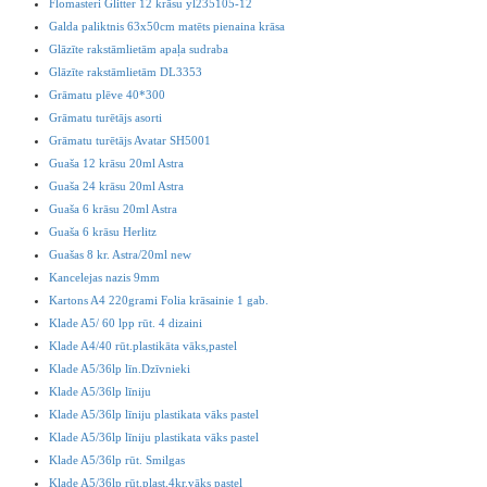
Flomasteri Glitter 12 krāsu yl235105-12
Galda paliktnis 63x50cm matēts pienaina krāsa
Glāzīte rakstāmlietām apaļa sudraba
Glāzīte rakstāmlietām DL3353
Grāmatu plēve 40*300
Grāmatu turētājs asorti
Grāmatu turētājs Avatar SH5001
Guaša 12 krāsu 20ml Astra
Guaša 24 krāsu 20ml Astra
Guaša 6 krāsu 20ml Astra
Guaša 6 krāsu Herlitz
Guašas 8 kr. Astra/20ml new
Kancelejas nazis 9mm
Kartons A4 220grami Folia krāsainie 1 gab.
Klade A5/ 60 lpp rūt. 4 dizaini
Klade A4/40 rūt.plastikāta vāks,pastel
Klade A5/36lp līn.Dzīvnieki
Klade A5/36lp līniju
Klade A5/36lp līniju plastikata vāks pastel
Klade A5/36lp līniju plastikata vāks pastel
Klade A5/36lp rūt. Smilgas
Klade A5/36lp rūt.plast.4kr.vāks pastel