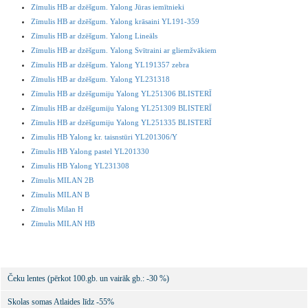
Zīmulis HB ar dzēšgum. Yalong Jūras iemītnieki
Zīmulis HB ar dzēšgum. Yalong krāsaini YL191-359
Zīmulis HB ar dzēšgum. Yalong Lineāls
Zīmulis HB ar dzēšgum. Yalong Svītraini ar gliemžvākiem
Zīmulis HB ar dzēšgum. Yalong YL191357 zebra
Zīmulis HB ar dzēšgum. Yalong YL231318
Zīmulis HB ar dzēšgumiju Yalong YL251306 BLISTERĪ
Zīmulis HB ar dzēšgumiju Yalong YL251309 BLISTERĪ
Zīmulis HB ar dzēšgumiju Yalong YL251335 BLISTERĪ
Zimulis HB Yalong kr. taisnstūri YL201306/Y
Zīmulis HB Yalong pastel YL201330
Zimulis HB Yalong YL231308
Zīmulis MILAN 2B
Zīmulis MILAN B
Zīmulis Milan H
Zīmulis MILAN HB
Čeku lentes (pērkot 100.gb. un vairāk gb.: -30 %)
Skolas somas Atlaides līdz -55%