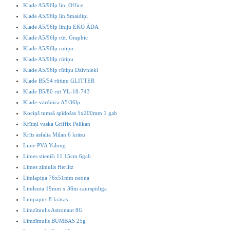
Klade A5/96lp līn. Office
Klade A5/96lp līn.Smaidiņi
Klade A5/96lp līniju EKO ĀDA
Klade A5/96lp rūt. Graphic
Klade A5/96lp rūtiņu
Klade A5/96lp rūtiņu
Klade A5/96lp rūtiņu Dzīvnieki
Klade B5/54 rūtiņu GLITTER
Klade B5/80 rūt YL-18-743
Klade-vārdnīca A5/36lp
Kociņš tumsā spīdošas 5x200mm 1 gab
Krītiņi vaska Griffix Pelikan
Krīts asfalta Milan 6 krāsu
Līme PVA Yalong
Līmes stienīši 11 15cm 6gab
Līmes zīmulis Herlitz
Līmlapiņa 76x51mm neona
Līmlenta 19mm x 36m caurspīdīga
Līmpapīrs 8 krāsas
Līmzīmulis Astronaut 8G
Līmzīmulis BUMBAS 25g