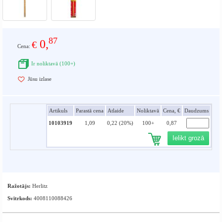
87
0,
€
Cena:
Ir noliktavā (100+)
Jūsu izlase
Artikuls
Parastā cena
Atlaide
Noliktavā
Cena, €
Daudzums
10103919
1,09
0,22 (20%)
100+
0,87
Ielikt grozā
Ražotājs:
Herlitz
Svītrkods:
4008110088426