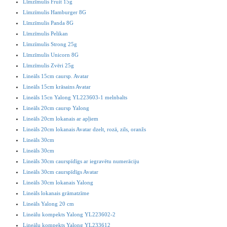
Līmzīmulis Fruit 15g
Līmzīmulis Hamburger 8G
Līmzīmulis Panda 8G
Līmzīmulis Pelikan
Līmzīmulis Strong 25g
Līmzīmulis Unicorn 8G
Līmzīmulis Zvēri 25g
Lineāls 15cm caursp. Avatar
Lineāls 15cm krāsains Avatar
Lineāls 15cn Yalong YL223603-1 melnbalts
Lineāls 20cm caursp Yalong
Lineāls 20cm lokanais ar apļiem
Lineāls 20cm lokanais Avatar dzelt, rozā, zils, oranžs
Lineāls 30cm
Lineāls 30cm
Lineāls 30cm caurspīdīgs ar iegravētu numerāciju
Lineāls 30cm caurspīdīgs Avatar
Lineāls 30cm lokanais Yalong
Lineāls lokanais grāmatzīme
Lineāls Yalong 20 cm
Lineālu kompekts Yalong YL223602-2
Lineālu kompekts Yalong YL233612