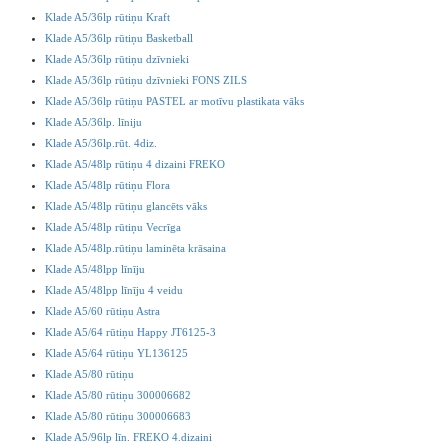
Klade A5/36lp rūtiņu Kraft
Klade A5/36lp rūtiņu Basketball
Klade A5/36lp rūtiņu dzīvnieki
Klade A5/36lp rūtiņu dzīvnieki FONS ZILS
Klade A5/36lp rūtiņu PASTEL ar motīvu plastikata vāks
Klade A5/36lp. līniju
Klade A5/36lp.rūt. 4diz.
Klade A5/48lp rūtiņu 4 dizaini FREKO
Klade A5/48lp rūtiņu Flora
Klade A5/48lp rūtiņu glancēts vāks
Klade A5/48lp rūtiņu Vecrīga
Klade A5/48lp.rūtiņu laminēta krāsaina
Klade A5/48lpp līnīju
Klade A5/48lpp līnīju 4 veidu
Klade A5/60 rūtiņu Astra
Klade A5/64 rūtiņu Happy JT6125-3
Klade A5/64 rūtiņu YL136125
Klade A5/80 rūtiņu
Klade A5/80 rūtiņu 300006682
Klade A5/80 rūtiņu 300006683
Klade A5/96lp līn. FREKO 4.dizaini