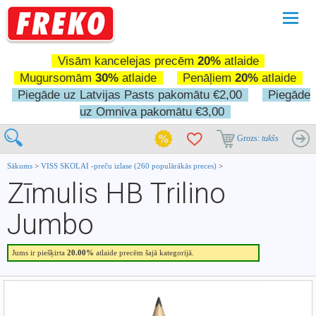
Pārslē
navigā
Visām kancelejas precēm
20%
atlaide
Mugursomām
30%
atlaide
Penāļiem
20%
atlaide
Piegāde uz Latvijas Pasts pakomātu €2,00
Piegāde
uz Omniva pakomātu €3,00
Grozs:
tukšs
Sākums
>
VISS SKOLAI -preču izlase (260 populārākās preces)
>
Zīmulis HB Trilino
Jumbo
Jums ir piešķirta
20.00%
atlaide precēm šajā kategorijā.