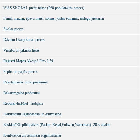
VISS SKOLAI -preču izlase (260 populārākās preces)
Penāļi, maciņi, apavu maisi, somas, jostas somiņas, atslēgu piekariņi
Skolas preces
Dāvanu iesaiņošanas preces
Viesību un piknika lietas
Reģistri Mapes Akcija ! Eiro 2,59
Papīrs un papīra preces
Rakstāmlietas un to piederumi
Rakstāmgalda piederumi
Radošai darbībai - hobijam
Dokumentu uzglabāšana un arhivēšana
Ekskluzīvās pildspalvas (Parker, Regal,Fuliwen,Waterman) -20% atlaide
Konferenču un semināru organizēšanai