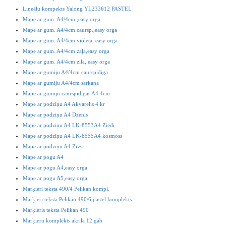
Lineālu kompekts Yalong YL233612 PASTEL
Mape ar gum. A4/4cm ,easy orga
Mape ar gum. A4/4cm caursp.,easy orga
Mape ar gum. A4/4cm violeta, easy orga
Mape ar gum. A4/4cm zaļa,easy orga
Mape ar gum. A4/4cm zila, easy orga
Mape ar gumiju A4/4cm caurspīdīga
Mape ar gumiju A4/4cm sarkana
Mape ar gumiju caurspīdīgas A4 4cm
Mape ar podziņu A4 Akvarelis 4 kr
Mape ar podziņu A4 Dzenis
Mape ar podziņu A4 LK-8553A4 Ziedi
Mape ar podziņu A4 LK-8555A4 kosmoss
Mape ar podziņu A4 Zivs
Mape ar pogu A4
Mape ar pogu A4,easy orga
Mape ar pogu A5,easy orga
Marķieri teksta 490/4 Pelikan kompl.
Marķieri teksta Pelikan 490/6 pastel komplekts
Marķieris teksta Pelikan 490
Marķieru komplekts akrila 12 gab