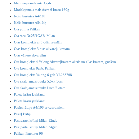
Matu saspraude mix 1gab
Modelējamais māls Astra 6 krāsu 160g
Nošu burtnīca A4/10lp
Nošu burtnīca A5/10lp
Ota ponija Pelikan
Ota saru Nr.25/1GAB. Milan
Otas komplekts ar 3 otām guašām
Otas komplekts 3 otas akvareļu krāsām
Otas vāvere akvarelim
Otu komplekts 4 Yalong Akvareļkrāsām akrila un eļļas krāsām, guašām
Otu komplekts 8gab. Pelikan
Otu komplekts Yalong 6 gab YL233708
Otu skalojamais trauks 5.5x7.5cm
Otu skalojamais trauks Luch/2 otām
Palete krāsu jaukšanai
Palete krāsu jaukšanai
Papīrs rūtiņu A4/100 ar caurumiem
Pasteļ krītiņi
Pastipastel krītiņi Milan 12gab
Pastipastel krītiņi Milan 24gab
Pelikan Fineliner 96