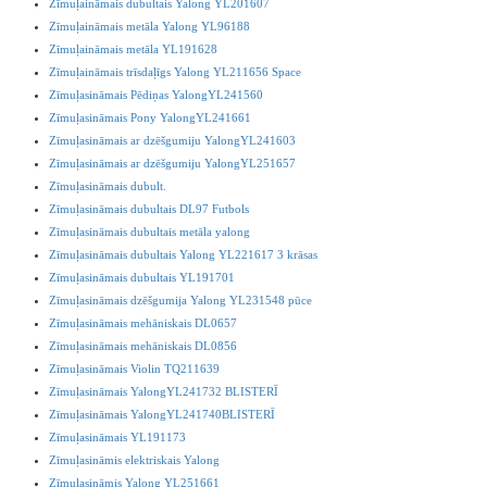
Zīmuļaināmais dubultais Yalong YL201607
Zīmuļaināmais metāla Yalong YL96188
Zīmuļaināmais metāla YL191628
Zīmuļaināmais trīsdaļīgs Yalong YL211656 Space
Zīmuļasināmais Pēdiņas YalongYL241560
Zīmuļasināmais Pony YalongYL241661
Zīmuļasināmais ar dzēšgumiju YalongYL241603
Zīmuļasināmais ar dzēšgumiju YalongYL251657
Zīmuļasināmais dubult.
Zīmuļasināmais dubultais DL97 Futbols
Zīmuļasināmais dubultais metāla yalong
Zīmuļasināmais dubultais Yalong YL221617 3 krāsas
Zīmuļasināmais dubultais YL191701
Zīmuļasināmais dzēšgumija Yalong YL231548 pūce
Zīmuļasināmais mehāniskais DL0657
Zīmuļasināmais mehāniskais DL0856
Zīmuļasināmais Violin TQ211639
Zīmuļasināmais YalongYL241732 BLISTERĪ
Zīmuļasināmais YalongYL241740BLISTERĪ
Zīmuļasināmais YL191173
Zīmuļasināmis elektriskais Yalong
Zīmuļasināmis Yalong YL251661