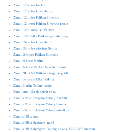
Zīmuļi 12 krāsu Herlitz
Zīmuļi 12 krāsu koka Herlitz
Zīmuļi 12 krāsu Pelikan Silverino
Zīmuļi 12 krāsu Pelikan Silverino resnie
Zīmuļi 12kr. metāliski Pelikan
Zīmuļi 12kr/24kr Pelikan apaļi divpusēji
Zīmuļi 24 krāsu koka Herlitz
Zīmuļi 24 krāsu trīsstūru Herlitz
Zīmuļi 24krāsu Pelikan Silverino
Zīmuļi 6 krāsu Herlitz
Zīmuļi 6 krāsu Pelikan Silverino resnie
Zīmuļi 9kr.ASU Pelikan triangular griffix
Zīmuļi akvareļa 12kr./ Yalong
Zīmuļi Herlitz Trilino resnie
Zīmuļi mini 12gab penālī koka
Zīmulis 2B ar dzēšgum.Yalong 231338
Zīmulis 2B ar dzēšgum.Yalong Bumba
Zīmulis 2B ar dzēšgum.Yalong reizrēķins
Zīmulis HB sejiņas
Zīmulis HB ar dzēšgum. mix6
Zimulis HB ar dzēšgum. Yalong Lovely YL201332 krāsaini