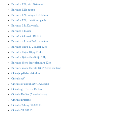
Burtnīca 12lp rūt. Dzīvnieki
Burtnīca 12lp rūtiņu
Burtnīca 12lp rūtiņu 2.-4.klasei
Burtnīca 12lp. lielrūtiņu garās
Burtnīca 3.kl.Dzīvnieki
Burtnīca 3.klasei
Burtnīca 4.klasei FREKO
Burtnīca 4.klasei Freko 4 veidu
Burtnīca līniju 1.-2.klasei 12lp
Burtnīca līniju 18lpp Freko
Burtnīca šķērs -šaurlīniju 12lp
Burtnīca šķērs-šaur-platlīniju 12lp
Burtnicu mape Herlitz 18.5*23cm meitene
Cirkuļa grifeles cirkulim
Cirkulis AV
Cirkulis ar zīmuli AVATAR sb18
Cirkulis griffix zils Pelikan
Cirkulis Herlitz (5 sastāvdaļas)
Cirkulis krāsains
Cirkulis Yalong YL88113
Cirkulis YL88115