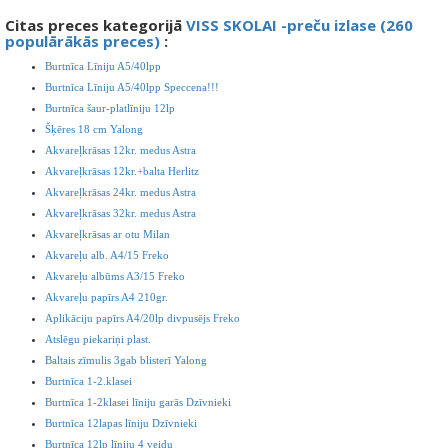
Citas preces kategorijā
VISS SKOLAI -preču izlase (260
populārākās preces)
:
Burtnīca Līniju A5/40lpp
Burtnīca Līniju A5/40lpp Speccena!!!
Burtnīca šaur-platlīniju 12lp
Šķēres 18 cm Yalong
Akvareļkrāsas 12kr. medus Astra
Akvareļkrāsas 12kr.+balta Herlitz
Akvareļkrāsas 24kr. medus Astra
Akvareļkrāsas 32kr. medus Astra
Akvareļkrāsas ar otu Milan
Akvareļu alb. A4/15 Freko
Akvareļu albūms A3/15 Freko
Akvareļu papīrs A4 210gr.
Aplikāciju papīrs A4/20lp divpusējs Freko
Atslēgu piekariņi plast.
Baltais zīmulis 3gab blisterī Yalong
Burtnīca 1-2.klasei
Burtnīca 1-2klasei līniju garās Dzīvnieki
Burtnīca 12lapas līniju Dzīvnieki
Burtnīca 12lp līniju 4 veidu