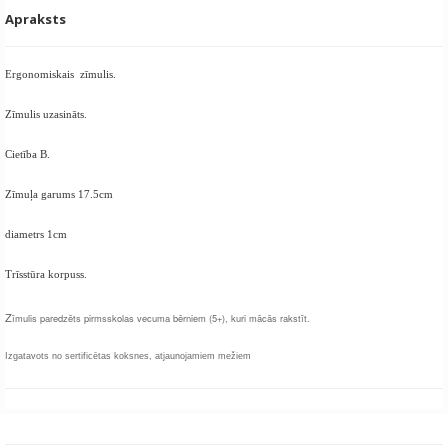
Apraksts
Ergonomiskais zīmulis.
Zīmulis uzasināts.
Cietība B.
Zīmuļa garums 17.5cm
diametrs 1cm
Trīsstūra korpuss.
Z
īmulis paredzēts pirmsskolas vecuma bērniem (5+), kuri mācās rakstīt.
Izgatavots no sertificētas koksnes, atjaunojamiem mežiem