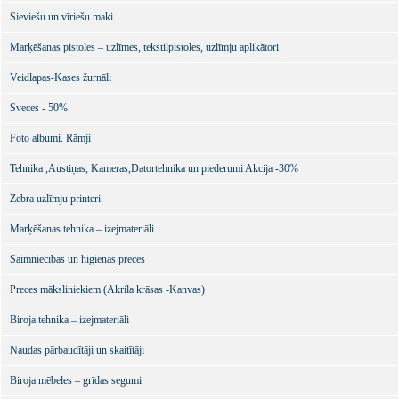
Sieviešu un vīriešu maki
Marķēšanas pistoles – uzlīmes, tekstilpistoles, uzlīmju aplikātori
Veidlapas-Kases žurnāli
Sveces - 50%
Foto albumi. Rāmji
Tehnika ,Austiņas, Kameras,Datortehnika un piederumi Akcija -30%
Zebra uzlīmju printeri
Marķēšanas tehnika – izejmateriāli
Saimniecības un higiēnas preces
Preces māksliniekiem (Akrila krāsas -Kanvas)
Biroja tehnika – izejmateriāli
Naudas pārbaudītāji un skaitītāji
Biroja mēbeles – grīdas segumi