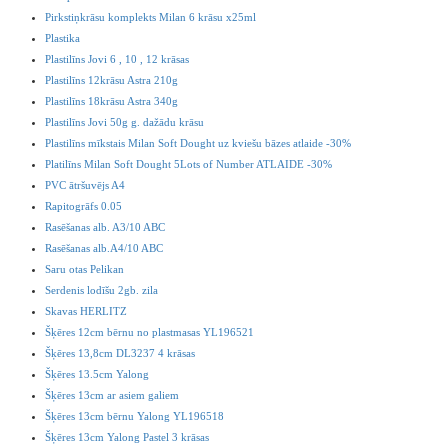
Pirkstiņkrāsu komplekts Milan 6 krāsu x25ml
Plastika
Plastilīns Jovi 6 , 10 , 12 krāsas
Plastilīns 12krāsu Astra 210g
Plastilīns 18krāsu Astra 340g
Plastilīns Jovi 50g g. dažādu krāsu
Plastilīns mīkstais Milan Soft Dought uz kviešu bāzes atlaide -30%
Platilīns Milan Soft Dought 5Lots of Number ATLAIDE -30%
PVC ātršuvējs A4
Rapitogrāfs 0.05
Rasēšanas alb. A3/10 ABC
Rasēšanas alb.A4/10 ABC
Saru otas Pelikan
Serdenis lodīšu 2gb. zila
Skavas HERLITZ
Šķēres 12cm bērnu no plastmasas YL196521
Šķēres 13,8cm DL3237 4 krāsas
Šķēres 13.5cm Yalong
Šķēres 13cm ar asiem galiem
Šķēres 13cm bērnu Yalong YL196518
Šķēres 13cm Yalong Pastel 3 krāsas