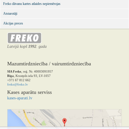
Freko dāvanu kartes atlaides nepiemērojas
Atstarotāji
Akcijas preces
Latvijā kopš
1992
. gada
Mazumtirdzniecība / vairumtirdzniecība
SIA Freko
, reģ. Nr. 40003091957
Rīga
, Krustpils iela 93, LV-1057
+371 67 812 662
freko@freko.lv
Kases aparātu serviss
kases-aparati.lv