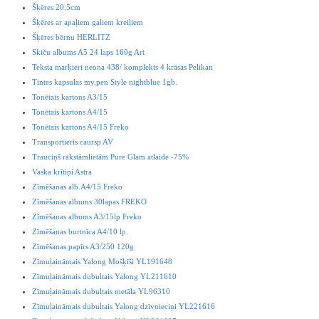
Šķēres 20.5cm
Šķēres ar apaļiem galiem kreiļiem
Šķēres bērnu HERLITZ
Skiču albums A5 24 laps 160g Art
Teksta marķieri neona 438/ komplekts 4 krāsas Pelikan
Tintes kapsulas my.pen Style nightblue 1gb.
Tonētais kartons A3/15
Tonētais kartons A4/15
Tonētais kartons A4/15 Freko
Transportieris caursp AV
Trauciņš rakstāmlietām Pure Glam atlaide -75%
Vaska krītiņi Astra
Zīmēšanas alb.A4/15 Freko
Zīmēšanas albums 30lapas FREKO
Zīmēšanas albums A3/15lp Freko
Zīmēšanas burtnīca A4/10 lp.
Zīmēšanas papīrs A3/250 120g
Zīmuļaināmais Yalong Mošķīši YL191648
Zīmuļaināmais dubultais Yalong YL211610
Zīmuļaināmais dubultais metāla YL96310
Zīmuļaināmais dubultais Yalong dzīvnieciņi YL221616