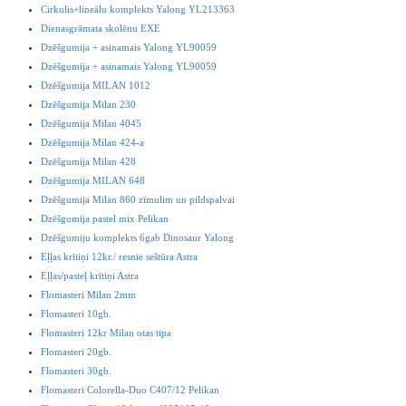
Cirkulis+lineālu komplekts Yalong YL213363
Dienasgrāmata skolēnu EXE
Dzēšgumija + asinamais Yalong YL90059
Dzēšgumija + asinamais Yalong YL90059
Dzēšgumija MILAN 1012
Dzēšgumija Milan 230
Dzēšgumija Milan 4045
Dzēšgumija Milan 424-a
Dzēšgumija Milan 428
Dzēšgumija MILAN 648
Dzēšgumija Milan 860 zīmulim un pildspalvai
Dzēšgumija pastel mix Pelikan
Dzēšgumiju komplekts 6gab Dinosaur Yalong
Eļļas krītiņi 12kr./ resnie seštūra Astra
Eļļas/pasteļ krītiņi Astra
Flomasteri Milan 2mm
Flomasteri 10gb.
Flomasteri 12kr Milan otas tipa
Flomasteri 20gb.
Flomasteri 30gb.
Flomasteri Colorella-Duo C407/12 Pelikan