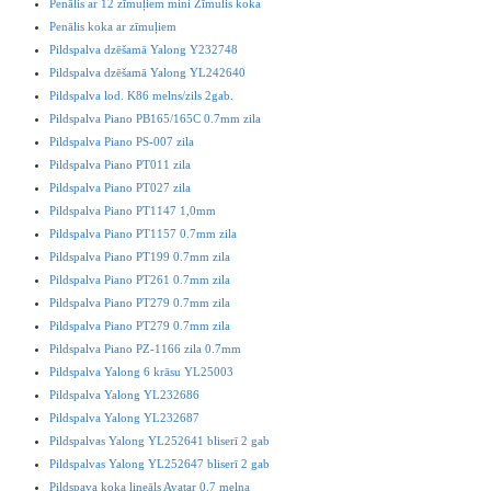
Penālis ar 12 zīmuļiem mini Zīmulis koka
Penālis koka ar zīmuļiem
Pildspalva dzēšamā Yalong Y232748
Pildspalva dzēšamā Yalong YL242640
Pildspalva lod. K86 melns/zils 2gab.
Pildspalva Piano PB165/165C 0.7mm zila
Pildspalva Piano PS-007 zila
Pildspalva Piano PT011 zila
Pildspalva Piano PT027 zila
Pildspalva Piano PT1147 1,0mm
Pildspalva Piano PT1157 0.7mm zila
Pildspalva Piano PT199 0.7mm zila
Pildspalva Piano PT261 0.7mm zila
Pildspalva Piano PT279 0.7mm zila
Pildspalva Piano PT279 0.7mm zila
Pildspalva Piano PZ-1166 zila 0.7mm
Pildspalva Yalong 6 krāsu YL25003
Pildspalva Yalong YL232686
Pildspalva Yalong YL232687
Pildspalvas Yalong YL252641 bliserī 2 gab
Pildspalvas Yalong YL252647 bliserī 2 gab
Pildspava koka lineāls Avatar 0.7 melna