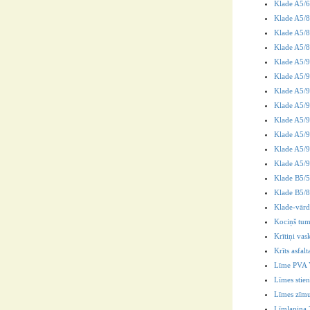
Klade A5/
Klade A5/8
Klade A5/
Klade A5/
Klade A5/9
Klade A5/96
Klade A5/9
Klade A5/
Klade A5/9
Klade A5/9
Klade A5/9
Klade A5/9
Klade B5/
Klade B5/8
Klade-vārd
Kociņš tu
Krītiņi vas
Krīts asfal
Līme PVA 
Līmes stie
Līmes zīmul
Līmlapiņa