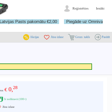
Reģistrēties
Ienākt
Latvijas Pasts pakomātu €2,00
Piegāde uz Omniva
Akcijas
Jūsu izlase
Grozs:
tukšs
Pasūtīt
28
0,
€
ena:
Ir noliktavā (100+)
Jūsu izlase