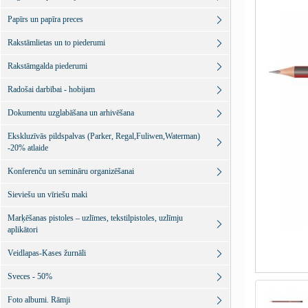
Papīrs un papīra preces
Rakstāmlietas un to piederumi
Rakstāmgalda piederumi
Radošai darbībai - hobijam
Dokumentu uzglabāšana un arhivēšana
Ekskluzīvās pildspalvas (Parker, Regal,Fuliwen,Waterman)
-20% atlaide
Konferenču un semināru organizēšanai
Sieviešu un vīriešu maki
Marķēšanas pistoles – uzlīmes, tekstilpistoles, uzlīmju
aplikātori
Veidlapas-Kases žurnāli
Sveces - 50%
Foto albumi. Rāmji