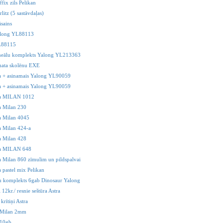
ffix zils Pelikan
rlitz (5 sastāvdaļas)
āsains
Yalong YL88113
YL88115
ineālu komplekts Yalong YL213363
mata skolēnu EXE
a + asinamais Yalong YL90059
a + asinamais Yalong YL90059
a MILAN 1012
a Milan 230
a Milan 4045
 Milan 424-a
a Milan 428
a MILAN 648
 Milan 860 zīmulim un pildspalvai
 pastel mix Pelikan
 komplekts 6gab Dinosaur Yalong
i 12kr./ resnie seštūra Astra
 krītiņi Astra
i Milan 2mm
 10gb.