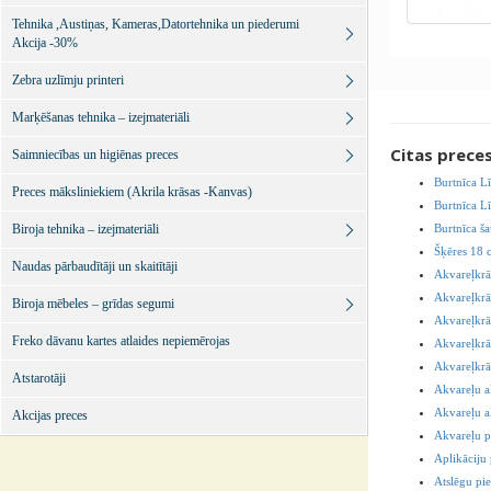
Tehnika ,Austiņas, Kameras,Datortehnika un piederumi
Akcija -30%
Zebra uzlīmju printeri
Marķēšanas tehnika – izejmateriāli
Citas prece
Saimniecības un higiēnas preces
Burtnīca L
Preces māksliniekiem (Akrila krāsas -Kanvas)
Burtnīca L
Biroja tehnika – izejmateriāli
Burtnīca ša
Šķēres 18 
Naudas pārbaudītāji un skaitītāji
Akvareļkrā
Akvareļkrās
Biroja mēbeles – grīdas segumi
Akvareļkrā
Freko dāvanu kartes atlaides nepiemērojas
Akvareļkrā
Akvareļkrā
Atstarotāji
Akvareļu a
Akvareļu a
Akcijas preces
Akvareļu p
Aplikāciju
Atslēgu pie