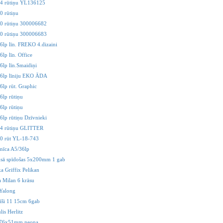
64 rūtiņu YL136125
0 rūtiņu
80 rūtiņu 300006682
80 rūtiņu 300006683
6lp līn. FREKO 4.dizaini
lp līn. Office
6lp līn.Smaidiņi
96lp līniju EKO ĀDA
6lp rūt. Graphic
6lp rūtiņu
6lp rūtiņu
6lp rūtiņu Dzīvnieki
54 rūtiņu GLITTER
0 rūt YL-18-743
nīca A5/36lp
msā spīdošas 5x200mm 1 gab
ka Griffix Pelikan
ta Milan 6 krāsu
Yalong
nīši 11 15cm 6gab
is Herlitz
 76x51mm neona