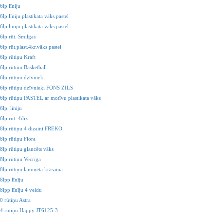
lp līniju
lp līniju plastikata vāks pastel
lp līniju plastikata vāks pastel
6lp rūt. Smilgas
lp rūt.plast.4kr.vāks pastel
6lp rūtiņu Kraft
6lp rūtiņu Basketball
6lp rūtiņu dzīvnieki
6lp rūtiņu dzīvnieki FONS ZILS
6lp rūtiņu PASTEL ar motīvu plastikata vāks
lp. līniju
lp.rūt. 4diz.
8lp rūtiņu 4 dizaini FREKO
8lp rūtiņu Flora
8lp rūtiņu glancēts vāks
8lp rūtiņu Vecrīga
8lp.rūtiņu laminēta krāsaina
8lpp līnīju
8lpp līnīju 4 veidu
0 rūtiņu Astra
4 rūtiņu Happy JT6125-3