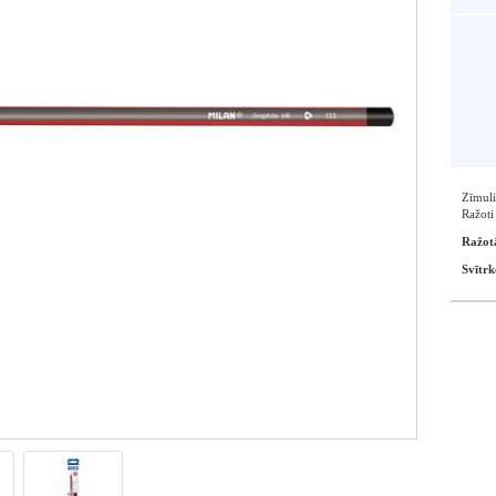
Zīmuli
Ražoti
Ražot
Svītrk