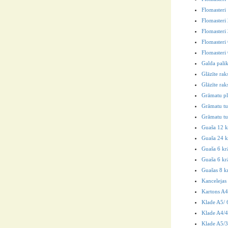
Flomasteri 
Flomasteri
Flomasteri
Flomasteri
Flomasteri
Galda pali
Glāzīte rak
Glāzīte ra
Grāmatu p
Grāmatu tur
Grāmatu tu
Guaša 12 k
Guaša 24 k
Guaša 6 kr
Guaša 6 krā
Guašas 8 k
Kancelejas
Kartons A4
Klade A5/ 6
Klade A4/40
Klade A5/3