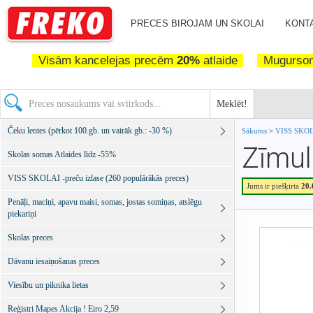
PRECES BIROJAM UN SKOLAI
KONTA
Visām kancelejas precēm
20%
atlaide
Mugurs
Meklēt!
Čeku lentes (pērkot 100.gb. un vairāk gb.: -30 %)
Sākums
>
VISS SKOLA
Zīmul
Skolas somas Atlaides līdz -55%
VISS SKOLAI -preču izlase (260 populārākās preces)
Jums ir piešķirta
20
Penāļi, maciņi, apavu maisi, somas, jostas somiņas, atslēgu
piekariņi
Skolas preces
Dāvanu iesaiņošanas preces
Viesību un piknika lietas
Reģistri Mapes Akcija ! Eiro 2,59