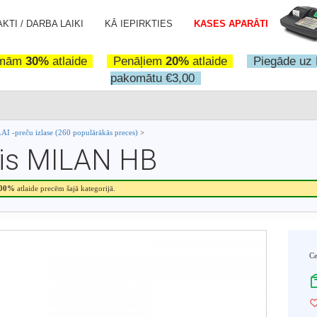
KTI / DARBA LAIKI
KĀ IEPIRKTIES
KASES APARĀTI
omām
30%
atlaide
Penāļiem
20%
atlaide
Piegāde uz 
pakomātu €3,00
I -preču izlase (260 populārākās preces)
>
is MILAN HB
.00%
atlaide precēm šajā kategorijā.
C