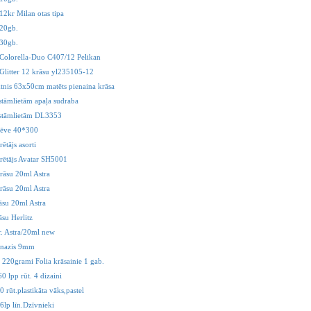
12kr Milan otas tipa
 20gb.
 30gb.
 Colorella-Duo C407/12 Pelikan
 Glitter 12 krāsu yl235105-12
ktnis 63x50cm matēts pienaina krāsa
stāmlietām apaļa sudraba
kstāmlietām DL3353
lēve 40*300
ētājs asorti
rētājs Avatar SH5001
rāsu 20ml Astra
rāsu 20ml Astra
āsu 20ml Astra
su Herlitz
r. Astra/20ml new
 nazis 9mm
 220grami Folia krāsainie 1 gab.
0 lpp rūt. 4 dizaini
 rūt.plastikāta vāks,pastel
6lp līn.Dzīvnieki