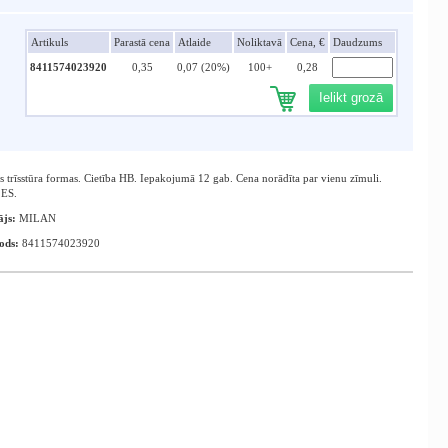
Artikuls
Parastā cena
Atlaide
Noliktavā
Cena, €
Daudzums
8411574023920
0,35
0,07 (20%)
100+
0,28
Ielikt grozā
s trīsstūra formas. Cietība HB. Iepakojumā 12 gab. Cena norādīta par vienu zīmuli.
 ES.
ājs:
MILAN
ods:
8411574023920