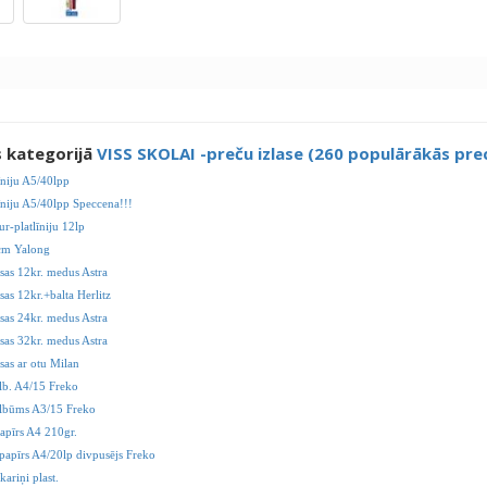
s kategorijā
VISS SKOLAI -preču izlase (260 populārākās pre
īniju A5/40lpp
īniju A5/40lpp Speccena!!!
ur-platlīniju 12lp
cm Yalong
sas 12kr. medus Astra
as 12kr.+balta Herlitz
sas 24kr. medus Astra
sas 32kr. medus Astra
sas ar otu Milan
lb. A4/15 Freko
lbūms A3/15 Freko
apīrs A4 210gr.
 papīrs A4/20lp divpusējs Freko
kariņi plast.