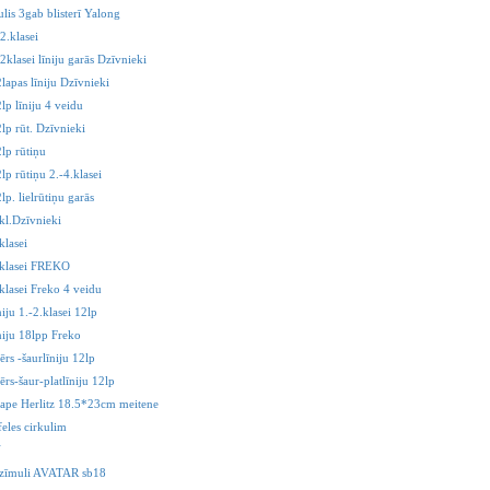
ulis 3gab blisterī Yalong
2.klasei
2klasei līniju garās Dzīvnieki
lapas līniju Dzīvnieki
lp līniju 4 veidu
lp rūt. Dzīvnieki
lp rūtiņu
lp rūtiņu 2.-4.klasei
lp. lielrūtiņu garās
kl.Dzīvnieki
klasei
.klasei FREKO
klasei Freko 4 veidu
niju 1.-2.klasei 12lp
niju 18lpp Freko
ērs -šaurlīniju 12lp
ērs-šaur-platlīniju 12lp
ape Herlitz 18.5*23cm meitene
feles cirkulim
V
r zīmuli AVATAR sb18