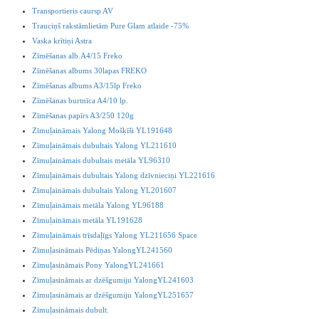
Transportieris caursp AV
Trauciņš rakstāmlietām Pure Glam atlaide -75%
Vaska krītiņi Astra
Zīmēšanas alb.A4/15 Freko
Zīmēšanas albums 30lapas FREKO
Zīmēšanas albums A3/15lp Freko
Zīmēšanas burtnīca A4/10 lp.
Zīmēšanas papīrs A3/250 120g
Zīmuļaināmais Yalong Mošķīši YL191648
Zīmuļaināmais dubultais Yalong YL211610
Zīmuļaināmais dubultais metāla YL96310
Zīmuļaināmais dubultais Yalong dzīvnieciņi YL221616
Zīmuļaināmais dubultais Yalong YL201607
Zīmuļaināmais metāla Yalong YL96188
Zīmuļaināmais metāla YL191628
Zīmuļaināmais trīsdaļīgs Yalong YL211656 Space
Zīmuļasināmais Pēdiņas YalongYL241560
Zīmuļasināmais Pony YalongYL241661
Zīmuļasināmais ar dzēšgumiju YalongYL241603
Zīmuļasināmais ar dzēšgumiju YalongYL251657
Zīmuļasināmais dubult.