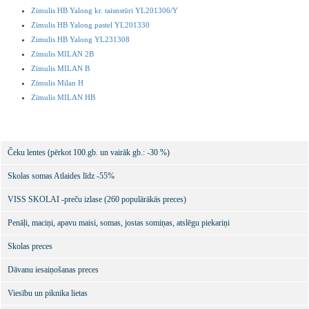
Zimulis HB Yalong kr. taisnstūri YL201306/Y
Zīmulis HB Yalong pastel YL201330
Zimulis HB Yalong YL231308
Zīmulis MILAN 2B
Zīmulis MILAN B
Zīmulis Milan H
Zīmulis MILAN HB
Čeku lentes (pērkot 100.gb. un vairāk gb.: -30 %)
Skolas somas Atlaides līdz -55%
VISS SKOLAI -preču izlase (260 populārākās preces)
Penāļi, maciņi, apavu maisi, somas, jostas somiņas, atslēgu piekariņi
Skolas preces
Dāvanu iesaiņošanas preces
Viesību un piknika lietas