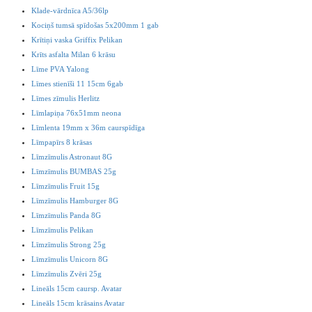
Klade-vārdnīca A5/36lp
Kociņš tumsā spīdošas 5x200mm 1 gab
Krītiņi vaska Griffix Pelikan
Krīts asfalta Milan 6 krāsu
Līme PVA Yalong
Līmes stienīši 11 15cm 6gab
Līmes zīmulis Herlitz
Līmlapiņa 76x51mm neona
Līmlenta 19mm x 36m caurspīdīga
Līmpapīrs 8 krāsas
Līmzīmulis Astronaut 8G
Līmzīmulis BUMBAS 25g
Līmzīmulis Fruit 15g
Līmzīmulis Hamburger 8G
Līmzīmulis Panda 8G
Līmzīmulis Pelikan
Līmzīmulis Strong 25g
Līmzīmulis Unicorn 8G
Līmzīmulis Zvēri 25g
Lineāls 15cm caursp. Avatar
Lineāls 15cm krāsains Avatar