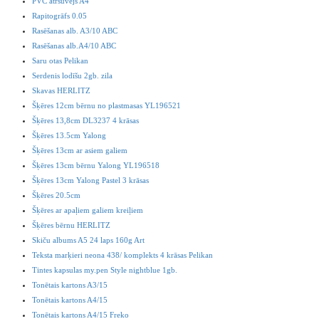
PVC ātršuvējs A4
Rapitogrāfs 0.05
Rasēšanas alb. A3/10 ABC
Rasēšanas alb.A4/10 ABC
Saru otas Pelikan
Serdenis lodīšu 2gb. zila
Skavas HERLITZ
Šķēres 12cm bērnu no plastmasas YL196521
Šķēres 13,8cm DL3237 4 krāsas
Šķēres 13.5cm Yalong
Šķēres 13cm ar asiem galiem
Šķēres 13cm bērnu Yalong YL196518
Šķēres 13cm Yalong Pastel 3 krāsas
Šķēres 20.5cm
Šķēres ar apaļiem galiem kreiļiem
Šķēres bērnu HERLITZ
Skiču albums A5 24 laps 160g Art
Teksta marķieri neona 438/ komplekts 4 krāsas Pelikan
Tintes kapsulas my.pen Style nightblue 1gb.
Tonētais kartons A3/15
Tonētais kartons A4/15
Tonētais kartons A4/15 Freko