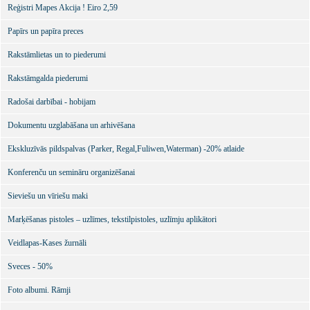
Reģistri Mapes Akcija ! Eiro 2,59
Papīrs un papīra preces
Rakstāmlietas un to piederumi
Rakstāmgalda piederumi
Radošai darbībai - hobijam
Dokumentu uzglabāšana un arhivēšana
Ekskluzīvās pildspalvas (Parker, Regal,Fuliwen,Waterman) -20% atlaide
Konferenču un semināru organizēšanai
Sieviešu un vīriešu maki
Marķēšanas pistoles – uzlīmes, tekstilpistoles, uzlīmju aplikātori
Veidlapas-Kases žurnāli
Sveces - 50%
Foto albumi. Rāmji