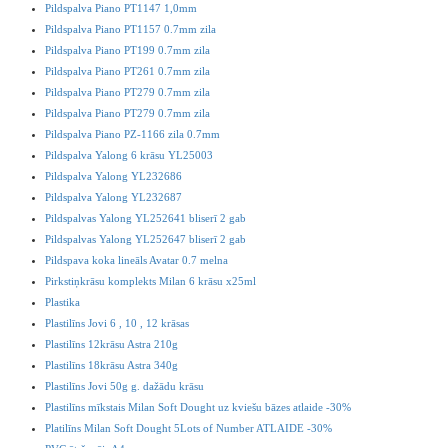
Pildspalva Piano PT1147 1,0mm
Pildspalva Piano PT1157 0.7mm zila
Pildspalva Piano PT199 0.7mm zila
Pildspalva Piano PT261 0.7mm zila
Pildspalva Piano PT279 0.7mm zila
Pildspalva Piano PT279 0.7mm zila
Pildspalva Piano PZ-1166 zila 0.7mm
Pildspalva Yalong 6 krāsu YL25003
Pildspalva Yalong YL232686
Pildspalva Yalong YL232687
Pildspalvas Yalong YL252641 bliserī 2 gab
Pildspalvas Yalong YL252647 bliserī 2 gab
Pildspava koka lineāls Avatar 0.7 melna
Pirkstiņkrāsu komplekts Milan 6 krāsu x25ml
Plastika
Plastilīns Jovi 6 , 10 , 12 krāsas
Plastilīns 12krāsu Astra 210g
Plastilīns 18krāsu Astra 340g
Plastilīns Jovi 50g g. dažādu krāsu
Plastilīns mīkstais Milan Soft Dought uz kviešu bāzes atlaide -30%
Platilīns Milan Soft Dought 5Lots of Number ATLAIDE -30%