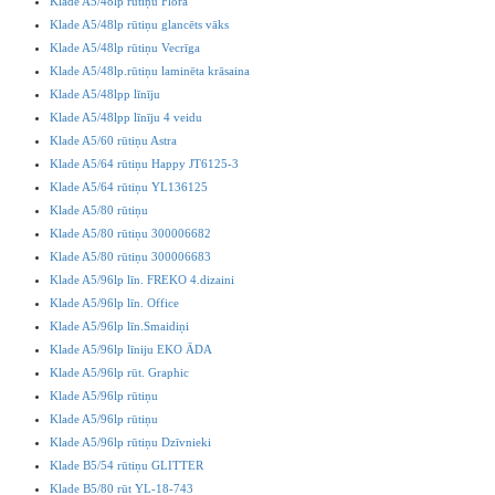
Klade A5/48lp rūtiņu Flora
Klade A5/48lp rūtiņu glancēts vāks
Klade A5/48lp rūtiņu Vecrīga
Klade A5/48lp.rūtiņu laminēta krāsaina
Klade A5/48lpp līnīju
Klade A5/48lpp līnīju 4 veidu
Klade A5/60 rūtiņu Astra
Klade A5/64 rūtiņu Happy JT6125-3
Klade A5/64 rūtiņu YL136125
Klade A5/80 rūtiņu
Klade A5/80 rūtiņu 300006682
Klade A5/80 rūtiņu 300006683
Klade A5/96lp līn. FREKO 4.dizaini
Klade A5/96lp līn. Office
Klade A5/96lp līn.Smaidiņi
Klade A5/96lp līniju EKO ĀDA
Klade A5/96lp rūt. Graphic
Klade A5/96lp rūtiņu
Klade A5/96lp rūtiņu
Klade A5/96lp rūtiņu Dzīvnieki
Klade B5/54 rūtiņu GLITTER
Klade B5/80 rūt YL-18-743