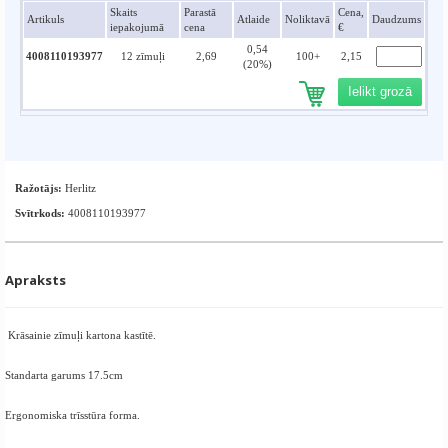
Skaits
Parastā
Cena,
Artikuls
Atlaide
Noliktavā
Daudzums
iepakojumā
cena
€
0,54
4008110193977
12 zīmuļi
2,69
100+
2,15
(20%)
Ielikt grozā
Ražotājs:
Herlitz
Svītrkods:
4008110193977
Apraksts
Krāsainie zīmuļi kartona kastītē.
Standarta garums 17.5cm
Ergonomiska trīsstūra forma.