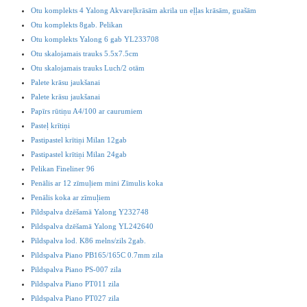
Otu komplekts 4 Yalong Akvareļkrāsām akrila un eļļas krāsām, guašām
Otu komplekts 8gab. Pelikan
Otu komplekts Yalong 6 gab YL233708
Otu skalojamais trauks 5.5x7.5cm
Otu skalojamais trauks Luch/2 otām
Palete krāsu jaukšanai
Palete krāsu jaukšanai
Papīrs rūtiņu A4/100 ar caurumiem
Pasteļ krītiņi
Pastipastel krītiņi Milan 12gab
Pastipastel krītiņi Milan 24gab
Pelikan Fineliner 96
Penālis ar 12 zīmuļiem mini Zīmulis koka
Penālis koka ar zīmuļiem
Pildspalva dzēšamā Yalong Y232748
Pildspalva dzēšamā Yalong YL242640
Pildspalva lod. K86 melns/zils 2gab.
Pildspalva Piano PB165/165C 0.7mm zila
Pildspalva Piano PS-007 zila
Pildspalva Piano PT011 zila
Pildspalva Piano PT027 zila