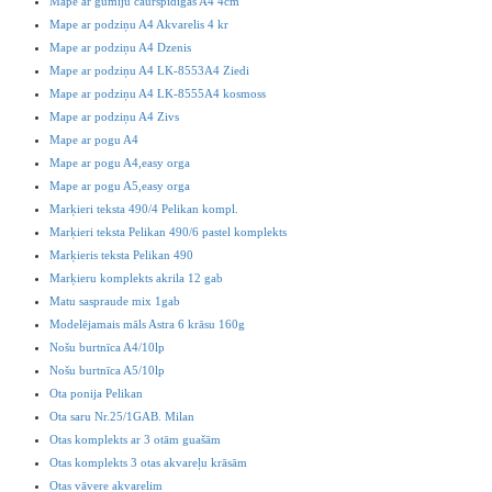
Mape ar gumiju caurspīdīgas A4 4cm
Mape ar podziņu A4 Akvarelis 4 kr
Mape ar podziņu A4 Dzenis
Mape ar podziņu A4 LK-8553A4 Ziedi
Mape ar podziņu A4 LK-8555A4 kosmoss
Mape ar podziņu A4 Zivs
Mape ar pogu A4
Mape ar pogu A4,easy orga
Mape ar pogu A5,easy orga
Marķieri teksta 490/4 Pelikan kompl.
Marķieri teksta Pelikan 490/6 pastel komplekts
Marķieris teksta Pelikan 490
Marķieru komplekts akrila 12 gab
Matu saspraude mix 1gab
Modelējamais māls Astra 6 krāsu 160g
Nošu burtnīca A4/10lp
Nošu burtnīca A5/10lp
Ota ponija Pelikan
Ota saru Nr.25/1GAB. Milan
Otas komplekts ar 3 otām guašām
Otas komplekts 3 otas akvareļu krāsām
Otas vāvere akvarelim