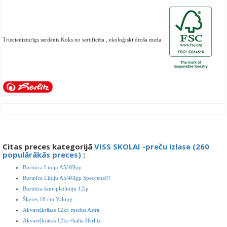
Triecienizturīgs serdenis.Koks no sertificēta , ekoloģiski droša meža
Citas preces kategorijā
VISS SKOLAI -preču izlase (260
populārākās preces)
:
Burtnīca Līniju A5/40lpp
Burtnīca Līniju A5/40lpp Speccena!!!
Burtnīca šaur-platlīniju 12lp
Šķēres 18 cm Yalong
Akvareļkrāsas 12kr. medus Astra
Akvareļkrāsas 12kr.+balta Herlitz