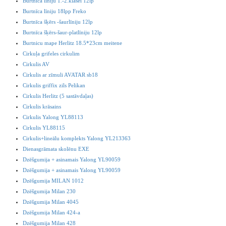
Burtnīca līniju 1.-2.klasei 12lp
Burtnīca līniju 18lpp Freko
Burtnīca šķērs -šaurlīniju 12lp
Burtnīca šķērs-šaur-platlīniju 12lp
Burtnicu mape Herlitz 18.5*23cm meitene
Cirkuļa grifeles cirkulim
Cirkulis AV
Cirkulis ar zīmuli AVATAR sb18
Cirkulis griffix zils Pelikan
Cirkulis Herlitz (5 sastāvdaļas)
Cirkulis krāsains
Cirkulis Yalong YL88113
Cirkulis YL88115
Cirkulis+lineālu komplekts Yalong YL213363
Dienasgrāmata skolēnu EXE
Dzēšgumija + asinamais Yalong YL90059
Dzēšgumija + asinamais Yalong YL90059
Dzēšgumija MILAN 1012
Dzēšgumija Milan 230
Dzēšgumija Milan 4045
Dzēšgumija Milan 424-a
Dzēšgumija Milan 428