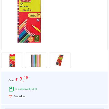
15
2,
€
Cena:
Ir noliktavā (100+)
Jūsu izlase