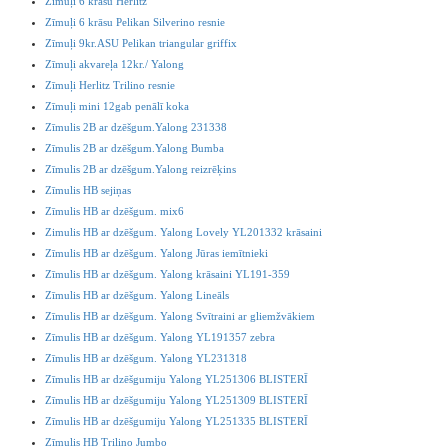
Zīmuļi 6 krāsu Herlitz
Zīmuļi 6 krāsu Pelikan Silverino resnie
Zīmuļi 9kr.ASU Pelikan triangular griffix
Zīmuļi akvareļa 12kr./ Yalong
Zīmuļi Herlitz Trilino resnie
Zīmuļi mini 12gab penālī koka
Zīmulis 2B ar dzēšgum.Yalong 231338
Zīmulis 2B ar dzēšgum.Yalong Bumba
Zīmulis 2B ar dzēšgum.Yalong reizrēķins
Zīmulis HB sejiņas
Zīmulis HB ar dzēšgum. mix6
Zimulis HB ar dzēšgum. Yalong Lovely YL201332 krāsaini
Zīmulis HB ar dzēšgum. Yalong Jūras iemītnieki
Zīmulis HB ar dzēšgum. Yalong krāsaini YL191-359
Zīmulis HB ar dzēšgum. Yalong Lineāls
Zīmulis HB ar dzēšgum. Yalong Svītraini ar gliemžvākiem
Zīmulis HB ar dzēšgum. Yalong YL191357 zebra
Zīmulis HB ar dzēšgum. Yalong YL231318
Zīmulis HB ar dzēšgumiju Yalong YL251306 BLISTERĪ
Zīmulis HB ar dzēšgumiju Yalong YL251309 BLISTERĪ
Zīmulis HB ar dzēšgumiju Yalong YL251335 BLISTERĪ
Zīmulis HB Trilino Jumbo