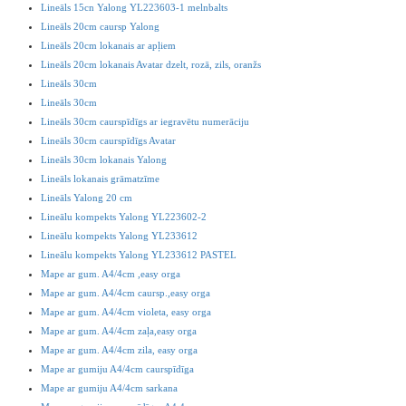
Lineāls 15cn Yalong YL223603-1 melnbalts
Lineāls 20cm caursp Yalong
Lineāls 20cm lokanais ar apļiem
Lineāls 20cm lokanais Avatar dzelt, rozā, zils, oranžs
Lineāls 30cm
Lineāls 30cm
Lineāls 30cm caurspīdīgs ar iegravētu numerāciju
Lineāls 30cm caurspīdīgs Avatar
Lineāls 30cm lokanais Yalong
Lineāls lokanais grāmatzīme
Lineāls Yalong 20 cm
Lineālu kompekts Yalong YL223602-2
Lineālu kompekts Yalong YL233612
Lineālu kompekts Yalong YL233612 PASTEL
Mape ar gum. A4/4cm ,easy orga
Mape ar gum. A4/4cm caursp.,easy orga
Mape ar gum. A4/4cm violeta, easy orga
Mape ar gum. A4/4cm zaļa,easy orga
Mape ar gum. A4/4cm zila, easy orga
Mape ar gumiju A4/4cm caurspīdīga
Mape ar gumiju A4/4cm sarkana