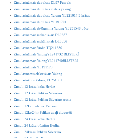
Zīmuļasināmais dubultais DL97 Futbols
Zīmuļasināmais dubultais metāla yalong
Zīmuļasināmais dubultais Yalong YL221617 3 krāsas
Zīmuļasināmais dubultais YL191701
Zīmuļasināmais dzēšgumija Yalong YL231548 pūce
Zīmuļasināmais mehāniskais DL0657
Zīmuļasināmais mehāniskais DL0856
Zīmuļasināmais Violin TQ211639
Zīmuļasināmais YalongYL241732 BLISTERĪ
Zīmuļasināmais YalongYL241740BLISTERĪ
Zīmuļasināmais YL191173
Zīmuļasināmis elektriskais Yalong
Zīmuļasināmis Yalong YL251661
Zīmuļi 12 krāsu koka Herlitz
Zīmuļi 12 krāsu Pelikan Silverino
Zīmuļi 12 krāsu Pelikan Silverino resnie
Zīmuļi 12kr. metāliski Pelikan
Zīmuļi 12kr/24kr Pelikan apaļi divpusēji
Zīmuļi 24 krāsu koka Herlitz
Zīmuļi 24 krāsu trīsstūru Herlitz
Zīmuļi 24krāsu Pelikan Silverino