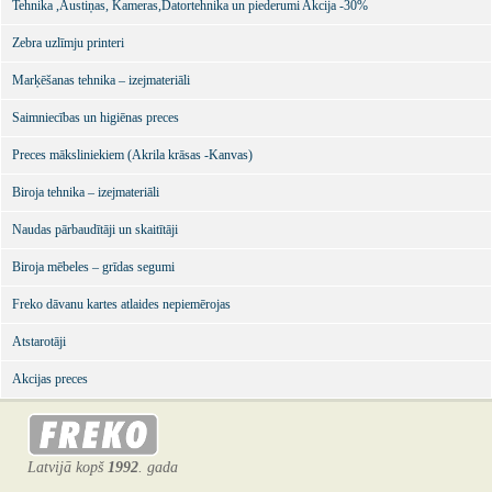
Tehnika ,Austiņas, Kameras,Datortehnika un piederumi Akcija -30%
Zebra uzlīmju printeri
Marķēšanas tehnika – izejmateriāli
Saimniecības un higiēnas preces
Preces māksliniekiem (Akrila krāsas -Kanvas)
Biroja tehnika – izejmateriāli
Naudas pārbaudītāji un skaitītāji
Biroja mēbeles – grīdas segumi
Freko dāvanu kartes atlaides nepiemērojas
Atstarotāji
Akcijas preces
Latvijā kopš
1992
. gada