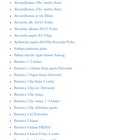
Akvareļkrāsas 24kr. medus Astra
Akvareļkrāsas 32kr. medus Astra
Akvareļkrāsas ar otu Milan
Akvareļu alb. A4/15 Freko
Akvareļu albūms A3/15 Freko
Akvareļu papīrs A4 210gr.
Aplikāciju papīrs A4/20lp divpusējs Freko
Atslēgu piekariņi plast.
Baltais zīmulis 3gab blisterī Yalong
Burtnīca 1-2.klasei
Burtnīca 1-2klasei līniju garās Dzīvnieki
Burtnīca 12lapas līniju Dzīvnieki
Burtnīca 12lp līniju 4 veidu
Burtnīca 12lp rūt. Dzīvnieki
Burtnīca 12lp rūtiņu
Burtnīca 12lp rūtiņu 2.-4.klasei
Burtnīca 12lp. lielrūtiņu garās
Burtnīca 3.kl.Dzīvnieki
Burtnīca 3.klasei
Burtnīca 4.klasei FREKO
Burtnīca 4.klasei Freko 4 veidu