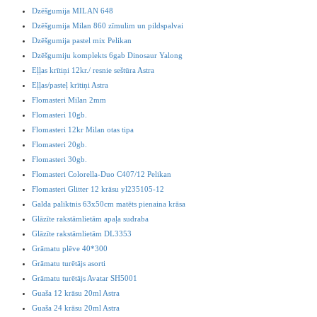
Dzēšgumija MILAN 648
Dzēšgumija Milan 860 zīmulim un pildspalvai
Dzēšgumija pastel mix Pelikan
Dzēšgumiju komplekts 6gab Dinosaur Yalong
Eļļas krītiņi 12kr./ resnie seštūra Astra
Eļļas/pasteļ krītiņi Astra
Flomasteri Milan 2mm
Flomasteri 10gb.
Flomasteri 12kr Milan otas tipa
Flomasteri 20gb.
Flomasteri 30gb.
Flomasteri Colorella-Duo C407/12 Pelikan
Flomasteri Glitter 12 krāsu yl235105-12
Galda paliktnis 63x50cm matēts pienaina krāsa
Glāzīte rakstāmlietām apaļa sudraba
Glāzīte rakstāmlietām DL3353
Grāmatu plēve 40*300
Grāmatu turētājs asorti
Grāmatu turētājs Avatar SH5001
Guaša 12 krāsu 20ml Astra
Guaša 24 krāsu 20ml Astra