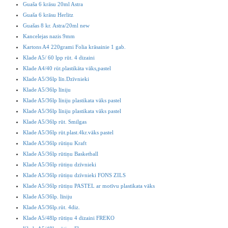
Guaša 6 krāsu 20ml Astra
Guaša 6 krāsu Herlitz
Guašas 8 kr. Astra/20ml new
Kancelejas nazis 9mm
Kartons A4 220grami Folia krāsainie 1 gab.
Klade A5/ 60 lpp rūt. 4 dizaini
Klade A4/40 rūt.plastikāta vāks,pastel
Klade A5/36lp līn.Dzīvnieki
Klade A5/36lp līniju
Klade A5/36lp līniju plastikata vāks pastel
Klade A5/36lp līniju plastikata vāks pastel
Klade A5/36lp rūt. Smilgas
Klade A5/36lp rūt.plast.4kr.vāks pastel
Klade A5/36lp rūtiņu Kraft
Klade A5/36lp rūtiņu Basketball
Klade A5/36lp rūtiņu dzīvnieki
Klade A5/36lp rūtiņu dzīvnieki FONS ZILS
Klade A5/36lp rūtiņu PASTEL ar motīvu plastikata vāks
Klade A5/36lp. līniju
Klade A5/36lp.rūt. 4diz.
Klade A5/48lp rūtiņu 4 dizaini FREKO