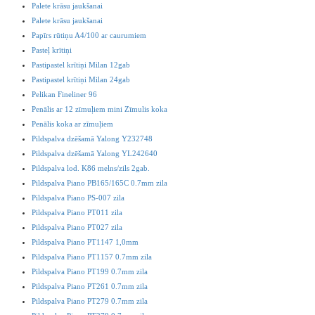
Palete krāsu jaukšanai
Palete krāsu jaukšanai
Papīrs rūtiņu A4/100 ar caurumiem
Pasteļ krītiņi
Pastipastel krītiņi Milan 12gab
Pastipastel krītiņi Milan 24gab
Pelikan Fineliner 96
Penālis ar 12 zīmuļiem mini Zīmulis koka
Penālis koka ar zīmuļiem
Pildspalva dzēšamā Yalong Y232748
Pildspalva dzēšamā Yalong YL242640
Pildspalva lod. K86 melns/zils 2gab.
Pildspalva Piano PB165/165C 0.7mm zila
Pildspalva Piano PS-007 zila
Pildspalva Piano PT011 zila
Pildspalva Piano PT027 zila
Pildspalva Piano PT1147 1,0mm
Pildspalva Piano PT1157 0.7mm zila
Pildspalva Piano PT199 0.7mm zila
Pildspalva Piano PT261 0.7mm zila
Pildspalva Piano PT279 0.7mm zila