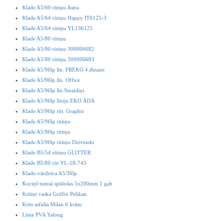
Klade A5/60 rūtiņu Astra
Klade A5/64 rūtiņu Happy JT6125-3
Klade A5/64 rūtiņu YL136125
Klade A5/80 rūtiņu
Klade A5/80 rūtiņu 300006682
Klade A5/80 rūtiņu 300006683
Klade A5/96lp līn. FREKO 4.dizaini
Klade A5/96lp līn. Office
Klade A5/96lp līn.Smaidiņi
Klade A5/96lp līniju EKO ĀDA
Klade A5/96lp rūt. Graphic
Klade A5/96lp rūtiņu
Klade A5/96lp rūtiņu
Klade A5/96lp rūtiņu Dzīvnieki
Klade B5/54 rūtiņu GLITTER
Klade B5/80 rūt YL-18-743
Klade-vārdnīca A5/36lp
Kociņš tumsā spīdošas 5x200mm 1 gab
Krītiņi vaska Griffix Pelikan
Krīts asfalta Milan 6 krāsu
Līme PVA Yalong