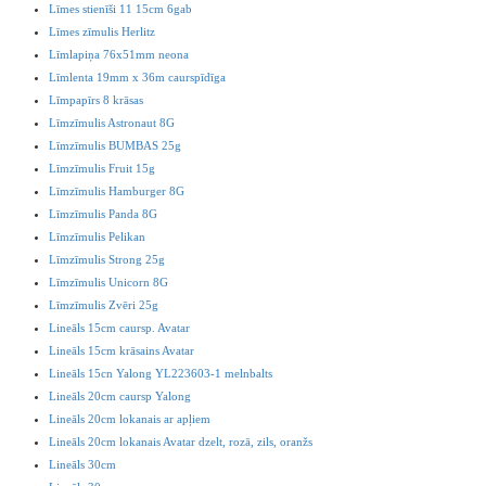
Līmes stienīši 11 15cm 6gab
Līmes zīmulis Herlitz
Līmlapiņa 76x51mm neona
Līmlenta 19mm x 36m caurspīdīga
Līmpapīrs 8 krāsas
Līmzīmulis Astronaut 8G
Līmzīmulis BUMBAS 25g
Līmzīmulis Fruit 15g
Līmzīmulis Hamburger 8G
Līmzīmulis Panda 8G
Līmzīmulis Pelikan
Līmzīmulis Strong 25g
Līmzīmulis Unicorn 8G
Līmzīmulis Zvēri 25g
Lineāls 15cm caursp. Avatar
Lineāls 15cm krāsains Avatar
Lineāls 15cn Yalong YL223603-1 melnbalts
Lineāls 20cm caursp Yalong
Lineāls 20cm lokanais ar apļiem
Lineāls 20cm lokanais Avatar dzelt, rozā, zils, oranžs
Lineāls 30cm