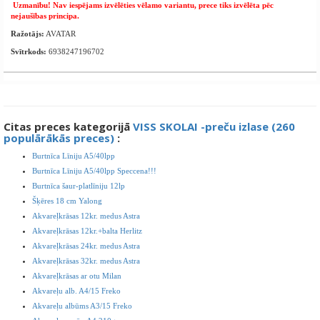
Uzmanību! Nav iespējams izvēlēties vēlamo variantu, prece tiks izvēlēta pēc
nejaušības principa.
Ražotājs:
AVATAR
Svītrkods:
6938247196702
Citas preces kategorijā
VISS SKOLAI -preču izlase (260
populārākās preces)
:
Burtnīca Līniju A5/40lpp
Burtnīca Līniju A5/40lpp Speccena!!!
Burtnīca šaur-platlīniju 12lp
Šķēres 18 cm Yalong
Akvareļkrāsas 12kr. medus Astra
Akvareļkrāsas 12kr.+balta Herlitz
Akvareļkrāsas 24kr. medus Astra
Akvareļkrāsas 32kr. medus Astra
Akvareļkrāsas ar otu Milan
Akvareļu alb. A4/15 Freko
Akvareļu albūms A3/15 Freko