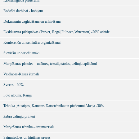
Rakstāmgalda piederumi
Radošai darbībai - hobijam
Dokumentu uzglabāšana un arhivēšana
Ekskluzīvās pildspalvas (Parker, Regal,Fuliwen,Waterman) -20% atlaide
Konferenču un semināru organizēšanai
Sieviešu un vīriešu maki
Marķēšanas pistoles – uzlīmes, tekstilpistoles, uzlīmju aplikātori
Veidlapas-Kases žurnāli
Sveces - 50%
Foto albumi. Rāmji
Tehnika ,Austiņas, Kameras,Datortehnika un piederumi Akcija -30%
Zebra uzlīmju printeri
Marķēšanas tehnika – izejmateriāli
Saimniecības un higiēnas preces