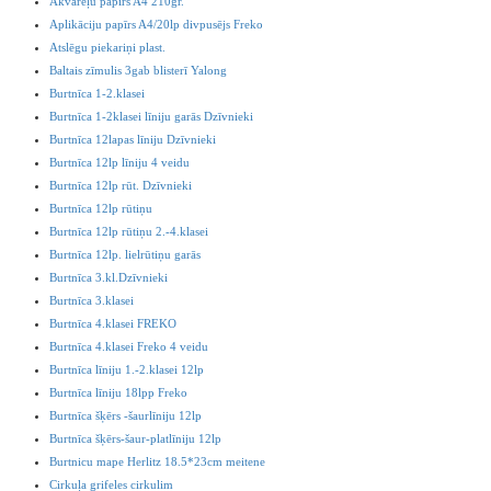
Akvareļu papīrs A4 210gr.
Aplikāciju papīrs A4/20lp divpusējs Freko
Atslēgu piekariņi plast.
Baltais zīmulis 3gab blisterī Yalong
Burtnīca 1-2.klasei
Burtnīca 1-2klasei līniju garās Dzīvnieki
Burtnīca 12lapas līniju Dzīvnieki
Burtnīca 12lp līniju 4 veidu
Burtnīca 12lp rūt. Dzīvnieki
Burtnīca 12lp rūtiņu
Burtnīca 12lp rūtiņu 2.-4.klasei
Burtnīca 12lp. lielrūtiņu garās
Burtnīca 3.kl.Dzīvnieki
Burtnīca 3.klasei
Burtnīca 4.klasei FREKO
Burtnīca 4.klasei Freko 4 veidu
Burtnīca līniju 1.-2.klasei 12lp
Burtnīca līniju 18lpp Freko
Burtnīca šķērs -šaurlīniju 12lp
Burtnīca šķērs-šaur-platlīniju 12lp
Burtnicu mape Herlitz 18.5*23cm meitene
Cirkuļa grifeles cirkulim