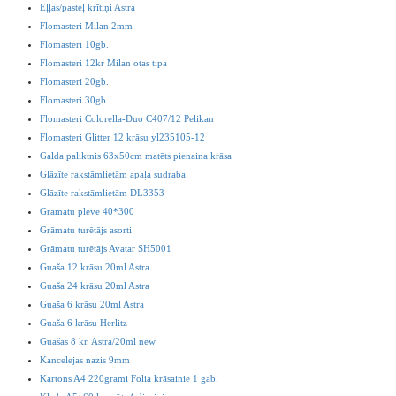
Eļļas/pasteļ krītiņi Astra
Flomasteri Milan 2mm
Flomasteri 10gb.
Flomasteri 12kr Milan otas tipa
Flomasteri 20gb.
Flomasteri 30gb.
Flomasteri Colorella-Duo C407/12 Pelikan
Flomasteri Glitter 12 krāsu yl235105-12
Galda paliktnis 63x50cm matēts pienaina krāsa
Glāzīte rakstāmlietām apaļa sudraba
Glāzīte rakstāmlietām DL3353
Grāmatu plēve 40*300
Grāmatu turētājs asorti
Grāmatu turētājs Avatar SH5001
Guaša 12 krāsu 20ml Astra
Guaša 24 krāsu 20ml Astra
Guaša 6 krāsu 20ml Astra
Guaša 6 krāsu Herlitz
Guašas 8 kr. Astra/20ml new
Kancelejas nazis 9mm
Kartons A4 220grami Folia krāsainie 1 gab.