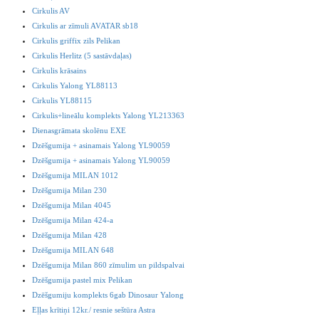
Cirkulis AV
Cirkulis ar zīmuli AVATAR sb18
Cirkulis griffix zils Pelikan
Cirkulis Herlitz (5 sastāvdaļas)
Cirkulis krāsains
Cirkulis Yalong YL88113
Cirkulis YL88115
Cirkulis+lineālu komplekts Yalong YL213363
Dienasgrāmata skolēnu EXE
Dzēšgumija + asinamais Yalong YL90059
Dzēšgumija + asinamais Yalong YL90059
Dzēšgumija MILAN 1012
Dzēšgumija Milan 230
Dzēšgumija Milan 4045
Dzēšgumija Milan 424-a
Dzēšgumija Milan 428
Dzēšgumija MILAN 648
Dzēšgumija Milan 860 zīmulim un pildspalvai
Dzēšgumija pastel mix Pelikan
Dzēšgumiju komplekts 6gab Dinosaur Yalong
Eļļas krītiņi 12kr./ resnie seštūra Astra