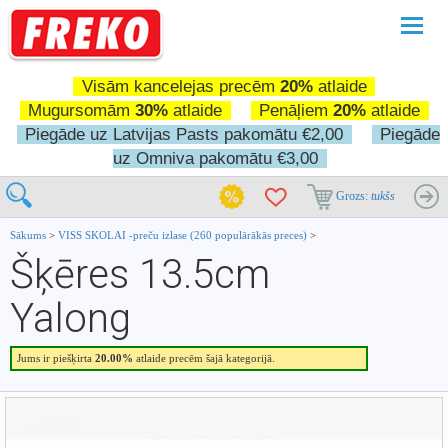
Pārslē
navigā
Visām kancelejas precēm
20%
atlaide
Mugursomām
30%
atlaide
Penāļiem
20%
atlaide
Piegāde uz Latvijas Pasts pakomātu €2,00
Piegāde
uz Omniva pakomātu €3,00
Grozs:
tukšs
Sākums
>
VISS SKOLAI -preču izlase (260 populārākās preces)
>
Šķēres 13.5cm
Yalong
Jums ir piešķirta
20.00%
atlaide precēm šajā kategorijā.