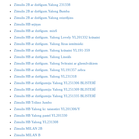
Zīmulis 2B ar dzēšgum.Yalong 231338
Zīmulis 2B ar dzēšgum.Yalong Bumba
Zīmulis 2B ar dzēšgum.Yalong reizrēķins
Zīmulis HB sejiņas
Zīmulis HB ar dzēšgum. mix6
Zimulis HB ar dzēšgum. Yalong Lovely YL201332 krāsaini
Zīmulis HB ar dzēšgum. Yalong Jūras iemītnieki
Zīmulis HB ar dzēšgum. Yalong krāsaini YL191-359
Zīmulis HB ar dzēšgum. Yalong Lineāls
Zīmulis HB ar dzēšgum. Yalong Svītraini ar gliemžvākiem
Zīmulis HB ar dzēšgum. Yalong YL191357 zebra
Zīmulis HB ar dzēšgum. Yalong YL231318
Zīmulis HB ar dzēšgumiju Yalong YL251306 BLISTERĪ
Zīmulis HB ar dzēšgumiju Yalong YL251309 BLISTERĪ
Zīmulis HB ar dzēšgumiju Yalong YL251335 BLISTERĪ
Zīmulis HB Trilino Jumbo
Zimulis HB Yalong kr. taisnstūri YL201306/Y
Zīmulis HB Yalong pastel YL201330
Zimulis HB Yalong YL231308
Zīmulis MILAN 2B
Zīmulis MILAN B