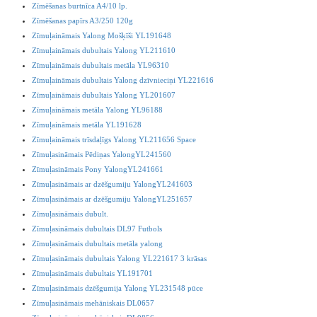
Zīmēšanas burtnīca A4/10 lp.
Zīmēšanas papīrs A3/250 120g
Zīmuļaināmais Yalong Mošķīši YL191648
Zīmuļaināmais dubultais Yalong YL211610
Zīmuļaināmais dubultais metāla YL96310
Zīmuļaināmais dubultais Yalong dzīvnieciņi YL221616
Zīmuļaināmais dubultais Yalong YL201607
Zīmuļaināmais metāla Yalong YL96188
Zīmuļaināmais metāla YL191628
Zīmuļaināmais trīsdaļīgs Yalong YL211656 Space
Zīmuļasināmais Pēdiņas YalongYL241560
Zīmuļasināmais Pony YalongYL241661
Zīmuļasināmais ar dzēšgumiju YalongYL241603
Zīmuļasināmais ar dzēšgumiju YalongYL251657
Zīmuļasināmais dubult.
Zīmuļasināmais dubultais DL97 Futbols
Zīmuļasināmais dubultais metāla yalong
Zīmuļasināmais dubultais Yalong YL221617 3 krāsas
Zīmuļasināmais dubultais YL191701
Zīmuļasināmais dzēšgumija Yalong YL231548 pūce
Zīmuļasināmais mehāniskais DL0657