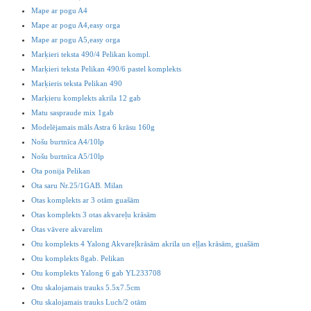
Mape ar pogu A4
Mape ar pogu A4,easy orga
Mape ar pogu A5,easy orga
Marķieri teksta 490/4 Pelikan kompl.
Marķieri teksta Pelikan 490/6 pastel komplekts
Marķieris teksta Pelikan 490
Marķieru komplekts akrila 12 gab
Matu saspraude mix 1gab
Modelējamais māls Astra 6 krāsu 160g
Nošu burtnīca A4/10lp
Nošu burtnīca A5/10lp
Ota ponija Pelikan
Ota saru Nr.25/1GAB. Milan
Otas komplekts ar 3 otām guašām
Otas komplekts 3 otas akvareļu krāsām
Otas vāvere akvarelim
Otu komplekts 4 Yalong Akvareļkrāsām akrila un eļļas krāsām, guašām
Otu komplekts 8gab. Pelikan
Otu komplekts Yalong 6 gab YL233708
Otu skalojamais trauks 5.5x7.5cm
Otu skalojamais trauks Luch/2 otām