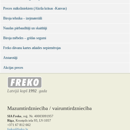
Preces māksliniekiem (Akrila krāsas -Kanvas)
Biroja tehnika – izejmateriāli
Naudas pārbaudītāji un skaitītāji
Biroja mēbeles – grīdas segumi
Freko dāvanu kartes atlaides nepiemērojas
Atstarotāji
Akcijas preces
Latvijā kopš
1992
. gada
Mazumtirdzniecība / vairumtirdzniecība
SIA Freko
, reģ. Nr. 40003091957
Rīga
, Krustpils iela 93, LV-1057
+371 67 812 662
freko@freko.lv