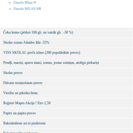
Zīmulis Milan H
Zīmulis MILAN HB
Čeku lentes (pērkot 100.gb. un vairāk gb.: -30 %)
Skolas somas Atlaides līdz -55%
VISS SKOLAI -preču izlase (260 populārākās preces)
Penāļi, maciņi, apavu maisi, somas, jostas somiņas, atslēgu piekariņi
Skolas preces
Dāvanu iesaiņošanas preces
Viesību un piknika lietas
Reģistri Mapes Akcija ! Eiro 2,59
Papīrs un papīra preces
Rakstāmlietas un to piederumi