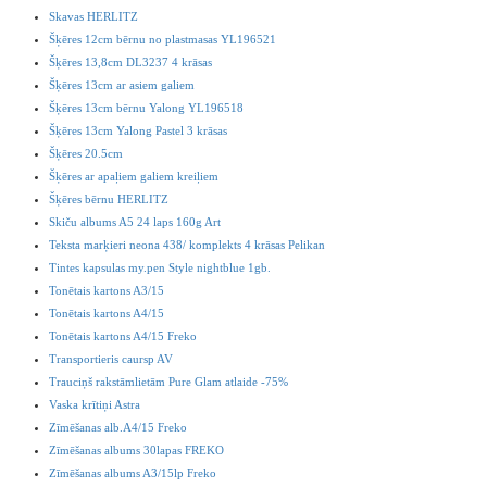
Skavas HERLITZ
Šķēres 12cm bērnu no plastmasas YL196521
Šķēres 13,8cm DL3237 4 krāsas
Šķēres 13cm ar asiem galiem
Šķēres 13cm bērnu Yalong YL196518
Šķēres 13cm Yalong Pastel 3 krāsas
Šķēres 20.5cm
Šķēres ar apaļiem galiem kreiļiem
Šķēres bērnu HERLITZ
Skiču albums A5 24 laps 160g Art
Teksta marķieri neona 438/ komplekts 4 krāsas Pelikan
Tintes kapsulas my.pen Style nightblue 1gb.
Tonētais kartons A3/15
Tonētais kartons A4/15
Tonētais kartons A4/15 Freko
Transportieris caursp AV
Trauciņš rakstāmlietām Pure Glam atlaide -75%
Vaska krītiņi Astra
Zīmēšanas alb.A4/15 Freko
Zīmēšanas albums 30lapas FREKO
Zīmēšanas albums A3/15lp Freko