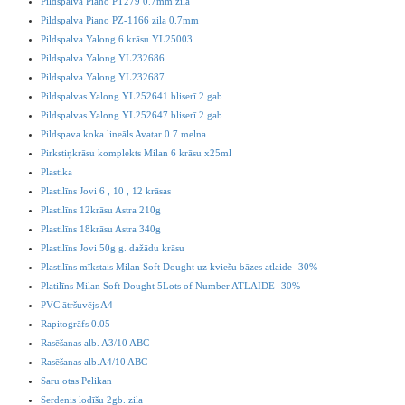
Pildspalva Piano PT279 0.7mm zila
Pildspalva Piano PZ-1166 zila 0.7mm
Pildspalva Yalong 6 krāsu YL25003
Pildspalva Yalong YL232686
Pildspalva Yalong YL232687
Pildspalvas Yalong YL252641 bliserī 2 gab
Pildspalvas Yalong YL252647 bliserī 2 gab
Pildspava koka lineāls Avatar 0.7 melna
Pirkstiņkrāsu komplekts Milan 6 krāsu x25ml
Plastika
Plastilīns Jovi 6 , 10 , 12 krāsas
Plastilīns 12krāsu Astra 210g
Plastilīns 18krāsu Astra 340g
Plastilīns Jovi 50g g. dažādu krāsu
Plastilīns mīkstais Milan Soft Dought uz kviešu bāzes atlaide -30%
Platilīns Milan Soft Dought 5Lots of Number ATLAIDE -30%
PVC ātršuvējs A4
Rapitogrāfs 0.05
Rasēšanas alb. A3/10 ABC
Rasēšanas alb.A4/10 ABC
Saru otas Pelikan
Serdenis lodīšu 2gb. zila