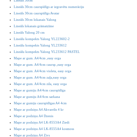
Lineāls 30cm
Lineāls 30cm caurspīdīgs ar iegravētu numerāciju
Lineāls 30cm caurspīdīgs Avatar
Lineāls 30cm lokanais Yalong
Lineāls lokanais grāmatzīme
Lineāls Yalong 20 cm
Lineālu kompekts Yalong YL223602-2
Lineālu kompekts Yalong YL233612
Lineālu kompekts Yalong YL233612 PASTEL
Mape ar gum. A4/4cm ,easy orga
Mape ar gum. A4/4cm caursp.,easy orga
Mape ar gum. A4/4cm violeta, easy orga
Mape ar gum. A4/4cm zaļa,easy orga
Mape ar gum. A4/4cm zila, easy orga
Mape ar gumiju A4/4cm caurspīdīga
Mape ar gumiju A4/4cm sarkana
Mape ar gumiju caurspīdīgas A4 4cm
Mape ar podziņu A4 Akvarelis 4 kr
Mape ar podziņu A4 Dzenis
Mape ar podziņu A4 LK-8553A4 Ziedi
Mape ar podziņu A4 LK-8555A4 kosmoss
Mape ar podziņu A4 Zivs