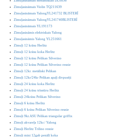
Zīmuļasināmais mehāniskais DL0856
Zīmuļasināmais Violin TQ211639
Zīmuļasināmais YalongYL241732 BLISTERĪ
Zīmuļasināmais YalongYL241740BLISTERĪ
Zīmuļasināmais YL191173
Zīmuļasināmis elektriskais Yalong
Zīmuļasināmis Yalong YL251661
Zīmuļi 12 krāsu Herlitz
Zīmuļi 12 krāsu koka Herlitz
Zīmuļi 12 krāsu Pelikan Silverino
Zīmuļi 12 krāsu Pelikan Silverino resnie
Zīmuļi 12kr. metāliski Pelikan
Zīmuļi 12kr/24kr Pelikan apaļi divpusēji
Zīmuļi 24 krāsu koka Herlitz
Zīmuļi 24 krāsu trīsstūru Herlitz
Zīmuļi 24krāsu Pelikan Silverino
Zīmuļi 6 krāsu Herlitz
Zīmuļi 6 krāsu Pelikan Silverino resnie
Zīmuļi 9kr.ASU Pelikan triangular griffix
Zīmuļi akvareļa 12kr./ Yalong
Zīmuļi Herlitz Trilino resnie
Zīmuļi mini 12gab penālī koka