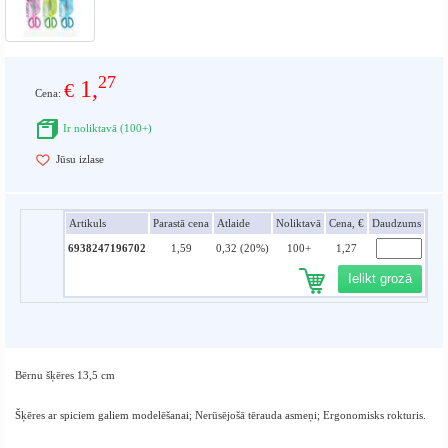
27
1,
€
Cena:
Ir noliktavā (100+)
Jūsu izlase
Artikuls
Parastā cena
Atlaide
Noliktavā
Cena, €
Daudzums
6938247196702
1,59
0,32 (20%)
100+
1,27
Ielikt grozā
Bērnu šķēres 13,5 cm
Šķēres ar spiciem galiem modelēšanai; Nerūsējošā tērauda asmeņi; Ergonomisks rokturis.