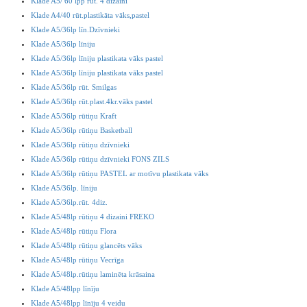
Klade A5/ 60 lpp rūt. 4 dizaini
Klade A4/40 rūt.plastikāta vāks,pastel
Klade A5/36lp līn.Dzīvnieki
Klade A5/36lp līniju
Klade A5/36lp līniju plastikata vāks pastel
Klade A5/36lp līniju plastikata vāks pastel
Klade A5/36lp rūt. Smilgas
Klade A5/36lp rūt.plast.4kr.vāks pastel
Klade A5/36lp rūtiņu Kraft
Klade A5/36lp rūtiņu Basketball
Klade A5/36lp rūtiņu dzīvnieki
Klade A5/36lp rūtiņu dzīvnieki FONS ZILS
Klade A5/36lp rūtiņu PASTEL ar motīvu plastikata vāks
Klade A5/36lp. līniju
Klade A5/36lp.rūt. 4diz.
Klade A5/48lp rūtiņu 4 dizaini FREKO
Klade A5/48lp rūtiņu Flora
Klade A5/48lp rūtiņu glancēts vāks
Klade A5/48lp rūtiņu Vecrīga
Klade A5/48lp.rūtiņu laminēta krāsaina
Klade A5/48lpp līnīju
Klade A5/48lpp līnīju 4 veidu