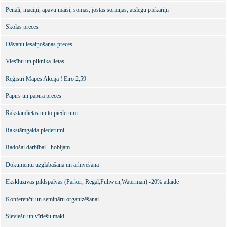
Penāļi, maciņi, apavu maisi, somas, jostas somiņas, atslēgu piekariņi
Skolas preces
Dāvanu iesaiņošanas preces
Viesību un piknika lietas
Reģistri Mapes Akcija ! Eiro 2,59
Papīrs un papīra preces
Rakstāmlietas un to piederumi
Rakstāmgalda piederumi
Radošai darbībai - hobijam
Dokumentu uzglabāšana un arhivēšana
Ekskluzīvās pildspalvas (Parker, Regal,Fuliwen,Waterman) -20% atlaide
Konferenču un semināru organizēšanai
Sieviešu un vīriešu maki