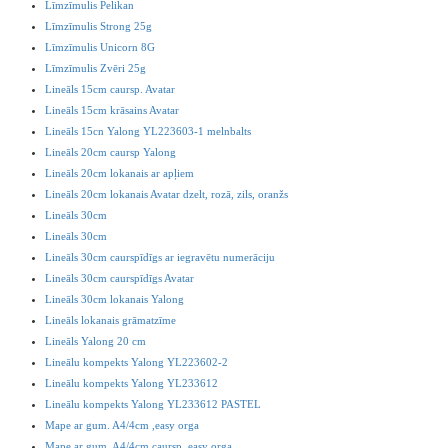
Līmzīmulis Pelikan
Līmzīmulis Strong 25g
Līmzīmulis Unicorn 8G
Līmzīmulis Zvēri 25g
Lineāls 15cm caursp. Avatar
Lineāls 15cm krāsains Avatar
Lineāls 15cn Yalong YL223603-1 melnbalts
Lineāls 20cm caursp Yalong
Lineāls 20cm lokanais ar apļiem
Lineāls 20cm lokanais Avatar dzelt, rozā, zils, oranžs
Lineāls 30cm
Lineāls 30cm
Lineāls 30cm caurspīdīgs ar iegravētu numerāciju
Lineāls 30cm caurspīdīgs Avatar
Lineāls 30cm lokanais Yalong
Lineāls lokanais grāmatzīme
Lineāls Yalong 20 cm
Lineālu kompekts Yalong YL223602-2
Lineālu kompekts Yalong YL233612
Lineālu kompekts Yalong YL233612 PASTEL
Mape ar gum. A4/4cm ,easy orga
Mape ar gum. A4/4cm caursp.,easy orga