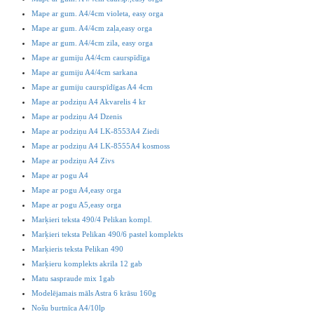
Mape ar gum. A4/4cm violeta, easy orga
Mape ar gum. A4/4cm zaļa,easy orga
Mape ar gum. A4/4cm zila, easy orga
Mape ar gumiju A4/4cm caurspīdīga
Mape ar gumiju A4/4cm sarkana
Mape ar gumiju caurspīdīgas A4 4cm
Mape ar podziņu A4 Akvarelis 4 kr
Mape ar podziņu A4 Dzenis
Mape ar podziņu A4 LK-8553A4 Ziedi
Mape ar podziņu A4 LK-8555A4 kosmoss
Mape ar podziņu A4 Zivs
Mape ar pogu A4
Mape ar pogu A4,easy orga
Mape ar pogu A5,easy orga
Marķieri teksta 490/4 Pelikan kompl.
Marķieri teksta Pelikan 490/6 pastel komplekts
Marķieris teksta Pelikan 490
Marķieru komplekts akrila 12 gab
Matu saspraude mix 1gab
Modelējamais māls Astra 6 krāsu 160g
Nošu burtnīca A4/10lp