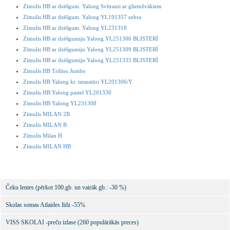
Zīmulis HB ar dzēšgum. Yalong Svītraini ar gliemžvākiem
Zīmulis HB ar dzēšgum. Yalong YL191357 zebra
Zīmulis HB ar dzēšgum. Yalong YL231318
Zīmulis HB ar dzēšgumiju Yalong YL251306 BLISTERĪ
Zīmulis HB ar dzēšgumiju Yalong YL251309 BLISTERĪ
Zīmulis HB ar dzēšgumiju Yalong YL251335 BLISTERĪ
Zīmulis HB Trilino Jumbo
Zimulis HB Yalong kr. taisnstūri YL201306/Y
Zīmulis HB Yalong pastel YL201330
Zimulis HB Yalong YL231308
Zīmulis MILAN 2B
Zīmulis MILAN B
Zīmulis Milan H
Zīmulis MILAN HB
Čeku lentes (pērkot 100.gb. un vairāk gb.: -30 %)
Skolas somas Atlaides līdz -55%
VISS SKOLAI -preču izlase (260 populārākās preces)