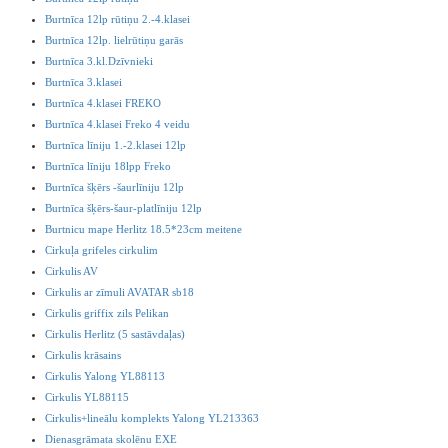
Burtnīca 12lp rūtiņu 2.-4.klasei
Burtnīca 12lp. lielrūtiņu garās
Burtnīca 3.kl.Dzīvnieki
Burtnīca 3.klasei
Burtnīca 4.klasei FREKO
Burtnīca 4.klasei Freko 4 veidu
Burtnīca līniju 1.-2.klasei 12lp
Burtnīca līniju 18lpp Freko
Burtnīca šķērs -šaurlīniju 12lp
Burtnīca šķērs-šaur-platlīniju 12lp
Burtnicu mape Herlitz 18.5*23cm meitene
Cirkuļa grifeles cirkulim
Cirkulis AV
Cirkulis ar zīmuli AVATAR sb18
Cirkulis griffix zils Pelikan
Cirkulis Herlitz (5 sastāvdaļas)
Cirkulis krāsains
Cirkulis Yalong YL88113
Cirkulis YL88115
Cirkulis+lineālu komplekts Yalong YL213363
Dienasgrāmata skolēnu EXE