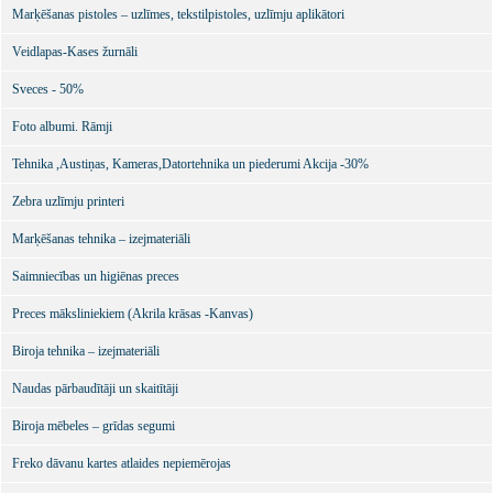
Marķēšanas pistoles – uzlīmes, tekstilpistoles, uzlīmju aplikātori
Veidlapas-Kases žurnāli
Sveces - 50%
Foto albumi. Rāmji
Tehnika ,Austiņas, Kameras,Datortehnika un piederumi Akcija -30%
Zebra uzlīmju printeri
Marķēšanas tehnika – izejmateriāli
Saimniecības un higiēnas preces
Preces māksliniekiem (Akrila krāsas -Kanvas)
Biroja tehnika – izejmateriāli
Naudas pārbaudītāji un skaitītāji
Biroja mēbeles – grīdas segumi
Freko dāvanu kartes atlaides nepiemērojas