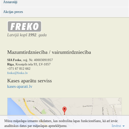
Atstarotāji
Akcijas preces
Latvijā kopš
1992
. gada
Mazumtirdzniecība / vairumtirdzniecība
SIA Freko
, reģ. Nr. 40003091957
Rīga
, Krustpils iela 93, LV-1057
+371 67 812 662
freko@freko.lv
Kases aparātu serviss
kases-aparati.lv
Mūsu mājaslapa izmanto sīkdatnes, kas nodrošina lapas funkcionēšanu, kā arī ievāc
analītiskus datus par mājaslapas apmeklējumu.
Izvērst