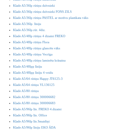
Klade A5/36lp rūtiņu dzīvnieki
Klade A5/36lp rūtiņu dzīvnieki FONS ZILS
Klade A5/36lp rūtiņu PASTEL ar motīvu plastikata vāks
Klade A5/36lp. līniju
Klade A5/36lp.rūt. 4diz.
Klade A5/48lp rūtiņu 4 dizaini FREKO
Klade A5/48lp rūtiņu Flora
Klade A5/48lp rūtiņu glancēts vāks
Klade A5/48lp rūtiņu Vecrīga
Klade A5/48lp.rūtiņu laminēta krāsaina
Klade A5/48lpp līnīju
Klade A5/48lpp līnīju 4 veidu
Klade A5/64 rūtiņu Happy JT6125-3
Klade A5/64 rūtiņu YL136125
Klade A5/80 rūtiņu
Klade A5/80 rūtiņu 300006682
Klade A5/80 rūtiņu 300006683
Klade A5/96lp līn. FREKO 4.dizaini
Klade A5/96lp līn. Office
Klade A5/96lp līn.Smaidiņi
Klade A5/96lp līniju EKO ĀDA