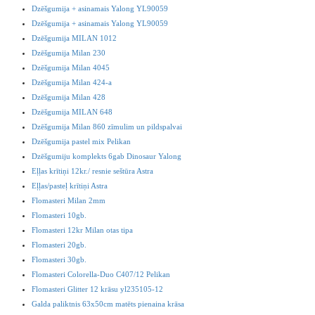
Dzēšgumija + asinamais Yalong YL90059
Dzēšgumija + asinamais Yalong YL90059
Dzēšgumija MILAN 1012
Dzēšgumija Milan 230
Dzēšgumija Milan 4045
Dzēšgumija Milan 424-a
Dzēšgumija Milan 428
Dzēšgumija MILAN 648
Dzēšgumija Milan 860 zīmulim un pildspalvai
Dzēšgumija pastel mix Pelikan
Dzēšgumiju komplekts 6gab Dinosaur Yalong
Eļļas krītiņi 12kr./ resnie seštūra Astra
Eļļas/pasteļ krītiņi Astra
Flomasteri Milan 2mm
Flomasteri 10gb.
Flomasteri 12kr Milan otas tipa
Flomasteri 20gb.
Flomasteri 30gb.
Flomasteri Colorella-Duo C407/12 Pelikan
Flomasteri Glitter 12 krāsu yl235105-12
Galda paliktnis 63x50cm matēts pienaina krāsa