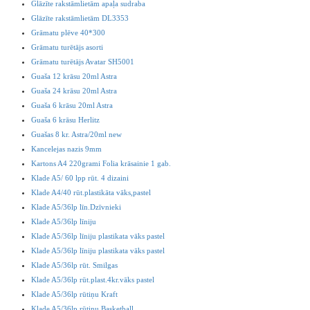
Glāzīte rakstāmlietām apaļa sudraba
Glāzīte rakstāmlietām DL3353
Grāmatu plēve 40*300
Grāmatu turētājs asorti
Grāmatu turētājs Avatar SH5001
Guaša 12 krāsu 20ml Astra
Guaša 24 krāsu 20ml Astra
Guaša 6 krāsu 20ml Astra
Guaša 6 krāsu Herlitz
Guašas 8 kr. Astra/20ml new
Kancelejas nazis 9mm
Kartons A4 220grami Folia krāsainie 1 gab.
Klade A5/ 60 lpp rūt. 4 dizaini
Klade A4/40 rūt.plastikāta vāks,pastel
Klade A5/36lp līn.Dzīvnieki
Klade A5/36lp līniju
Klade A5/36lp līniju plastikata vāks pastel
Klade A5/36lp līniju plastikata vāks pastel
Klade A5/36lp rūt. Smilgas
Klade A5/36lp rūt.plast.4kr.vāks pastel
Klade A5/36lp rūtiņu Kraft
Klade A5/36lp rūtiņu Basketball