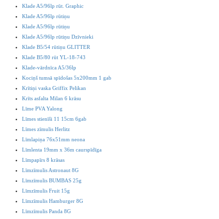
Klade A5/96lp rūt. Graphic
Klade A5/96lp rūtiņu
Klade A5/96lp rūtiņu
Klade A5/96lp rūtiņu Dzīvnieki
Klade B5/54 rūtiņu GLITTER
Klade B5/80 rūt YL-18-743
Klade-vārdnīca A5/36lp
Kociņš tumsā spīdošas 5x200mm 1 gab
Krītiņi vaska Griffix Pelikan
Krīts asfalta Milan 6 krāsu
Līme PVA Yalong
Līmes stienīši 11 15cm 6gab
Līmes zīmulis Herlitz
Līmlapiņa 76x51mm neona
Līmlenta 19mm x 36m caurspīdīga
Līmpapīrs 8 krāsas
Līmzīmulis Astronaut 8G
Līmzīmulis BUMBAS 25g
Līmzīmulis Fruit 15g
Līmzīmulis Hamburger 8G
Līmzīmulis Panda 8G