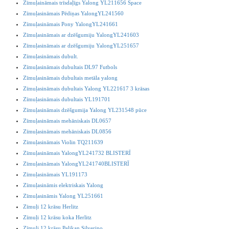
Zīmuļaināmais trīsdaļīgs Yalong YL211656 Space
Zīmuļasināmais Pēdiņas YalongYL241560
Zīmuļasināmais Pony YalongYL241661
Zīmuļasināmais ar dzēšgumiju YalongYL241603
Zīmuļasināmais ar dzēšgumiju YalongYL251657
Zīmuļasināmais dubult.
Zīmuļasināmais dubultais DL97 Futbols
Zīmuļasināmais dubultais metāla yalong
Zīmuļasināmais dubultais Yalong YL221617 3 krāsas
Zīmuļasināmais dubultais YL191701
Zīmuļasināmais dzēšgumija Yalong YL231548 pūce
Zīmuļasināmais mehāniskais DL0657
Zīmuļasināmais mehāniskais DL0856
Zīmuļasināmais Violin TQ211639
Zīmuļasināmais YalongYL241732 BLISTERĪ
Zīmuļasināmais YalongYL241740BLISTERĪ
Zīmuļasināmais YL191173
Zīmuļasināmis elektriskais Yalong
Zīmuļasināmis Yalong YL251661
Zīmuļi 12 krāsu Herlitz
Zīmuļi 12 krāsu koka Herlitz
Zīmuļi 12 krāsu Pelikan Silverino