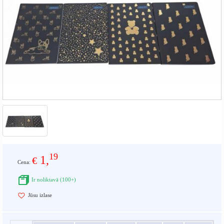
19
1,
€
Cena:
Ir noliktavā (100+)
Jūsu izlase