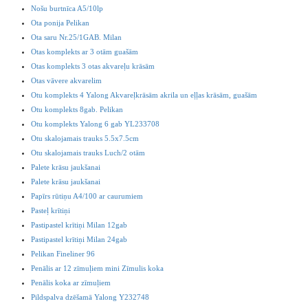
Nošu burtnīca A5/10lp
Ota ponija Pelikan
Ota saru Nr.25/1GAB. Milan
Otas komplekts ar 3 otām guašām
Otas komplekts 3 otas akvareļu krāsām
Otas vāvere akvarelim
Otu komplekts 4 Yalong Akvareļkrāsām akrila un eļļas krāsām, guašām
Otu komplekts 8gab. Pelikan
Otu komplekts Yalong 6 gab YL233708
Otu skalojamais trauks 5.5x7.5cm
Otu skalojamais trauks Luch/2 otām
Palete krāsu jaukšanai
Palete krāsu jaukšanai
Papīrs rūtiņu A4/100 ar caurumiem
Pasteļ krītiņi
Pastipastel krītiņi Milan 12gab
Pastipastel krītiņi Milan 24gab
Pelikan Fineliner 96
Penālis ar 12 zīmuļiem mini Zīmulis koka
Penālis koka ar zīmuļiem
Pildspalva dzēšamā Yalong Y232748