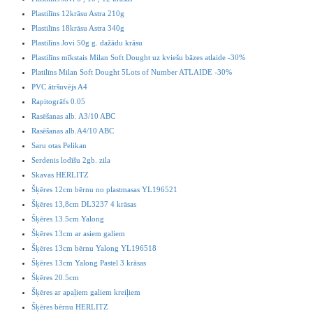
Plastilīns 12krāsu Astra 210g
Plastilīns 18krāsu Astra 340g
Plastilīns Jovi 50g g. dažādu krāsu
Plastilīns mīkstais Milan Soft Dought uz kviešu bāzes atlaide -30%
Platilīns Milan Soft Dought 5Lots of Number ATLAIDE -30%
PVC ātršuvējs A4
Rapitogrāfs 0.05
Rasēšanas alb. A3/10 ABC
Rasēšanas alb.A4/10 ABC
Saru otas Pelikan
Serdenis lodīšu 2gb. zila
Skavas HERLITZ
Šķēres 12cm bērnu no plastmasas YL196521
Šķēres 13,8cm DL3237 4 krāsas
Šķēres 13.5cm Yalong
Šķēres 13cm ar asiem galiem
Šķēres 13cm bērnu Yalong YL196518
Šķēres 13cm Yalong Pastel 3 krāsas
Šķēres 20.5cm
Šķēres ar apaļiem galiem kreiļiem
Šķēres bērnu HERLITZ