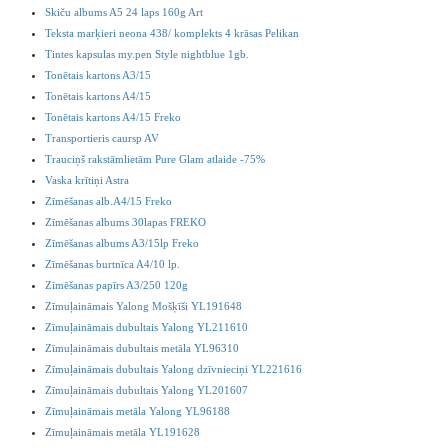
Skiču albums A5 24 laps 160g Art
Teksta marķieri neona 438/ komplekts 4 krāsas Pelikan
Tintes kapsulas my.pen Style nightblue 1gb.
Tonētais kartons A3/15
Tonētais kartons A4/15
Tonētais kartons A4/15 Freko
Transportieris caursp AV
Trauciņš rakstāmlietām Pure Glam atlaide -75%
Vaska krītiņi Astra
Zīmēšanas alb.A4/15 Freko
Zīmēšanas albums 30lapas FREKO
Zīmēšanas albums A3/15lp Freko
Zīmēšanas burtnīca A4/10 lp.
Zīmēšanas papīrs A3/250 120g
Zīmuļaināmais Yalong Mošķīši YL191648
Zīmuļaināmais dubultais Yalong YL211610
Zīmuļaināmais dubultais metāla YL96310
Zīmuļaināmais dubultais Yalong dzīvnieciņi YL221616
Zīmuļaināmais dubultais Yalong YL201607
Zīmuļaināmais metāla Yalong YL96188
Zīmuļaināmais metāla YL191628