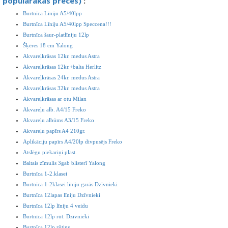
populārākās preces)
:
Burtnīca Līniju A5/40lpp
Burtnīca Līniju A5/40lpp Speccena!!!
Burtnīca šaur-platlīniju 12lp
Šķēres 18 cm Yalong
Akvareļkrāsas 12kr. medus Astra
Akvareļkrāsas 12kr.+balta Herlitz
Akvareļkrāsas 24kr. medus Astra
Akvareļkrāsas 32kr. medus Astra
Akvareļkrāsas ar otu Milan
Akvareļu alb. A4/15 Freko
Akvareļu albūms A3/15 Freko
Akvareļu papīrs A4 210gr.
Aplikāciju papīrs A4/20lp divpusējs Freko
Atslēgu piekariņi plast.
Baltais zīmulis 3gab blisterī Yalong
Burtnīca 1-2.klasei
Burtnīca 1-2klasei līniju garās Dzīvnieki
Burtnīca 12lapas līniju Dzīvnieki
Burtnīca 12lp līniju 4 veidu
Burtnīca 12lp rūt. Dzīvnieki
Burtnīca 12lp rūtiņu