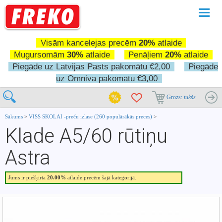
Pārslē
navigā
Visām kancelejas precēm
20%
atlaide
Mugursomām
30%
atlaide
Penāļiem
20%
atlaide
Piegāde uz Latvijas Pasts pakomātu €2,00
Piegāde
uz Omniva pakomātu €3,00
Grozs:
tukšs
Sākums
>
VISS SKOLAI -preču izlase (260 populārākās preces)
>
Klade A5/60 rūtiņu
Astra
Jums ir piešķirta
20.00%
atlaide precēm šajā kategorijā.