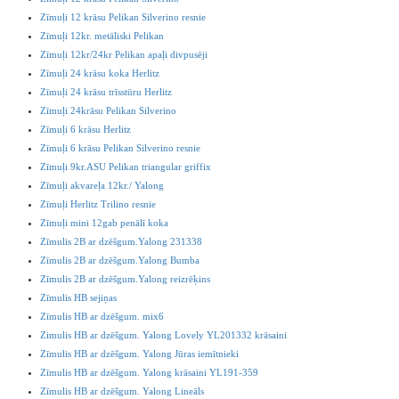
Zīmuļi 12 krāsu Pelikan Silverino resnie
Zīmuļi 12kr. metāliski Pelikan
Zīmuļi 12kr/24kr Pelikan apaļi divpusēji
Zīmuļi 24 krāsu koka Herlitz
Zīmuļi 24 krāsu trīsstūru Herlitz
Zīmuļi 24krāsu Pelikan Silverino
Zīmuļi 6 krāsu Herlitz
Zīmuļi 6 krāsu Pelikan Silverino resnie
Zīmuļi 9kr.ASU Pelikan triangular griffix
Zīmuļi akvareļa 12kr./ Yalong
Zīmuļi Herlitz Trilino resnie
Zīmuļi mini 12gab penālī koka
Zīmulis 2B ar dzēšgum.Yalong 231338
Zīmulis 2B ar dzēšgum.Yalong Bumba
Zīmulis 2B ar dzēšgum.Yalong reizrēķins
Zīmulis HB sejiņas
Zīmulis HB ar dzēšgum. mix6
Zimulis HB ar dzēšgum. Yalong Lovely YL201332 krāsaini
Zīmulis HB ar dzēšgum. Yalong Jūras iemītnieki
Zīmulis HB ar dzēšgum. Yalong krāsaini YL191-359
Zīmulis HB ar dzēšgum. Yalong Lineāls