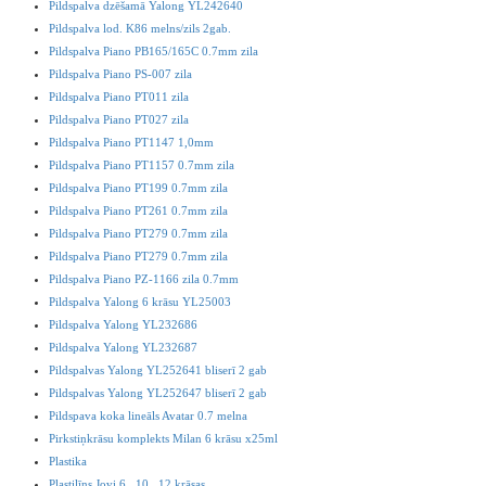
Pildspalva dzēšamā Yalong YL242640
Pildspalva lod. K86 melns/zils 2gab.
Pildspalva Piano PB165/165C 0.7mm zila
Pildspalva Piano PS-007 zila
Pildspalva Piano PT011 zila
Pildspalva Piano PT027 zila
Pildspalva Piano PT1147 1,0mm
Pildspalva Piano PT1157 0.7mm zila
Pildspalva Piano PT199 0.7mm zila
Pildspalva Piano PT261 0.7mm zila
Pildspalva Piano PT279 0.7mm zila
Pildspalva Piano PT279 0.7mm zila
Pildspalva Piano PZ-1166 zila 0.7mm
Pildspalva Yalong 6 krāsu YL25003
Pildspalva Yalong YL232686
Pildspalva Yalong YL232687
Pildspalvas Yalong YL252641 bliserī 2 gab
Pildspalvas Yalong YL252647 bliserī 2 gab
Pildspava koka lineāls Avatar 0.7 melna
Pirkstiņkrāsu komplekts Milan 6 krāsu x25ml
Plastika
Plastilīns Jovi 6 , 10 , 12 krāsas