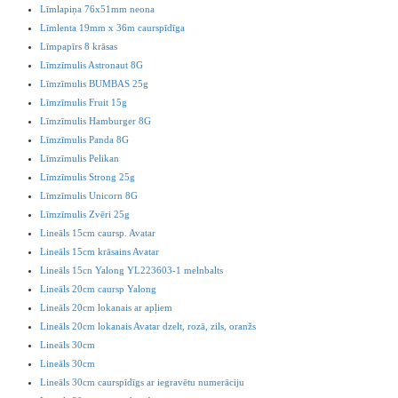
Līmlapiņa 76x51mm neona
Līmlenta 19mm x 36m caurspīdīga
Līmpapīrs 8 krāsas
Līmzīmulis Astronaut 8G
Līmzīmulis BUMBAS 25g
Līmzīmulis Fruit 15g
Līmzīmulis Hamburger 8G
Līmzīmulis Panda 8G
Līmzīmulis Pelikan
Līmzīmulis Strong 25g
Līmzīmulis Unicorn 8G
Līmzīmulis Zvēri 25g
Lineāls 15cm caursp. Avatar
Lineāls 15cm krāsains Avatar
Lineāls 15cn Yalong YL223603-1 melnbalts
Lineāls 20cm caursp Yalong
Lineāls 20cm lokanais ar apļiem
Lineāls 20cm lokanais Avatar dzelt, rozā, zils, oranžs
Lineāls 30cm
Lineāls 30cm
Lineāls 30cm caurspīdīgs ar iegravētu numerāciju