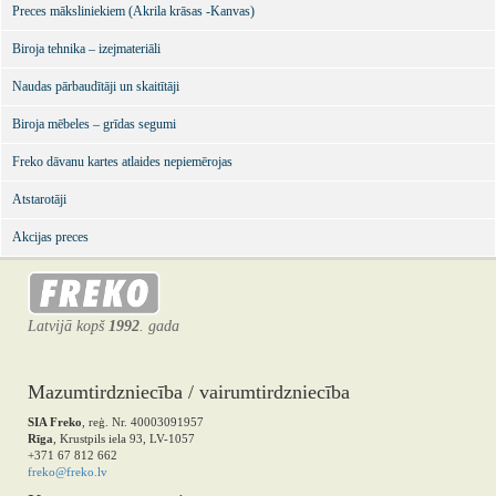
Preces māksliniekiem (Akrila krāsas -Kanvas)
Biroja tehnika – izejmateriāli
Naudas pārbaudītāji un skaitītāji
Biroja mēbeles – grīdas segumi
Freko dāvanu kartes atlaides nepiemērojas
Atstarotāji
Akcijas preces
Latvijā kopš
1992
. gada
Mazumtirdzniecība / vairumtirdzniecība
SIA Freko
, reģ. Nr. 40003091957
Rīga
, Krustpils iela 93, LV-1057
+371 67 812 662
freko@freko.lv