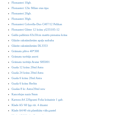
Flomasteri 10gb.
Flomasteri 12kr Milan otas tipa
Flomasteri 20gb.
Flomasteri 30gb.
Flomasteri Colorella-Duo C407/12 Pelikan
Flomasteri Glitter 12 krāsu yl235105-12
Galda paliktnis 63x50cm matēts pienaina krāsa
Glāzīte rakstāmlietām apaļa sudraba
Glāzīte rakstāmlietām DL3353
Grāmatu plēve 40*300
Grāmatu turētājs asorti
Grāmatu turētājs Avatar SH5001
Guaša 12 krāsu 20ml Astra
Guaša 24 krāsu 20ml Astra
Guaša 6 krāsu 20ml Astra
Guaša 6 krāsu Herlitz
Guašas 8 kr. Astra/20ml new
Kancelejas nazis 9mm
Kartons A4 220grami Folia krāsainie 1 gab.
Klade A5/ 60 lpp rūt. 4 dizaini
Klade A4/40 rūt.plastikāta vāks,pastel