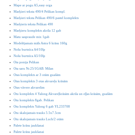
Mape ar pogu A5,easy orga
Marķieri teksta 490/4 Pelikan kompl.
Marķieri teksta Pelikan 490/6 pastel komplekts
Marķieris teksta Pelikan 490
Marķieru komplekts akrila 12 gab
Matu saspraude mix 1gab
Modelējamais māls Astra 6 krāsu 160g
Nošu burtnīca A4/10lp
Nošu burtnīca A5/10lp
Ota ponija Pelikan
Ota saru Nr.25/1GAB. Milan
Otas komplekts ar 3 otām guašām
Otas komplekts 3 otas akvareļu krāsām
Otas vāvere akvarelim
Otu komplekts 4 Yalong Akvareļkrāsām akrila un eļļas krāsām, guašām
Otu komplekts 8gab. Pelikan
Otu komplekts Yalong 6 gab YL233708
Otu skalojamais trauks 5.5x7.5cm
Otu skalojamais trauks Luch/2 otām
Palete krāsu jaukšanai
Palete krāsu jaukšanai