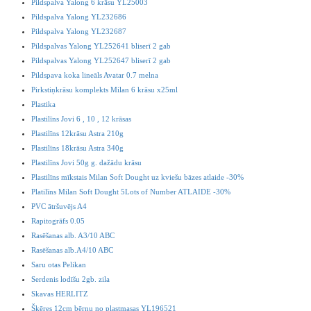
Pildspalva Yalong 6 krāsu YL25003
Pildspalva Yalong YL232686
Pildspalva Yalong YL232687
Pildspalvas Yalong YL252641 bliserī 2 gab
Pildspalvas Yalong YL252647 bliserī 2 gab
Pildspava koka lineāls Avatar 0.7 melna
Pirkstiņkrāsu komplekts Milan 6 krāsu x25ml
Plastika
Plastilīns Jovi 6 , 10 , 12 krāsas
Plastilīns 12krāsu Astra 210g
Plastilīns 18krāsu Astra 340g
Plastilīns Jovi 50g g. dažādu krāsu
Plastilīns mīkstais Milan Soft Dought uz kviešu bāzes atlaide -30%
Platilīns Milan Soft Dought 5Lots of Number ATLAIDE -30%
PVC ātršuvējs A4
Rapitogrāfs 0.05
Rasēšanas alb. A3/10 ABC
Rasēšanas alb.A4/10 ABC
Saru otas Pelikan
Serdenis lodīšu 2gb. zila
Skavas HERLITZ
Šķēres 12cm bērnu no plastmasas YL196521