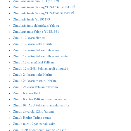
Zīmuļasināmais Violin TQ211639
Zīmuļasināmais YalongYL241732 BLISTERĪ
Zīmuļasināmais YalongYL241740BLISTERĪ
Zīmuļasināmais YL191173
Zīmuļasināmis elektriskais Yalong
Zīmuļasināmis Yalong YL251661
Zīmuļi 12 krāsu Herlitz
Zīmuļi 12 krāsu koka Herlitz
Zīmuļi 12 krāsu Pelikan Silverino
Zīmuļi 12 krāsu Pelikan Silverino resnie
Zīmuļi 12kr. metāliski Pelikan
Zīmuļi 12kr/24kr Pelikan apaļi divpusēji
Zīmuļi 24 krāsu koka Herlitz
Zīmuļi 24 krāsu trīsstūru Herlitz
Zīmuļi 24krāsu Pelikan Silverino
Zīmuļi 6 krāsu Herlitz
Zīmuļi 6 krāsu Pelikan Silverino resnie
Zīmuļi 9kr.ASU Pelikan triangular griffix
Zīmuļi akvareļa 12kr./ Yalong
Zīmuļi Herlitz Trilino resnie
Zīmuļi mini 12gab penālī koka
Zīmulis 2B ar dzēšgum.Yalong 231338