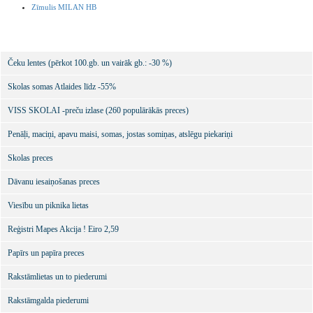
Zīmulis MILAN HB
Čeku lentes (pērkot 100.gb. un vairāk gb.: -30 %)
Skolas somas Atlaides līdz -55%
VISS SKOLAI -preču izlase (260 populārākās preces)
Penāļi, maciņi, apavu maisi, somas, jostas somiņas, atslēgu piekariņi
Skolas preces
Dāvanu iesaiņošanas preces
Viesību un piknika lietas
Reģistri Mapes Akcija ! Eiro 2,59
Papīrs un papīra preces
Rakstāmlietas un to piederumi
Rakstāmgalda piederumi