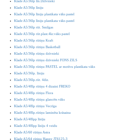
Klade A5/36lp līn.Dzīvnieki
Klade A5/36lp līniju
Klade A5/36lp līniju plastikata vāks pastel
Klade A5/36lp līniju plastikata vāks pastel
Klade A5/36lp rūt. Smilgas
Klade A5/36lp rūt.plast.4kr.vāks pastel
Klade A5/36lp rūtiņu Kraft
Klade A5/36lp rūtiņu Basketball
Klade A5/36lp rūtiņu dzīvnieki
Klade A5/36lp rūtiņu dzīvnieki FONS ZILS
Klade A5/36lp rūtiņu PASTEL ar motīvu plastikata vāks
Klade A5/36lp. līniju
Klade A5/36lp.rūt. 4diz.
Klade A5/48lp rūtiņu 4 dizaini FREKO
Klade A5/48lp rūtiņu Flora
Klade A5/48lp rūtiņu glancēts vāks
Klade A5/48lp rūtiņu Vecrīga
Klade A5/48lp.rūtiņu laminēta krāsaina
Klade A5/48lpp līnīju
Klade A5/48lpp līnīju 4 veidu
Klade A5/60 rūtiņu Astra
Klade A5/64 rūtiņu Happy JT6125-3