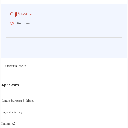
Šobrīd nav
Jūsu izlase
Ražotājs:
Freko
Apraksts
Līniju burtnīca 3. klasei
Lapu skaits:12lp
Izmērs: A5