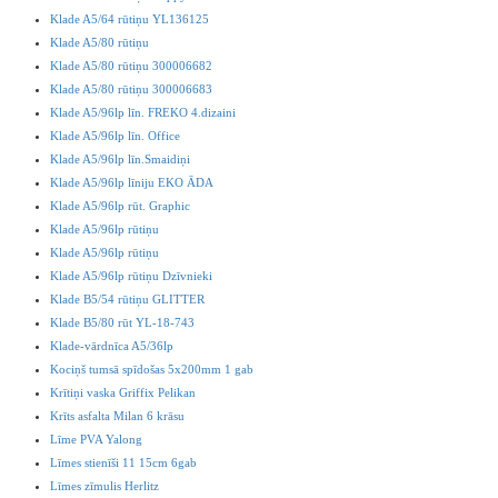
Klade A5/64 rūtiņu YL136125
Klade A5/80 rūtiņu
Klade A5/80 rūtiņu 300006682
Klade A5/80 rūtiņu 300006683
Klade A5/96lp līn. FREKO 4.dizaini
Klade A5/96lp līn. Office
Klade A5/96lp līn.Smaidiņi
Klade A5/96lp līniju EKO ĀDA
Klade A5/96lp rūt. Graphic
Klade A5/96lp rūtiņu
Klade A5/96lp rūtiņu
Klade A5/96lp rūtiņu Dzīvnieki
Klade B5/54 rūtiņu GLITTER
Klade B5/80 rūt YL-18-743
Klade-vārdnīca A5/36lp
Kociņš tumsā spīdošas 5x200mm 1 gab
Krītiņi vaska Griffix Pelikan
Krīts asfalta Milan 6 krāsu
Līme PVA Yalong
Līmes stienīši 11 15cm 6gab
Līmes zīmulis Herlitz