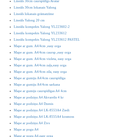
Lineāls 30cm caurspīdīgs Avatar
Lineāls 30cm lokanais Yalong
Lineāls lokanais grāmatzīme
Lineāls Yalong 20 cm
Lineālu kompekts Yalong YL223602-2
Lineālu kompekts Yalong YL233612
Lineālu kompekts Yalong YL233612 PASTEL
Mape ar gum. A4/4cm ,easy orga
Mape ar gum. A4/4cm caursp.,easy orga
Mape ar gum. A4/4cm violeta, easy orga
Mape ar gum. A4/4cm zaļa,easy orga
Mape ar gum. A4/4cm zila, easy orga
Mape ar gumiju A4/4cm caurspīdīga
Mape ar gumiju A4/4cm sarkana
Mape ar gumiju caurspīdīgas A4 4cm
Mape ar podziņu A4 Akvarelis 4 kr
Mape ar podziņu A4 Dzenis
Mape ar podziņu A4 LK-8553A4 Ziedi
Mape ar podziņu A4 LK-8555A4 kosmoss
Mape ar podziņu A4 Zivs
Mape ar pogu A4
Mape ar pogu A4,easy orga