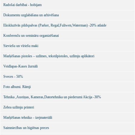
Radošai darbībai - hobijam
Dokumentu uzglabāšana un arhivēšana
Ekskluzīvās pildspalvas (Parker, Regal,Fuliwen,Waterman) -20% atlaide
Konferenču un semināru organizēšanai
Sieviešu un vīriešu maki
Marķēšanas pistoles – uzlīmes, tekstilpistoles, uzlīmju aplikātori
Veidlapas-Kases žurnāli
Sveces - 50%
Foto albumi. Rāmji
Tehnika ,Austiņas, Kameras,Datortehnika un piederumi Akcija -30%
Zebra uzlīmju printeri
Marķēšanas tehnika – izejmateriāli
Saimniecības un higiēnas preces