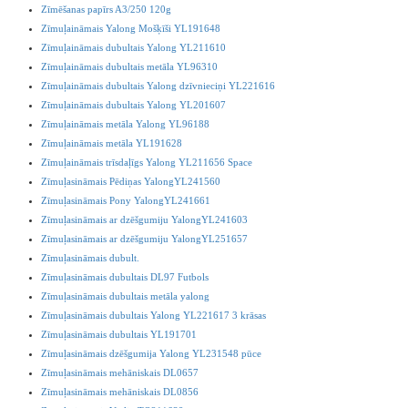
Zīmēšanas papīrs A3/250 120g
Zīmuļaināmais Yalong Mošķīši YL191648
Zīmuļaināmais dubultais Yalong YL211610
Zīmuļaināmais dubultais metāla YL96310
Zīmuļaināmais dubultais Yalong dzīvnieciņi YL221616
Zīmuļaināmais dubultais Yalong YL201607
Zīmuļaināmais metāla Yalong YL96188
Zīmuļaināmais metāla YL191628
Zīmuļaināmais trīsdaļīgs Yalong YL211656 Space
Zīmuļasināmais Pēdiņas YalongYL241560
Zīmuļasināmais Pony YalongYL241661
Zīmuļasināmais ar dzēšgumiju YalongYL241603
Zīmuļasināmais ar dzēšgumiju YalongYL251657
Zīmuļasināmais dubult.
Zīmuļasināmais dubultais DL97 Futbols
Zīmuļasināmais dubultais metāla yalong
Zīmuļasināmais dubultais Yalong YL221617 3 krāsas
Zīmuļasināmais dubultais YL191701
Zīmuļasināmais dzēšgumija Yalong YL231548 pūce
Zīmuļasināmais mehāniskais DL0657
Zīmuļasināmais mehāniskais DL0856