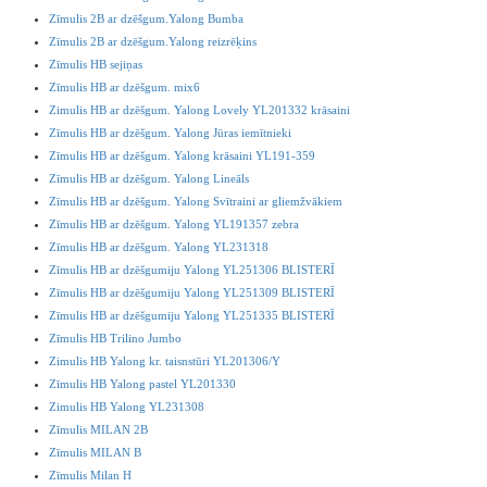
Zīmulis 2B ar dzēšgum.Yalong Bumba
Zīmulis 2B ar dzēšgum.Yalong reizrēķins
Zīmulis HB sejiņas
Zīmulis HB ar dzēšgum. mix6
Zimulis HB ar dzēšgum. Yalong Lovely YL201332 krāsaini
Zīmulis HB ar dzēšgum. Yalong Jūras iemītnieki
Zīmulis HB ar dzēšgum. Yalong krāsaini YL191-359
Zīmulis HB ar dzēšgum. Yalong Lineāls
Zīmulis HB ar dzēšgum. Yalong Svītraini ar gliemžvākiem
Zīmulis HB ar dzēšgum. Yalong YL191357 zebra
Zīmulis HB ar dzēšgum. Yalong YL231318
Zīmulis HB ar dzēšgumiju Yalong YL251306 BLISTERĪ
Zīmulis HB ar dzēšgumiju Yalong YL251309 BLISTERĪ
Zīmulis HB ar dzēšgumiju Yalong YL251335 BLISTERĪ
Zīmulis HB Trilino Jumbo
Zimulis HB Yalong kr. taisnstūri YL201306/Y
Zīmulis HB Yalong pastel YL201330
Zimulis HB Yalong YL231308
Zīmulis MILAN 2B
Zīmulis MILAN B
Zīmulis Milan H