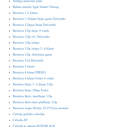
Atslēgu piekariņi plast.
Baltais zīmulis 3gab blisterī Yalong
Burtnīca 1-2.klasei
Burtnīca 1-2klasei līniju garās Dzīvnieki
Burtnīca 12lapas līniju Dzīvnieki
Burtnīca 12lp līniju 4 veidu
Burtnīca 12lp rūt. Dzīvnieki
Burtnīca 12lp rūtiņu
Burtnīca 12lp rūtiņu 2.-4.klasei
Burtnīca 12lp. lielrūtiņu garās
Burtnīca 3.kl.Dzīvnieki
Burtnīca 3.klasei
Burtnīca 4.klasei FREKO
Burtnīca 4.klasei Freko 4 veidu
Burtnīca līniju 1.-2.klasei 12lp
Burtnīca līniju 18lpp Freko
Burtnīca šķērs -šaurlīniju 12lp
Burtnīca šķērs-šaur-platlīniju 12lp
Burtnicu mape Herlitz 18.5*23cm meitene
Cirkuļa grifeles cirkulim
Cirkulis AV
Cirkulis ar zīmuli AVATAR sb18