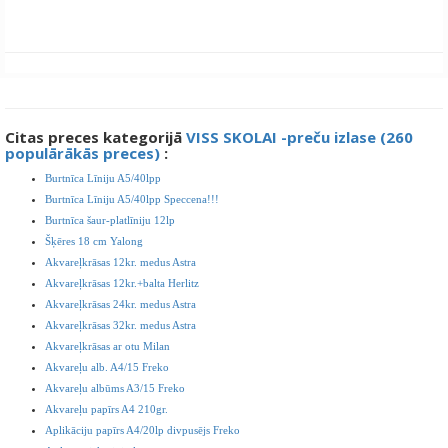
Citas preces kategorijā
VISS SKOLAI -preču izlase (260
populārākās preces)
:
Burtnīca Līniju A5/40lpp
Burtnīca Līniju A5/40lpp Speccena!!!
Burtnīca šaur-platlīniju 12lp
Šķēres 18 cm Yalong
Akvareļkrāsas 12kr. medus Astra
Akvareļkrāsas 12kr.+balta Herlitz
Akvareļkrāsas 24kr. medus Astra
Akvareļkrāsas 32kr. medus Astra
Akvareļkrāsas ar otu Milan
Akvareļu alb. A4/15 Freko
Akvareļu albūms A3/15 Freko
Akvareļu papīrs A4 210gr.
Aplikāciju papīrs A4/20lp divpusējs Freko