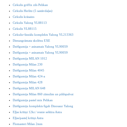
Cirkulis griffix zils Pelikan
Cirkulis Herlitz (5 sastāvdaļas)
Cirkulis krāsains
Cirkulis Yalong YL88113
Cirkulis YL88115
Cirkulis+lineālu komplekts Yalong YL213363
Dienasgrāmata skolēnu EXE
Dzēšgumija + asinamais Yalong YL90059
Dzēšgumija + asinamais Yalong YL90059
Dzēšgumija MILAN 1012
Dzēšgumija Milan 230
Dzēšgumija Milan 4045
Dzēšgumija Milan 424-a
Dzēšgumija Milan 428
Dzēšgumija MILAN 648
Dzēšgumija Milan 860 zīmulim un pildspalvai
Dzēšgumija pastel mix Pelikan
Dzēšgumiju komplekts 6gab Dinosaur Yalong
Eļļas krītiņi 12kr./ resnie seštūra Astra
Eļļas/pasteļ krītiņi Astra
Flomasteri Milan 2mm