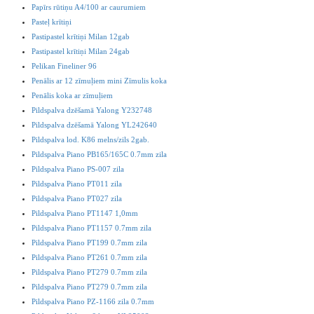
Papīrs rūtiņu A4/100 ar caurumiem
Pasteļ krītiņi
Pastipastel krītiņi Milan 12gab
Pastipastel krītiņi Milan 24gab
Pelikan Fineliner 96
Penālis ar 12 zīmuļiem mini Zīmulis koka
Penālis koka ar zīmuļiem
Pildspalva dzēšamā Yalong Y232748
Pildspalva dzēšamā Yalong YL242640
Pildspalva lod. K86 melns/zils 2gab.
Pildspalva Piano PB165/165C 0.7mm zila
Pildspalva Piano PS-007 zila
Pildspalva Piano PT011 zila
Pildspalva Piano PT027 zila
Pildspalva Piano PT1147 1,0mm
Pildspalva Piano PT1157 0.7mm zila
Pildspalva Piano PT199 0.7mm zila
Pildspalva Piano PT261 0.7mm zila
Pildspalva Piano PT279 0.7mm zila
Pildspalva Piano PT279 0.7mm zila
Pildspalva Piano PZ-1166 zila 0.7mm