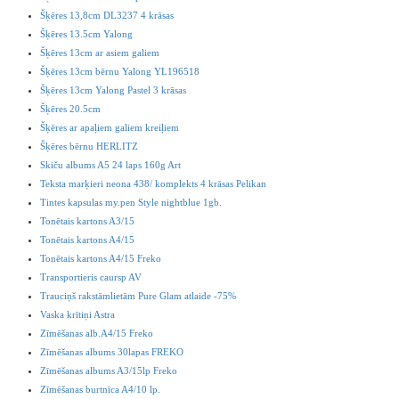
Šķēres 13,8cm DL3237 4 krāsas
Šķēres 13.5cm Yalong
Šķēres 13cm ar asiem galiem
Šķēres 13cm bērnu Yalong YL196518
Šķēres 13cm Yalong Pastel 3 krāsas
Šķēres 20.5cm
Šķēres ar apaļiem galiem kreiļiem
Šķēres bērnu HERLITZ
Skiču albums A5 24 laps 160g Art
Teksta marķieri neona 438/ komplekts 4 krāsas Pelikan
Tintes kapsulas my.pen Style nightblue 1gb.
Tonētais kartons A3/15
Tonētais kartons A4/15
Tonētais kartons A4/15 Freko
Transportieris caursp AV
Trauciņš rakstāmlietām Pure Glam atlaide -75%
Vaska krītiņi Astra
Zīmēšanas alb.A4/15 Freko
Zīmēšanas albums 30lapas FREKO
Zīmēšanas albums A3/15lp Freko
Zīmēšanas burtnīca A4/10 lp.