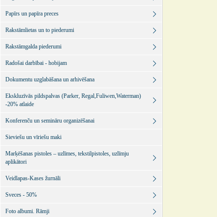
Papīrs un papīra preces
Rakstāmlietas un to piederumi
Rakstāmgalda piederumi
Radošai darbībai - hobijam
Dokumentu uzglabāšana un arhivēšana
Ekskluzīvās pildspalvas (Parker, Regal,Fuliwen,Waterman)
-20% atlaide
Konferenču un semināru organizēšanai
Sieviešu un vīriešu maki
Marķēšanas pistoles – uzlīmes, tekstilpistoles, uzlīmju
aplikātori
Veidlapas-Kases žurnāli
Sveces - 50%
Foto albumi. Rāmji