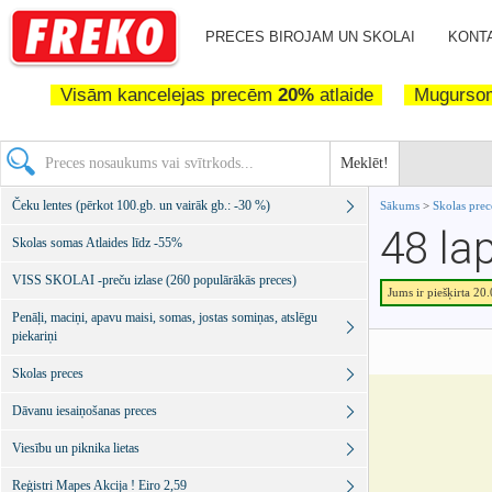
PRECES BIROJAM UN SKOLAI
KONTA
Visām kancelejas precēm
20%
atlaide
Mugurs
Meklēt!
Čeku lentes (pērkot 100.gb. un vairāk gb.: -30 %)
Sākums
>
Skolas pre
48 la
Skolas somas Atlaides līdz -55%
VISS SKOLAI -preču izlase (260 populārākās preces)
Jums ir piešķirta 20
Penāļi, maciņi, apavu maisi, somas, jostas somiņas, atslēgu
piekariņi
Skolas preces
Dāvanu iesaiņošanas preces
Viesību un piknika lietas
Reģistri Mapes Akcija ! Eiro 2,59