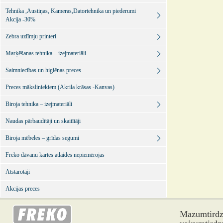
Tehnika ,Austiņas, Kameras,Datortehnika un piederumi
Akcija -30%
Zebra uzlīmju printeri
Marķēšanas tehnika – izejmateriāli
Saimniecības un higiēnas preces
Preces māksliniekiem (Akrila krāsas -Kanvas)
Biroja tehnika – izejmateriāli
Naudas pārbaudītāji un skaitītāji
Biroja mēbeles – grīdas segumi
Freko dāvanu kartes atlaides nepiemērojas
Atstarotāji
Akcijas preces
Mazumtirdzn