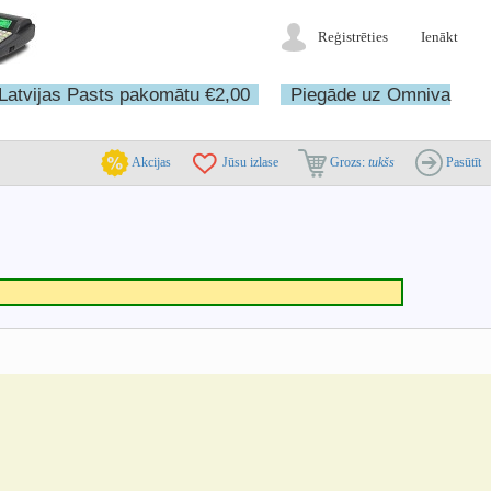
Reģistrēties
Ienākt
Latvijas Pasts pakomātu €2,00
Piegāde uz Omniva
Akcijas
Jūsu izlase
Grozs:
tukšs
Pasūtīt