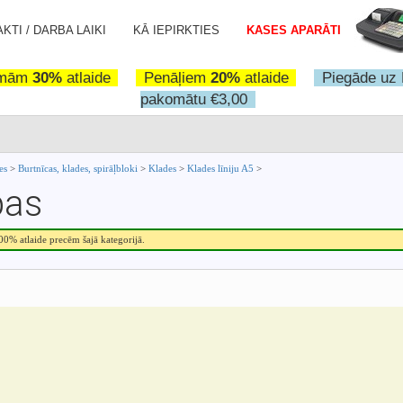
KTI / DARBA LAIKI
KĀ IEPIRKTIES
KASES APARĀTI
omām
30%
atlaide
Penāļiem
20%
atlaide
Piegāde uz 
pakomātu €3,00
ces
>
Burtnīcas, klades, spirāļbloki
>
Klades
>
Klades līniju A5
>
pas
.00% atlaide precēm šajā kategorijā.