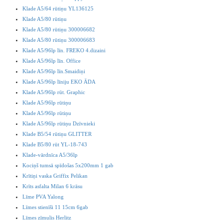
Klade A5/64 rūtiņu YL136125
Klade A5/80 rūtiņu
Klade A5/80 rūtiņu 300006682
Klade A5/80 rūtiņu 300006683
Klade A5/96lp līn. FREKO 4.dizaini
Klade A5/96lp līn. Office
Klade A5/96lp līn.Smaidiņi
Klade A5/96lp līniju EKO ĀDA
Klade A5/96lp rūt. Graphic
Klade A5/96lp rūtiņu
Klade A5/96lp rūtiņu
Klade A5/96lp rūtiņu Dzīvnieki
Klade B5/54 rūtiņu GLITTER
Klade B5/80 rūt YL-18-743
Klade-vārdnīca A5/36lp
Kociņš tumsā spīdošas 5x200mm 1 gab
Krītiņi vaska Griffix Pelikan
Krīts asfalta Milan 6 krāsu
Līme PVA Yalong
Līmes stienīši 11 15cm 6gab
Līmes zīmulis Herlitz