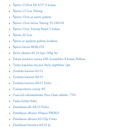
Šķēres 13,8cm DL3237 4 krāsas
Šķēres 13.5cm Yalong
Šķēres 13cm ar asiem galiem
Šķēres 13cm bērnu Yalong YL196518
Šķēres 13cm Yalong Pastel 3 krāsas
Šķēres 20.5cm
Šķēres ar apaļiem galiem kreiļiem
Šķēres bērnu HERLITZ
Skiču albums A5 24 laps 160g Art
Teksta marķieri neona 438/ komplekts 4 krāsas Pelikan
Tintes kapsulas my.pen Style nightblue 1gb.
Tonētais kartons A3/15
Tonētais kartons A4/15
Tonētais kartons A4/15 Freko
Transportieris caursp AV
Trauciņš rakstāmlietām Pure Glam atlaide -75%
Vaska krītiņi Astra
Zīmēšanas alb.A4/15 Freko
Zīmēšanas albums 30lapas FREKO
Zīmēšanas albums A3/15lp Freko
Zīmēšanas burtnīca A4/10 lp.