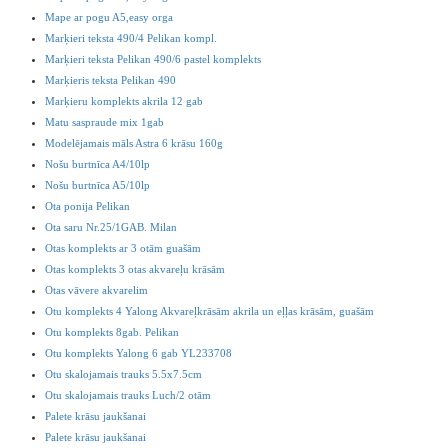
Mape ar pogu A5,easy orga
Marķieri teksta 490/4 Pelikan kompl.
Marķieri teksta Pelikan 490/6 pastel komplekts
Marķieris teksta Pelikan 490
Marķieru komplekts akrila 12 gab
Matu saspraude mix 1gab
Modelējamais māls Astra 6 krāsu 160g
Nošu burtnīca A4/10lp
Nošu burtnīca A5/10lp
Ota ponija Pelikan
Ota saru Nr.25/1GAB. Milan
Otas komplekts ar 3 otām guašām
Otas komplekts 3 otas akvareļu krāsām
Otas vāvere akvarelim
Otu komplekts 4 Yalong Akvareļkrāsām akrila un eļļas krāsām, guašām
Otu komplekts 8gab. Pelikan
Otu komplekts Yalong 6 gab YL233708
Otu skalojamais trauks 5.5x7.5cm
Otu skalojamais trauks Luch/2 otām
Palete krāsu jaukšanai
Palete krāsu jaukšanai