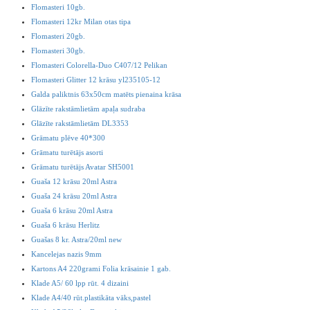
Flomasteri 10gb.
Flomasteri 12kr Milan otas tipa
Flomasteri 20gb.
Flomasteri 30gb.
Flomasteri Colorella-Duo C407/12 Pelikan
Flomasteri Glitter 12 krāsu yl235105-12
Galda paliktnis 63x50cm matēts pienaina krāsa
Glāzīte rakstāmlietām apaļa sudraba
Glāzīte rakstāmlietām DL3353
Grāmatu plēve 40*300
Grāmatu turētājs asorti
Grāmatu turētājs Avatar SH5001
Guaša 12 krāsu 20ml Astra
Guaša 24 krāsu 20ml Astra
Guaša 6 krāsu 20ml Astra
Guaša 6 krāsu Herlitz
Guašas 8 kr. Astra/20ml new
Kancelejas nazis 9mm
Kartons A4 220grami Folia krāsainie 1 gab.
Klade A5/ 60 lpp rūt. 4 dizaini
Klade A4/40 rūt.plastikāta vāks,pastel