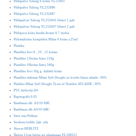
Pildspalva Yalong 6 krāsu YL25003
Pildspalva Yalong YL232686
Pildspalva Yalong YL232687
Pildspalvas Yalong YL252641 bliserī 2 gab
Pildspalvas Yalong YL252647 bliserī 2 gab
Pildspava koka lineāls Avatar 0.7 melna
Pirkstiņkrāsu komplekts Milan 6 krāsu x25ml
Plastika
Plastilīns Jovi 6 , 10 , 12 krāsas
Plastilīns 12krāsu Astra 210g
Plastilīns 18krāsu Astra 340g
Plastilīns Jovi 50g g. dažādu krāsu
Plastilīns mīkstais Milan Soft Dought uz kviešu bāzes atlaide -30%
Platilīns Milan Soft Dought 5Lots of Number ATLAIDE -30%
PVC ātršuvējs A4
Rapitogrāfs 0.05
Rasēšanas alb. A3/10 ABC
Rasēšanas alb.A4/10 ABC
Saru otas Pelikan
Serdenis lodīšu 2gb. zila
Skavas HERLITZ
Šķēres 12cm bērnu no plastmasas YL196521