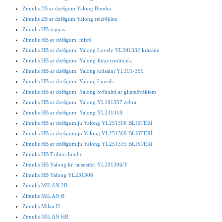
Zīmulis 2B ar dzēšgum.Yalong Bumba
Zīmulis 2B ar dzēšgum.Yalong reizrēķins
Zīmulis HB sejiņas
Zīmulis HB ar dzēšgum. mix6
Zimulis HB ar dzēšgum. Yalong Lovely YL201332 krāsaini
Zīmulis HB ar dzēšgum. Yalong Jūras iemītnieki
Zīmulis HB ar dzēšgum. Yalong krāsaini YL191-359
Zīmulis HB ar dzēšgum. Yalong Lineāls
Zīmulis HB ar dzēšgum. Yalong Svītraini ar gliemžvākiem
Zīmulis HB ar dzēšgum. Yalong YL191357 zebra
Zīmulis HB ar dzēšgum. Yalong YL231318
Zīmulis HB ar dzēšgumiju Yalong YL251306 BLISTERĪ
Zīmulis HB ar dzēšgumiju Yalong YL251309 BLISTERĪ
Zīmulis HB ar dzēšgumiju Yalong YL251335 BLISTERĪ
Zīmulis HB Trilino Jumbo
Zimulis HB Yalong kr. taisnstūri YL201306/Y
Zimulis HB Yalong YL231308
Zīmulis MILAN 2B
Zīmulis MILAN B
Zīmulis Milan H
Zīmulis MILAN HB