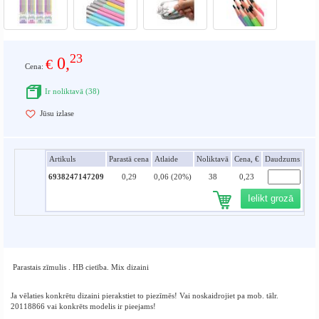
23
0,
€
Cena:
Ir noliktavā (38)
Jūsu izlase
Artikuls
Parastā cena
Atlaide
Noliktavā
Cena, €
Daudzums
6938247147209
0,29
0,06 (20%)
38
0,23
Ielikt grozā
Parastais zīmulis . HB cietība. Mix dizaini
Ja vēlaties konkrētu dizaini pierakstiet to piezīmēs! Vai noskaidrojiet pa mob. tālr.
20118866 vai konkrēts modelis ir pieejams!