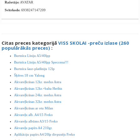
Ražotājs:
AVATAR
Svītrkods:
6938247147209
Citas preces kategorijā
VISS SKOLAI -preču izlase (260
populārākās preces)
:
Burtnīca Līniju A5/40lpp
Burtnīca Līniju A5/40lpp Speccena!!!
Burtnīca šaur-platlīniju 12lp
Šķēres 18 cm Yalong
Akvareļkrāsas 12kr. medus Astra
Akvareļkrāsas 12kr.+balta Herlitz
Akvareļkrāsas 24kr. medus Astra
Akvareļkrāsas 32kr. medus Astra
Akvareļkrāsas ar otu Milan
Akvareļu alb. A4/15 Freko
Akvareļu albūms A3/15 Freko
Akvareļu papīrs A4 210gr.
Aplikāciju papīrs A4/20lp divpusējs Freko