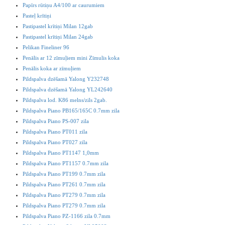
Papīrs rūtiņu A4/100 ar caurumiem
Pasteļ krītiņi
Pastipastel krītiņi Milan 12gab
Pastipastel krītiņi Milan 24gab
Pelikan Fineliner 96
Penālis ar 12 zīmuļiem mini Zīmulis koka
Penālis koka ar zīmuļiem
Pildspalva dzēšamā Yalong Y232748
Pildspalva dzēšamā Yalong YL242640
Pildspalva lod. K86 melns/zils 2gab.
Pildspalva Piano PB165/165C 0.7mm zila
Pildspalva Piano PS-007 zila
Pildspalva Piano PT011 zila
Pildspalva Piano PT027 zila
Pildspalva Piano PT1147 1,0mm
Pildspalva Piano PT1157 0.7mm zila
Pildspalva Piano PT199 0.7mm zila
Pildspalva Piano PT261 0.7mm zila
Pildspalva Piano PT279 0.7mm zila
Pildspalva Piano PT279 0.7mm zila
Pildspalva Piano PZ-1166 zila 0.7mm