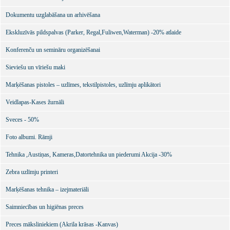
Dokumentu uzglabāšana un arhivēšana
Ekskluzīvās pildspalvas (Parker, Regal,Fuliwen,Waterman) -20% atlaide
Konferenču un semināru organizēšanai
Sieviešu un vīriešu maki
Marķēšanas pistoles – uzlīmes, tekstilpistoles, uzlīmju aplikātori
Veidlapas-Kases žurnāli
Sveces - 50%
Foto albumi. Rāmji
Tehnika ,Austiņas, Kameras,Datortehnika un piederumi Akcija -30%
Zebra uzlīmju printeri
Marķēšanas tehnika – izejmateriāli
Saimniecības un higiēnas preces
Preces māksliniekiem (Akrila krāsas -Kanvas)