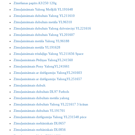
Zīmēšanas papīrs A3/250 120g
Zīmuļaināmais Yalong Mošķīši YL191648
Zīmuļaināmais dubultais Yalong YL211610
Zīmuļaināmais dubultais metāla YL96310
Zīmuļaināmais dubultais Yalong dzīvnieciņi YL221616
Zīmuļaināmais dubultais Yalong YL201607
Zīmuļaināmais metāla Yalong YL96188
Zīmuļaināmais metāla YL191628
Zīmuļaināmais trīsdaļīgs Yalong YL211656 Space
Zīmuļasināmais Pēdiņas YalongYL241560
Zīmuļasināmais Pony YalongYL241661
Zīmuļasināmais ar dzēšgumiju YalongYL241603
Zīmuļasināmais ar dzēšgumiju YalongYL251657
Zīmuļasināmais dubult.
Zīmuļasināmais dubultais DL97 Futbols
Zīmuļasināmais dubultais metāla yalong
Zīmuļasināmais dubultais Yalong YL221617 3 krāsas
Zīmuļasināmais dubultais YL191701
Zīmuļasināmais dzēšgumija Yalong YL231548 pūce
Zīmuļasināmais mehāniskais DL0657
Zīmuļasināmais mehāniskais DL0856