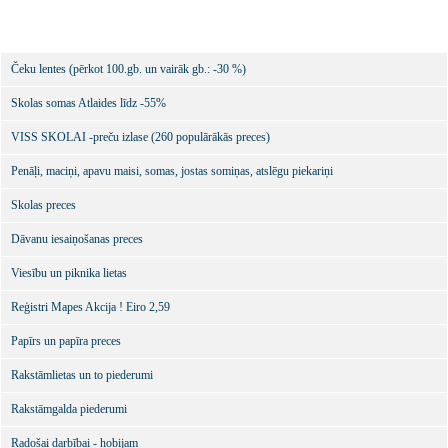
Čeku lentes (pērkot 100.gb. un vairāk gb.: -30 %)
Skolas somas Atlaides līdz -55%
VISS SKOLAI -preču izlase (260 populārākās preces)
Penāļi, maciņi, apavu maisi, somas, jostas somiņas, atslēgu piekariņi
Skolas preces
Dāvanu iesaiņošanas preces
Viesību un piknika lietas
Reģistri Mapes Akcija ! Eiro 2,59
Papīrs un papīra preces
Rakstāmlietas un to piederumi
Rakstāmgalda piederumi
Radošai darbībai - hobijam