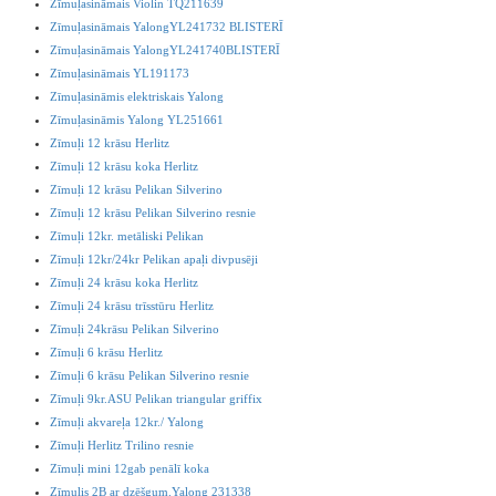
Zīmuļasināmais Violin TQ211639
Zīmuļasināmais YalongYL241732 BLISTERĪ
Zīmuļasināmais YalongYL241740BLISTERĪ
Zīmuļasināmais YL191173
Zīmuļasināmis elektriskais Yalong
Zīmuļasināmis Yalong YL251661
Zīmuļi 12 krāsu Herlitz
Zīmuļi 12 krāsu koka Herlitz
Zīmuļi 12 krāsu Pelikan Silverino
Zīmuļi 12 krāsu Pelikan Silverino resnie
Zīmuļi 12kr. metāliski Pelikan
Zīmuļi 12kr/24kr Pelikan apaļi divpusēji
Zīmuļi 24 krāsu koka Herlitz
Zīmuļi 24 krāsu trīsstūru Herlitz
Zīmuļi 24krāsu Pelikan Silverino
Zīmuļi 6 krāsu Herlitz
Zīmuļi 6 krāsu Pelikan Silverino resnie
Zīmuļi 9kr.ASU Pelikan triangular griffix
Zīmuļi akvareļa 12kr./ Yalong
Zīmuļi Herlitz Trilino resnie
Zīmuļi mini 12gab penālī koka
Zīmulis 2B ar dzēšgum.Yalong 231338