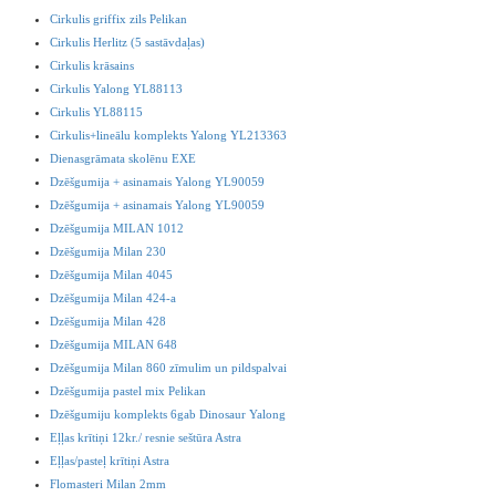
Cirkulis griffix zils Pelikan
Cirkulis Herlitz (5 sastāvdaļas)
Cirkulis krāsains
Cirkulis Yalong YL88113
Cirkulis YL88115
Cirkulis+lineālu komplekts Yalong YL213363
Dienasgrāmata skolēnu EXE
Dzēšgumija + asinamais Yalong YL90059
Dzēšgumija + asinamais Yalong YL90059
Dzēšgumija MILAN 1012
Dzēšgumija Milan 230
Dzēšgumija Milan 4045
Dzēšgumija Milan 424-a
Dzēšgumija Milan 428
Dzēšgumija MILAN 648
Dzēšgumija Milan 860 zīmulim un pildspalvai
Dzēšgumija pastel mix Pelikan
Dzēšgumiju komplekts 6gab Dinosaur Yalong
Eļļas krītiņi 12kr./ resnie seštūra Astra
Eļļas/pasteļ krītiņi Astra
Flomasteri Milan 2mm