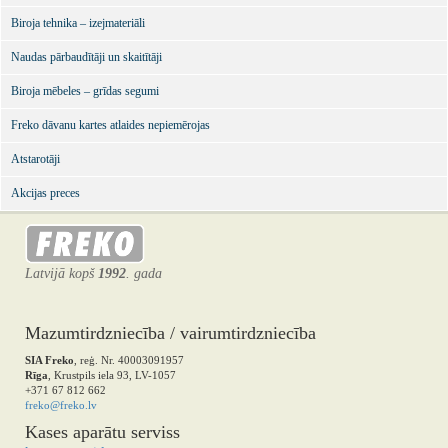
Biroja tehnika – izejmateriāli
Naudas pārbaudītāji un skaitītāji
Biroja mēbeles – grīdas segumi
Freko dāvanu kartes atlaides nepiemērojas
Atstarotāji
Akcijas preces
Latvijā kopš
1992
. gada
Mazumtirdzniecība / vairumtirdzniecība
SIA Freko
, reģ. Nr. 40003091957
Rīga
, Krustpils iela 93, LV-1057
+371 67 812 662
freko@freko.lv
Kases aparātu serviss