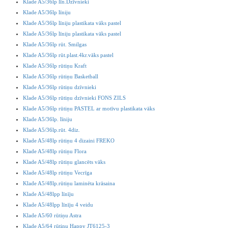
Klade A5/36lp līn.Dzīvnieki
Klade A5/36lp līniju
Klade A5/36lp līniju plastikata vāks pastel
Klade A5/36lp līniju plastikata vāks pastel
Klade A5/36lp rūt. Smilgas
Klade A5/36lp rūt.plast.4kr.vāks pastel
Klade A5/36lp rūtiņu Kraft
Klade A5/36lp rūtiņu Basketball
Klade A5/36lp rūtiņu dzīvnieki
Klade A5/36lp rūtiņu dzīvnieki FONS ZILS
Klade A5/36lp rūtiņu PASTEL ar motīvu plastikata vāks
Klade A5/36lp. līniju
Klade A5/36lp.rūt. 4diz.
Klade A5/48lp rūtiņu 4 dizaini FREKO
Klade A5/48lp rūtiņu Flora
Klade A5/48lp rūtiņu glancēts vāks
Klade A5/48lp rūtiņu Vecrīga
Klade A5/48lp.rūtiņu laminēta krāsaina
Klade A5/48lpp līnīju
Klade A5/48lpp līnīju 4 veidu
Klade A5/60 rūtiņu Astra
Klade A5/64 rūtiņu Happy JT6125-3