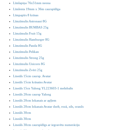
Līmlapiņa 76x51mm neona
Līmlenta 19mm x 36m caurspīdīga
Līmpapīrs 8 krāsas
Līmzīmulis Astronaut 8G
Līmzīmulis BUMBAS 25g
Līmzīmulis Fruit 15g
Līmzīmulis Hamburger 8G
Līmzīmulis Panda 8G
Līmzīmulis Pelikan
Līmzīmulis Strong 25g
Līmzīmulis Unicorn 8G
Līmzīmulis Zvēri 25g
Lineāls 15cm caursp. Avatar
Lineāls 15cm krāsains Avatar
Lineāls 15cn Yalong YL223603-1 melnbalts
Lineāls 20cm caursp Yalong
Lineāls 20cm lokanais ar apļiem
Lineāls 20cm lokanais Avatar dzelt, rozā, zils, oranžs
Lineāls 30cm
Lineāls 30cm
Lineāls 30cm caurspīdīgs ar iegravētu numerāciju