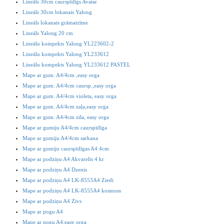
Lineāls 30cm caurspīdīgs Avatar
Lineāls 30cm lokanais Yalong
Lineāls lokanais grāmatzīme
Lineāls Yalong 20 cm
Lineālu kompekts Yalong YL223602-2
Lineālu kompekts Yalong YL233612
Lineālu kompekts Yalong YL233612 PASTEL
Mape ar gum. A4/4cm ,easy orga
Mape ar gum. A4/4cm caursp.,easy orga
Mape ar gum. A4/4cm violeta, easy orga
Mape ar gum. A4/4cm zaļa,easy orga
Mape ar gum. A4/4cm zila, easy orga
Mape ar gumiju A4/4cm caurspīdīga
Mape ar gumiju A4/4cm sarkana
Mape ar gumiju caurspīdīgas A4 4cm
Mape ar podziņu A4 Akvarelis 4 kr
Mape ar podziņu A4 Dzenis
Mape ar podziņu A4 LK-8553A4 Ziedi
Mape ar podziņu A4 LK-8555A4 kosmoss
Mape ar podziņu A4 Zivs
Mape ar pogu A4
Mape ar pogu A4,easy orga