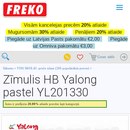
Pārslē
navigā
Visām kancelejas precēm
20%
atlaide
Mugursomām
30%
atlaide
Penāļiem
20%
atlaide
Piegāde uz Latvijas Pasts pakomātu €2,00
Piegāde
uz Omniva pakomātu €3,00
Grozs:
tukšs
Sākums
>
VISS SKOLAI -preču izlase (260 populārākās preces)
>
Zīmulis HB Yalong
pastel YL201330
Jums ir piešķirta
20.00%
atlaide precēm šajā kategorijā.