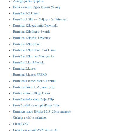
Atslēgu piekariņi plast.
Baltais zīmulis 3gab blisterī Yalong
Burtnīca 1-2.klasei
Burtnīca 1-2klasei līniju garās Dzīvnieki
Burtnīca 12lapas līniju Dzīvnieki
Burtnīca 12lp līniju 4 veidu
Burtnīca 12lp rūt. Dzīvnieki
Burtnīca 12lp rūtiņu
Burtnīca 12lp rūtiņu 2.-4.klasei
Burtnīca 12lp. lielrūtiņu garās
Burtnīca 3.kl.Dzīvnieki
Burtnīca 3.klasei
Burtnīca 4.klasei FREKO
Burtnīca 4.klasei Freko 4 veidu
Burtnīca līniju 1.-2.klasei 12lp
Burtnīca līniju 18lpp Freko
Burtnīca šķērs -šaurlīniju 12lp
Burtnīca šķērs-šaur-platlīniju 12lp
Burtnicu mape Herlitz 18.5*23cm meitene
Cirkuļa grifeles cirkulim
Cirkulis AV
Cirkulis ar zīmuli AVATAR sb18