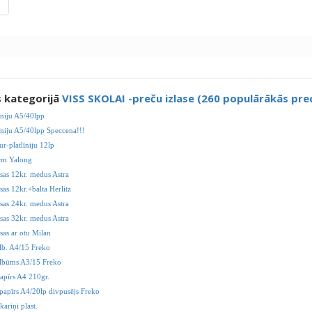
s kategorijā
VISS SKOLAI -preču izlase (260 populārākās pre
īniju A5/40lpp
īniju A5/40lpp Speccena!!!
ur-platlīniju 12lp
cm Yalong
sas 12kr. medus Astra
as 12kr.+balta Herlitz
sas 24kr. medus Astra
sas 32kr. medus Astra
sas ar otu Milan
lb. A4/15 Freko
lbūms A3/15 Freko
apīrs A4 210gr.
 papīrs A4/20lp divpusējs Freko
kariņi plast.