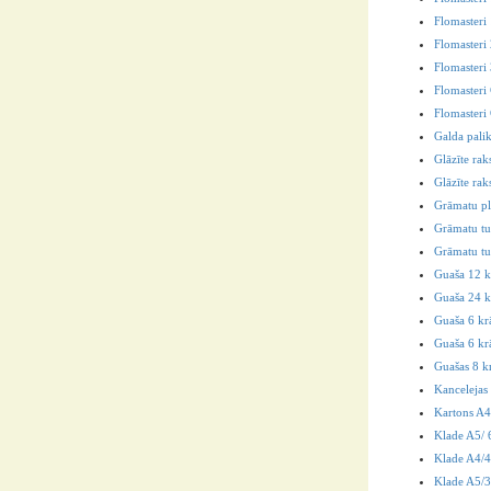
Flomasteri 
Flomasteri
Flomasteri
Flomasteri
Flomasteri
Galda pali
Glāzīte rak
Glāzīte ra
Grāmatu p
Grāmatu tur
Grāmatu tu
Guaša 12 k
Guaša 24 k
Guaša 6 kr
Guaša 6 krā
Guašas 8 k
Kancelejas
Kartons A4
Klade A5/ 6
Klade A4/40
Klade A5/36