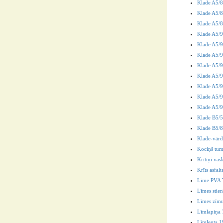
Klade A5/8
Klade A5/
Klade A5/
Klade A5/9
Klade A5/96
Klade A5/9
Klade A5/
Klade A5/9
Klade A5/9
Klade A5/9
Klade A5/9
Klade B5/
Klade B5/8
Klade-vārd
Kociņš tu
Krītiņi vas
Krīts asfal
Līme PVA 
Līmes stie
Līmes zīmul
Līmlapiņa
Līmlenta 