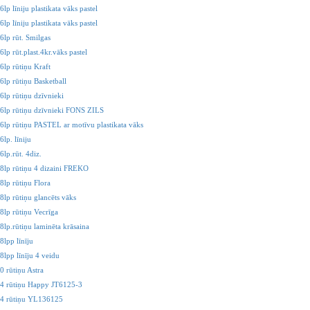
lp līniju plastikata vāks pastel
lp līniju plastikata vāks pastel
6lp rūt. Smilgas
lp rūt.plast.4kr.vāks pastel
6lp rūtiņu Kraft
6lp rūtiņu Basketball
6lp rūtiņu dzīvnieki
6lp rūtiņu dzīvnieki FONS ZILS
6lp rūtiņu PASTEL ar motīvu plastikata vāks
lp. līniju
lp.rūt. 4diz.
8lp rūtiņu 4 dizaini FREKO
8lp rūtiņu Flora
8lp rūtiņu glancēts vāks
8lp rūtiņu Vecrīga
8lp.rūtiņu laminēta krāsaina
8lpp līnīju
8lpp līnīju 4 veidu
0 rūtiņu Astra
4 rūtiņu Happy JT6125-3
64 rūtiņu YL136125