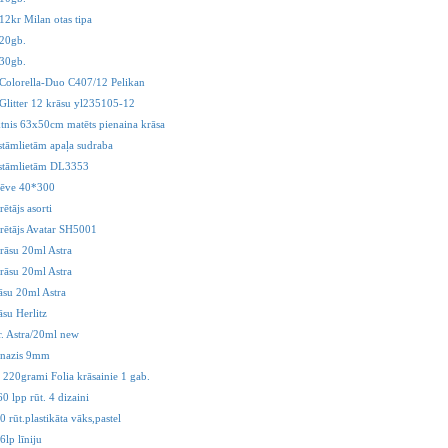
12kr Milan otas tipa
 20gb.
 30gb.
 Colorella-Duo C407/12 Pelikan
 Glitter 12 krāsu yl235105-12
ktnis 63x50cm matēts pienaina krāsa
stāmlietām apaļa sudraba
kstāmlietām DL3353
lēve 40*300
ētājs asorti
rētājs Avatar SH5001
rāsu 20ml Astra
rāsu 20ml Astra
āsu 20ml Astra
su Herlitz
r. Astra/20ml new
 nazis 9mm
 220grami Folia krāsainie 1 gab.
0 lpp rūt. 4 dizaini
 rūt.plastikāta vāks,pastel
lp līniju