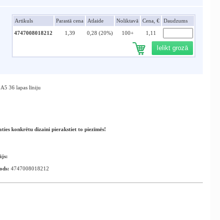
Artikuls
Parastā cena
Atlaide
Noliktavā
Cena, €
Daudzums
4747008018212
1,39
0,28 (20%)
100+
1,11
Ielikt grozā
A5 36 lapas līniju
aties konkrētu dizaini pierakstiet to piezīmēs!
ājs:
ods:
4747008018212