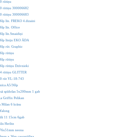
0 rūtiņu
80 rūtiņu 300006682
80 rūtiņu 300006683
6lp līn. FREKO 4.dizaini
lp līn. Office
6lp līn.Smaidiņi
96lp līniju EKO ĀDA
6lp rūt. Graphic
6lp rūtiņu
6lp rūtiņu
6lp rūtiņu Dzīvnieki
54 rūtiņu GLITTER
0 rūt YL-18-743
nīca A5/36lp
msā spīdošas 5x200mm 1 gab
ka Griffix Pelikan
ta Milan 6 krāsu
Yalong
nīši 11 15cm 6gab
is Herlitz
 76x51mm neona
19mm x 36m caurspīdīga