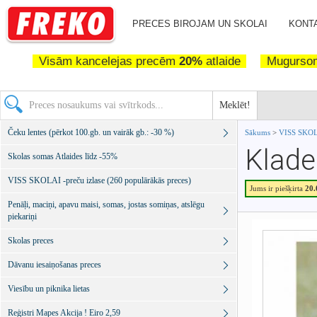
PRECES BIROJAM UN SKOLAI
KONTA
Visām kancelejas precēm
20%
atlaide
Mugurs
Meklēt!
Čeku lentes (pērkot 100.gb. un vairāk gb.: -30 %)
Sākums
>
VISS SKOLA
Klade
Skolas somas Atlaides līdz -55%
VISS SKOLAI -preču izlase (260 populārākās preces)
Jums ir piešķirta
20
Penāļi, maciņi, apavu maisi, somas, jostas somiņas, atslēgu
piekariņi
Skolas preces
Dāvanu iesaiņošanas preces
Viesību un piknika lietas
Reģistri Mapes Akcija ! Eiro 2,59