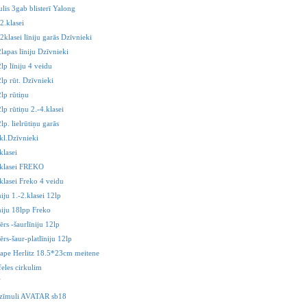
ulis 3gab blisterī Yalong
2.klasei
2klasei līniju garās Dzīvnieki
lapas līniju Dzīvnieki
lp līniju 4 veidu
lp rūt. Dzīvnieki
lp rūtiņu
lp rūtiņu 2.-4.klasei
lp. lielrūtiņu garās
kl.Dzīvnieki
klasei
.klasei FREKO
klasei Freko 4 veidu
niju 1.-2.klasei 12lp
niju 18lpp Freko
ērs -šaurlīniju 12lp
ērs-šaur-platlīniju 12lp
ape Herlitz 18.5*23cm meitene
feles cirkulim
V
r zīmuli AVATAR sb18