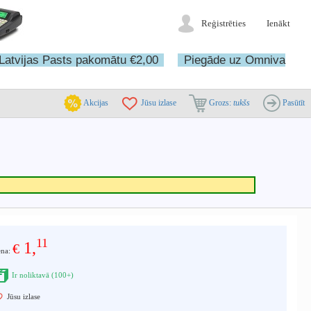
Reģistrēties
Ienākt
Latvijas Pasts pakomātu €2,00
Piegāde uz Omniva
Akcijas
Jūsu izlase
Grozs:
tukšs
Pasūtīt
11
1,
€
ena:
Ir noliktavā (100+)
Jūsu izlase