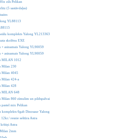
ffix zils Pelikan
rlitz (5 sastāvdaļas)
āsains
Yalong YL88113
YL88115
ineālu komplekts Yalong YL213363
mata skolēnu EXE
a + asinamais Yalong YL90059
a + asinamais Yalong YL90059
a MILAN 1012
a Milan 230
a Milan 4045
 Milan 424-a
a Milan 428
a MILAN 648
 Milan 860 zīmulim un pildspalvai
 pastel mix Pelikan
 komplekts 6gab Dinosaur Yalong
i 12kr./ resnie seštūra Astra
 krītiņi Astra
i Milan 2mm
 10gb.