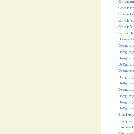
Cirkulis gri
Cirkulis He
Cirkulis kr
Cirkulis 
Cirkulis 
Cirkulis+l
Dienasgrā
Dzēšgumij
Dzēšgumij
Dzēšgumij
Dzēšgumij
Dzēšgumij
Dzēšgumija
Dzēšgumij
Dzēšgumij
Dzēšgumija
Dzēšgumija
Dzēšgumiju
Eļļas krītiņ
Eļļas/pasteļ
Flomaster
Flomasteri