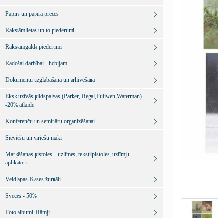
Papīrs un papīra preces
Rakstāmlietas un to piederumi
Rakstāmgalda piederumi
Radošai darbībai - hobijam
Dokumentu uzglabāšana un arhivēšana
Ekskluzīvās pildspalvas (Parker, Regal,Fuliwen,Waterman)
-20% atlaide
Konferenču un semināru organizēšanai
Sieviešu un vīriešu maki
Marķēšanas pistoles – uzlīmes, tekstilpistoles, uzlīmju
aplikātori
Veidlapas-Kases žurnāli
Sveces - 50%
Foto albumi. Rāmji