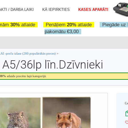
KTI / DARBA LAIKI
KĀ IEPIRKTIES
KASES APARĀTI
omām
30%
atlaide
Penāļiem
20%
atlaide
Piegāde uz 
pakomātu €3,00
I -preču izlase (260 populārākās preces)
>
 A5/36lp līn.Dzīvnieki
.00%
atlaide precēm šajā kategorijā.
C