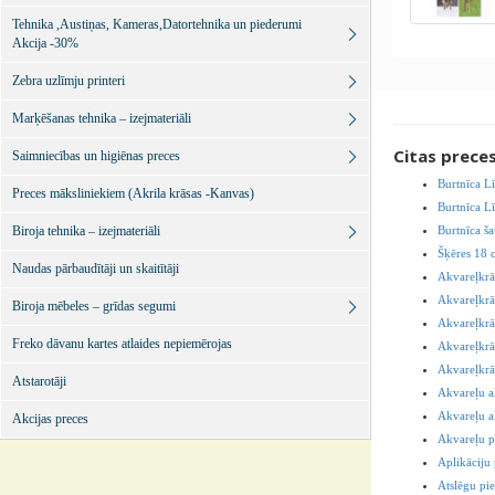
Tehnika ,Austiņas, Kameras,Datortehnika un piederumi
Akcija -30%
Zebra uzlīmju printeri
Marķēšanas tehnika – izejmateriāli
Citas prece
Saimniecības un higiēnas preces
Burtnīca L
Preces māksliniekiem (Akrila krāsas -Kanvas)
Burtnīca L
Biroja tehnika – izejmateriāli
Burtnīca ša
Šķēres 18 
Naudas pārbaudītāji un skaitītāji
Akvareļkrā
Akvareļkrās
Biroja mēbeles – grīdas segumi
Akvareļkrā
Freko dāvanu kartes atlaides nepiemērojas
Akvareļkrā
Akvareļkrā
Atstarotāji
Akvareļu a
Akvareļu a
Akcijas preces
Akvareļu p
Aplikāciju
Atslēgu pie